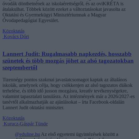
óvodák dönthetnének az iskolaérettségről, és az oviKRÉTA is
átalakulhat. Többek között ezeket a változtatásokat javasolta az
Oktatási és Gyermekügyi Minisztériumnak a Magyar
Óvodapedagógiai Egyesület.
Közoktatás
Kovács Dóri
Lannert Judit: Rugalmasabb napkezdés, hosszabb
szünetek és több mozgás jöhet az alsó tagozatokban
szeptembertől
Tizennégy pontos szakmai javaslatcsomagot kaptak az általános
iskolák, amelynek célja, hogy csökkenjen az alsó tagozatos diákok
terhelése, és több idő jusson mozgásra, kreatív tevékenységekre,
valamint tapasztalati tanulásra. Az intézmények már a 2026/2027-es
tanévtől alkalmazhatják az ajánlásokat – írta Facebook-oldalán
Lannert Judit oktatási miniszter.
Közoktatás
Kurucz-Gáspár Tünde
@eduline.hu
Az első egyetemi ügyintézések között a