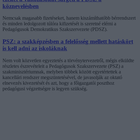
köznevelésben
Nemcsak magasabb fizetéseket, hanem kiszámíthatóbb bérrendszert
és minden ledolgozott túlóra kifizetését is szeretné elérni a
Pedagógusok Demokratikus Szakszervezete (PDSZ).
PSZ: a szakképzésben a felelősség mellett hatáskört
is kell adni az iskoláknak
Nem volt közvetlen egyeztetés a törvénytervezetről, mégis elküldte
részletes észrevételeit a Pedagógusok Szakszervezete (PSZ) a
szakminisztériumnak, melyben többek között egyetértettek a
kancellári rendszer megszüntetésével, de javasolják az oktató
elnevezés kivezetését és azt, hogy a főigazgatói poszthoz
pedagógusi végzettségre is legyen szükség.