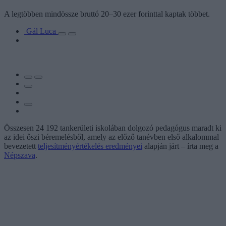
A legtöbben mindössze bruttó 20–30 ezer forinttal kaptak többet.
Gál Luca
Összesen 24 192 tankerületi iskolában dolgozó pedagógus maradt ki
az idei őszi béremelésből, amely az előző tanévben első alkalommal
bevezetett
teljesítményértékelés eredményei
alapján járt – írta meg a
Népszava
.