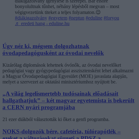
diákigazolvány igénylése is szerepel. Bár elsőre
bonyolultnak tűnhet, néhány lépésből megvan – most
végigvezetünk titeket a teljes folyamaton.😉
#diákigazolvány
#egyetem
#neptun
#eduline
#foryou
♬ eredeti hang - eduline.hu
Úgy néz ki, mégsem dolgozhatnak
óvodapedagógusként az óvodai nevelők
Kizárólag diplomások lehetnek óvónők, az óvodai nevelőket
pedagógiai vagy gyógypedagógiai asszisztensként lehet alkalmazni
a Magyar Óvodapedagógiai Egyesület (MOE) javaslata alapján,
melyet a szervezet az oktatási minisztériumhoz nyújtott be.
„A világ legelismertebb tudósainak előadásait
hallgathatjuk” – két magyar egyetemista is bekerült
a CERN nyári programjába
21 ezer diákból választották ki őket a genfi programba.
NOKS-dolgozók bére, cafetéria, túlórapótlék –
ezeket a változásokat sürgeti a PDSZ a