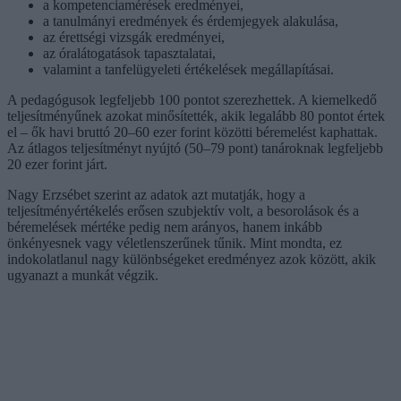
a kompetenciamérések eredményei,
a tanulmányi eredmények és érdemjegyek alakulása,
az érettségi vizsgák eredményei,
az óralátogatások tapasztalatai,
valamint a tanfelügyeleti értékelések megállapításai.
A pedagógusok legfeljebb 100 pontot szerezhettek. A kiemelkedő
teljesítményűnek azokat minősítették, akik legalább 80 pontot értek
el – ők havi bruttó 20–60 ezer forint közötti béremelést kaphattak.
Az átlagos teljesítményt nyújtó (50–79 pont) tanároknak legfeljebb
20 ezer forint járt.
Nagy Erzsébet szerint az adatok azt mutatják, hogy a
teljesítményértékelés erősen szubjektív volt, a besorolások és a
béremelések mértéke pedig nem arányos, hanem inkább
önkényesnek vagy véletlenszerűnek tűnik. Mint mondta, ez
indokolatlanul nagy különbségeket eredményez azok között, akik
ugyanazt a munkát végzik.