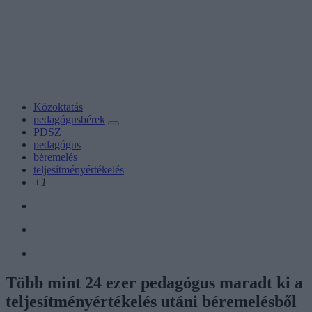
Közoktatás
pedagógusbérek
PDSZ
pedagógus
béremelés
teljesítményértékelés
+1
Több mint 24 ezer pedagógus maradt ki a
teljesítményértékelés utáni béremelésből