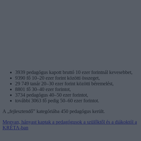
3939 pedagógus kapott bruttó 10 ezer forintnál kevesebbet,
9390 fő 10–20 ezer forint közötti összeget,
29 749 tanár 20–30 ezer forint közötti béremelést,
8801 fő 30–40 ezer forintot,
3734 pedagógus 40–50 ezer forintot,
további 3063 fő pedig 50–60 ezer forintot.
A „fejlesztendő” kategóriába 450 pedagógus került.
Megvan, hányast kaptak a pedagógusok a szülőktől és a diákoktól a
KRÉTA-ban