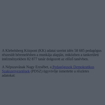
A Klebelsberg Központ (KK) adatai szerint idén 58 685 pedagógus
részesült béremelésben a munkája alapján, miközben a tankerületi
intézményekben 82 877 tanár dolgozott az előző tanévben.
A Népszavának Nagy Erzsébet, a
Pedagógusok Demokratikus
Szakszervezetének
(PDSZ) ügyvivője ismertette a részletes
adatokat: