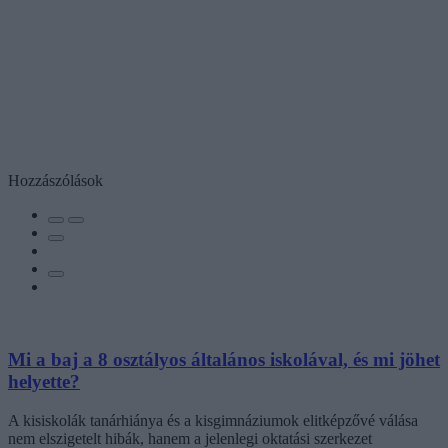
Hozzászólások
Mi a baj a 8 osztályos általános iskolával, és mi jöhet
helyette?
A kisiskolák tanárhiánya és a kisgimnáziumok elitképzővé válása
nem elszigetelt hibák, hanem a jelenlegi oktatási szerkezet