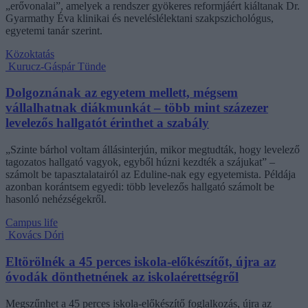
„erővonalai”, amelyek a rendszer gyökeres reformjáért kiáltanak Dr.
Gyarmathy Éva klinikai és neveléslélektani szakpszichológus,
egyetemi tanár szerint.
Közoktatás
Kurucz-Gáspár Tünde
Dolgoznának az egyetem mellett, mégsem
vállalhatnak diákmunkát – több mint százezer
levelezős hallgatót érinthet a szabály
„Szinte bárhol voltam állásinterjún, mikor megtudták, hogy levelező
tagozatos hallgató vagyok, egyből húzni kezdték a szájukat” –
számolt be tapasztalatairól az Eduline-nak egy egyetemista. Példája
azonban korántsem egyedi: több levelezős hallgató számolt be
hasonló nehézségekről.
Campus life
Kovács Dóri
Eltörölnék a 45 perces iskola-előkészítőt, újra az
óvodák dönthetnének az iskolaérettségről
Megszűnhet a 45 perces iskola-előkészítő foglalkozás, újra az