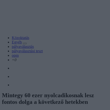
Közoktatás
Egyéb
pályaválasztás
pályaválasztási teszt
opm
+0
Mintegy 60 ezer nyolcadikosnak lesz
fontos dolga a következő hetekben