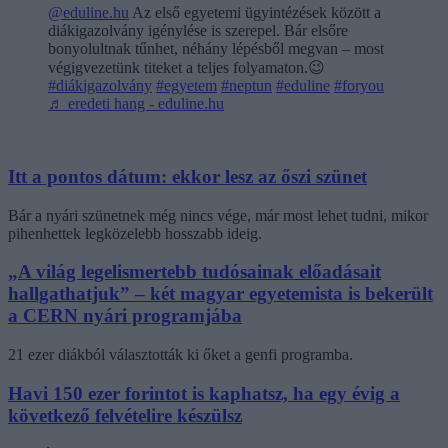
@eduline.hu
Az első egyetemi ügyintézések között a
diákigazolvány igénylése is szerepel. Bár elsőre
bonyolultnak tűnhet, néhány lépésből megvan – most
végigvezetünk titeket a teljes folyamaton.😉
#diákigazolvány
#egyetem
#neptun
#eduline
#foryou
♬ eredeti hang - eduline.hu
Itt a pontos dátum: ekkor lesz az őszi szünet
Bár a nyári szünetnek még nincs vége, már most lehet tudni, mikor
pihenhettek legközelebb hosszabb ideig.
„A világ legelismertebb tudósainak előadásait
hallgathatjuk” – két magyar egyetemista is bekerült
a CERN nyári programjába
21 ezer diákból választották ki őket a genfi programba.
Havi 150 ezer forintot is kaphatsz, ha egy évig a
következő felvételire készülsz