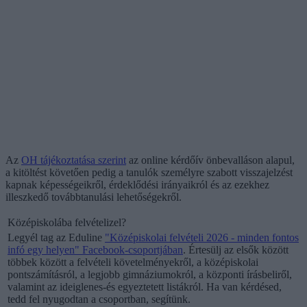
Az
OH tájékoztatása szerint
az online kérdőív önbevalláson alapul,
a kitöltést követően pedig a tanulók személyre szabott visszajelzést
kapnak képességeikről, érdeklődési irányaikról és az ezekhez
illeszkedő továbbtanulási lehetőségekről.
Középiskolába felvételizel?
Legyél tag az Eduline
"
Középiskolai felvételi 2026 - minden fontos
infó egy helyen" Facebook-csoportjában
. Értesülj az elsők között
többek között a felvételi követelményekről, a középiskolai
pontszámításról, a legjobb gimnáziumokról, a központi írásbeliről,
valamint az ideiglenes-és egyeztetett listákról. Ha van kérdésed,
tedd fel nyugodtan a csoportban, segítünk.