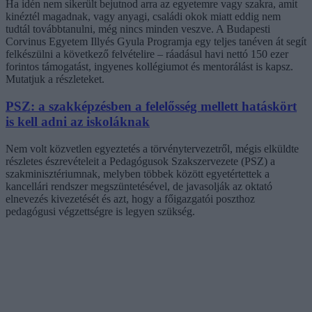
Ha idén nem sikerült bejutnod arra az egyetemre vagy szakra, amit
kinéztél magadnak, vagy anyagi, családi okok miatt eddig nem
tudtál továbbtanulni, még nincs minden veszve. A Budapesti
Corvinus Egyetem Illyés Gyula Programja egy teljes tanéven át segít
felkészülni a következő felvételire – ráadásul havi nettó 150 ezer
forintos támogatást, ingyenes kollégiumot és mentorálást is kapsz.
Mutatjuk a részleteket.
PSZ: a szakképzésben a felelősség mellett hatáskört
is kell adni az iskoláknak
Nem volt közvetlen egyeztetés a törvénytervezetről, mégis elküldte
részletes észrevételeit a Pedagógusok Szakszervezete (PSZ) a
szakminisztériumnak, melyben többek között egyetértettek a
kancellári rendszer megszüntetésével, de javasolják az oktató
elnevezés kivezetését és azt, hogy a főigazgatói poszthoz
pedagógusi végzettségre is legyen szükség.