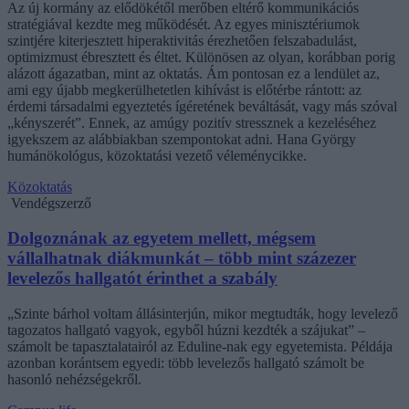
Az új kormány az elődökétől merőben eltérő kommunikációs
stratégiával kezdte meg működését. Az egyes minisztériumok
szintjére kiterjesztett hiperaktivitás érezhetően felszabadulást,
optimizmust ébresztett és éltet. Különösen az olyan, korábban porig
alázott ágazatban, mint az oktatás. Ám pontosan ez a lendület az,
ami egy újabb megkerülhetetlen kihívást is előtérbe rántott: az
érdemi társadalmi egyeztetés ígéretének beváltását, vagy más szóval
„kényszerét”. Ennek, az amúgy pozitív stressznek a kezeléséhez
igyekszem az alábbiakban szempontokat adni. Hana György
humánökológus, közoktatási vezető véleménycikke.
Közoktatás
Vendégszerző
Dolgoznának az egyetem mellett, mégsem
vállalhatnak diákmunkát – több mint százezer
levelezős hallgatót érinthet a szabály
„Szinte bárhol voltam állásinterjún, mikor megtudták, hogy levelező
tagozatos hallgató vagyok, egyből húzni kezdték a szájukat” –
számolt be tapasztalatairól az Eduline-nak egy egyetemista. Példája
azonban korántsem egyedi: több levelezős hallgató számolt be
hasonló nehézségekről.