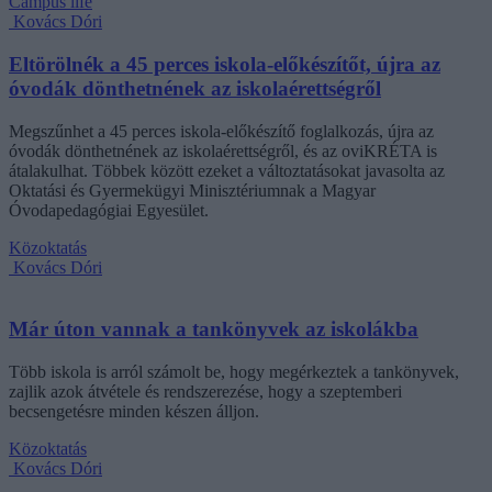
Campus life
Kovács Dóri
Eltörölnék a 45 perces iskola-előkészítőt, újra az
óvodák dönthetnének az iskolaérettségről
Megszűnhet a 45 perces iskola-előkészítő foglalkozás, újra az
óvodák dönthetnének az iskolaérettségről, és az oviKRÉTA is
átalakulhat. Többek között ezeket a változtatásokat javasolta az
Oktatási és Gyermekügyi Minisztériumnak a Magyar
Óvodapedagógiai Egyesület.
Közoktatás
Kovács Dóri
Már úton vannak a tankönyvek az iskolákba
Több iskola is arról számolt be, hogy megérkeztek a tankönyvek,
zajlik azok átvétele és rendszerezése, hogy a szeptemberi
becsengetésre minden készen álljon.
Közoktatás
Kovács Dóri