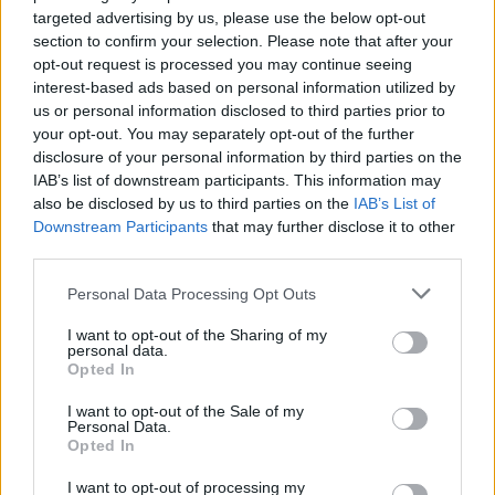
targeted advertising by us, please use the below opt-out
section to confirm your selection. Please note that after your
opt-out request is processed you may continue seeing
Mintegy 60 ezer nyolcadikosnak lesz fontos dolga a
interest-based ads based on personal information utilized by
következő hetekben
us or personal information disclosed to third parties prior to
your opt-out. You may separately opt-out of the further
2025. szeptember 17. és október 9. között tartják az országos
disclosure of your personal information by third parties on the
pályaorientációs mérést (OPM), amelyen mintegy 60 ezer
IAB’s list of downstream participants. This information may
nyolcadikos tanuló vesz részt több mint 2400 intézményből. A
also be disclosed by us to third parties on the
IAB’s List of
diákokat ezzel segítik a középiskola-és pályaválasztásban.
Downstream Participants
that may further disclose it to other
third parties.
Közoktatás
Kurucz-Gáspár Tünde
Personal Data Processing Opt Outs
I want to opt-out of the Sharing of my
personal data.
Opted In
I want to opt-out of the Sale of my
Personal Data.
Opted In
I want to opt-out of processing my