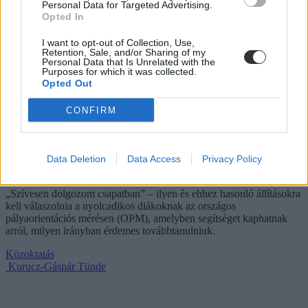
Personal Data for Targeted Advertising.
Opted In
I want to opt-out of Collection, Use,
Retention, Sale, and/or Sharing of my
Personal Data that Is Unrelated with the
Purposes for which it was collected.
Opted Out
CONFIRM
Mi az az OPM, és miért kell minden nyolcadikosnak
Data Deletion
Data Access
Privacy Policy
megírni?
„Szívesen dolgozom csapatban” – ilyen és ehhez hasonló állításokra
kell válaszolnia a nyolcadikos diákoknak az országos
pályaorientációs mérésen (OPM), amelyben segítséget kaphatnak
arról, milyen irányban érdemes továbbtanulniuk.
Közoktatás
Kurucz-Gáspár Tünde