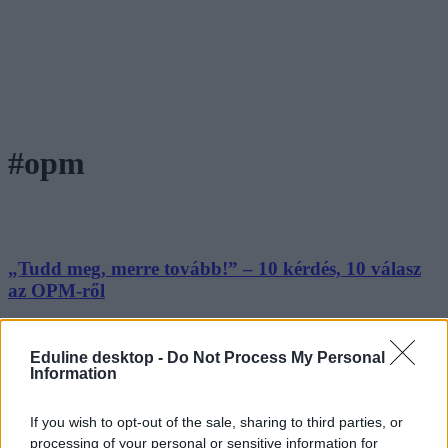
#opm
„Tudd meg, merre tovább!” – 10 kérdés, 10 válasz
az OPM-ről
Nyolcadikosként komoly döntés előtt álltok: melyik középiskola,
milyen irány, milyen szakma illik hozzátok? Ebben segít nektek az
Eduline desktop -
Do Not Process My Personal
Országos Pályaorientációs Mérés (OPM). 10 kérdés – 10 válasz
Information
formában elmondjuk, mire számíthattok.
Közoktatás
If you wish to opt-out of the sale, sharing to third parties, or
Kurucz-Gáspár Tünde
processing of your personal or sensitive information for