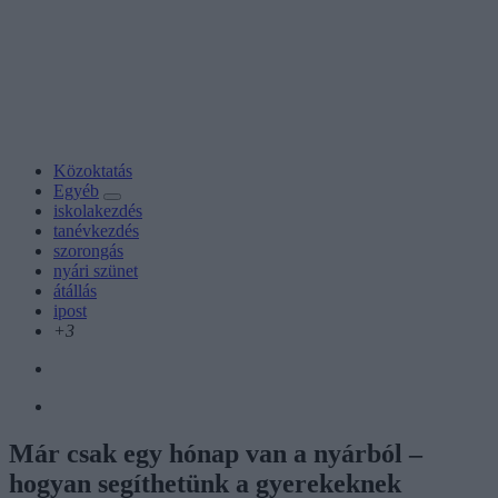
Közoktatás
Egyéb
iskolakezdés
tanévkezdés
szorongás
nyári szünet
átállás
ipost
+3
Már csak egy hónap van a nyárból –
hogyan segíthetünk a gyerekeknek