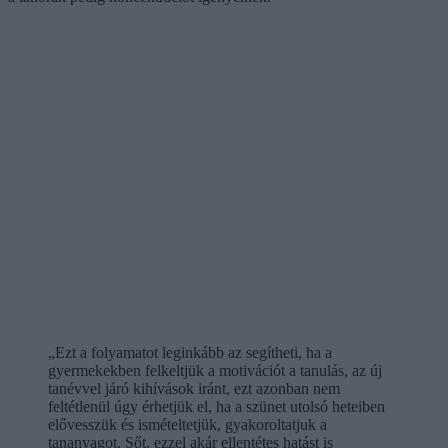
„Ezt a folyamatot leginkább az segítheti, ha a
gyermekekben felkeltjük a motivációt a tanulás, az új
tanévvel járó kihívások iránt, ezt azonban nem
feltétlenül úgy érhetjük el, ha a szünet utolsó heteiben
elővesszük és ismételtetjük, gyakoroltatjuk a
tananyagot. Sőt, ezzel akár ellentétes hatást is