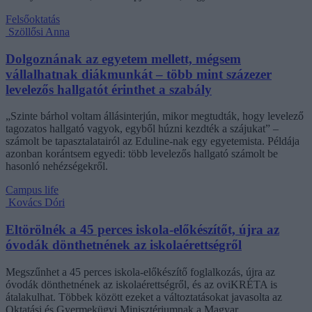
Felsőoktatás
Szöllősi Anna
Dolgoznának az egyetem mellett, mégsem
vállalhatnak diákmunkát – több mint százezer
levelezős hallgatót érinthet a szabály
„Szinte bárhol voltam állásinterjún, mikor megtudták, hogy levelező
tagozatos hallgató vagyok, egyből húzni kezdték a szájukat” –
számolt be tapasztalatairól az Eduline-nak egy egyetemista. Példája
azonban korántsem egyedi: több levelezős hallgató számolt be
hasonló nehézségekről.
Campus life
Kovács Dóri
Eltörölnék a 45 perces iskola-előkészítőt, újra az
óvodák dönthetnének az iskolaérettségről
Megszűnhet a 45 perces iskola-előkészítő foglalkozás, újra az
óvodák dönthetnének az iskolaérettségről, és az oviKRÉTA is
átalakulhat. Többek között ezeket a változtatásokat javasolta az
Oktatási és Gyermekügyi Minisztériumnak a Magyar