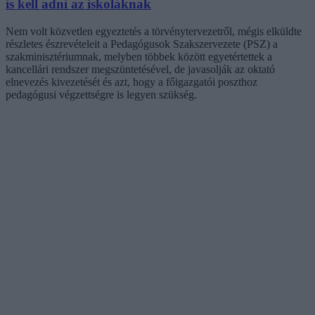
is kell adni az iskoláknak
Nem volt közvetlen egyeztetés a törvénytervezetről, mégis elküldte
részletes észrevételeit a Pedagógusok Szakszervezete (PSZ) a
szakminisztériumnak, melyben többek között egyetértettek a
kancellári rendszer megszüntetésével, de javasolják az oktató
elnevezés kivezetését és azt, hogy a főigazgatói poszthoz
pedagógusi végzettségre is legyen szükség.