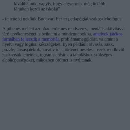
kiválthatunk, vagyis, hogy a gyermek még inkább
fáradtan kezdi az iskolát”
- fejtette ki nekünk Budavári Eszter pedagógiai szakpszichológus.
A pihenés mellett azonban érdemes rendszeres, mentális aktivitással
járó tevékenységet is beiktatni a mindennapokba,
amelyek játékos
formában fejlesztik a memóriát
, problémamegoldást, valamint a
nyelvi vagy logikai készségeket. Ilyen például: olvasás, sakk,
puzzle, társasjátékok, kreatív írás, történetmesélés – ezek rendkívül
hasznosak lehetnek, ugyanis erősítik a tanuláshoz szükséges
alapképességeket, miközben örömet is nyújtanak.