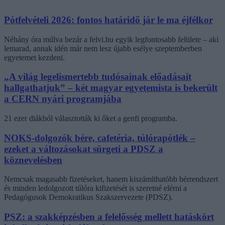
Pótfelvételi 2026: fontos határidő jár le ma éjfélkor
Néhány óra múlva bezár a felvi.hu egyik legfontosabb felülete – aki
lemarad, annak idén már nem lesz újabb esélye szeptemberben
egyetemet kezdeni.
„A világ legelismertebb tudósainak előadásait
hallgathatjuk” – két magyar egyetemista is bekerült
a CERN nyári programjába
21 ezer diákból választották ki őket a genfi programba.
NOKS-dolgozók bére, cafetéria, túlórapótlék –
ezeket a változásokat sürgeti a PDSZ a
köznevelésben
Nemcsak magasabb fizetéseket, hanem kiszámíthatóbb bérrendszert
és minden ledolgozott túlóra kifizetését is szeretné elérni a
Pedagógusok Demokratikus Szakszervezete (PDSZ).
PSZ: a szakképzésben a felelősség mellett hatáskört