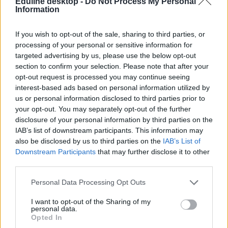
Eduline desktop -
Do Not Process My Personal
sikerélményt adhat majd.”
Information
Ötletek arra az esetre, ha augusztusban szorong a gyerek
If you wish to opt-out of the sale, sharing to third parties, or
Kíváncsiak voltunk arra is, hogyan lehet segíteni azokon a
processing of your personal or sensitive information for
gyerekeken, akik már augusztusban
szoronganak a szeptemberi
targeted advertising by us, please use the below opt-out
iskolakezdés miatt.
section to confirm your selection. Please note that after your
opt-out request is processed you may continue seeing
Budavári Eszter elmondása szerint fontos lehetőséget, teret adni a
interest-based ads based on personal information utilized by
gyereknek, hogy beszéljen az érzéseiről, ehhez pedig az kell, hogy
ítélkezésmentesen hallgassuk meg őt.
us or personal information disclosed to third parties prior to
your opt-out. You may separately opt-out of the further
Segíthet az is, ha elképzeljük vele a pozitív oldalát az
disclosure of your personal information by third parties on the
iskolakezdésnek: milyen lesz újra találkozni a barátokkal, mit
IAB’s list of downstream participants. This information may
csinálnak majd a szünetekben, milyen érzés lesz kedvenc tanóráján
also be disclosed by us to third parties on the
IAB’s List of
részt venni, vagy újra látni a szeretett tanárait.
Downstream Participants
that may further disclose it to other
A fokozatos visszaszokás a napi rutinhoz szintén sokat számít. Már
third parties.
augusztusban elkezdhetjük a reggeli kelést és esti lefekvést az iskolai
menetrendhez igazítani. A közös tanszervásárlás is motiváló lehet –
Personal Data Processing Opt Outs
hagyjuk, hogy a gyerek maga válasszon füzetet, tolltartót, így
jobban bevonódik a felkészülésbe. Akár egy „próbanapot” is
I want to opt-out of the Sharing of my
tarthatunk, eljátszva, hogyan fog kinézni egy iskolai reggel és
personal data.
délután.
Opted In