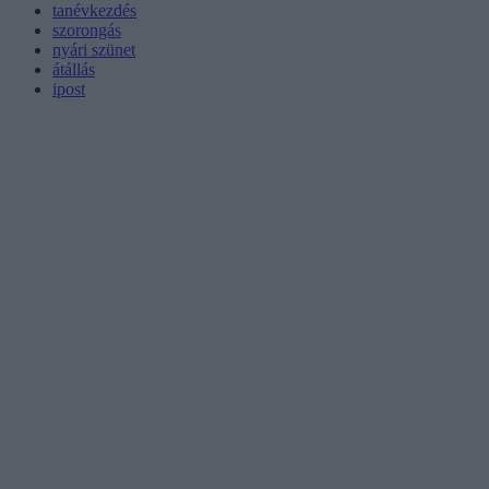
tanévkezdés
szorongás
nyári szünet
átállás
ipost