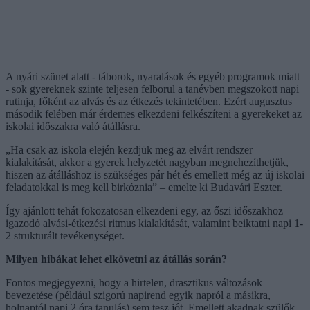
A nyári szünet alatt - táborok, nyaralások és egyéb programok miatt
- sok gyereknek szinte teljesen felborul a tanévben megszokott napi
rutinja, főként az alvás és az étkezés tekintetében. Ezért augusztus
második felében már érdemes elkezdeni felkészíteni a gyerekeket az
iskolai időszakra való átállásra.
„Ha csak az iskola elején kezdjük meg az elvárt rendszer
kialakítását, akkor a gyerek helyzetét nagyban megnehezíthetjük,
hiszen az átálláshoz is szükséges pár hét és emellett még az új iskolai
feladatokkal is meg kell birkóznia” – emelte ki Budavári Eszter.
Így ajánlott tehát fokozatosan elkezdeni egy, az őszi időszakhoz
igazodó alvási-étkezési ritmus kialakítását, valamint beiktatni napi 1-
2 strukturált tevékenységet.
Milyen hibákat lehet elkövetni az átállás során?
Fontos megjegyezni, hogy a hirtelen, drasztikus változások
bevezetése (például szigorú napirend egyik napról a másikra,
holnaptól napi 2 óra tanulás) sem tesz jót. Emellett akadnak szülők,