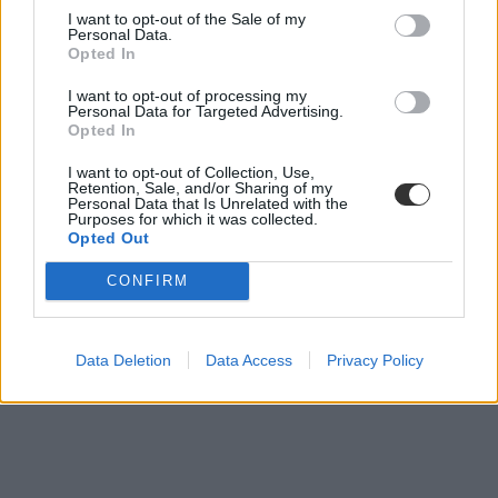
„A felkészültség növeli a biztonságérzetet. Ha a gyerek szorongása
I want to opt-out of the Sale of my
ezek ellenére is erőteljes, és úgy érezzük, elhatalmasodott rajtunk a
Personal Data.
probléma, akkor pedig érdemes gyermekpszichológushoz fordulni”
Opted In
– tanácsolja Budavári Eszter.
I want to opt-out of processing my
Personal Data for Targeted Advertising.
Opted In
I want to opt-out of Collection, Use,
Retention, Sale, and/or Sharing of my
Personal Data that Is Unrelated with the
Purposes for which it was collected.
Opted Out
CONFIRM
Data Deletion
Data Access
Privacy Policy