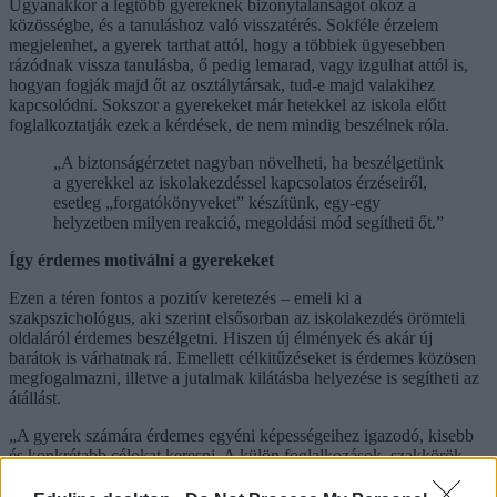
Ugyanakkor a legtöbb gyereknek bizonytalanságot okoz a
közösségbe, és a tanuláshoz való visszatérés. Sokféle érzelem
megjelenhet, a gyerek tarthat attól, hogy a többiek ügyesebben
rázódnak vissza tanulásba, ő pedig lemarad, vagy izgulhat attól is,
hogyan fogják majd őt az osztálytársak, tud-e majd valakihez
kapcsolódni. Sokszor a gyerekeket már hetekkel az iskola előtt
foglalkoztatják ezek a kérdések, de nem mindig beszélnek róla.
„A biztonságérzetet nagyban növelheti, ha beszélgetünk
a gyerekkel az iskolakezdéssel kapcsolatos érzéseiről,
esetleg „forgatókönyveket” készítünk, egy-egy
helyzetben milyen reakció, megoldási mód segítheti őt.”
Így érdemes motiválni a gyerekeket
Ezen a téren fontos a pozitív keretezés – emeli ki a
szakpszichológus, aki szerint elsősorban az iskolakezdés örömteli
oldaláról érdemes beszélgetni. Hiszen új élmények és akár új
barátok is várhatnak rá. Emellett célkitűzéseket is érdemes közösen
megfogalmazni, illetve a jutalmak kilátásba helyezése is segítheti az
átállást.
„A gyerek számára érdemes egyéni képességeihez igazodó, kisebb
és konkrétabb célokat keresni. A külön foglalkozások, szakkörök
keresése, kiválasztása is lehet élvezetes, motiváló tevékenység,
hiszen a gyerek érdeklődési köréhez kapcsolódik, és számos