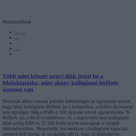
Hozzászólások
Több mint kétszer annyi diák jutott be a
felsőoktatásba, mint ahány kollégiumi férőhely
összesen van
Nemcsak abban vannak jelentős különbségek az egyetemek között,
hogy hány kollégiumi férőhely jut a hallgatókra, a térítési díj összege
sem egységes. Míg a BME-n 100 újonnan felvett egyetemistára 76
férőhely jut, a BGE-n mindössze 16, a legolcsóbb havi kollégiumi
díjak pedig 9300 és 25 500 forint között mozognak a vizsgált
intézményekben. Megnéztük, hol mekkora a kollégiumi kapacitás,
mennyit kell fizetni, és mi alapján dől el, hogy ki költözhet be.