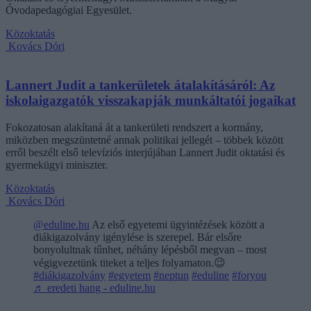
Óvodapedagógiai Egyesület.
Közoktatás
Kovács Dóri
Lannert Judit a tankerületek átalakításáról: Az
iskolaigazgatók visszakapják munkáltatói jogaikat
Fokozatosan alakítaná át a tankerületi rendszert a kormány,
miközben megszüntetné annak politikai jellegét – többek között
erről beszélt első televíziós interjújában Lannert Judit oktatási és
gyermekügyi miniszter.
Közoktatás
Kovács Dóri
@eduline.hu
Az első egyetemi ügyintézések között a
diákigazolvány igénylése is szerepel. Bár elsőre
bonyolultnak tűnhet, néhány lépésből megvan – most
végigvezetünk titeket a teljes folyamaton.😉
#diákigazolvány
#egyetem
#neptun
#eduline
#foryou
♬ eredeti hang - eduline.hu