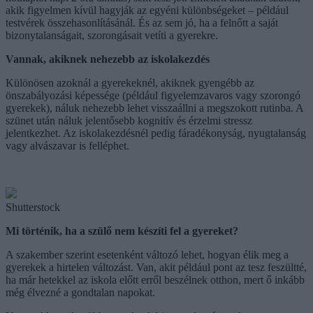
akik figyelmen kívül hagyják az egyéni különbségeket – például
testvérek összehasonlításánál. És az sem jó, ha a felnőtt a saját
bizonytalanságait, szorongásait vetíti a gyerekre.
Vannak, akiknek nehezebb az iskolakezdés
Különösen azoknál a gyerekeknél, akiknek gyengébb az
önszabályozási képessége (például figyelemzavaros vagy szorongó
gyerekek), náluk nehezebb lehet visszaállni a megszokott rutinba. A
szünet után náluk jelentősebb kognitív és érzelmi stressz
jelentkezhet. Az iskolakezdésnél pedig fáradékonyság, nyugtalanság
vagy alvászavar is felléphet.
Shutterstock
Mi történik, ha a szülő nem készíti fel a gyereket?
A szakember szerint esetenként változó lehet, hogyan élik meg a
gyerekek a hirtelen változást. Van, akit például pont az tesz feszültté,
ha már hetekkel az iskola előtt erről beszélnek otthon, mert ő inkább
még élvezné a gondtalan napokat.