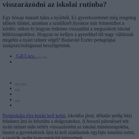
visszarázódni az iskolai rutinba?
Egy hónap maradt hátra a nyárból. Ez gyerekszemmel még rengeteg
időnek tűnhet, azonban a szülőknél ilyenkor már felmerülhet a
kérdés: mikor és hogyan érdemes visszaállni a megszokott iskolai
hétköznapokhoz. Hogyan ne kelljen a gyerekkel túl nagy váltásnak
megélni a nyári szünet végét? Budavári Eszter pedagógiai
szakpszichológussal beszélgettünk.
Gál Luca
Nemsokára újra korán kell kelni
, iskolába járni, délután pedig házi
feladatot írni és készülni a dolgozatokra. A hosszú pihenéssel telt
nyári szünet után nehéz visszarázódni az iskolai mindennapokba,
hiszen a gyerekeknek újra ki kell alakítaniuk egyfajta tanulási rutint,
a tanórák pedig koncentrációt igényelnek.