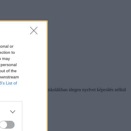
sonal or
ection to
ou may
 personal
out of the
 downstream
B’s List of
22 között az általános iskolákban idegen nyelvet képesítés nélkül