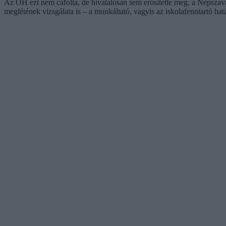
Az OH ezt nem cáfolta, de hivatalosan sem erősítette meg, a Népszav
meglétének vizsgálata is – a munkáltató, vagyis az iskolafenntartó ha