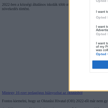
Opted 
2022-ben a községi általános iskolák több mint 6 százalékában nem d
növekedés történt.
I want t
Opted 
I want 
Advertis
Opted 
I want t
of my P
was col
Opted 
Mintegy 16 ezer pedagógus hiányozhat az oktatásból
Fontos kiemelni, hogy az Oktatási Hivatal (OH) 2022-től már nem gyű