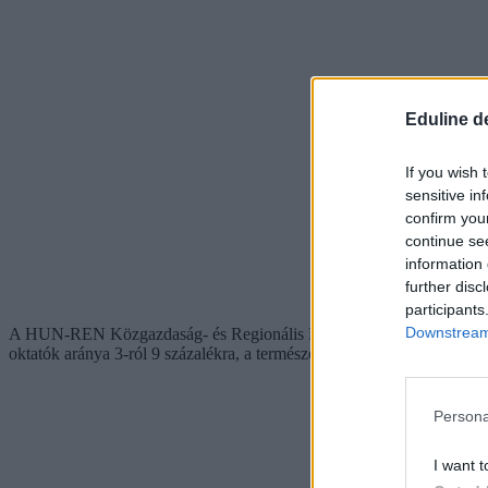
Eduline d
If you wish 
sensitive in
confirm you
continue se
information 
further disc
participants
Downstream 
A HUN-REN Közgazdaság- és Regionális Kutatóközpont „A közoktatás i
oktatók aránya 3-ról 9 százalékra, a természettudományos tárgyaknál 4
Persona
I want t