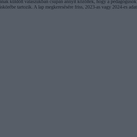
ának küldött válaszukban csupán annyit közöltek, hogy a pedagógusok j
táskörébe tartozik. A lap megkeresésére friss, 2023-as vagy 2024-es ad