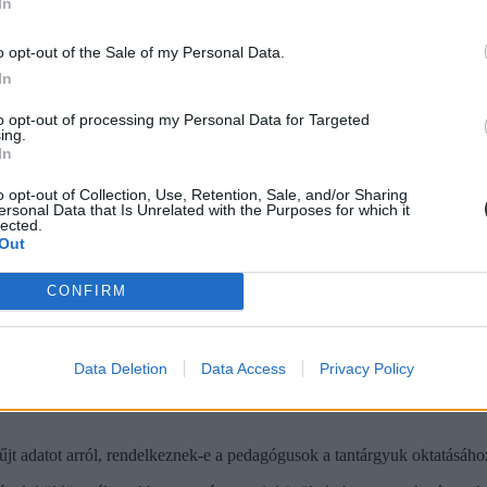
In
olgozott képesített angoltanár, több mint 7 százalékukban pedig képes
o opt-out of the Sale of my Personal Data.
In
to opt-out of processing my Personal Data for Targeted
ing.
In
o opt-out of Collection, Use, Retention, Sale, and/or Sharing
ersonal Data that Is Unrelated with the Purposes for which it
lected.
Out
CONFIRM
Data Deletion
Data Access
Privacy Policy
jt adatot arról, rendelkeznek-e a pedagógusok a tantárgyuk oktatásáho