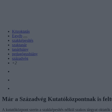
Közoktatás
Egyéb
szakképesítés
szaktanár
tanárhiány
pedagógushiány
századvég
+2
Már a Századvég Kutatóközpontnak is fel
A kutatóközpont szerin a szakképesítés nélkül szakos tárgyat oktatók