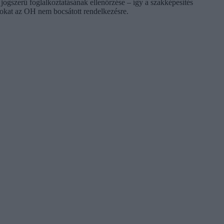
ogszerű foglalkoztatásának ellenőrzése – így a szakképesítés
atokat az OH nem bocsátott rendelkezésre.