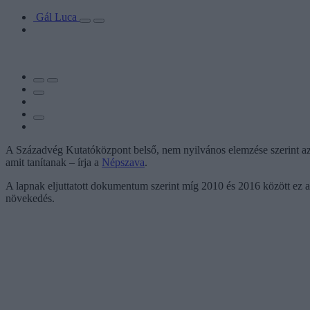
Gál Luca
A Századvég Kutatóközpont belső, nem nyilvános elemzése szerint az
amit tanítanak – írja a
Népszava
.
A lapnak eljuttatott dokumentum szerint míg 2010 és 2016 között ez a
növekedés.