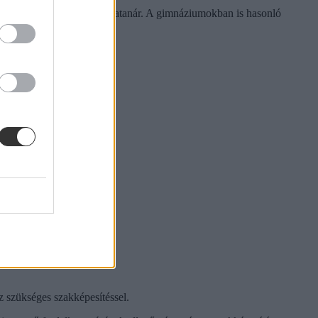
ített matematika- vagy kémiatanár. A gimnáziumokban is hasonló
z szükséges szakképesítéssel.