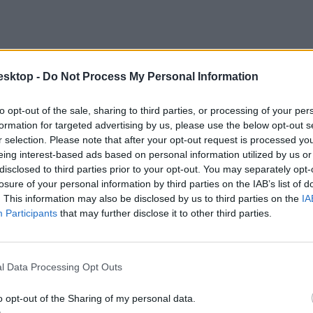
esktop -
Do Not Process My Personal Information
to opt-out of the sale, sharing to third parties, or processing of your per
formation for targeted advertising by us, please use the below opt-out s
r selection. Please note that after your opt-out request is processed y
eing interest-based ads based on personal information utilized by us or
disclosed to third parties prior to your opt-out. You may separately opt-
losure of your personal information by third parties on the IAB’s list of
. This information may also be disclosed by us to third parties on the
IA
Participants
that may further disclose it to other third parties.
ndikátorrendszere 2023” című kiadványának adatai szerint 2010 és 20
-ről 11 százalékra, a matematikánál pedig 1,5-ről 11 százalékra nőtt.
l Data Processing Opt Outs
o opt-out of the Sharing of my personal data.