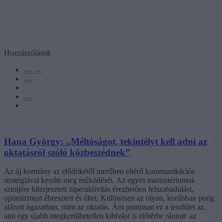
Hozzászólások
Hana György: „Méltóságot, tekintélyt kell adni az
oktatásról szóló közbeszédnek”
Az új kormány az elődökétől merőben eltérő kommunikációs
stratégiával kezdte meg működését. Az egyes minisztériumok
szintjére kiterjesztett hiperaktivitás érezhetően felszabadulást,
optimizmust ébresztett és éltet. Különösen az olyan, korábban porig
alázott ágazatban, mint az oktatás. Ám pontosan ez a lendület az,
ami egy újabb megkerülhetetlen kihívást is előtérbe rántott: az