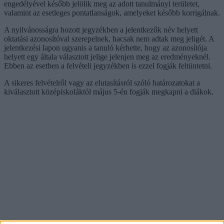
engedélyével később jelölik meg az adott tanulmányi területet,
valamint az esetleges pontatlanságok, amelyeket később korrigálnak.
A nyilvánosságra hozott jegyzékben a jelentkezők név helyett
oktatási azonosítóval szerepelnek, hacsak nem adtak meg jeligét. A
jelentkezési lapon ugyanis a tanuló kérhette, hogy az azonosítója
helyett egy általa választott jelige jelenjen meg az eredményeknél.
Ebben az esetben a felvételi jegyzékben is ezzel fogják feltüntetni.
A sikeres felvételről vagy az elutasításról szóló határozatokat a
kiválasztott középiskoláktól május 5-én fogják megkapni a diákok.