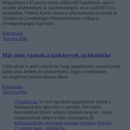
Megszűnhet a 45 perces iskola-előkészítő foglalkozás, újra az
óvodák dönthetnének az iskolaérettségről, és az oviKRÉTA is
átalakulhat. Többek között ezeket a változtatásokat javasolta az
Oktatási és Gyermekügyi Minisztériumnak a Magyar
Óvodapedagógiai Egyesület.
Közoktatás
Kovács Dóri
Már úton vannak a tankönyvek az iskolákba
Több iskola is arról számolt be, hogy megérkeztek a tankönyvek,
zajlik azok átvétele és rendszerezése, hogy a szeptemberi
becsengetésre minden készen álljon.
Közoktatás
Kovács Dóri
@eduline.hu
Az első egyetemi ügyintézések között a
diákigazolvány igénylése is szerepel. Bár elsőre
bonyolultnak tűnhet, néhány lépésből megvan – most
végigvezetünk titeket a teljes folyamaton.😉
#diákigazolvány
#egyetem
#neptun
#eduline
#foryou
♬ eredeti hang - eduline.hu