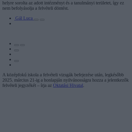
helyre sorolta az adott intézményt és a tanulmányi területet, így ez
nem befolyásolja a felvételi döntést.
Gál Luca
A középfokú iskola a felvételi vizsgák befejezése után, legkésőbb
2025. március 21-ig a honlapján nyilvánosságra hozza a jelentkezők
felvételi jegyzékét – írja az
Oktatási Hivatal
.