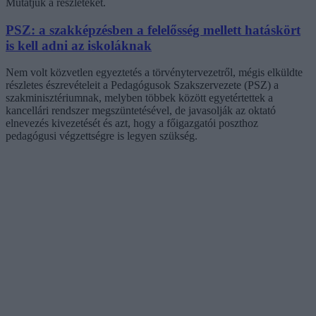
Mutatjuk a részleteket.
PSZ: a szakképzésben a felelősség mellett hatáskört
is kell adni az iskoláknak
Nem volt közvetlen egyeztetés a törvénytervezetről, mégis elküldte
részletes észrevételeit a Pedagógusok Szakszervezete (PSZ) a
szakminisztériumnak, melyben többek között egyetértettek a
kancellári rendszer megszüntetésével, de javasolják az oktató
elnevezés kivezetését és azt, hogy a főigazgatói poszthoz
pedagógusi végzettségre is legyen szükség.