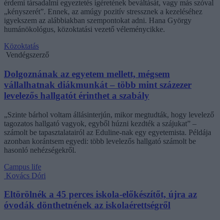
érdemi társadalmi egyeztetés ígéretének beváltását, vagy más szóval
„kényszerét”. Ennek, az amúgy pozitív stressznek a kezeléséhez
igyekszem az alábbiakban szempontokat adni. Hana György
humánökológus, közoktatási vezető véleménycikke.
Közoktatás
Vendégszerző
Dolgoznának az egyetem mellett, mégsem
vállalhatnak diákmunkát – több mint százezer
levelezős hallgatót érinthet a szabály
„Szinte bárhol voltam állásinterjún, mikor megtudták, hogy levelező
tagozatos hallgató vagyok, egyből húzni kezdték a szájukat” –
számolt be tapasztalatairól az Eduline-nak egy egyetemista. Példája
azonban korántsem egyedi: több levelezős hallgató számolt be
hasonló nehézségekről.
Campus life
Kovács Dóri
Eltörölnék a 45 perces iskola-előkészítőt, újra az
óvodák dönthetnének az iskolaérettségről