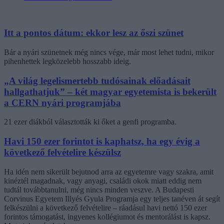
Itt a pontos dátum: ekkor lesz az őszi szünet
Bár a nyári szünetnek még nincs vége, már most lehet tudni, mikor
pihenhettek legközelebb hosszabb ideig.
„A világ legelismertebb tudósainak előadásait
hallgathatjuk” – két magyar egyetemista is bekerült
a CERN nyári programjába
21 ezer diákból választották ki őket a genfi programba.
Havi 150 ezer forintot is kaphatsz, ha egy évig a
következő felvételire készülsz
Ha idén nem sikerült bejutnod arra az egyetemre vagy szakra, amit
kinéztél magadnak, vagy anyagi, családi okok miatt eddig nem
tudtál továbbtanulni, még nincs minden veszve. A Budapesti
Corvinus Egyetem Illyés Gyula Programja egy teljes tanéven át segít
felkészülni a következő felvételire – ráadásul havi nettó 150 ezer
forintos támogatást, ingyenes kollégiumot és mentorálást is kapsz.