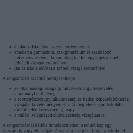
általános iskolában szerzett érdemjegyek
emellett a gimnázium, szakgimnázium és szakképző
intézmény esetén a központilag kiadott egységes írásbeli
felvételi vizsgák eredményei
(ha az iskola előírta) a szóbeli vizsga eredményei
A rangsorolást továbbá befolyásolhatja
az alkalmassági vizsga (a művészeti vagy testnevelés
tanulmányi területen),
a sportegészségügyi alkalmassági és fizikai képességfelmérési
vizsgálat követelményeinek való megfelelés (sportiskolába
történő jelentkezés esetén), vagy
a vallási, világnézeti elkötelezettség vizsgálata is.
A rangsorolásnál kétféle döntés születhet: a tanuló kap egy
sorszámot, vagy elutasítják. A sorszám azt jelzi, hogy az iskola fel