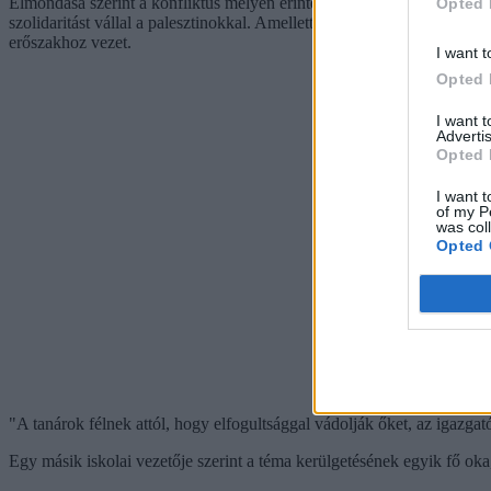
Elmondása szerint a konfliktus mélyen érintette a tanítványait. „Látt
Opted 
szolidaritást vállal a palesztinokkal. Amellett, hogy a konfliktus kez
erőszakhoz vezet.
I want t
Opted 
I want 
Advertis
Opted 
I want t
of my P
was col
Opted 
"A tanárok félnek attól, hogy elfogultsággal vádolják őket, az igazgat
Egy másik iskolai vezetője szerint a téma kerülgetésének egyik fő oka