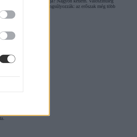
ti, hogy ő a Hamászt támogatja? Nagyon kétlem. Valószínűleg
tönzi a többi tanárt, hogy hangsúlyozzák: az erőszak még több
ta.