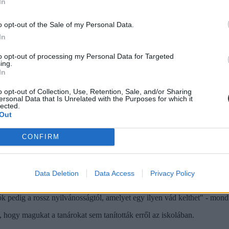
am egy palesztin zászló egyszerű rajzát egy gyerek kezén. Ez azt jelen
In
detének különböző verzióit tanítja saját történelemóráin, Archer arra ösz
o opt-out of the Sale of my Personal Data.
In
to opt-out of processing my Personal Data for Targeted
ing.
In
o opt-out of Collection, Use, Retention, Sale, and/or Sharing
ersonal Data that Is Unrelated with the Purposes for which it
lected.
Out
CONFIRM
Data Deletion
Data Access
Privacy Policy
ók pedig a rossz nyilvánosságtól, amelyet egy ilyen vád kelthet" - mond
, hogy magukat a tanárokat sem tanították erről az iskolában.