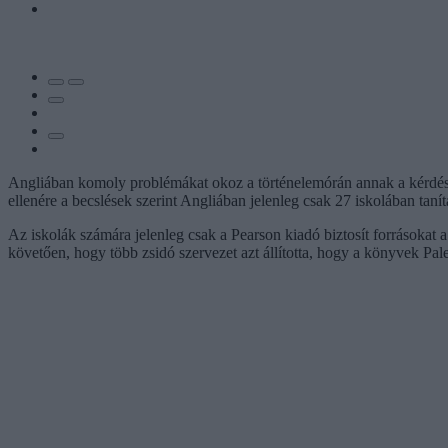
Angliában komoly problémákat okoz a történelemórán annak a kérdése, 
ellenére a becslések szerint Angliában jelenleg csak 27 iskolában tan
Az iskolák számára jelenleg csak a Pearson kiadó biztosít forrásokat 
követően, hogy több zsidó szervezet azt állította, hogy a könyvek Pales