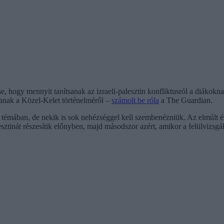
hogy mennyit tanítsanak az izraeli-palesztin konfliktusról a diákoknak
ítanak a Közel-Kelet történelméről –
számolt be róla
a The Guardian.
a témában, de nekik is sok nehézséggel kell szembenézniük. Az elmúlt év
ztinát részesítik előnyben, majd másodszor azért, amikor a felülvizsgált 