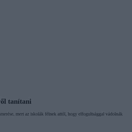
ől tanítani
merése, mert az iskolák félnek attól, hogy elfogultsággal vádolnák