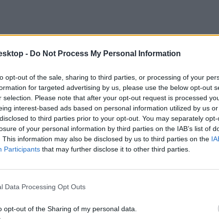
esktop -
Do Not Process My Personal Information
to opt-out of the sale, sharing to third parties, or processing of your per
formation for targeted advertising by us, please use the below opt-out s
r selection. Please note that after your opt-out request is processed y
eing interest-based ads based on personal information utilized by us or
disclosed to third parties prior to your opt-out. You may separately opt-
losure of your personal information by third parties on the IAB’s list of
. This information may also be disclosed by us to third parties on the
IA
nagy számban vannak muszlim, valamint kis számú zsidó tanulók - azt m
Participants
that may further disclose it to other third parties.
os teret kellene biztosítani ennek a megvitatására, hogy a tanulók meg
l Data Processing Opt Outs
o opt-out of the Sharing of my personal data.