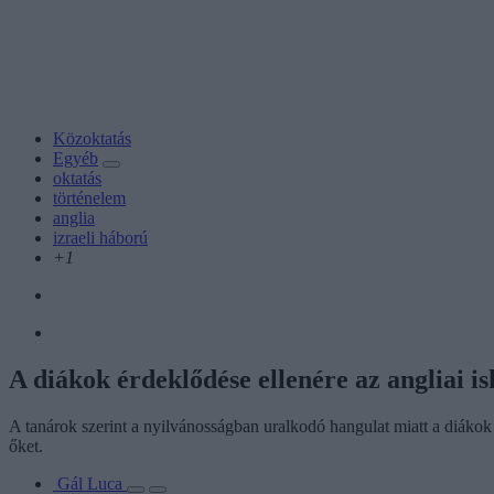
Közoktatás
Egyéb
oktatás
történelem
anglia
izraeli háború
+1
A diákok érdeklődése ellenére az angliai is
A tanárok szerint a nyilvánosságban uralkodó hangulat miatt a diákok 
őket.
Gál Luca