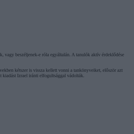
, vagy beszéljenek-e róla egyáltalán. A tanulók aktív érdeklődése
ekben kétszer is vissza kellett vonni a tankönyveiket, először azt
kiadást Izrael iránti elfogultsággal vádolták.