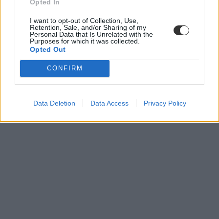
Opted In
szakszervezetek
státusztörvény
I want to opt-out of Collection, Use,
Retention, Sale, and/or Sharing of my
Personal Data that Is Unrelated with the
Purposes for which it was collected.
Opted Out
CONFIRM
Data Deletion
Data Access
Privacy Policy