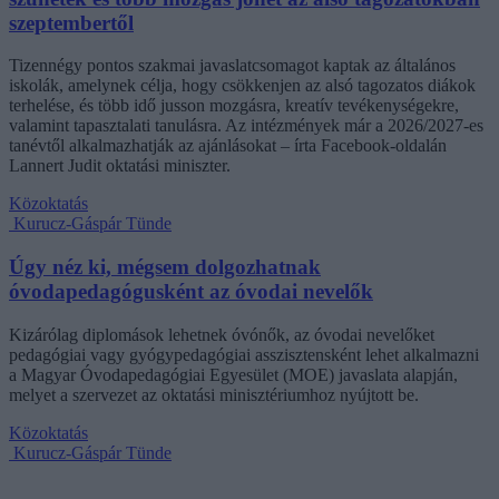
szeptembertől
Tizennégy pontos szakmai javaslatcsomagot kaptak az általános
iskolák, amelynek célja, hogy csökkenjen az alsó tagozatos diákok
terhelése, és több idő jusson mozgásra, kreatív tevékenységekre,
valamint tapasztalati tanulásra. Az intézmények már a 2026/2027-es
tanévtől alkalmazhatják az ajánlásokat – írta Facebook-oldalán
Lannert Judit oktatási miniszter.
Közoktatás
Kurucz-Gáspár Tünde
Úgy néz ki, mégsem dolgozhatnak
óvodapedagógusként az óvodai nevelők
Kizárólag diplomások lehetnek óvónők, az óvodai nevelőket
pedagógiai vagy gyógypedagógiai asszisztensként lehet alkalmazni
a Magyar Óvodapedagógiai Egyesület (MOE) javaslata alapján,
melyet a szervezet az oktatási minisztériumhoz nyújtott be.
Közoktatás
Kurucz-Gáspár Tünde