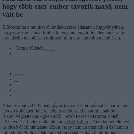
hogy több ezer ember távozik majd, nem
vált be
Előfordulhat a munkaerő rendelkezésre állásának függvényében,
hogy egy kémiatanár többet keres, mint egy történelemtanár vagy
egy kisebb településen dolgozó, mint egy nagyobb településen.
Tarnay Kristóf
A tanév végével 505 pedagógus távozott lemondással és bár minden
távozó kollégáért kár, de ebben az időszakban áramlanak be a
frissen végzettek az egyetemről – erről beszélt Maruzsa Zoltán
köznevelésért felelős államtitkár
a HírTV-ben
. „Nem látunk eltérést
az előző évek mintázata között, hogy hányan mennek ki és hányan
jönnek be. Pontos adatot az októberi statisztikából tudok majd