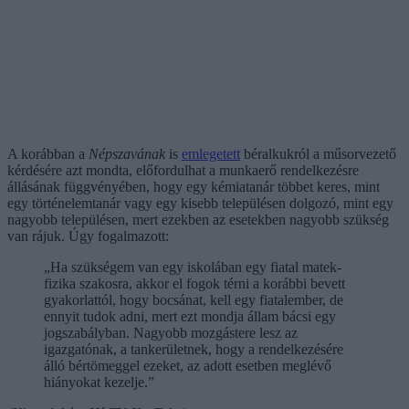
A korábban a
Népszavának
is
emlegetett
béralkukról a műsorvezető
kérdésére azt mondta, előfordulhat a munkaerő rendelkezésre
állásának függvényében, hogy egy kémiatanár többet keres, mint
egy történelemtanár vagy egy kisebb településen dolgozó, mint egy
nagyobb településen, mert ezekben az esetekben nagyobb szükség
van rájuk. Úgy fogalmazott:
„Ha szükségem van egy iskolában egy fiatal matek-
fizika szakosra, akkor el fogok térni a korábbi bevett
gyakorlattól, hogy bocsánat, kell egy fiatalember, de
ennyit tudok adni, mert ezt mondja állam bácsi egy
jogszabályban. Nagyobb mozgástere lesz az
igazgatónak, a tankerületnek, hogy a rendelkezésére
álló bértömeggel ezeket, az adott esetben meglévő
hiányokat kezelje.”