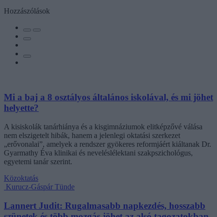
Hozzászólások
Mi a baj a 8 osztályos általános iskolával, és mi jöhet
helyette?
A kisiskolák tanárhiánya és a kisgimnáziumok elitképzővé válása
nem elszigetelt hibák, hanem a jelenlegi oktatási szerkezet
„erővonalai”, amelyek a rendszer gyökeres reformjáért kiáltanak Dr.
Gyarmathy Éva klinikai és neveléslélektani szakpszichológus,
egyetemi tanár szerint.
Közoktatás
Kurucz-Gáspár Tünde
Lannert Judit: Rugalmasabb napkezdés, hosszabb
szünetek és több mozgás jöhet az alsó tagozatokban