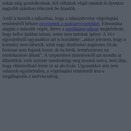
sokan még gondolkodnak, hol vállalnak végül munkát és ilyenkor
nagyobb számban érkeznek be óraadók.
Arról is beszélt a műsorban, hogy a státusztörvény végrehajtási
rendeletéről kétszer
egyeztettek a szakszervezetekkel
. Elmondása
alapján a második végén, illetve a
sztrájktárgyaláson
megkérdezte,
hogy kell-e újabbat tartani, amire nem tartottak igényt. A 16-i
egyeztetésről ugyanakkor azt is hozzátette: „akkor jeleztem, hogy a
kormány nem ülésezik, tehát nagy döntéseket augusztus 16-án
biztosan nem fogunk hozni, de ha kérik, természetesen mi
rendelkezésre állunk”. A szeptemberi tüntetésekről azt mondta az
államtitkár, ezek szerinte mindenképp meg lesznek tartva, nem látja,
hogy eltántorítható lenne ez az akciózás. Ugyanakkor arra nem
válaszolt egyértelműen, a végrehajtási rendeletről lesz-e
megállapodás a tanévkezdésig.