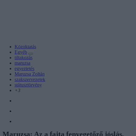
Közoktatás
Egyéb
tiltakozás
maruzsa
egyeztetés
Maruzsa Zoltán
szakszervezetek
státusztörvény
+3
Maruzsa: Az a fajta fenyegetőző jóslás,