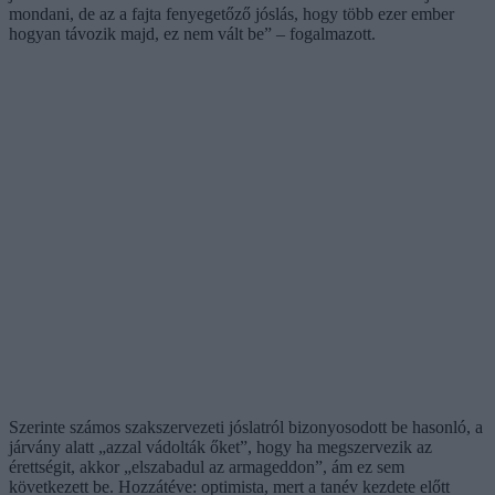
mondani, de az a fajta fenyegetőző jóslás, hogy több ezer ember
hogyan távozik majd, ez nem vált be” – fogalmazott.
Szerinte számos szakszervezeti jóslatról bizonyosodott be hasonló, a
járvány alatt „azzal vádolták őket”, hogy ha megszervezik az
érettségit, akkor „elszabadul az armageddon”, ám ez sem
következett be. Hozzátéve: optimista, mert a tanév kezdete előtt