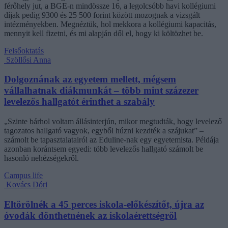
férőhely jut, a BGE-n mindössze 16, a legolcsóbb havi kollégiumi
díjak pedig 9300 és 25 500 forint között mozognak a vizsgált
intézményekben. Megnéztük, hol mekkora a kollégiumi kapacitás,
mennyit kell fizetni, és mi alapján dől el, hogy ki költözhet be.
Felsőoktatás
Szöllősi Anna
Dolgoznának az egyetem mellett, mégsem
vállalhatnak diákmunkát – több mint százezer
levelezős hallgatót érinthet a szabály
„Szinte bárhol voltam állásinterjún, mikor megtudták, hogy levelező
tagozatos hallgató vagyok, egyből húzni kezdték a szájukat” –
számolt be tapasztalatairól az Eduline-nak egy egyetemista. Példája
azonban korántsem egyedi: több levelezős hallgató számolt be
hasonló nehézségekről.
Campus life
Kovács Dóri
Eltörölnék a 45 perces iskola-előkészítőt, újra az
óvodák dönthetnének az iskolaérettségről