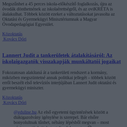
Megszűnhet a 45 perces iskola-előkészítő foglalkozás, újra az
óvodák dönthetnének az iskolaérettségről, és az oviKRÉTA is
átalakulhat. Többek között ezeket a változtatásokat javasolta az
Oktatási és Gyermekügyi Minisztériumnak a Magyar
Óvodapedagógiai Egyesület.
Közoktatás
Kovács Dóri
Lannert Judit a tankerületek átalakításáról: Az
iskolaigazgatók visszakapják munkáltatói jogaikat
Fokozatosan alakítaná át a tankerületi rendszert a kormány,
miközben megszüntetné annak politikai jellegét – többek között
erről beszélt első televíziós interjújában Lannert Judit oktatási és
gyermekügyi miniszter.
Közoktatás
Kovács Dóri
@eduline.hu
Az első egyetemi ügyintézések között a
diákigazolvány igénylése is szerepel. Bár elsőre
bonyolultnak tűnhet, néhány lépésből megvan – most