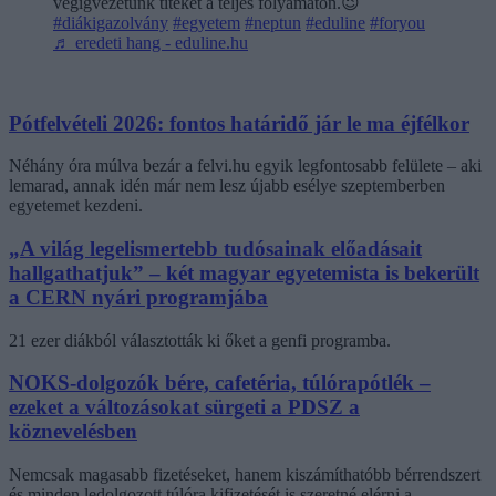
végigvezetünk titeket a teljes folyamaton.😉
#diákigazolvány
#egyetem
#neptun
#eduline
#foryou
♬ eredeti hang - eduline.hu
Pótfelvételi 2026: fontos határidő jár le ma éjfélkor
Néhány óra múlva bezár a felvi.hu egyik legfontosabb felülete – aki
lemarad, annak idén már nem lesz újabb esélye szeptemberben
egyetemet kezdeni.
„A világ legelismertebb tudósainak előadásait
hallgathatjuk” – két magyar egyetemista is bekerült
a CERN nyári programjába
21 ezer diákból választották ki őket a genfi programba.
NOKS-dolgozók bére, cafetéria, túlórapótlék –
ezeket a változásokat sürgeti a PDSZ a
köznevelésben
Nemcsak magasabb fizetéseket, hanem kiszámíthatóbb bérrendszert
és minden ledolgozott túlóra kifizetését is szeretné elérni a