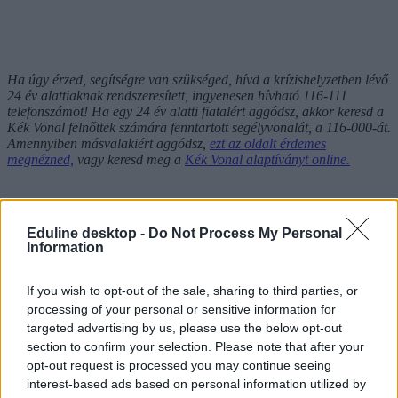
Ha úgy érzed, segítségre van szükséged, hívd a krízishelyzetben lévő
24 év alattiaknak rendszeresített, ingyenesen hívható 116-111
telefonszámot! Ha egy 24 év alatti fiatalért aggódsz, akkor keresd a
Kék Vonal felnőttek számára fenntartott segélyvonalát, a 116-000-át.
Amennyiben másvalakiért aggódsz,
ezt az oldalt érdemes
megnézned,
vagy keresd meg a
Kék Vonal alaptíványt online.
Eduline desktop -
Do Not Process My Personal
Information
If you wish to opt-out of the sale, sharing to third parties, or
processing of your personal or sensitive information for
targeted advertising by us, please use the below opt-out
section to confirm your selection. Please note that after your
opt-out request is processed you may continue seeing
interest-based ads based on personal information utilized by