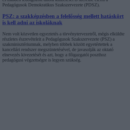
Pedagógusok Demokratikus Szakszervezete (PDSZ).
PSZ: a szakképzésben a felelősség mellett hatáskört
is kell adni az iskoláknak
Nem volt közvetlen egyeztetés a törvénytervezetről, mégis elküldte
részletes észrevételeit a Pedagógusok Szakszervezete (PSZ) a
szakminisztériumnak, melyben többek között egyetértettek a
kancellári rendszer megszüntetésével, de javasolják az oktató
elnevezés kivezetését és azt, hogy a főigazgatói poszthoz
pedagógusi végzettségre is legyen szükség.