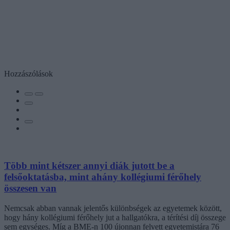
Hozzászólások
Több mint kétszer annyi diák jutott be a
felsőoktatásba, mint ahány kollégiumi férőhely
összesen van
Nemcsak abban vannak jelentős különbségek az egyetemek között,
hogy hány kollégiumi férőhely jut a hallgatókra, a térítési díj összege
sem egységes. Míg a BME-n 100 újonnan felvett egyetemistára 76