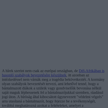
A hírek szerint nem csak az európai országban, de
Dél-Afrikában is
hasonló szabályok bevezetésére készülnek
, itt azonban az
intézkedéssel nem várnák meg a tragédia bekövetkeztét. A kormány
olyan szabályok bevezetését tervezi, ami lehetővé tenné, hogy a
bántalmazott diákok a szüleik vagy gondviselőik bevonása nélkül
saját maguk léphessenek fel a bántalmazójukkal szemben, ráadásul
jogi úton. A bíróság által kibocsátott úgynevezett "védelmi végzés"
arra utasítaná a bántalmazót, hogy fejezze be a tevékenységét,
továbbá meghatározná azokat a feltételeket, amelyet a