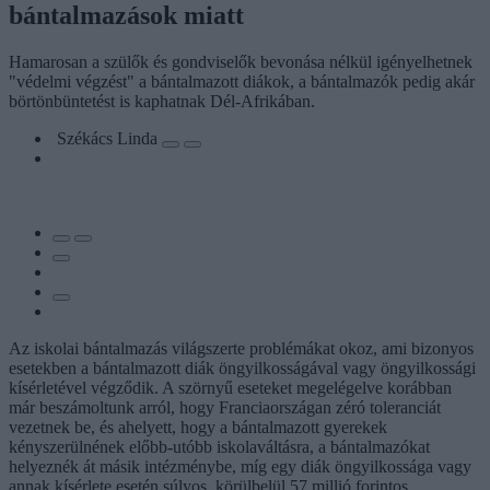
bántalmazások miatt
Hamarosan a szülők és gondviselők bevonása nélkül igényelhetnek
"védelmi végzést" a bántalmazott diákok, a bántalmazók pedig akár
börtönbüntetést is kaphatnak Dél-Afrikában.
Székács Linda
Az iskolai bántalmazás világszerte problémákat okoz, ami bizonyos
esetekben a bántalmazott diák öngyilkosságával vagy öngyilkossági
kísérletével végződik. A szörnyű eseteket megelégelve korábban
már beszámoltunk arról, hogy Franciaországan zéró toleranciát
vezetnek be, és ahelyett, hogy a bántalmazott gyerekek
kényszerülnének előbb-utóbb iskolaváltásra, a bántalmazókat
helyeznék át másik intézménybe, míg egy diák öngyilkossága vagy
annak kísérlete esetén súlyos, körülbelül 57 millió forintos