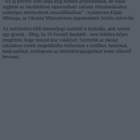
"Az új törvény nem oldja meg minden problémánkat, de sokat
segítene az iskoláinkban tapasztalható zaklatás felszámolásához
szükséges intézkedések összeállításában" - nyilatkozta Elijah
Mhlanga, az Oktatási Minisztérium alapoktatásért felelős szóvivője.
Az intézkedést több büntetőjogi szakértő is kritizálja, akik szerint
egy gyerek - főleg, ha 10 évesnél fiatalabb - nem feltétlen képes
megérteni, hogy rosszat tesz valakivel. Szerintük az iskolai
zaklatásos esetek megoldásába elsősorban a szülőket, tanárokat,
tanácsadókat, esetlegesen az intézményigazgatókat lenne célszerű
bevonni.