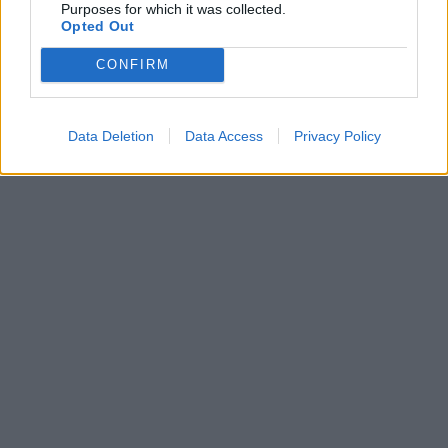
Purposes for which it was collected.
Opted Out
börtönbüntetés
CONFIRM
Dél-Afrika
iskolai erőszak
bullying
zaklatás
Data Deletion
Data Access
Privacy Policy
iskolai bántalmazás