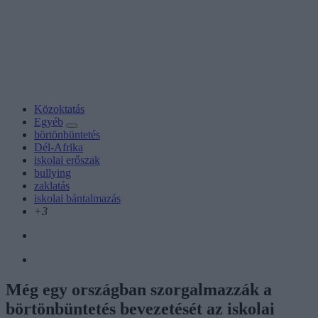
Közoktatás
Egyéb
börtönbüntetés
Dél-Afrika
iskolai erőszak
bullying
zaklatás
iskolai bántalmazás
+3
Még egy országban szorgalmazzák a
börtönbüntetés bevezetését az iskolai