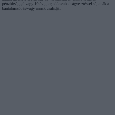
pénzbírsággal vagy 10 évig terjedő szabadságvesztéssel sújtanák a
bántalmazót és/vagy annak családját.