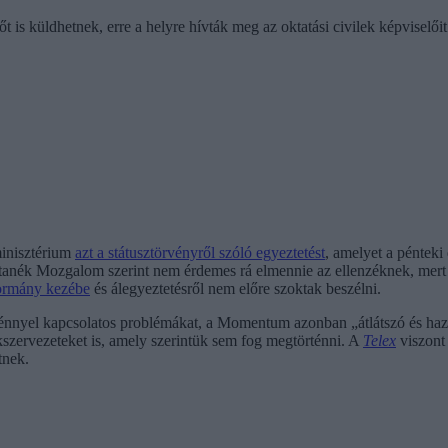
t is küldhetnek, erre a helyre hívták meg az oktatási civilek képviselő
minisztérium
azt a státusztörvényről szóló egyeztetést
, amelyet a pénteki
nítanék Mozgalom szerint nem érdemes rá elmennie az ellenzéknek, mer
ormány kezébe
és álegyeztetésről nem előre szoktak beszélni.
vénnyel kapcsolatos problémákat, a Momentum azonban „átlátszó és ha
kszervezeteket is, amely szerintük sem fog megtörténni. A
Telex
viszont 
tnek.