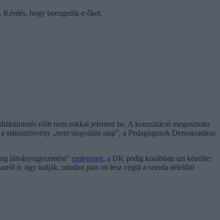
it. Kérdés, hogy beengedik-e őket.
 diáktüntetés előtt nem sokkal jelentett be. A konzultáció megosztotta
t a státusztörvény „nem tárgyalási alap”, a Pedagógusok Demokratikus
zug látványegyeztetést”
emlegetett
, a DK pedig korábban azt közölte:
arról ír, úgy tudják, minden párt ott lesz végül a szerda délelőtti