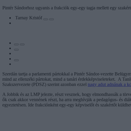
Pintér Sándorhoz ugyanis a frakciók egy-egy tagja mellett egy szakértő
Tarnay Kristóf
Szerdán tartja a parlamenti pártokkal a Pintér Sándor-vezette Belügy
mind az ellenzéki pártokat, mind a tanári érdekképviseleteket. A Ta
Szakszervezete (PDSZ) szerint azonban ezzel
nagy adut adnának a k
A Jobbik és az LMP jelezte, részt vesznek, hogy elmondhassák a tör
ők csak akkor vennének részt, ha arra meghívják a pedagógus- és diá
egyeztetésen. Ide frakciónként egy-egy képviselőt és szakértőt küldhe