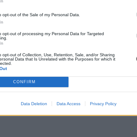
In
o opt-out of the Sale of my Personal Data.
In
to opt-out of processing my Personal Data for Targeted
ing.
In
 szakszervezetekkel való egyeztetések jól haladnak, a kormány
34 kérdés
területeken ugyan engedett a kormányzat, de a pedagógusok tervezett új
o opt-out of Collection, Use, Retention, Sale, and/or Sharing
ersonal Data that Is Unrelated with the Purposes for which it
lected.
Out
CONFIRM
Data Deletion
Data Access
Privacy Policy