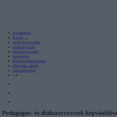
Közoktatás
Egyéb
civil szervezetek
szakszervezet
diákszervezetek
egyeztetés
Belügyminisztérium
ellenzéki pártok
státusztörvény
+4
Pedagógus- és diákszervezetek képviselőive