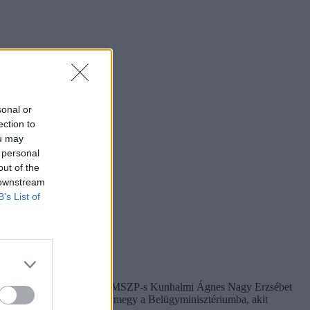
sonal or
ection to
ou may
 personal
out of the
 downstream
B’s List of
Tanítanék-társalapítót, az MSZP-s Kunhalmi Ágnes Nagy Erzsébet
ázs vagy Brenner Koloman megy a Belügyminisztériumba, akit