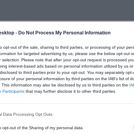
esktop -
Do Not Process My Personal Information
to opt-out of the sale, sharing to third parties, or processing of your per
formation for targeted advertising by us, please use the below opt-out s
r selection. Please note that after your opt-out request is processed y
eing interest-based ads based on personal information utilized by us or
disclosed to third parties prior to your opt-out. You may separately opt-
losure of your personal information by third parties on the IAB’s list of
. This information may also be disclosed by us to third parties on the
IA
Participants
that may further disclose it to other third parties.
l Data Processing Opt Outs
nát hívta meg szakértőnek, a párbeszédes Szabó Tímea Piltz Olivér 
o opt-out of the Sharing of my personal data.
i Platform nem nevesített egyik tagját. A Jobbiktól vagy Ander Bal