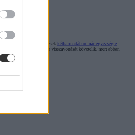
ben változtatott
és a kérdések
kétharmadában már egyezségre
 jogállásának továbbra is a visszavonását követelik, mert abban