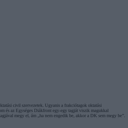
ktatási civil szervezetek. Ugyanis a frakciótagok oktatási
 és az Egységes Diákfront egy-egy tagját viszik magukkal
i tagjával megy el, ám „ha nem engedik be, akkor a DK sem megy be”.