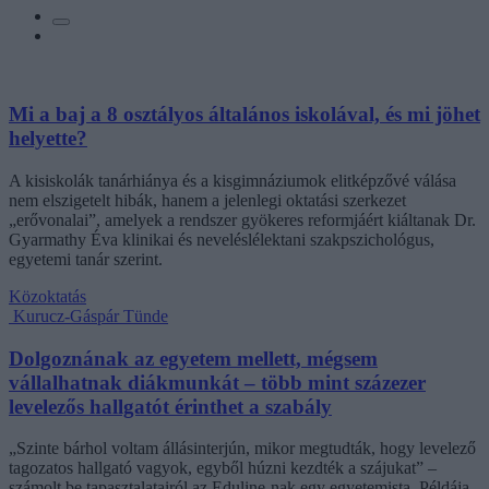
Mi a baj a 8 osztályos általános iskolával, és mi jöhet
helyette?
A kisiskolák tanárhiánya és a kisgimnáziumok elitképzővé válása
nem elszigetelt hibák, hanem a jelenlegi oktatási szerkezet
„erővonalai”, amelyek a rendszer gyökeres reformjáért kiáltanak Dr.
Gyarmathy Éva klinikai és neveléslélektani szakpszichológus,
egyetemi tanár szerint.
Közoktatás
Kurucz-Gáspár Tünde
Dolgoznának az egyetem mellett, mégsem
vállalhatnak diákmunkát – több mint százezer
levelezős hallgatót érinthet a szabály
„Szinte bárhol voltam állásinterjún, mikor megtudták, hogy levelező
tagozatos hallgató vagyok, egyből húzni kezdték a szájukat” –
számolt be tapasztalatairól az Eduline-nak egy egyetemista. Példája