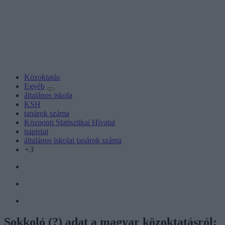
Közoktatás
Egyéb
általános iskola
KSH
tanárok száma
Központi Statisztikai Hivatal
napistat
általános iskolai tanárok száma
+3
Sokkoló (?) adat a magyar közoktatásról: