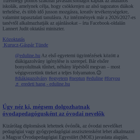
Tizennégy pontos szakmai javaslatcsomagot kaptak az általános
iskolák, amelynek célja, hogy csökkenjen az alsó tagozatos diákok
terhelése, és több idő jusson mozgásra, kreatív tevékenységekre,
valamint tapasztalati tanulásra. Az intézmények már a 2026/2027-es
tanévtől alkalmazhatják az ajánlásokat – írta Facebook-oldalán
Lannert Judit oktatási miniszter.
Közoktatás
Kurucz-Gáspár Tünde
@eduline.hu
Az első egyetemi ügyintézések között a
diákigazolvány igénylése is szerepel. Bár elsőre
bonyolultnak tűnhet, néhány lépésből megvan – most
végigvezetünk titeket a teljes folyamaton.😉
#diákigazolvány
#egyetem
#neptun
#eduline
#foryou
♬ eredeti hang - eduline.hu
Úgy néz ki, mégsem dolgozhatnak
óvodapedagógusként az óvodai nevelők
Kizárólag diplomások lehetnek óvónők, az óvodai nevelőket
pedagógiai vagy gyógypedagógiai asszisztensként lehet alkalmazni
a Magyar Óvodapedagógiai Egyesület (MOE) javaslata alapján,