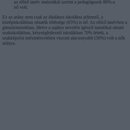
az előző tanév statisztikái szerint a pedagógusok 86%-a
nő volt.
Ez az arány nem csak az általános iskolákra jellemző, a
középiskolákban oktatók többsége (65%) is nő. Az előző tanévben a
gimnáziumokban, illetve a sajátos nevelési igényű tanulókat oktató
szakiskolákban, készségfejlesztő iskolákban 70% feletti, a
szakképzési intézményekben viszont alacsonyabb (50%) volt a nők
aránya.