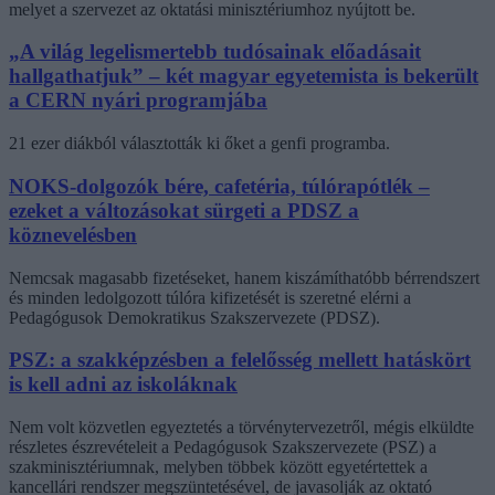
melyet a szervezet az oktatási minisztériumhoz nyújtott be.
„A világ legelismertebb tudósainak előadásait
hallgathatjuk” – két magyar egyetemista is bekerült
a CERN nyári programjába
21 ezer diákból választották ki őket a genfi programba.
NOKS-dolgozók bére, cafetéria, túlórapótlék –
ezeket a változásokat sürgeti a PDSZ a
köznevelésben
Nemcsak magasabb fizetéseket, hanem kiszámíthatóbb bérrendszert
és minden ledolgozott túlóra kifizetését is szeretné elérni a
Pedagógusok Demokratikus Szakszervezete (PDSZ).
PSZ: a szakképzésben a felelősség mellett hatáskört
is kell adni az iskoláknak
Nem volt közvetlen egyeztetés a törvénytervezetről, mégis elküldte
részletes észrevételeit a Pedagógusok Szakszervezete (PSZ) a
szakminisztériumnak, melyben többek között egyetértettek a
kancellári rendszer megszüntetésével, de javasolják az oktató