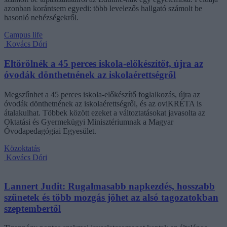
azonban korántsem egyedi: több levelezős hallgató számolt be
hasonló nehézségekről.
Campus life
Kovács Dóri
Eltörölnék a 45 perces iskola-előkészítőt, újra az
óvodák dönthetnének az iskolaérettségről
Megszűnhet a 45 perces iskola-előkészítő foglalkozás, újra az
óvodák dönthetnének az iskolaérettségről, és az oviKRÉTA is
átalakulhat. Többek között ezeket a változtatásokat javasolta az
Oktatási és Gyermekügyi Minisztériumnak a Magyar
Óvodapedagógiai Egyesület.
Közoktatás
Kovács Dóri
Lannert Judit: Rugalmasabb napkezdés, hosszabb
szünetek és több mozgás jöhet az alsó tagozatokban
szeptembertől