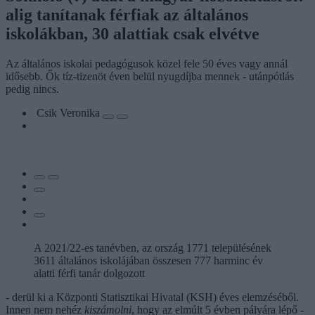
alig tanítanak férfiak az általános
iskolákban, 30 alattiak csak elvétve
Az általános iskolai pedagógusok közel fele 50 éves vagy annál
idősebb. Ők tíz-tizenöt éven belül nyugdíjba mennek - utánpótlás
pedig nincs.
Csik Veronika
A 2021/22-es tanévben, az ország 1771 településének
3611 általános iskolájában összesen 777 harminc év
alatti férfi tanár dolgozott
- derül ki a Központi Statisztikai Hivatal (KSH) éves elemzéséből.
Innen nem nehéz
kiszámolni
, hogy az elmúlt 5 évben pályára lépő -