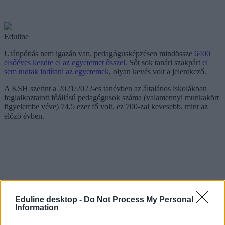
Eduline
Utánpótlás nem igazán van, pedagógusképzésen mindössze
6400
elsőéves kezdte el az egyetemet ősszel
. Sőt sok tanári szakpárt
el
sem tudtak indítani az egyetemek
, olyan kevés volt a jelentkező.
A KSH szerint a 2021/2022-es tanévben az általános iskolákban
foglalkoztatott főállású pedagógusok száma (valamennyi munkakört
figyelembe véve) 74,5 ezer fő volt, ez 700-zal kevesebb, mint az
előző évben.
Eduline desktop -
Do Not Process My Personal
Information