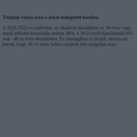
Térjünk vissza arra a sokat emlegetett korfára
A 2021/2022-es tanévben, az általános iskolákban az 50 éves vagy
annál idősebb korosztály aránya 48%, a 30 évesnél fiatalabbaké 6%
volt - áll az éves elemzésben. Ez önmagában is ijesztő, hiszen azt
jelenti, hogy 10-15 éven belül a tanárok fele nyugdíjas lesz.