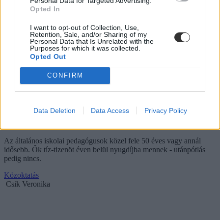
Personal Data for Targeted Advertising.
Opted In
I want to opt-out of Collection, Use,
Retention, Sale, and/or Sharing of my
Personal Data that Is Unrelated with the
Purposes for which it was collected.
Opted Out
CONFIRM
Sokkoló (?) adat a magyar közoktatásról: alig
tanítanak férfiak az általános iskolákban, 30
Data Deletion
Data Access
Privacy Policy
alattiak csak elvétve
Az általános iskolai pedagógusok közel fele 50 éves vagy annál
idősebb. Ők tíz-tizenöt éven belül nyugdíjba mennek - utánpótlás
pedig nincs.
Közoktatás
Csik Veronika