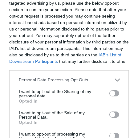
targeted advertising by us, please use the below opt-out
section to confirm your selection. Please note that after your
opt-out request is processed you may continue seeing
interest-based ads based on personal information utilized by
Egyetlen kép a magyar közoktatásról: ennyien
us or personal information disclosed to third parties prior to
dolgoztak pedagógusként az előző tanévben
your opt-out. You may separately opt-out of the further
disclosure of your personal information by third parties on the
Újabb statisztika arról, hány pedagógus dolgozik a magyar
IAB’s list of downstream participants. This information may
közoktatásban az óvodáktól, az általános iskolákon át a
gimnáziumokig.
also be disclosed by us to third parties on the
IAB’s List of
Downstream Participants
that may further disclose it to other
Közoktatás
third parties.
Eduline/MTI
Personal Data Processing Opt Outs
I want to opt-out of the Sharing of my
personal data.
Opted In
I want to opt-out of the Sale of my
Personal Data.
Opted In
I want to opt-out of processing my