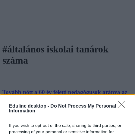
#általános iskolai tanárok
száma
Tovább nőtt a 60 év feletti pedagógusok aránya az
általános iskolákban
Eduline desktop -
Do Not Process My Personal
Míg a 60 év feletti általános iskolai tanárok aránya egy év alatt ezer
Information
fővel, a 30 év alattiaké mindössze 165 fővel emelkedett.
If you wish to opt-out of the sale, sharing to third parties, or
Közoktatás
Székács Linda
processing of your personal or sensitive information for