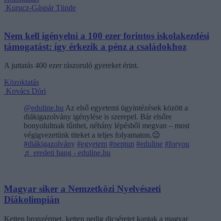
Kurucz-Gáspár Tünde
Nem kell igényelni a 100 ezer forintos iskolakezdési
támogatást: így érkezik a pénz a családokhoz
A juttatás 400 ezer rászoruló gyereket érint.
Közoktatás
Kovács Dóri
@eduline.hu
Az első egyetemi ügyintézések között a
diákigazolvány igénylése is szerepel. Bár elsőre
bonyolultnak tűnhet, néhány lépésből megvan – most
végigvezetünk titeket a teljes folyamaton.😉
#diákigazolvány
#egyetem
#neptun
#eduline
#foryou
♬ eredeti hang - eduline.hu
Magyar siker a Nemzetközi Nyelvészeti
Diákolimpián
Ketten bronzérmet, ketten pedig dicséretet kaptak a magyar