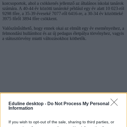
korcsoportok, ahol a csökkenés jellemző az általános iskolai tanárok
számára. A 40-44 év közötti tanároké például egy év alatt 10 023-ról
9298 főre, a 35-39 éveseké 7077-ről 6416-re, a 30-34 év közöttieké
3975 főről 3894 főre csökkent.
Valószínűsíthető, hogy ennek okai az elmúlt egy év eseményeihez, a
felmondási hullámhoz és az új pedagus életpálya törvényhez, vagyis
a státusztörvény miatti változásokhoz köthetők.
Eduline desktop -
Do Not Process My Personal
Information
If you wish to opt-out of the sale, sharing to third parties, or