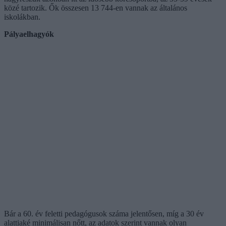
közé tartozik. Ők összesen 13 744-en vannak az általános
iskolákban.
Pályaelhagyók
Bár a 60. év feletti pedagógusok száma jelentősen, míg a 30 év
alattiaké minimálisan nőtt, az adatok szerint vannak olyan