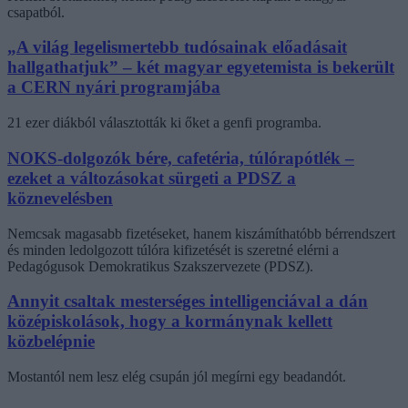
csapatból.
„A világ legelismertebb tudósainak előadásait
hallgathatjuk” – két magyar egyetemista is bekerült
a CERN nyári programjába
21 ezer diákból választották ki őket a genfi programba.
NOKS-dolgozók bére, cafetéria, túlórapótlék –
ezeket a változásokat sürgeti a PDSZ a
köznevelésben
Nemcsak magasabb fizetéseket, hanem kiszámíthatóbb bérrendszert
és minden ledolgozott túlóra kifizetését is szeretné elérni a
Pedagógusok Demokratikus Szakszervezete (PDSZ).
Annyit csaltak mesterséges intelligenciával a dán
középiskolások, hogy a kormánynak kellett
közbelépnie
Mostantól nem lesz elég csupán jól megírni egy beadandót.