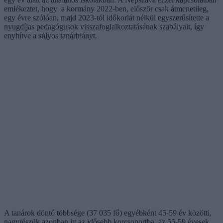
emlékeztet, hogy a kormány 2022-ben, először csak átmenetileg,
egy évre szólóan, majd 2023-tól időkorlát nélkül egyszerűsítette a
nyugdíjas pedagógusok visszafoglalkoztatásának szabályait, így
enyhítve a súlyos tanárhiányt.
A tanárok döntő többsége (37 035 fő) egyébként 45-59 év közötti,
nagyrészük azonban itt az idősebb korcsoportba, az 55-59 évesek