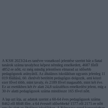
A KSH 2023/24-es tanévre vonatkozó jelentése szerint bár a fiatal
tanárok száma tavalyhoz képest némileg emelkedett, 4687 főről
4852-re nőtt, ez még mindig jelentősen elmarad az idősebb
pedagógusok arányától. Az általános iskolákban ugyanis jelenleg 11
019 főállású, 60. életévét betöltött pedagógus dolgozik, ami közel
ezer fővel több, mint tavaly, és 2189 fővel magasabb, mint két éve.
Ez az esetükben két év alatt 24,8 százalékos emelkedést jelent, míg a
30 év alatti pedagógusok száma mindössze 165 fővel nőtt.
A lap azt írja, az adatok szerint a 60-64 éves pedagógusok száma
8462-ről 8848 főre, a 64 évesnél idősebbeké 1577-ről 2171-re nőtt
egy év alatt az általános iskolákban. A Népszava ezzel kapcsolatban