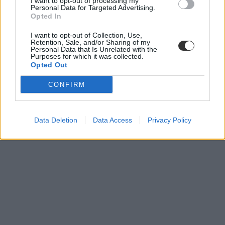
I want to opt-out of processing my
Personal Data for Targeted Advertising.
Opted In
I want to opt-out of Collection, Use,
Retention, Sale, and/or Sharing of my
KSH
Personal Data that Is Unrelated with the
fiatal tanárok
Purposes for which it was collected.
általános iskolai tanárok száma
Opted Out
fiatal pedagógus
ksh statisztika
CONFIRM
Data Deletion
Data Access
Privacy Policy