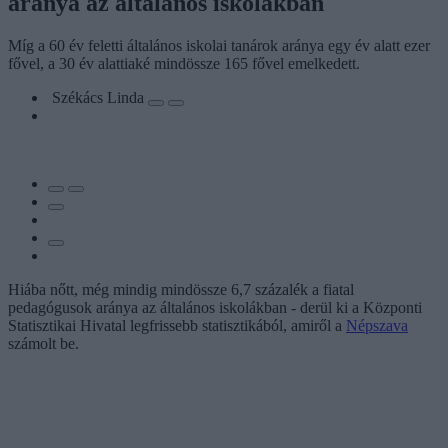
aránya az általános iskolákban
Míg a 60 év feletti általános iskolai tanárok aránya egy év alatt ezer
fővel, a 30 év alattiaké mindössze 165 fővel emelkedett.
Székács Linda
Hiába nőtt, még mindig mindössze 6,7 százalék a fiatal
pedagógusok aránya az általános iskolákban - derül ki a Központi
Statisztikai Hivatal legfrissebb statisztikából, amiről a
Népszava
számolt be.