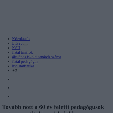
Közoktatás
Egyéb
KSH
fiatal tanárok
általános iskolai tanárok száma
fiatal pedagógus
ksh statisztika
+2
Tovább nőtt a 60 év feletti pedagógusok