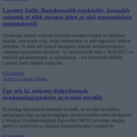
Lannert Judit: Rugalmasabb napkezdés, hosszabb
szünetek és több mozgás jöhet az alsó tagozatokban
szeptembertől
Tizennégy pontos szakmai javaslatcsomagot kaptak az általános
iskolák, amelynek célja, hogy csökkenjen az alsó tagozatos diákok
terhelése, és több idő jusson mozgásra, kreatív tevékenységekre,
valamint tapasztalati tanulásra. Az intézmények már a 2026/2027-es
tanévtől alkalmazhatják az ajánlásokat – írta Facebook-oldalán
Lannert Judit oktatási miniszter.
Közoktatás
Kurucz-Gáspár Tünde
Úgy néz ki, mégsem dolgozhatnak
óvodapedagógusként az óvodai nevelők
Kizárólag diplomások lehetnek óvónők, az óvodai nevelőket
pedagógiai vagy gyógypedagógiai asszisztensként lehet alkalmazni
a Magyar Óvodapedagógiai Egyesület (MOE) javaslata alapján,
melyet a szervezet az oktatási minisztériumhoz nyújtott be.
Közoktatás