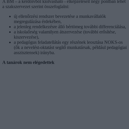
A BM – a kérdőívből kiolvasható - elképzeléseit négy pontban lehet
a szakszervezet szerint összefoglalni:
új ellenőrzési rendszer bevezetése a munkavállalók
megregulázása érdekében,
a jelenleg rendelkezésre álló bértömeg további differenciálása,
a iskolaőrség valamilyen átszervezése (további erősítése,
kiszervezése),
a pedagógus feladatellátás egy részének leosztása NOKS-os
(ők a nevelést-oktatást segítő munkatársak, például pedagógiai
asszisztensek) irányba.
A tanárok nem elégedettek