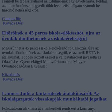
számolt be tapasztalatairól az Eduline-nak egy egyetemista. Példája
azonban korántsem egyedi: több levelezős hallgató számolt be
hasonló nehézségekről.
Campus life
Kovács Dóri
Eltörölnék a 45 perces iskola-előkészítőt, újra az
óvodák dönthetnének az iskolaérettségről
Megszűnhet a 45 perces iskola-előkészítő foglalkozás, újra az
óvodák dönthetnének az iskolaérettségről, és az oviKRÉTA is
átalakulhat. Többek között ezeket a változtatásokat javasolta az
Oktatási és Gyermekügyi Minisztériumnak a Magyar
Óvodapedagógiai Egyesület.
Közoktatás
Kovács Dóri
Lannert Judit a tankerületek átalakításáról: Az
iskolaigazgatók visszakapják munkáltatói jogaikat
Fokozatosan alakítaná át a tankerületi rendszert a kormány,