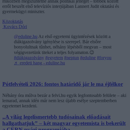
miközben megszüntetné annak politikai jellegét – többek között
erről beszélt első televíziós interjújában Lannert Judit oktatási és
gyermekügyi miniszter.
Közoktatás
Kovács Dóri
@eduline.hu
Az első egyetemi ügyintézések között a
diákigazolvány igénylése is szerepel. Bár elsőre
bonyolultnak tűnhet, néhány lépésből megvan – most
végigvezetünk titeket a teljes folyamaton.😉
#diákigazolvány
#egyetem
#neptun
#eduline
#foryou
♬ eredeti hang - eduline.hu
Pótfelvételi 2026: fontos határidő jár le ma éjfélkor
Néhány óra múlva bezár a felvi.hu egyik legfontosabb felülete – aki
lemarad, annak idén már nem lesz újabb esélye szeptemberben
egyetemet kezdeni.
„A világ legelismertebb tudósainak előadásait
hallgathatjuk” – két magyar egyetemista is bekerült
a CERN nyári programjába