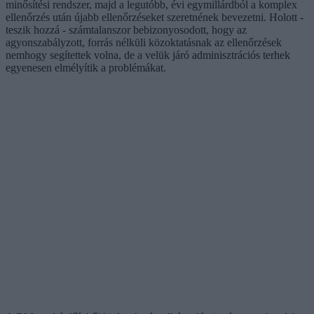
minősítési rendszer, majd a legutóbb, évi egymillárdból a komplex
ellenőrzés után újabb ellenőrzéseket szeretnének bevezetni. Holott -
teszik hozzá - számtalanszor bebizonyosodott, hogy az
agyonszabályzott, forrás nélküli közoktatásnak az ellenőrzések
nemhogy segítettek volna, de a velük járó adminisztrációs terhek
egyenesen elmélyítik a problémákat.