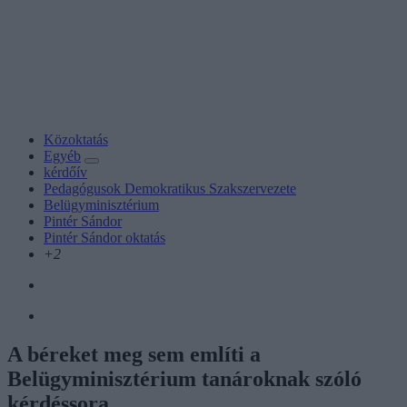
Közoktatás
Egyéb
kérdőív
Pedagógusok Demokratikus Szakszervezete
Belügyminisztérium
Pintér Sándor
Pintér Sándor oktatás
+2
A béreket meg sem említi a
Belügyminisztérium tanároknak szóló
kérdéssora