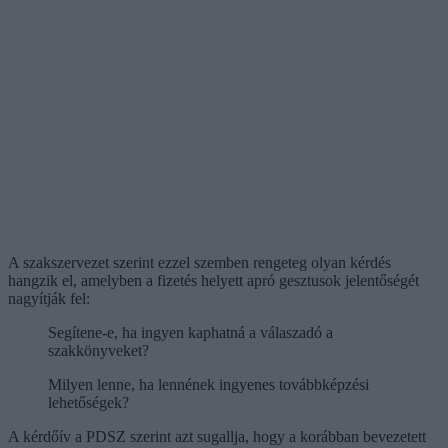
A szakszervezet szerint ezzel szemben rengeteg olyan kérdés
hangzik el, amelyben a fizetés helyett apró gesztusok jelentőségét
nagyítják fel:
Segítene-e, ha ingyen kaphatná a válaszadó a
szakkönyveket?
Milyen lenne, ha lennének ingyenes továbbképzési
lehetőségek?
A kérdőív a PDSZ szerint azt sugallja, hogy a korábban bevezetett