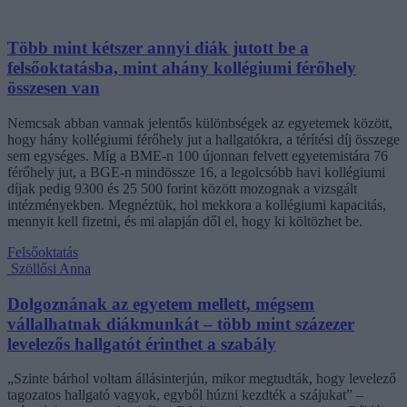
Több mint kétszer annyi diák jutott be a
felsőoktatásba, mint ahány kollégiumi férőhely
összesen van
Nemcsak abban vannak jelentős különbségek az egyetemek között,
hogy hány kollégiumi férőhely jut a hallgatókra, a térítési díj összege
sem egységes. Míg a BME-n 100 újonnan felvett egyetemistára 76
férőhely jut, a BGE-n mindössze 16, a legolcsóbb havi kollégiumi
díjak pedig 9300 és 25 500 forint között mozognak a vizsgált
intézményekben. Megnéztük, hol mekkora a kollégiumi kapacitás,
mennyit kell fizetni, és mi alapján dől el, hogy ki költözhet be.
Felsőoktatás
Szöllősi Anna
Dolgoznának az egyetem mellett, mégsem
vállalhatnak diákmunkát – több mint százezer
levelezős hallgatót érinthet a szabály
„Szinte bárhol voltam állásinterjún, mikor megtudták, hogy levelező
tagozatos hallgató vagyok, egyből húzni kezdték a szájukat” –