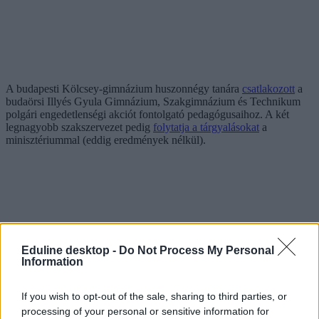
A budapesti Kölcsey-gimnázium huszonnégy tanára
csatlakozott
a
budaörsi Illyés Gyula Gimnázium, Szakgimnázium és Technikum
polgári engedetlenségi akciót fontolgató pedagógusaihoz. A két
legnagyobb szakszervezet pedig
folytatja a tárgyalásokat
a
minisztériummal (eddig eredmények nélkül).
Eduline desktop -
Do Not Process My Personal
Information
If you wish to opt-out of the sale, sharing to third parties, or
processing of your personal or sensitive information for