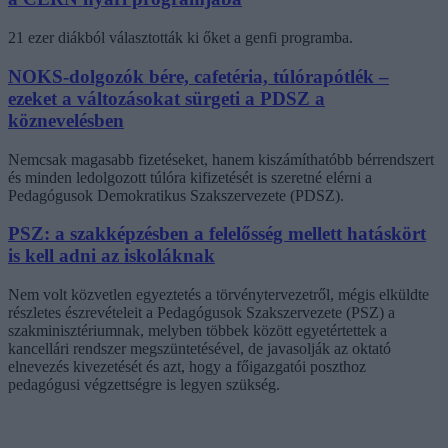
21 ezer diákból választották ki őket a genfi programba.
NOKS-dolgozók bére, cafetéria, túlórapótlék –
ezeket a változásokat sürgeti a PDSZ a
köznevelésben
Nemcsak magasabb fizetéseket, hanem kiszámíthatóbb bérrendszert
és minden ledolgozott túlóra kifizetését is szeretné elérni a
Pedagógusok Demokratikus Szakszervezete (PDSZ).
PSZ: a szakképzésben a felelősség mellett hatáskört
is kell adni az iskoláknak
Nem volt közvetlen egyeztetés a törvénytervezetről, mégis elküldte
részletes észrevételeit a Pedagógusok Szakszervezete (PSZ) a
szakminisztériumnak, melyben többek között egyetértettek a
kancellári rendszer megszüntetésével, de javasolják az oktató
elnevezés kivezetését és azt, hogy a főigazgatói poszthoz
pedagógusi végzettségre is legyen szükség.