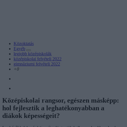
Közoktatás
Egyéb
legjobb középiskolák
középiskolai felvételi 2022
gimnáziumi felvételi 2022
+0
Középiskolai rangsor, egészen másképp:
hol fejlesztik a leghatékonyabban a
diákok képességeit?