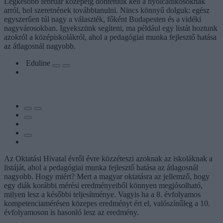
Legkésőbb február közepéig dönteniük kell a nyolcadikosoknak
arról, hol szeretnének továbbtanulni. Nincs könnyű dolguk: egész
egyszerűen túl nagy a választék, főként Budapesten és a vidéki
nagyvárosokban. Igyekszünk segíteni, ma például egy listát hoztunk
azokról a középiskolákról, ahol a pedagógiai munka fejlesztő hatása
az átlagosnál nagyobb.
Eduline
Az Oktatási Hivatal évről évre közzéteszi azoknak az iskoláknak a
listáját, ahol a pedagógiai munka fejlesztő hatása az átlagosnál
nagyobb. Hogy miért? Mert a magyar oktatásra az jellemző, hogy
egy diák korábbi mérési eredményeiből könnyen megjósolható,
milyen lesz a későbbi teljesítménye. Vagyis ha a 8. évfolyamos
kompetenciamérésen közepes eredményt ért el, valószínűleg a 10.
évfolyamoson is hasonló lesz az eredmény.