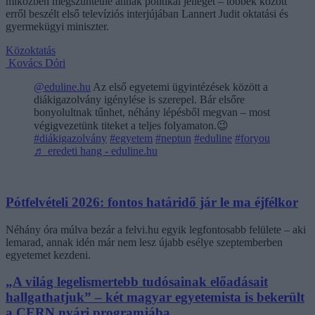
miközben megszüntetné annak politikai jellegét – többek között
erről beszélt első televíziós interjújában Lannert Judit oktatási és
gyermekügyi miniszter.
Közoktatás
Kovács Dóri
@eduline.hu
Az első egyetemi ügyintézések között a
diákigazolvány igénylése is szerepel. Bár elsőre
bonyolultnak tűnhet, néhány lépésből megvan – most
végigvezetünk titeket a teljes folyamaton.😉
#diákigazolvány
#egyetem
#neptun
#eduline
#foryou
♬ eredeti hang - eduline.hu
Pótfelvételi 2026: fontos határidő jár le ma éjfélkor
Néhány óra múlva bezár a felvi.hu egyik legfontosabb felülete – aki
lemarad, annak idén már nem lesz újabb esélye szeptemberben
egyetemet kezdeni.
„A világ legelismertebb tudósainak előadásait
hallgathatjuk” – két magyar egyetemista is bekerült
a CERN nyári programjába