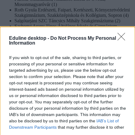
Mosonmagyaróvár (1)
Roth Gyula Erdészeti, Faipari, Kertészeti, Környezetvédelmi
Szakgimnázium, Szakközépiskola és Kollégium, Sopron (4)
Salgótarjáni SZC Táncsics Mihály Szakgimnáziuma (2)
Sashegyi Arany János Általános Iskola és Gimnázium,
Budapest (2)
Sashegyi Sándor Általános Iskola, Gimnázium és Rendészeti
Eduline desktop -
Do Not Process My Personal
Szakközépiskola, Pomáz (1)
Information
Siófoki SZC Bacsák György Szakgimnáziuma és
Szakközépiskolája, Fonyód (2)
If you wish to opt-out of the sale, sharing to third parties, or
Siófoki SZC Baross Gábor Szakgimnáziuma és
processing of your personal or sensitive information for
Szakközépiskolája (3)
Soproni SZC Fáy András Két Tanítási Nyelvű Gazdasági
targeted advertising by us, please use the below opt-out
Szakgimnáziuma (1)
section to confirm your selection. Please note that after your
Szeged és Térsége Eötvös József Gimnázium, Általános
opt-out request is processed you may continue seeing
Iskola, Szeged (2)
interest-based ads based on personal information utilized by
Szekszárdi I. Béla Gimnázium, Kollégium és Általános Iskola
us or personal information disclosed to third parties prior to
(4)
your opt-out. You may separately opt-out of the further
Szent Benedek Általános Iskola, Középiskola, Alapfokú
Művészeti Iskola és Kollégium Budaörsi Tagintézménye (1)
disclosure of your personal information by third parties on the
Szent Miklós Görögkatolikus Óvoda, Általános Iskola és
IAB’s list of downstream participants. This information may
Gimnázium, Nyíregyháza (1)
also be disclosed by us to third parties on the
IAB’s List of
Szent Mór Katolikus Általános Iskola, Alapfokú Művészeti
Downstream Participants
that may further disclose it to other
Iskola és Gimnázium, Pécs (1)
third parties.
Szentendrei Móricz Zsigmond Gimnázium (3)