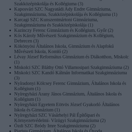
Szakközépiskolája és Kollégiuma (3)
Kaposvári SZC Nagyatádi Ady Endre Gimnáziuma,
Szakgimnáziuma, Szakközépiskolája és Kollégiuma (1)
Karcagi SZC Kunszentmártoni Gimnáziuma,
Szakgimnáziuma és Szakközépiskolája (1)
Kazinczy Ferenc Gimnázium és Kollégium, Győr (2)
Kós Károly Művészeti Szakgimnázium és Kollégium,
Debrecen (3)
Kökönyösi Általános Iskola, Gimnázium és Alapfokú
Művészeti Iskola, Komló (2)
Lévay József Református Gimnázium és Diákotthon, Miskolc
(1)
Miskolci SZC Bláthy Ottó Villamosipari Szakgimnáziuma (2)
Miskolci SZC Kandó Kálmán Informatikai Szakgimnáziuma
(3)
Nyíradonyi Kölcsey Ferenc Gimnázium, Általános Iskola és
Kollégium (1)
Nyíregyházi Arany János Gimnázium, Általános Iskola és
Kollégium (1)
Nyíregyházi Egyetem Eötvös József Gyakorló Általános
Iskola és Gimnázium (1)
Nyíregyházi SZC Vásárhelyi Pál Építőipari és
Környezetvédelmi- Vízügyi Szakgimnáziuma (2)
Ózdi SZC Bródy Imre Szakgimnáziuma (2)
Piarista Gimnázium, Általános Iskola és Óvoda,