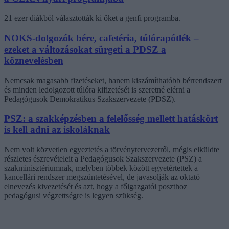
21 ezer diákból választották ki őket a genfi programba.
NOKS-dolgozók bére, cafetéria, túlórapótlék –
ezeket a változásokat sürgeti a PDSZ a
köznevelésben
Nemcsak magasabb fizetéseket, hanem kiszámíthatóbb bérrendszert
és minden ledolgozott túlóra kifizetését is szeretné elérni a
Pedagógusok Demokratikus Szakszervezete (PDSZ).
PSZ: a szakképzésben a felelősség mellett hatáskört
is kell adni az iskoláknak
Nem volt közvetlen egyeztetés a törvénytervezetről, mégis elküldte
részletes észrevételeit a Pedagógusok Szakszervezete (PSZ) a
szakminisztériumnak, melyben többek között egyetértettek a
kancellári rendszer megszüntetésével, de javasolják az oktató
elnevezés kivezetését és azt, hogy a főigazgatói poszthoz
pedagógusi végzettségre is legyen szükség.