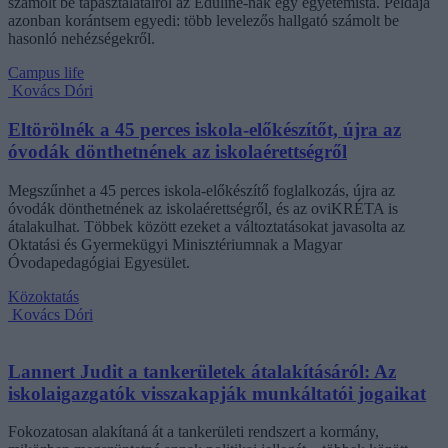
számolt be tapasztalatairól az Eduline-nak egy egyetemista. Példája
azonban korántsem egyedi: több levelezős hallgató számolt be
hasonló nehézségekről.
Campus life
Kovács Dóri
Eltörölnék a 45 perces iskola-előkészítőt, újra az
óvodák dönthetnének az iskolaérettségről
Megszűnhet a 45 perces iskola-előkészítő foglalkozás, újra az
óvodák dönthetnének az iskolaérettségről, és az oviKRÉTA is
átalakulhat. Többek között ezeket a változtatásokat javasolta az
Oktatási és Gyermekügyi Minisztériumnak a Magyar
Óvodapedagógiai Egyesület.
Közoktatás
Kovács Dóri
Lannert Judit a tankerületek átalakításáról: Az
iskolaigazgatók visszakapják munkáltatói jogaikat
Fokozatosan alakítaná át a tankerületi rendszert a kormány,