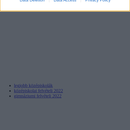
legjobb középiskolák
középiskolai felvételi 2022
gimnáziumi felvételi 2022