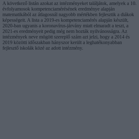
A következő listán azokat az intézményeket találjátok, amelyek a 10.
évfolyamosok kompetenciamérésének eredménye alapján
matematikából az átlagosnál nagyobb mértékben fejlesztik a diákok
képességeit. A lista a 2019-es kompetenciamérés alapján készült,
2020-ban ugyanis a koronavírus-járvány miatt elmaradt a teszt, a
2021-es eredményeit pedig még nem hozták nyilvánosságra. Az
intézmények neve mögött szereplő szám azt jelzi, hogy a 2014 és
2019 közötti időszakban hányszor került a leghatékonyabban
fejlesztő iskolák közé az adott intézmény.