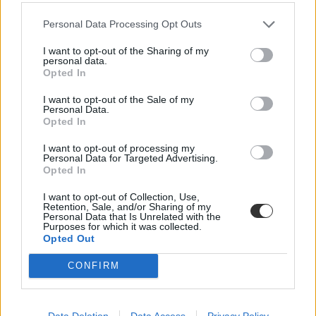
Szolnoki SZC Rózsa Imre Középiskolája és Kollégiuma,
Újszász (1)
Personal Data Processing Opt Outs
Testnevelési Egyetem Gyakorló Sportiskolai Általános Iskola
és Gimnázium, Budapest (1)
I want to opt-out of the Sharing of my
personal data.
Tiszavasvári Váci Mihály Gimnázium (2)
Opted In
Türr István Gimnázium és Kollégium, Pápa (1)
Újpesti Károlyi István Általános Iskola és Gimnázium (1)
I want to opt-out of the Sale of my
Vak Bottyán Általános Iskola és Gimnázium, Simontornya (1)
Personal Data.
Várday Kata Református Általános Iskola, Gimnázium és
Opted In
Kollégium, Kisvárda (2)
Varga Katalin Gimnázium, Szolnok (1)
I want to opt-out of processing my
Personal Data for Targeted Advertising.
Opted In
I want to opt-out of Collection, Use,
Retention, Sale, and/or Sharing of my
Personal Data that Is Unrelated with the
Purposes for which it was collected.
Opted Out
CONFIRM
Data Deletion
Data Access
Privacy Policy