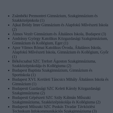
Zsámbéki Premontrei Gimnázium, Szakgimnázium és
Szakközépiskola (1)
Ajkai Bródy Imre Gimnázium és Alapfokú Művészeti Iskola
(2)
Álmos Vezér Gimnázium és Általános Iskola, Budapest (3)
Andrássy György Katolikus Közgazdasági Szakgimnázium,
Gimnázium és Kollégium, Eger (1)
Apor Vilmos Római Katolikus Óvoda, Általános Iskola,
Alapfokú Művészeti Iskola, Gimnázium és Kollégium, Győr
(1)
Békéscsabai SZC Trefort Ágoston Szakgimnáziuma,
Szakközépiskolája és Kollégiuma (2)
Budapest Baptista Szakgimnázium, Gimnázium és
Sportiskola (1)
Budapest XVI. Kerületi Táncsics Mihály Általános Iskola és
Gimnázium (1)
Budapesti Gazdasági SZC Keleti Károly Közgazdasági
Szakgimnáziuma (2)
Budapesti Gépészeti SZC Szily Kálmán Műszaki
Szakgimnáziuma, Szakközépiskolája és Kollégiuma (2)
Budapesti Műszaki SZC Puskás Tivadar Távközlési
Technikum Infokommunikációs Szakgimnáziuma (3)