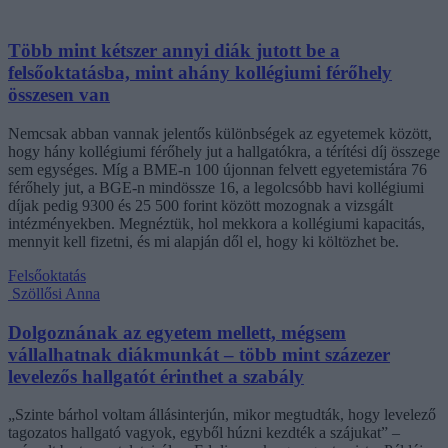
Több mint kétszer annyi diák jutott be a
felsőoktatásba, mint ahány kollégiumi férőhely
összesen van
Nemcsak abban vannak jelentős különbségek az egyetemek között,
hogy hány kollégiumi férőhely jut a hallgatókra, a térítési díj összege
sem egységes. Míg a BME-n 100 újonnan felvett egyetemistára 76
férőhely jut, a BGE-n mindössze 16, a legolcsóbb havi kollégiumi
díjak pedig 9300 és 25 500 forint között mozognak a vizsgált
intézményekben. Megnéztük, hol mekkora a kollégiumi kapacitás,
mennyit kell fizetni, és mi alapján dől el, hogy ki költözhet be.
Felsőoktatás
Szöllősi Anna
Dolgoznának az egyetem mellett, mégsem
vállalhatnak diákmunkát – több mint százezer
levelezős hallgatót érinthet a szabály
„Szinte bárhol voltam állásinterjún, mikor megtudták, hogy levelező
tagozatos hallgató vagyok, egyből húzni kezdték a szájukat” –