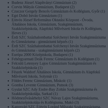
Budenz József Alapítványi Gimnázium (2)
Corvin Mátyás Gimnázium, Budapest (2)
Czuczor Gergely Bencés Gimnázium és Kollégium, Győr (1)
Egri Dobó István Gimnázium (1)
Eötvös József Református Oktatási Központ - Óvoda,
Általános Iskola, Gimnázium, Szakgimnázium,
Szakközépiskola, Alapfokú Művészeti Iskola és Kollégium,
Heves (1)
Érdi SZC Százhalombattai Széchenyi István Szakgimnáziuma
és Gimnáziuma - gimnáziumi képzés (1)
Érdi SZC Százhalombattai Széchenyi István Szakgimnáziuma
és Gimnáziuma - szakgimnáziumi képzés (2)
Európa 2000 Középiskola, Budapest (1)
Fehérgyarmati Deák Ferenc Gimnázium és Kollégium (1)
Felcsúti Letenyey Lajos Gimnázium Szakgimnázium és
Szakközépiskola (1)
Fészek Waldorf Általános Iskola, Gimnázium és Alapfokú
Művészeti Iskola, Solymár (1)
Földes Ferenc Gimnázium, Miskolc (1)
Gomba Levente Gimnázium, Putnok (3)
Gyulai SZC Ady Endre-Bay Zoltán Szakgimnáziuma és
Szakközépiskolája, Sarkad (1)
Hódmezővásárhelyi SZC Návay Lajos Szakgimnáziuma,
Szakközépiskolája és Kollégiuma, Makó (3)
Kaposvári SZC Eötvös Loránd Műszaki Szakgimnáziuma,