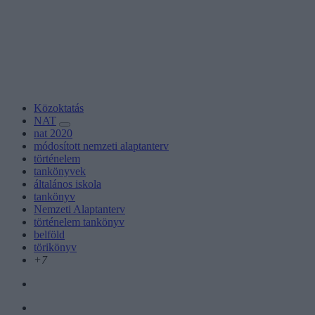
Közoktatás
NAT
nat 2020
módosított nemzeti alaptanterv
történelem
tankönyvek
általános iskola
tankönyv
Nemzeti Alaptanterv
történelem tankönyv
belföld
törikönyv
+7