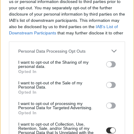
us or personal information disclosed to third parties prior to
your opt-out. You may separately opt-out of the further
disclosure of your personal information by third parties on the
IAB’s list of downstream participants. This information may
also be disclosed by us to third parties on the
IAB’s List of
Downstream Participants
that may further disclose it to other
third parties.
nat 2020
módosított nemzeti alaptanterv
történelem
Personal Data Processing Opt Outs
tankönyvek
általános iskola
I want to opt-out of the Sharing of my
personal data.
tankönyv
Opted In
Nemzeti Alaptanterv
történelem tankönyv
belföld
I want to opt-out of the Sale of my
Personal Data.
törikönyv
Opted In
I want to opt-out of processing my
Personal Data for Targeted Advertising.
Opted In
I want to opt-out of Collection, Use,
Retention, Sale, and/or Sharing of my
Personal Data that Is Unrelated with the