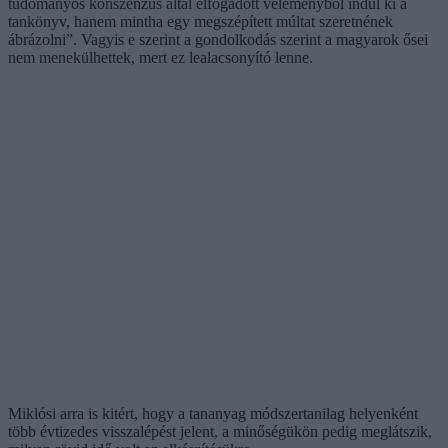
tudományos konszenzus által elfogadott véleményből indul ki a
tankönyv, hanem mintha egy megszépített múltat szeretnének
ábrázolni”. Vagyis e szerint a gondolkodás szerint a magyarok ősei
nem menekülhettek, mert ez lealacsonyító lenne.
Miklósi arra is kitért, hogy a tananyag módszertanilag helyenként
több évtizedes visszalépést jelent, a minőségükön pedig meglátszik,