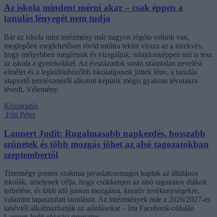
Az iskola mindent mérni akar – csak éppen a
tanulás lényegét nem tudja
Bár az iskola mint intézmény már nagyon régóta velünk van,
meglepően meglehetősen rövid múltra tekint vissza az a törekvés,
hogy mélyebben megértsük és vizsgáljuk: tulajdonképpen mit is tesz
az iskola a gyerekekkel. Az évszázadok során számtalan nevelési
elmélet és a legkülönbözőbb iskolatípusok jöttek létre, a tanulás
alapvető természetéről alkotott képünk mégis gyakran tévutakra
tévedt. Vélemény.
Közoktatás
Fóti Péter
Lannert Judit: Rugalmasabb napkezdés, hosszabb
szünetek és több mozgás jöhet az alsó tagozatokban
szeptembertől
Tizennégy pontos szakmai javaslatcsomagot kaptak az általános
iskolák, amelynek célja, hogy csökkenjen az alsó tagozatos diákok
terhelése, és több idő jusson mozgásra, kreatív tevékenységekre,
valamint tapasztalati tanulásra. Az intézmények már a 2026/2027-es
tanévtől alkalmazhatják az ajánlásokat – írta Facebook-oldalán
Lannert Judit oktatási miniszter.