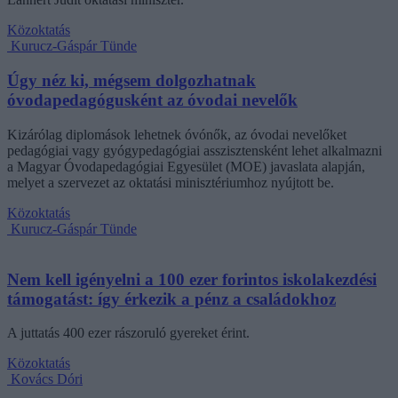
Közoktatás
Kurucz-Gáspár Tünde
Úgy néz ki, mégsem dolgozhatnak
óvodapedagógusként az óvodai nevelők
Kizárólag diplomások lehetnek óvónők, az óvodai nevelőket
pedagógiai vagy gyógypedagógiai asszisztensként lehet alkalmazni
a Magyar Óvodapedagógiai Egyesület (MOE) javaslata alapján,
melyet a szervezet az oktatási minisztériumhoz nyújtott be.
Közoktatás
Kurucz-Gáspár Tünde
Nem kell igényelni a 100 ezer forintos iskolakezdési
támogatást: így érkezik a pénz a családokhoz
A juttatás 400 ezer rászoruló gyereket érint.
Közoktatás
Kovács Dóri