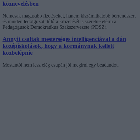
köznevelésben
Nemcsak magasabb fizetéseket, hanem kiszámíthatóbb bérrendszert
és minden ledolgozott túlóra kifizetését is szeretné elérni a
Pedagógusok Demokratikus Szakszervezete (PDSZ).
Annyit csaltak mesterséges intelligenciával a dán
középiskolások, hogy a kormánynak kellett
közbelépnie
Mostantól nem lesz elég csupán jól megírni egy beadandót.