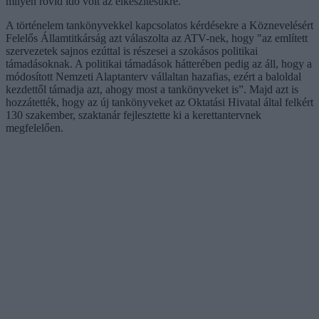
milyen rövid idő volt az elkészítésükre.
A történelem tankönyvekkel kapcsolatos kérdésekre a Köznevelésért
Felelős Államtitkárság azt válaszolta az ATV-nek, hogy "az említett
szervezetek sajnos ezúttal is részesei a szokásos politikai
támadásoknak. A politikai támadások hátterében pedig az áll, hogy a
módosított Nemzeti Alaptanterv vállaltan hazafias, ezért a baloldal
kezdettől támadja azt, ahogy most a tankönyveket is”. Majd azt is
hozzátették, hogy az új tankönyveket az Oktatási Hivatal által felkért
130 szakember, szaktanár fejlesztette ki a kerettantervnek
megfelelően.