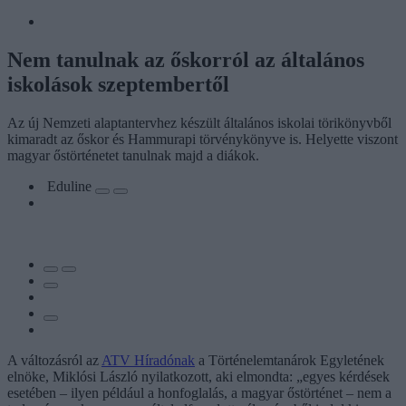
Nem tanulnak az őskorról az általános
iskolások szeptembertől
Az új Nemzeti alaptantervhez készült általános iskolai törikönyvből
kimaradt az őskor és Hammurapi törvénykönyve is. Helyette viszont
magyar őstörténetet tanulnak majd a diákok.
Eduline
A változásról az
ATV Híradónak
a Történelemtanárok Egyletének
elnöke, Miklósi László nyilatkozott, aki elmondta: „egyes kérdések
esetében – ilyen például a honfoglalás, a magyar őstörténet – nem a