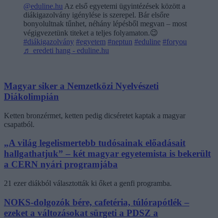
@eduline.hu
Az első egyetemi ügyintézések között a
diákigazolvány igénylése is szerepel. Bár elsőre
bonyolultnak tűnhet, néhány lépésből megvan – most
végigvezetünk titeket a teljes folyamaton.😉
#diákigazolvány
#egyetem
#neptun
#eduline
#foryou
♬ eredeti hang - eduline.hu
Magyar siker a Nemzetközi Nyelvészeti
Diákolimpián
Ketten bronzérmet, ketten pedig dicséretet kaptak a magyar
csapatból.
„A világ legelismertebb tudósainak előadásait
hallgathatjuk” – két magyar egyetemista is bekerült
a CERN nyári programjába
21 ezer diákból választották ki őket a genfi programba.
NOKS-dolgozók bére, cafetéria, túlórapótlék –
ezeket a változásokat sürgeti a PDSZ a