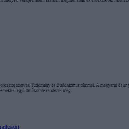
Műhelyek Veszprémben, szerdán megtudhatták az érdeklődők, mérhető-
orozatot szervez Tudomány és Buddhizmus címmel. A magyarul és angol
etemekkel együttműködve rendezik meg.
hallgatói