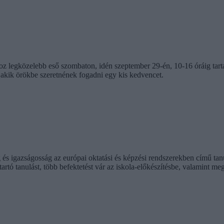
oz legközelebb eső szombaton, idén szeptember 29-én, 10-16 óráig tar
 akik örökbe szeretnének fogadni egy kis kedvencet.
és igazságosság az európai oktatási és képzési rendszerekben című ta
rtó tanulást, több befektetést vár az iskola-előkészítésbe, valamint me