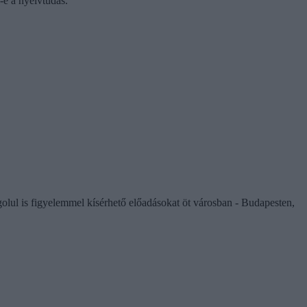
e a nyelvtudás.
ul is figyelemmel kísérhető előadásokat öt városban - Budapesten,