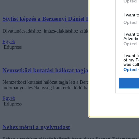
Opted 
I want t
Stylist képzés a Berzsenyi Dániel Főiskolán
Opted 
Divattanácsadáshoz, imázs-alakításhoz szükséges alapismereteket ad a
I want 
Advertis
Egyéb
Opted 
Edupress
I want t
of my P
was col
Opted 
Nemzetközi kutatási hálózat tagja lett az Állattani Ta
Nemzetközi kutatási hálózat tagja lett a Berzsenyi Dániel Főiskola Ál
tudományos tevékenység iránt érdeklődő hallgatók számára is.
Egyéb
Edupress
Nehéz mérni a nyelvtudást