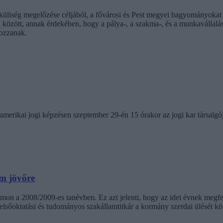
ség megelőzése céljából, a fővárosi és Pest megyei hagyományokat k
5. között, annak érdekében, hogy a pálya-, a szakma-, és a munkavállalás 
ozzanak.
 amerikai jogi képzésen szeptember 29-én 15 órakor az jogi kar társalgó
m jövőre
ámon a 2008/2009-es tanévben. Ez azt jelenti, hogy az idei évnek megf
felsőoktatási és tudományos szakállamtitkár a kormány szerdai ülését 