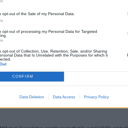
In
o opt-out of the Sale of my Personal Data.
In
 Berzsenyi Dániel Főiskola Felnőttképzési Központ stylist képzése.
to opt-out of processing my Personal Data for Targeted
ing.
In
o opt-out of Collection, Use, Retention, Sale, and/or Sharing
ersonal Data that Is Unrelated with the Purposes for which it
lected.
Out
nszék
lattani Tanszéke. A hálózat, melynek hivatalos nyelve az angol, jó leh
CONFIRM
Data Deletion
Data Access
Privacy Policy