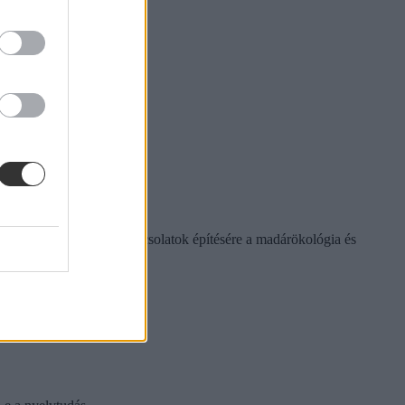
etőséget ad nemzetközi kapcsolatok építésére a madárökológia és