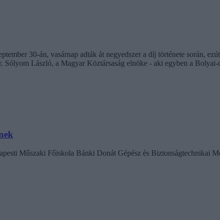
zeptember 30-án, vasárnap adták át negyedszer a díj története során, 
. Sólyom László, a Magyar Köztársaság elnöke - aki egyben a Bolyai-dí
nek
dapesti Műszaki Főiskola Bánki Donát Gépész és Biztonságtechnikai Mé