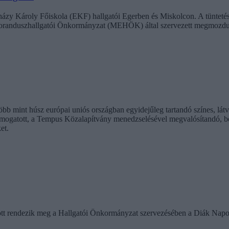
erházy Károly Főiskola (EKF) hallgatói Egerben és Miskolcon. A tüntet
oktoranduszhallgatói Önkormányzat (MEHÖK) által szervezett megmozdu
b mint húsz európai uniós országban egyidejűleg tartandó színes, látv
ámogatott, a Tempus Közalapítvány menedzselésével megvalósítandó, b
et.
ött rendezik meg a Hallgatói Önkormányzat szervezésében a Diák Napo