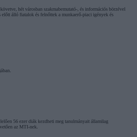
övetve, hét városban szakmabemutató-, és információs börzével
előtt álló fiatalok és felnőttek a munkaerő-piaci igények és
jában.
elelően 56 ezer diák kezdheti meg tanulmányait államilag
követően az MTI-nek.