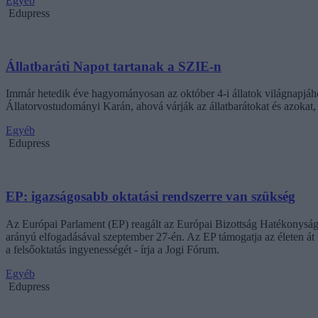
Egyéb
Edupress
Állatbaráti Napot tartanak a SZIE-n
Immár hetedik éve hagyományosan az október 4-i állatok világnapjáh
Állatorvostudományi Karán, ahová várják az állatbarátokat és azokat,
Egyéb
Edupress
EP: igazságosabb oktatási rendszerre van szükség
Az Európai Parlament (EP) reagált az Európai Bizottság Hatékonyság 
arányú elfogadásával szeptember 27-én. Az EP támogatja az életen át ta
a felsőoktatás ingyenességét - írja a Jogi Fórum.
Egyéb
Edupress