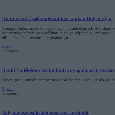
Dr. Lovász László matematikus kapta a Bolyai-díjat
A magyar tudományos élet egyik legrangosabb díját, a Bolyai-díjat s
Matematika Intézete igazgatójának. A Bolyai-díjátadó gálaműsoron Dr
elismeréssel 50 ezer euró pénzjutalom jár.
Egyéb
Edupress
Bánki Emlékérem Szabó Endre nyugalmazott docens
Különleges elismerésben részesült a Kari Tanács ünnepi ülésén a Bu
Egyéb
Edupress
Pályaválasztási Kiállítássorozat kezdődik