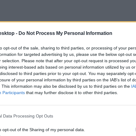
esktop -
Do Not Process My Personal Information
to opt-out of the sale, sharing to third parties, or processing of your per
formation for targeted advertising by us, please use the below opt-out s
ngunk színe, a belsőégésű motorok fejlődéstörténete, az innováció-market
r selection. Please note that after your opt-out request is processed y
i Egyetemen megrendezett Kutatók Éjszakája program keretében szeptemb
eing interest-based ads based on personal information utilized by us or
disclosed to third parties prior to your opt-out. You may separately opt-
losure of your personal information by third parties on the IAB’s list of
. This information may also be disclosed by us to third parties on the
IA
Participants
that may further disclose it to other third parties.
Donát Gépész és Biztonságtechnikai Mérnöki Kara a középiskolásokat 
l Data Processing Opt Outs
o opt-out of the Sharing of my personal data.