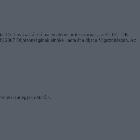
ezúttal Dr. Lovász László matematikus professzornak, az ELTE TTK
j 2007 Díjbizottságának elnöke - adta át a díjat a Vígszínházban. Az
rnöki Kar egyik oktatója.