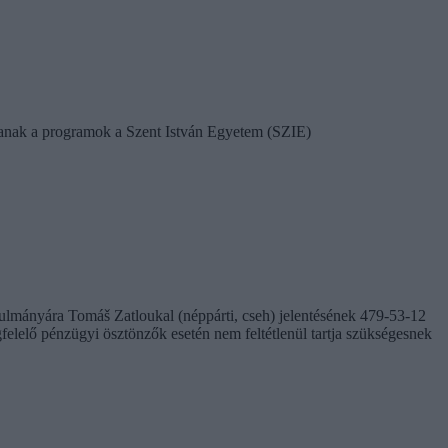
tanak a programok a Szent István Egyetem (SZIE)
nulmányára Tomáš Zatloukal (néppárti, cseh) jelentésének 479-53-12
gfelelő pénzügyi ösztönzők esetén nem feltétlenül tartja szükségesnek