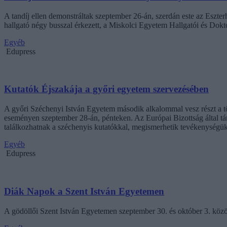
A tandíj ellen demonstráltak szeptember 26-án, szerdán este az Eszt
hallgató négy busszal érkezett, a Miskolci Egyetem Hallgatói és D
Egyéb
Edupress
Kutatók Éjszakája a győri egyetem szervezésében
A győri Széchenyi István Egyetem második alkalommal vesz részt a töb
eseményen szeptember 28-án, pénteken. Az Európai Bizottság által t
találkozhatnak a széchenyis kutatókkal, megismerhetik tevékenységük
Egyéb
Edupress
Diák Napok a Szent István Egyetemen
A gödöllői Szent István Egyetemen szeptember 30. és október 3. köz