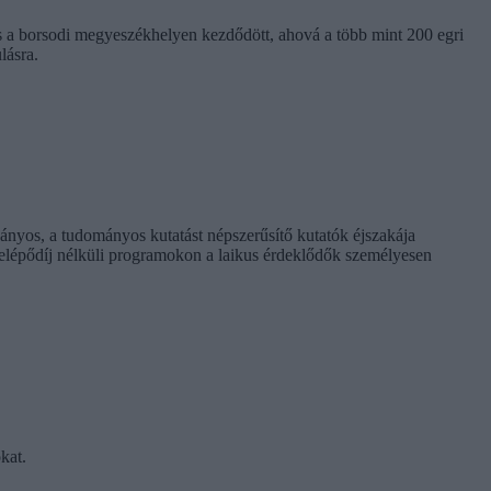
és a borsodi megyeszékhelyen kezdődött, ahová a több mint 200 egri
lásra.
ányos, a tudományos kutatást népszerűsítő kutatók éjszakája
elépődíj nélküli programokon a laikus érdeklődők személyesen
kat.