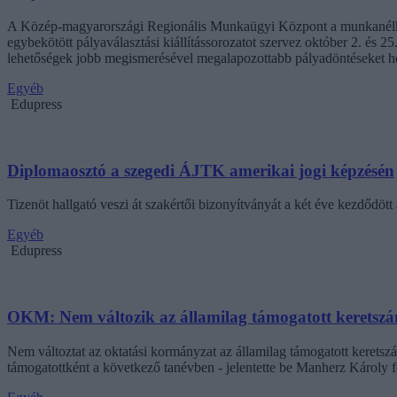
A Közép-magyarországi Regionális Munkaügyi Központ a munkanélküli
egybekötött pályaválasztási kiállítássorozatot szervez október 2. és 2
lehetőségek jobb megismerésével megalapozottabb pályadöntéseket h
Egyéb
Edupress
Diplomaosztó a szegedi ÁJTK amerikai jogi képzésén
Tizenöt hallgató veszi át szakértői bizonyítványát a két éve kezdődött
Egyéb
Edupress
OKM: Nem változik az államilag támogatott keretszá
Nem változtat az oktatási kormányzat az államilag támogatott keretsz
támogatottként a következő tanévben - jelentette be Manherz Károly 