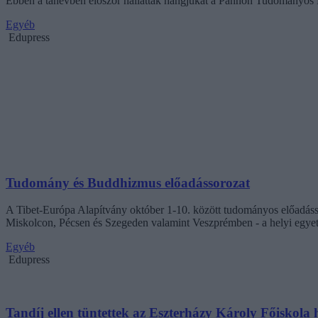
Ebben a tanévben először hallatták hangjukat a Pannon Tudományos 
Egyéb
Edupress
Tudomány és Buddhizmus előadássorozat
A Tibet-Európa Alapítvány október 1-10. között tudományos előadáss
Miskolcon, Pécsen és Szegeden valamint Veszprémben - a helyi egy
Egyéb
Edupress
Tandíj ellen tüntettek az Eszterházy Károly Főiskola 