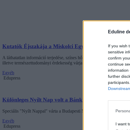
Eduline d
Kutatók Éjszakája a Miskolci Egyetemen
If you wish 
sensitive in
A láthatatlan információ terjedése, színes hőfelvételek készítése, ha
confirm you
illetve természettudományi érdekesség várja a látogatókat a Miskolc
continue se
information 
Egyéb
further disc
Edupress
participants
Downstream 
Különleges Nyílt Nap volt a Bánki karon
Speciális "Nyílt Nappal" várta a Budapesti Műszaki Főiskola Bánki 
Persona
Egyéb
I want t
Edupress