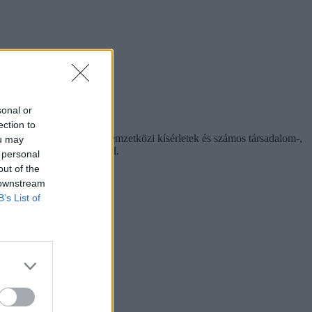
sonal or
ection to
ing, a Doppler-effektus, nemzetközi kísérletek és számos társadalom-,
ou may
er 28-án, délután 2 órától.
 personal
out of the
 downstream
B’s List of
szeptember 19-én.