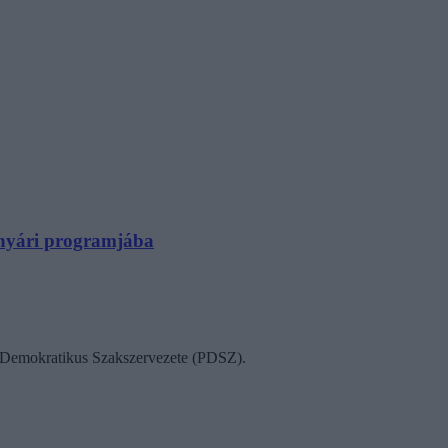
N nyári programjába
ok Demokratikus Szakszervezete (PDSZ).