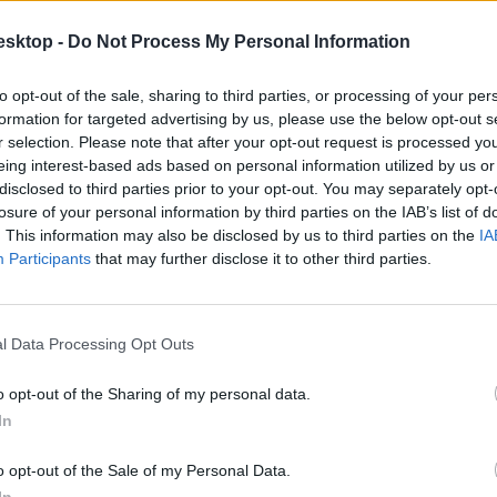
tanévnyitóján azt mondta: a magyar kormány a felsőoktatást a gazdaság 
tozata, amelyet egyeztetésre bocsátanak. Az a cél, hogy legkésőbb dece
esktop -
Do Not Process My Personal Information
a felsőoktatási intézmények száma az önállóvá váló Testnevelési Egyetem
to opt-out of the sale, sharing to third parties, or processing of your per
 ahol ennek hiánya a korábbi képzés megszűnése miatt szociális problém
formation for targeted advertising by us, please use the below opt-out s
r selection. Please note that after your opt-out request is processed y
emének tekinti, és ennek megfelelő felelősséggel kezeli. Az elmúlt éve
eing interest-based ads based on personal information utilized by us or
 pedagógusképzés területre a diákok 51 százaléka jelentkezett. A legm
disclosed to third parties prior to your opt-out. You may separately opt-
atás szerepe kiemelkedő, ez a terület biztosítja a tartós fejlődés alapjá
losure of your personal information by third parties on the IAB’s list of
es fejlődés és útkeresés végére ér, és a környező államokhoz képest gyo
. This information may also be disclosed by us to third parties on the
IA
 ugyanakkor a felsőoktatásban érdekelt valamennyi résztvevő együttműk
Participants
that may further disclose it to other third parties.
 magyar és angol nyelven zajlott - rámutatott: jubileumi tanévet nyitna
 reformja régóta esedékes. A változások kiindulópontja lehet a kimunkálá
l Data Processing Opt Outs
cikk? Kövess minket a Facebookon is, és nem fogsz lemaradni a font
o opt-out of the Sharing of my personal data.
In
o opt-out of the Sale of my Personal Data.
In