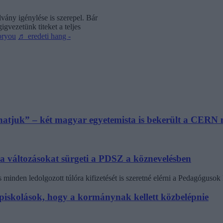
vány igénylése is szerepel. Bár
gvezetünk titeket a teljes
oryou
♬ eredeti hang -
athatjuk” – két magyar egyetemista is bekerült a CER
 a változásokat sürgeti a PDSZ a köznevelésben
minden ledolgozott túlóra kifizetését is szeretné elérni a Pedagógus
zépiskolások, hogy a kormánynak kellett közbelépnie