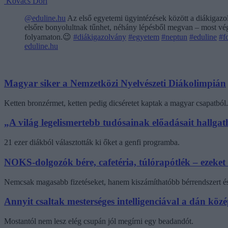
Kovács Dóri
@eduline.hu
Az első egyetemi ügyintézések között a diákigazol
elsőre bonyolultnak tűnhet, néhány lépésből megvan – most végi
folyamaton.😉
#diákigazolvány
#egyetem
#neptun
#eduline
#f
eduline.hu
Magyar siker a Nemzetközi Nyelvészeti Diákolimpián
Ketten bronzérmet, ketten pedig dicséretet kaptak a magyar csapatból.
„A világ legelismertebb tudósainak előadásait hallg
21 ezer diákból választották ki őket a genfi programba.
NOKS-dolgozók bére, cafetéria, túlórapótlék – ezeket
Nemcsak magasabb fizetéseket, hanem kiszámíthatóbb bérrendszert és 
Annyit csaltak mesterséges intelligenciával a dán kö
Mostantól nem lesz elég csupán jól megírni egy beadandót.