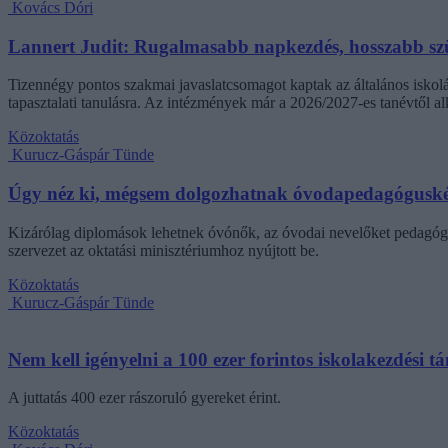
Kovács Dóri
Lannert Judit: Rugalmasabb napkezdés, hosszabb szü
Tizennégy pontos szakmai javaslatcsomagot kaptak az általános iskolá
tapasztalati tanulásra. Az intézmények már a 2026/2027-es tanévtől alk
Közoktatás
Kurucz-Gáspár Tünde
Úgy néz ki, mégsem dolgozhatnak óvodapedagóguské
Kizárólag diplomások lehetnek óvónők, az óvodai nevelőket pedagógi
szervezet az oktatási minisztériumhoz nyújtott be.
Közoktatás
Kurucz-Gáspár Tünde
Nem kell igényelni a 100 ezer forintos iskolakezdési 
A juttatás 400 ezer rászoruló gyereket érint.
Közoktatás