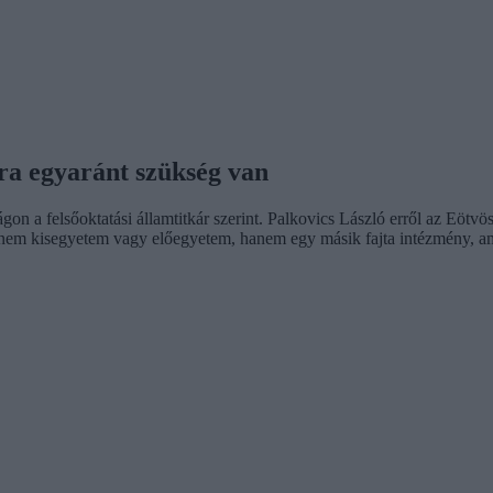
kra egyaránt szükség van
on a felsőoktatási államtitkár szerint. Palkovics László erről az Eö
la nem kisegyetem vagy előegyetem, hanem egy másik fajta intézmény, 