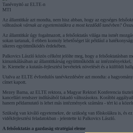
Tanévnyitó az ELTE-n
MTI
Az államtitkár azt mondta, nem hisz abban, hogy az egységes felsőokt
változások várnak az egyetemistákra a most kezdődő tanévben? Össz
Az államtitkár úgy fogalmazott, a felsőoktatás világa ma ismét mozgá
sokan tartanak, ő ebben komoly lehetőséget lát például a hatékonyságn
sikeres együttműködés érdekében.
Palkovics László közös célként jelölte meg, hogy a felsőoktatásban meg
kimunkálásában az államtitkárság együttműködik az intézményekkel, í
le. Kiemelte a kutatás-fejlesztési bevételek növelését és a külföldi hal
Utalva az ELTE évfordulós tanévkezdésére azt mondta: a hagyomány köt
címet kapott.
Mezey Barna, az ELTE rektora, a Magyar Rektori Konferencia tiszteletb
kancellári rendszer indításából fakadó változásokra. Korábbi aggálya
hanem példamutató is lehet más intézmények számára - tért ki a közelmú
Szükség van kiváló egyetemekre, de szükség van főiskolákra is, és ez 
vidékfejlesztési feladatokban - jelentette ki Palkovics László.
A felsőoktatás a gazdaság stratégiai eleme