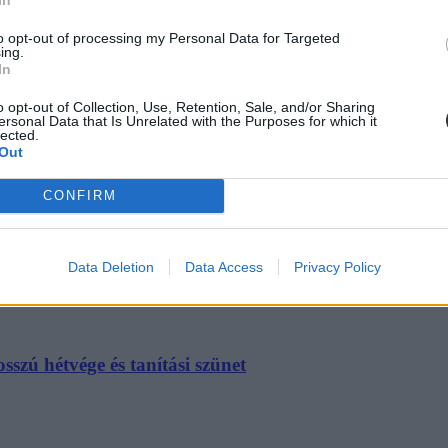
to opt-out of processing my Personal Data for Targeted
ing.
In
o opt-out of Collection, Use, Retention, Sale, and/or Sharing
ersonal Data that Is Unrelated with the Purposes for which it
lected.
Out
CONFIRM
Data Deletion
Data Access
Privacy Policy
szú hétvége és tanítási szünet