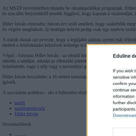
Az MSZP novemberben mutatta be oktatáspolitikai programját. Ebben a
és szociális helyzetüktől tennék függővé, hogy kapnak-e ösztöndíjat, il
Hiller István elmondta: három érv szólt amellett, hogy szakértőik meg
év végére megbukott, új stratégia helyett pedig csak egy tanévre szóló
A másik oknak azt nevezte, hogy a legújabb adatok szerint már félmill
mellett a felsőoktatási képzések költsége is közrejátszik.
Végül - folytatta Hiller István - az elmúlt hónapok tanulsága, hogy ah
Eduline d
eltörlik a tandíjat, miután az ellenzéki pártok és civil mozgalmak a 
bejelentette, vagy a nép vagy a tartományi gyűlés döntése révén, de bi
If you wish 
Hiller István hozzátette: a 16 német tartomány közül így már csak Alsó
sensitive in
ígérték.
confirm you
continue se
A szocialista politikus - aki a fejlesztési részhozzájárulás 2008-as be
information 
further disc
tandíj
tandíjmentesség
participants
Hiller István
Downstream 
Hozzászólások