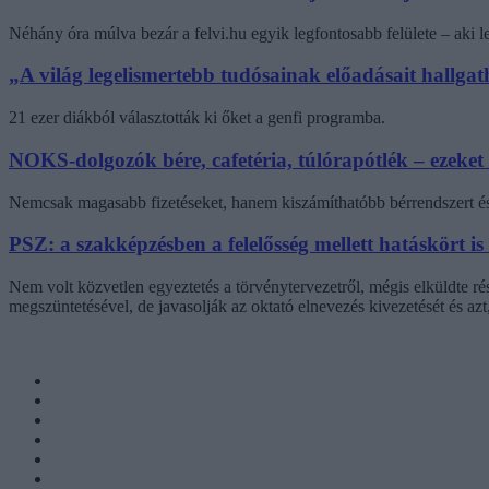
Néhány óra múlva bezár a felvi.hu egyik legfontosabb felülete – aki
„A világ legelismertebb tudósainak előadásait hallg
21 ezer diákból választották ki őket a genfi programba.
NOKS-dolgozók bére, cafetéria, túlórapótlék – ezeket
Nemcsak magasabb fizetéseket, hanem kiszámíthatóbb bérrendszert és 
PSZ: a szakképzésben a felelősség mellett hatáskört is
Nem volt közvetlen egyeztetés a törvénytervezetről, mégis elküldte r
megszüntetésével, de javasolják az oktató elnevezés kivezetését és az