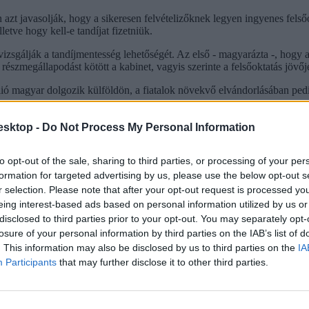
zt javasolják, hogy a sikeresen felvételizőknek legyen ingyenes fels
letve hogy kell-e tandíjat fizetniük.
vizsgálják a tandíjmentesség lehetőségét. Az első - magyarázta -, hogy
 részmegállapodást kötött a kabinet, vagyis szerinte a felsőoktatás jövőj
ió magyar dolgozik külföldön, a fiatalok növekvő elvándorlásában pedig a
ol a válság miatt változtattak a felsőoktatás-politikán, mindenhol bőví
esktop -
Do Not Process My Personal Information
szükségesnél jóval több aláírást gyűjtöttek össze erről szóló népszava
ztosan megszűnik a fizetési kötelezettség a felsőoktatásban.
to opt-out of the sale, sharing to third parties, or processing of your per
-Szászországban kell tandíjat fizetni, de ott sem sokáig, mivel a januá
formation for targeted advertising by us, please use the below opt-out s
r selection. Please note that after your opt-out request is processed y
eing interest-based ads based on personal information utilized by us or
vezetésekor is oktatási miniszter volt - azt mondta, a hatástanulmány ere
disclosed to third parties prior to your opt-out. You may separately opt-
losure of your personal information by third parties on the IAB’s list of
. This information may also be disclosed by us to third parties on the
IA
Participants
that may further disclose it to other third parties.