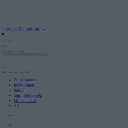
Ugrás a fő tartalomra
Felsőoktatás
felsőoktatás
tandíj
tandíjmentesség
Hiller István
+0