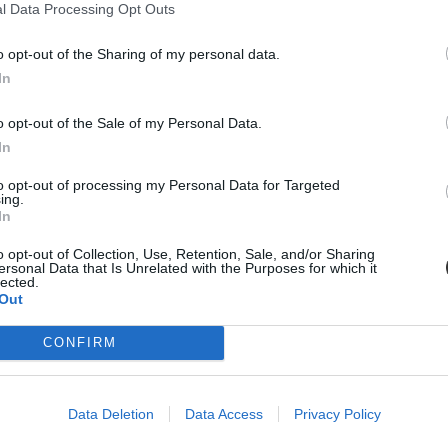
l Data Processing Opt Outs
o opt-out of the Sharing of my personal data.
In
o opt-out of the Sale of my Personal Data.
ba, mint ahány kollégiumi férőhely összesen van
In
 hány kollégiumi férőhely jut a hallgatókra, a térítési díj összege s
to opt-out of processing my Personal Data for Targeted
jak pedig 9300 és 25 500 forint között mozognak a vizsgált intézménye
ing.
In
o opt-out of Collection, Use, Retention, Sale, and/or Sharing
ersonal Data that Is Unrelated with the Purposes for which it
lected.
Out
diákmunkát – több mint százezer levelezős hallgatót é
agozatos hallgató vagyok, egyből húzni kezdték a szájukat” – számolt b
CONFIRM
gekről.
Data Deletion
Data Access
Privacy Policy