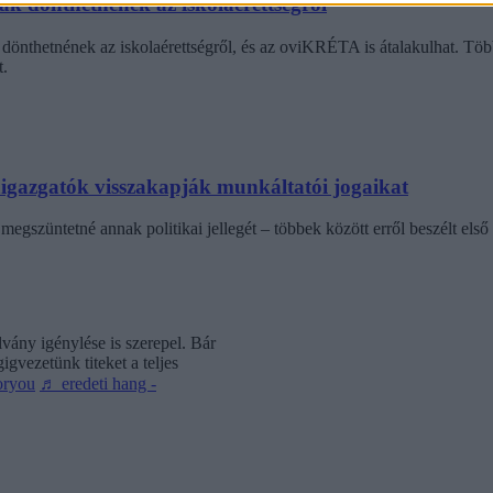
dák dönthetnének az iskolaérettségről
dönthetnének az iskolaérettségről, és az oviKRÉTA is átalakulhat. Többe
.
laigazgatók visszakapják munkáltatói jogaikat
egszüntetné annak politikai jellegét – többek között erről beszélt első 
vány igénylése is szerepel. Bár
gvezetünk titeket a teljes
oryou
♬ eredeti hang -