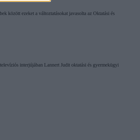
k között ezeket a változtatásokat javasolta az Oktatási és
televíziós interjújában Lannert Judit oktatási és gyermekügyi