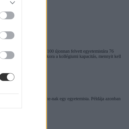
em egységes. Míg a BME-n 100 újonnan felvett egyetemistára 76
kben. Megnéztük, hol mekkora a kollégiumi kapacitás, mennyit kell
rinthet a szabály
e tapasztalatairól az Eduline-nak egy egyetemista. Példája azonban