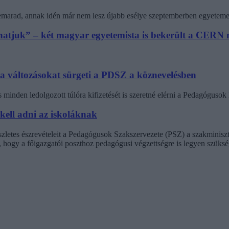
 lemarad, annak idén már nem lesz újabb esélye szeptemberben egyeteme
athatjuk” – két magyar egyetemista is bekerült a CER
 a változásokat sürgeti a PDSZ a köznevelésben
minden ledolgozott túlóra kifizetését is szeretné elérni a Pedagógus
 kell adni az iskoláknak
észletes észrevételeit a Pedagógusok Szakszervezete (PSZ) a szakminisz
t, hogy a főigazgatói poszthoz pedagógusi végzettségre is legyen szüksé