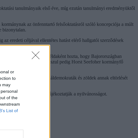
őoktatási tanulmányaik első éve, míg ezután tanulmányi eredményüktől
 a kormánynak az önfenntartó felsőoktatásról szóló koncepciója a múlt
e bizonytalan.
z eredeti céljával ellentétes hatást elérő hallgatói szerződések
tették a hozzáférhetőséget. Példaként hozta, hogy Bajorországban
zási kezdeményezésükhöz, válaszul pedig Horst Seefoher kormányfő
sonal or
ri választáson győztes szociáldemokraták és zöldek annak eltörlését
ection to
ou may
 personal
dményéről elkészülte után tájékoztatják a nyilvánosságot.
out of the
 downstream
B’s List of