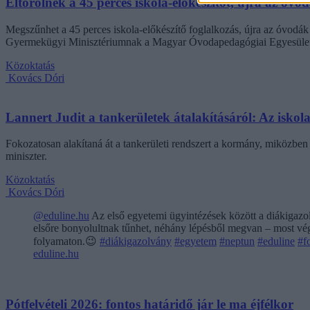
Eltörölnék a 45 perces iskola-előkészítőt, újra az óvo
Megszűnhet a 45 perces iskola-előkészítő foglalkozás, újra az óvodák 
Gyermekügyi Minisztériumnak a Magyar Óvodapedagógiai Egyesület
Közoktatás
Kovács Dóri
Lannert Judit a tankerületek átalakításáról: Az isko
Fokozatosan alakítaná át a tankerületi rendszert a kormány, miközben m
miniszter.
Közoktatás
Kovács Dóri
@eduline.hu
Az első egyetemi ügyintézések között a diákigazol
elsőre bonyolultnak tűnhet, néhány lépésből megvan – most végi
folyamaton.😉
#diákigazolvány
#egyetem
#neptun
#eduline
#f
eduline.hu
Pótfelvételi 2026: fontos határidő jár le ma éjfélkor