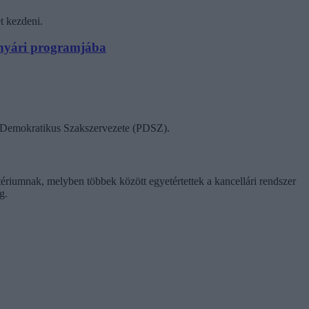
t kezdeni.
N nyári programjába
ok Demokratikus Szakszervezete (PDSZ).
tériumnak, melyben többek között egyetértettek a kancellári rendszer
g.