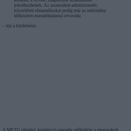
jelentkezhettek. Az azonosított adminisztratív,
közzétételi elmaradásokat pedig már az intézmény
időközben maradéktalanul orvosolta
– írja a közlemény.
A METU oktatási, kutatási és operatív működése a megszokott