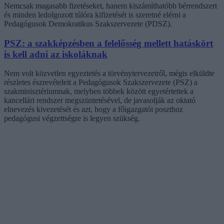
Nemcsak magasabb fizetéseket, hanem kiszámíthatóbb bérrendszert
és minden ledolgozott túlóra kifizetését is szeretné elérni a
Pedagógusok Demokratikus Szakszervezete (PDSZ).
PSZ: a szakképzésben a felelősség mellett hatáskört
is kell adni az iskoláknak
Nem volt közvetlen egyeztetés a törvénytervezetről, mégis elküldte
részletes észrevételeit a Pedagógusok Szakszervezete (PSZ) a
szakminisztériumnak, melyben többek között egyetértettek a
kancellári rendszer megszüntetésével, de javasolják az oktató
elnevezés kivezetését és azt, hogy a főigazgatói poszthoz
pedagógusi végzettségre is legyen szükség.