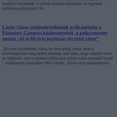
rendben folytatódik. A rektori tisztség betöltésére az egyetem
nyilvános pályázatot ír ki.
Lázár János eredménytelennek nyilvánította a
Pázmány Campus közbeszerzését, a polgármester
szerint „öt és fél éves jogtiprás ért ezzel véget”
„Ha nem küzdöttünk volna, ha nem tettük volna, amit a
közösségünkért meg kellett tennünk, már lehet, hogy elindult volna
az építkezés, amit a rendszerváltás sem tudott volna semmissé tenni”
– fogalmazott posztjában Pikó András, Józsefváros polgármestere.