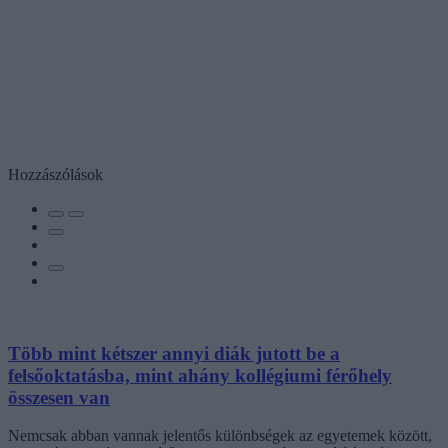
Hozzászólások
Több mint kétszer annyi diák jutott be a
felsőoktatásba, mint ahány kollégiumi férőhely
összesen van
Nemcsak abban vannak jelentős különbségek az egyetemek között,