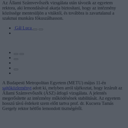
Az Állami Számvevőszék vizsgálata után távozik az egyetem
rektora, aki lemondásával akarja biztosítani, hogy az intézmény
közössége mentesüljön a vitáktól, és továbbra is zavartalanul a
szakmai munkára fókuszálhasson.
Gál Luca
A Budapesti Metropolitan Egyetem (METU) május 11-én
sajtóközleményt
adott ki, melyben arról tájékoztat, hogy lezárult az
Állami Számvevőszék (ÁSZ) átfogó vizsgálata. A jelentés
megerősítette az intézmény működésének stabilitását. Az egyetem
hosszú távú érdekeit szem előtt tartva prof. dr. Kucsera Tamás
Gergely rektor hétfőn lemondott tisztségéről.