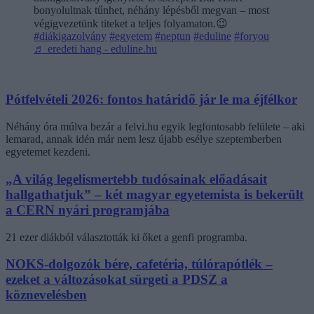
bonyolultnak tűnhet, néhány lépésből megvan – most
végigvezetünk titeket a teljes folyamaton.😉
#diákigazolvány
#egyetem
#neptun
#eduline
#foryou
♬ eredeti hang - eduline.hu
Pótfelvételi 2026: fontos határidő jár le ma éjfélkor
Néhány óra múlva bezár a felvi.hu egyik legfontosabb felülete – aki
lemarad, annak idén már nem lesz újabb esélye szeptemberben
egyetemet kezdeni.
„A világ legelismertebb tudósainak előadásait
hallgathatjuk” – két magyar egyetemista is bekerült
a CERN nyári programjába
21 ezer diákból választották ki őket a genfi programba.
NOKS-dolgozók bére, cafetéria, túlórapótlék –
ezeket a változásokat sürgeti a PDSZ a
köznevelésben