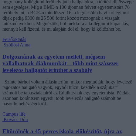
hogy hány kollégiumi férőhely jut a hallgatókra, a térítési díj összege
sem egységes. Míg a BME-n 100 újonnan felvett egyetemistára 76
férőhely jut, a BGE-n mindössze 16, a legolcsóbb havi kollégiumi
díjak pedig 9300 és 25 500 forint között mozognak a vizsgált
intézményekben. Megnéztük, hol mekkora a kollégiumi kapacitás,
mennyit kell fizetni, és mi alapján dől el, hogy ki költözhet be.
Felsőoktatás
Szöllősi Anna
Dolgoznának az egyetem mellett, mégsem
vállalhatnak diákmunkát – több mint százezer
levelezős hallgatót érinthet a szabály
„Szinte bárhol voltam állásinterjún, mikor megtudták, hogy levelező
tagozatos hallgató vagyok, egyből húzni kezdték a szájukat” –
számolt be tapasztalatairól az Eduline-nak egy egyetemista. Példája
azonban korántsem egyedi: több levelezős hallgató számolt be
hasonló nehézségekről.
Campus life
Kovács Dóri
Eltörölnék a 45 perces iskola-előkészítőt, újra az