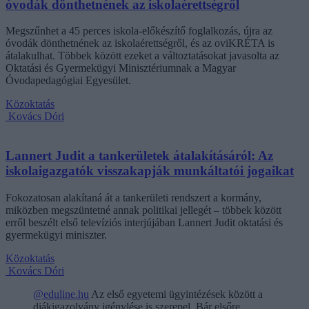
óvodák dönthetnének az iskolaérettségről
Megszűnhet a 45 perces iskola-előkészítő foglalkozás, újra az
óvodák dönthetnének az iskolaérettségről, és az oviKRÉTA is
átalakulhat. Többek között ezeket a változtatásokat javasolta az
Oktatási és Gyermekügyi Minisztériumnak a Magyar
Óvodapedagógiai Egyesület.
Közoktatás
Kovács Dóri
Lannert Judit a tankerületek átalakításáról: Az
iskolaigazgatók visszakapják munkáltatói jogaikat
Fokozatosan alakítaná át a tankerületi rendszert a kormány,
miközben megszüntetné annak politikai jellegét – többek között
erről beszélt első televíziós interjújában Lannert Judit oktatási és
gyermekügyi miniszter.
Közoktatás
Kovács Dóri
@eduline.hu
Az első egyetemi ügyintézések között a
diákigazolvány igénylése is szerepel. Bár elsőre