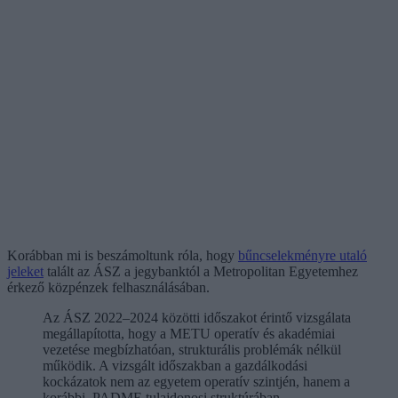
Korábban mi is beszámoltunk róla, hogy
bűncselekményre utaló
jeleket
talált az ÁSZ a jegybanktól a Metropolitan Egyetemhez
érkező közpénzek felhasználásában.
Az ÁSZ 2022–2024 közötti időszakot érintő vizsgálata
megállapította, hogy a METU operatív és akadémiai
vezetése megbízhatóan, strukturális problémák nélkül
működik. A vizsgált időszakban a gazdálkodási
kockázatok nem az egyetem operatív szintjén, hanem a
korábbi, PADME tulajdonosi struktúrában