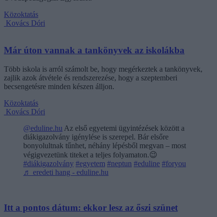
Közoktatás
Kovács Dóri
Már úton vannak a tankönyvek az iskolákba
Több iskola is arról számolt be, hogy megérkeztek a tankönyvek,
zajlik azok átvétele és rendszerezése, hogy a szeptemberi
becsengetésre minden készen álljon.
Közoktatás
Kovács Dóri
@eduline.hu
Az első egyetemi ügyintézések között a
diákigazolvány igénylése is szerepel. Bár elsőre
bonyolultnak tűnhet, néhány lépésből megvan – most
végigvezetünk titeket a teljes folyamaton.😉
#diákigazolvány
#egyetem
#neptun
#eduline
#foryou
♬ eredeti hang - eduline.hu
Itt a pontos dátum: ekkor lesz az őszi szünet