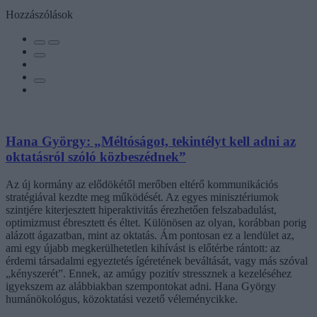
Hozzászólások
Hana György: „Méltóságot, tekintélyt kell adni az
oktatásról szóló közbeszédnek”
Az új kormány az elődökétől merőben eltérő kommunikációs
stratégiával kezdte meg működését. Az egyes minisztériumok
szintjére kiterjesztett hiperaktivitás érezhetően felszabadulást,
optimizmust ébresztett és éltet. Különösen az olyan, korábban porig
alázott ágazatban, mint az oktatás. Ám pontosan ez a lendület az,
ami egy újabb megkerülhetetlen kihívást is előtérbe rántott: az
érdemi társadalmi egyeztetés ígéretének beváltását, vagy más szóval
„kényszerét”. Ennek, az amúgy pozitív stressznek a kezeléséhez
igyekszem az alábbiakban szempontokat adni. Hana György
humánökológus, közoktatási vezető véleménycikke.