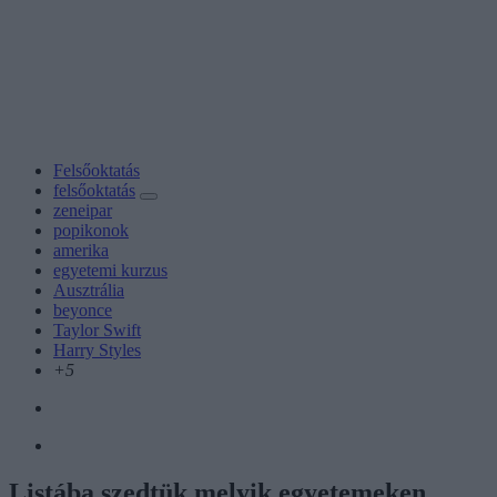
Felsőoktatás
felsőoktatás
zeneipar
popikonok
amerika
egyetemi kurzus
Ausztrália
beyonce
Taylor Swift
Harry Styles
+5
Listába szedtük melyik egyetemeken