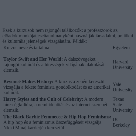
Ezek a kurzusok nem rajongói találkozók: a professzorok az
előadók munkáját esettanulmányként használják társadalmi, politikai
és kulturális jelenségek vizsgálatára. Példák:
Kurzus neve és tartalma
Egyetem
Taylor Swift and Her World:
A dalszövegeket,
Harvard
rajongói kultúrát és a hírességek világának alakulását
University
elemzik.
Beyoncé Makes History:
A kurzus a zenén keresztül
Yale
vizsgálja a fekete feminista gondolkodást és az amerikai
University
kultúrát.
Harry Styles and the Cult of Celebrity:
A modern
Texas
hírességkultúra, a nemi identitás és az internet szerepét
State
elemzik.
University
The Black Barbie Femmecee & Hip Hop Feminisms:
UC
A hip-hop és a feminizmus összefüggéseit vizsgálja
Berkeley
Nicki Minaj karrierjén keresztül.