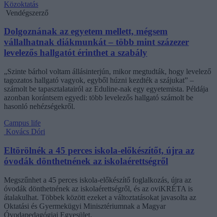
Közoktatás
Vendégszerző
Dolgoznának az egyetem mellett, mégsem
vállalhatnak diákmunkát – több mint százezer
levelezős hallgatót érinthet a szabály
„Szinte bárhol voltam állásinterjún, mikor megtudták, hogy levelező
tagozatos hallgató vagyok, egyből húzni kezdték a szájukat” –
számolt be tapasztalatairól az Eduline-nak egy egyetemista. Példája
azonban korántsem egyedi: több levelezős hallgató számolt be
hasonló nehézségekről.
Campus life
Kovács Dóri
Eltörölnék a 45 perces iskola-előkészítőt, újra az
óvodák dönthetnének az iskolaérettségről
Megszűnhet a 45 perces iskola-előkészítő foglalkozás, újra az
óvodák dönthetnének az iskolaérettségről, és az oviKRÉTA is
átalakulhat. Többek között ezeket a változtatásokat javasolta az
Oktatási és Gyermekügyi Minisztériumnak a Magyar
Óvodapedagógiai Egyesület.