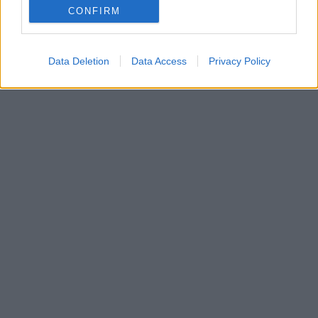
Taylor Swift
CONFIRM
Harry Styles
Data Deletion
Data Access
Privacy Policy