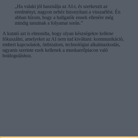
„Ha valaki jól használja az AI-t, és szerkeszti az
eredményt, nagyon nehéz bizonyítani a visszaélést. Én
abban bízom, hogy a hallgatók ennek ellenére még
mindig tanulnak a folyamat során.”
A kutató azt is elmondta, hogy olyan készségekre kellene
fókuszálni, amelyeket az AI nem tud kiváltani: kommunikáció,
emberi kapcsolatok, önbizalom, technológiai alkalmazkodás,
ugyanis szerinte ezek kellenek a munkaerőpiacon való
boldoguláshoz.