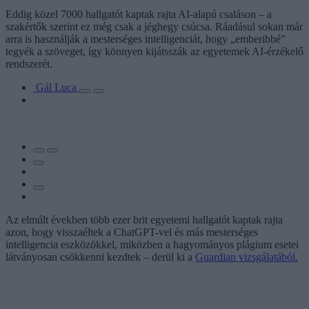
Eddig közel 7000 hallgatót kaptak rajta AI-alapú csaláson – a
szakértők szerint ez még csak a jéghegy csúcsa. Ráadásul sokan már
arra is használják a mesterséges intelligenciát, hogy „emberibbé”
tegyék a szöveget, így könnyen kijátsszák az egyetemek AI-érzékelő
rendszerét.
Gál Luca
Az elmúlt években több ezer brit egyetemi hallgatót kaptak rajta
azon, hogy visszaéltek a ChatGPT-vel és más mesterséges
intelligencia eszközökkel, miközben a hagyományos plágium esetei
látványosan csökkenni kezdtek – derül ki a
Guardian vizsgálatából.