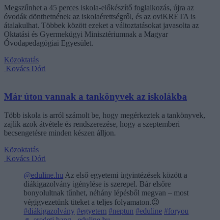
Megszűnhet a 45 perces iskola-előkészítő foglalkozás, újra az
óvodák dönthetnének az iskolaérettségről, és az oviKRÉTA is
átalakulhat. Többek között ezeket a változtatásokat javasolta az
Oktatási és Gyermekügyi Minisztériumnak a Magyar
Óvodapedagógiai Egyesület.
Közoktatás
Kovács Dóri
Már úton vannak a tankönyvek az iskolákba
Több iskola is arról számolt be, hogy megérkeztek a tankönyvek,
zajlik azok átvétele és rendszerezése, hogy a szeptemberi
becsengetésre minden készen álljon.
Közoktatás
Kovács Dóri
@eduline.hu
Az első egyetemi ügyintézések között a
diákigazolvány igénylése is szerepel. Bár elsőre
bonyolultnak tűnhet, néhány lépésből megvan – most
végigvezetünk titeket a teljes folyamaton.😉
#diákigazolvány
#egyetem
#neptun
#eduline
#foryou
♬ eredeti hang - eduline.hu