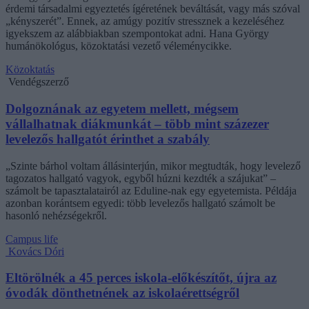
érdemi társadalmi egyeztetés ígéretének beváltását, vagy más szóval
„kényszerét”. Ennek, az amúgy pozitív stressznek a kezeléséhez
igyekszem az alábbiakban szempontokat adni. Hana György
humánökológus, közoktatási vezető véleménycikke.
Közoktatás
Vendégszerző
Dolgoznának az egyetem mellett, mégsem
vállalhatnak diákmunkát – több mint százezer
levelezős hallgatót érinthet a szabály
„Szinte bárhol voltam állásinterjún, mikor megtudták, hogy levelező
tagozatos hallgató vagyok, egyből húzni kezdték a szájukat” –
számolt be tapasztalatairól az Eduline-nak egy egyetemista. Példája
azonban korántsem egyedi: több levelezős hallgató számolt be
hasonló nehézségekről.
Campus life
Kovács Dóri
Eltörölnék a 45 perces iskola-előkészítőt, újra az
óvodák dönthetnének az iskolaérettségről