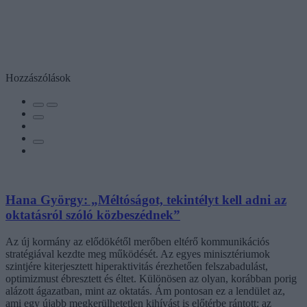
Hozzászólások
Hana György: „Méltóságot, tekintélyt kell adni az
oktatásról szóló közbeszédnek”
Az új kormány az elődökétől merőben eltérő kommunikációs
stratégiával kezdte meg működését. Az egyes minisztériumok
szintjére kiterjesztett hiperaktivitás érezhetően felszabadulást,
optimizmust ébresztett és éltet. Különösen az olyan, korábban porig
alázott ágazatban, mint az oktatás. Ám pontosan ez a lendület az,
ami egy újabb megkerülhetetlen kihívást is előtérbe rántott: az