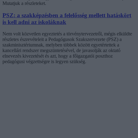
Mutatjuk a részleteket.
PSZ: a szakképzésben a felelősség mellett hatáskört
is kell adni az iskoláknak
Nem volt közvetlen egyeztetés a törvénytervezetről, mégis elküldte
részletes észrevételeit a Pedagógusok Szakszervezete (PSZ) a
szakminisztériumnak, melyben többek között egyetértettek a
kancellári rendszer megszüntetésével, de javasolják az oktató
elnevezés kivezetését és azt, hogy a főigazgatói poszthoz
pedagógusi végzettségre is legyen szükség.