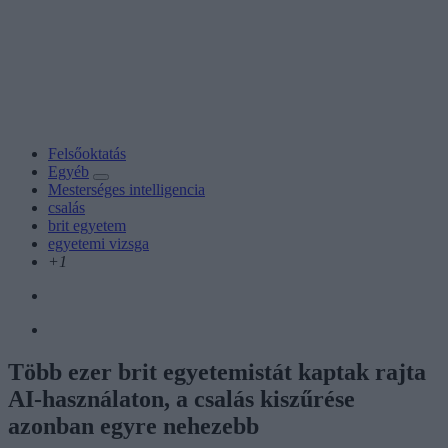
Felsőoktatás
Egyéb
Mesterséges intelligencia
csalás
brit egyetem
egyetemi vizsga
+1
Több ezer brit egyetemistát kaptak rajta
AI-használaton, a csalás kiszűrése
azonban egyre nehezebb