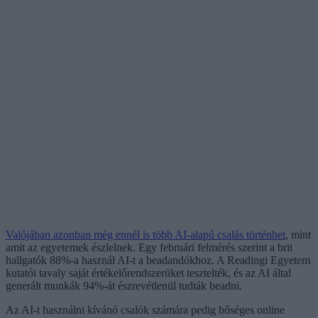
Valójában azonban még ennél is több AI-alapú csalás történhet
, mint
amit az egyetemek észlelnek. Egy februári felmérés szerint a brit
hallgatók 88%-a használ AI-t a beadandókhoz. A Readingi Egyetem
kutatói tavaly saját értékelőrendszerüket tesztelték, és az AI által
generált munkák 94%-át észrevétlenül tudták beadni.
Az AI-t használni kívánó csalók számára pedig bőséges online