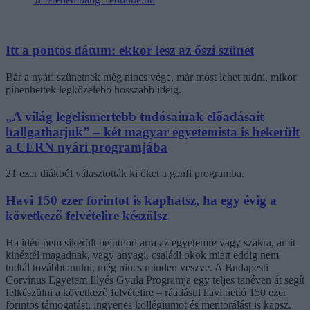
Itt a pontos dátum: ekkor lesz az őszi szünet
Bár a nyári szünetnek még nincs vége, már most lehet tudni, mikor
pihenhettek legközelebb hosszabb ideig.
„A világ legelismertebb tudósainak előadásait
hallgathatjuk” – két magyar egyetemista is bekerült
a CERN nyári programjába
21 ezer diákból választották ki őket a genfi programba.
Havi 150 ezer forintot is kaphatsz, ha egy évig a
következő felvételire készülsz
Ha idén nem sikerült bejutnod arra az egyetemre vagy szakra, amit
kinéztél magadnak, vagy anyagi, családi okok miatt eddig nem
tudtál továbbtanulni, még nincs minden veszve. A Budapesti
Corvinus Egyetem Illyés Gyula Programja egy teljes tanéven át segít
felkészülni a következő felvételire – ráadásul havi nettó 150 ezer
forintos támogatást, ingyenes kollégiumot és mentorálást is kapsz.