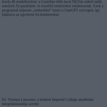
forrás áll rendelkezésre: a Guardian több tucat TikTok-videót talált,
amelyek AI-parafrázis- és esszéíró eszközöket reklámoznak. Ezek a
programok képesek „emberibbé” tenni a ChatGPT szövegeit, így
kijátszva az egyetemi AI-detektorokat.
Dr. Thomas Lancaster, a londoni Imperial College akadémiai
integritáskutatója szerint: