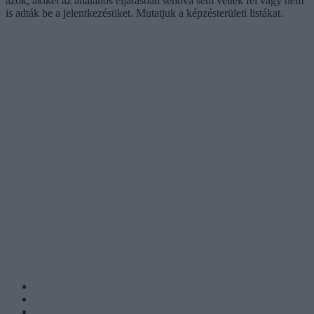
azok, akiket az általános eljárásban sehova sem vettek fel vagy nem
is adták be a jelentkezésüket. Mutatjuk a képzésterületi listákat.