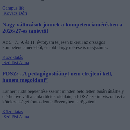
Campus life
Kovács Dóri
Nagy változások jönnek a kompetenciamérésben a
2026/27-es tanévtől
Az 5., 7., 9. és 11. évfolyam teljesen kikerül az országos
kompetenciamérésből, és több tárgy mérése is megszűnik.
Közoktatás
Szöllősi Anna
PDSZ: „A pedagógushiányt nem elrejteni kell,
hanem megoldani”
Lannert Judit bejelentése szerint minden betöltetlen tanári álláshely
elérhetővé vált a tankerületek oldalain, a PDSZ szerint viszont ezt a
kötelezettséget fontos lenne törvényben is rögzíteni.
Közoktatás
Szöllősi Anna