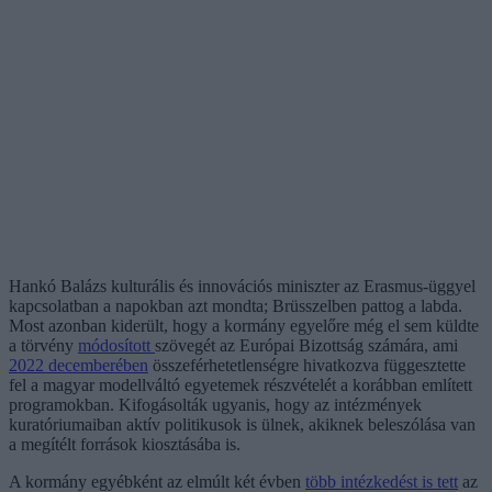
Hankó Balázs kulturális és innovációs miniszter az Erasmus-üggyel
kapcsolatban a napokban azt mondta; Brüsszelben pattog a labda.
Most azonban kiderült, hogy a kormány egyelőre még el sem küldte
a törvény
módosított
szövegét az Európai Bizottság számára, ami
2022 decemberében
összeférhetetlenségre hivatkozva függesztette
fel a magyar modellváltó egyetemek részvételét a korábban említett
programokban. Kifogásolták ugyanis, hogy az intézmények
kuratóriumaiban aktív politikusok is ülnek, akiknek beleszólása van
a megítélt források kiosztásába is.
A kormány egyébként az elmúlt két évben
több intézkedést is tett
az