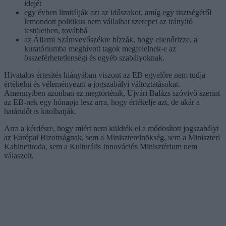
idejét
egy évben limitálják azt az időszakot, amíg egy tisztségéről
lemondott politikus nem vállalhat szerepet az irányító
testületben, továbbá
az Állami Számvevőszékre bízzák, hogy ellenőrizze, a
kuratóriumba meghívott tagok megfelelnek-e az
összeférhetetlenségi és egyéb szabályoknak.
Hivatalos értesítés hiányában viszont az EB egyelőre nem tudja
értékelni és véleményezni a jogszabályi változtatásokat.
Amennyiben azonban ez megtörténik, Ujvári Balázs szóvivő szerint
az EB-nek egy hónapja lesz arra, hogy értékelje azt, de akár a
határidőt is kitolhatják.
Arra a kérdésre, hogy miért nem küldték el a módosított jogszabályt
az Európai Bizottságnak, sem a Miniszterelnökség, sem a Miniszteri
Kabinetiroda, sem a Kulturális Innovációs Minisztérium nem
válaszolt.