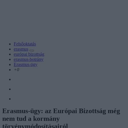
Felsőoktatás
erasmus
európai bizottság
erasmus-botrány
Erasmus-ügy
+0
Erasmus-ügy: az Európai Bizottság még
nem tud a kormány
törvénymódosításairól