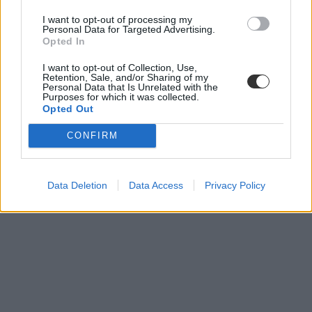
I want to opt-out of processing my
Personal Data for Targeted Advertising.
Opted In
I want to opt-out of Collection, Use,
európai bizottság
Retention, Sale, and/or Sharing of my
erasmus-botrány
Personal Data that Is Unrelated with the
Erasmus-ügy
Purposes for which it was collected.
Opted Out
CONFIRM
Data Deletion
Data Access
Privacy Policy