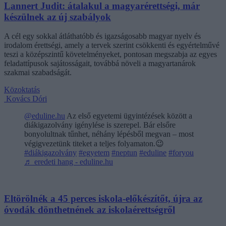
Lannert Judit: átalakul a magyarérettségi, már
készülnek az új szabályok
A cél egy sokkal átláthatóbb és igazságosabb magyar nyelv és
irodalom érettségi, amely a tervek szerint csökkenti és egyértelművé
teszi a középszintű követelményeket, pontosan megszabja az egyes
feladattípusok sajátosságait, továbbá növeli a magyartanárok
szakmai szabadságát.
Közoktatás
Kovács Dóri
@eduline.hu
Az első egyetemi ügyintézések között a
diákigazolvány igénylése is szerepel. Bár elsőre
bonyolultnak tűnhet, néhány lépésből megvan – most
végigvezetünk titeket a teljes folyamaton.😉
#diákigazolvány
#egyetem
#neptun
#eduline
#foryou
♬ eredeti hang - eduline.hu
Eltörölnék a 45 perces iskola-előkészítőt, újra az
óvodák dönthetnének az iskolaérettségről