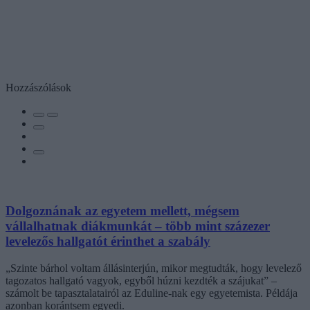
Hozzászólások
Dolgoznának az egyetem mellett, mégsem
vállalhatnak diákmunkát – több mint százezer
levelezős hallgatót érinthet a szabály
„Szinte bárhol voltam állásinterjún, mikor megtudták, hogy levelező
tagozatos hallgató vagyok, egyből húzni kezdték a szájukat” –
számolt be tapasztalatairól az Eduline-nak egy egyetemista. Példája
azonban korántsem egyedi.