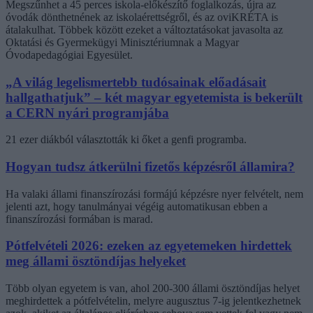
Megszűnhet a 45 perces iskola-előkészítő foglalkozás, újra az
óvodák dönthetnének az iskolaérettségről, és az oviKRÉTA is
átalakulhat. Többek között ezeket a változtatásokat javasolta az
Oktatási és Gyermekügyi Minisztériumnak a Magyar
Óvodapedagógiai Egyesület.
„A világ legelismertebb tudósainak előadásait
hallgathatjuk” – két magyar egyetemista is bekerült
a CERN nyári programjába
21 ezer diákból választották ki őket a genfi programba.
Hogyan tudsz átkerülni fizetős képzésről államira?
Ha valaki állami finanszírozási formájú képzésre nyer felvételt, nem
jelenti azt, hogy tanulmányai végéig automatikusan ebben a
finanszírozási formában is marad.
Pótfelvételi 2026: ezeken az egyetemeken hirdettek
meg állami ösztöndíjas helyeket
Több olyan egyetem is van, ahol 200-300 állami ösztöndíjas helyet
meghirdettek a pótfelvételin, melyre augusztus 7-ig jelentkezhetnek