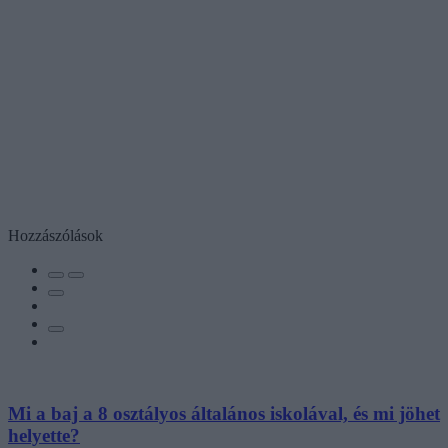
Hozzászólások
Mi a baj a 8 osztályos általános iskolával, és mi jöhet
helyette?