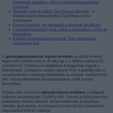
érettségiért: mutatjuk a 2024-es felvételi pontszámítási
szabályait
Mutatjuk, hogyan tudtok Ügyfélkaput igényelni
- A
jelentkezésetek hitelesítéséhez Ügyfélkapura lesz
szükségetek.
Felvételi kisokos: mit jelentenek a képzések rövidítései?
Egyetemre készültök? Ezek voltak a ponthatárok a 2023-as
felvételiben
Külföldi továbbtanulást terveztek? Erre mindenképp
szükségetek lesz
A
gazdaságtudományok képzési területen
az elmúlt évekhez
képest nőtt a férfiak aránya, de még így is a diákok majdnem 62
százaléka nő. Turizmus-vendéglátáson kimagaslóan nagyok a
különbségek: a hallgatók csupán negyede férfi. A gazdálkodási és
menedzsmenten a legkiegyenlítettebbek az arányok, majdnem fele-
fele, viszont alkalmazott közgazdaságtanon a nők vannak
kevesebben.
Teljesen más a helyzet a
műszaki képzési területen
: a hallgatók
csaknem háromnegyede (74,09%) férfi. Viszont az építészmérnöki,
molekuláris bionika mérnöki, környezetmérnöki, könnyűipari
mérnöki, ipari termék- és formatervező mérnöki és a biomérnöki
alapszakokat több nő választja.