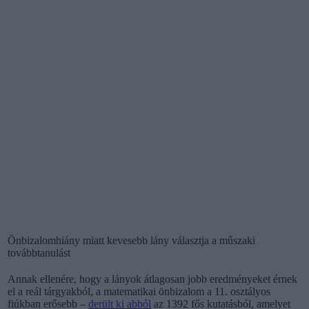
Önbizalomhiány miatt kevesebb lány választja a műszaki
továbbtanulást
Annak ellenére, hogy a lányok átlagosan jobb eredményeket érnek
el a reál tárgyakból, a matematikai önbizalom a 11. osztályos
fiúkban erősebb –
derült ki abból
az 1392 fős kutatásból, amelyet