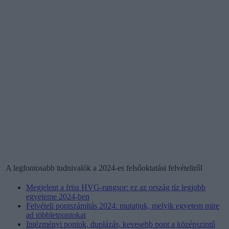
A legfontosabb tudnivalók a 2024-es felsőoktatási felvételiről
Megjelent a friss HVG-rangsor: ez az ország tíz legjobb
egyeteme 2024-ben
Felvételi pontszámítás 2024: mutatjuk, melyik egyetem mire
ad többletpontokat
Intézményi pontok, duplázás, kevesebb pont a középszintű