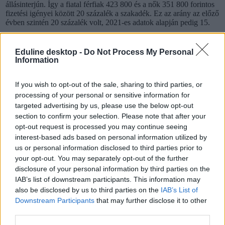
állásinterjún. Így a fiatal férfiak 423 800 és a nők 351 800 forintos
fizetési igényei között 20 százalék a szakadék. Ez az arány az előző
évben szintén 20 százalék volt, 2021-es adatok alapján pedig 15.
76 százalékuk nő azoknak, akik valemelyik
bölcsésztudományi
Eduline desktop -
Do Not Process My Personal
karon
szereztek diplomát. A legnagyobb különbségek a pedagógia
Information
és újlatin nyelvek és kultúrák szakokon vannak, nagyjából a
hallgatók negyede férfi. A régész szak sokkal kiegyenlítettebb,
If you wish to opt-out of the sale, sharing to third parties, or
történelmet pedig lényegesen kevesebb nő tanul – itt az arányuk
mindössze 33 százalék.
processing of your personal or sensitive information for
targeted advertising by us, please use the below opt-out
A nemek megoszlása a
társadalomtudományoknál
is viszonylag
section to confirm your selection. Please note that after your
aránytalan: az itt diplomázottak 34 százaléka férfi, míg 66 százaléka
opt-out request is processed you may continue seeing
nő. Szinte az összes szakon hasonlóak az arányok, kivéve a
interest-based ads based on personal information utilized by
politikatudományoknál, ugyanis ott a végzettek 60 százaléka férfi,
szocálpedagógia szakon pedig a diplomások 90 százaléka nő.
us or personal information disclosed to third parties prior to
your opt-out. You may separately opt-out of the further
Szintén meglepően magas a nők aránya az
orvos- és
disclosure of your personal information by third parties on the
egészségtudomány képzési területen
: a végzettek 90 százaléka nő,
IAB’s list of downstream participants. This information may
viszont az osztatlan képzéseket nézve – ide tartozik az általános
also be disclosed by us to third parties on the
IAB’s List of
orvos, a fogorvos, és a gyógyszerész – már több férfi dönt mellettük,
itt a végzettek 64 százaléka nő.
Downstream Participants
that may further disclose it to other
third parties.
Mi a Diplomás Pályakövetési Rendszer?