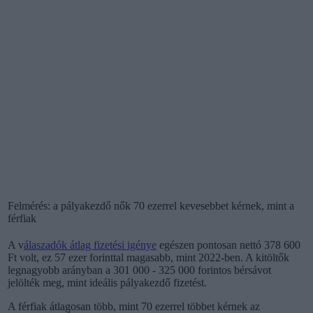
Felmérés: a pályakezdő nők 70 ezerrel kevesebbet kérnek, mint a
férfiak
A v
álaszadók átlag fizetési igénye
egészen pontosan nettó 378 600
Ft volt, ez 57 ezer forinttal magasabb, mint 2022-ben. A kitöltők
legnagyobb arányban a 301 000 - 325 000 forintos bérsávot
jelölték meg, mint ideális pályakezdő fizetést.
A férfiak átlagosan több, mint 70 ezerrel többet kérnek az