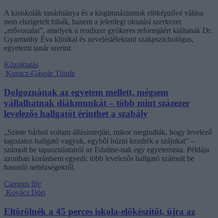
A kisiskolák tanárhiánya és a kisgimnáziumok elitképzővé válása
nem elszigetelt hibák, hanem a jelenlegi oktatási szerkezet
„erővonalai”, amelyek a rendszer gyökeres reformjáért kiáltanak Dr.
Gyarmathy Éva klinikai és neveléslélektani szakpszichológus,
egyetemi tanár szerint.
Közoktatás
Kurucz-Gáspár Tünde
Dolgoznának az egyetem mellett, mégsem
vállalhatnak diákmunkát – több mint százezer
levelezős hallgatót érinthet a szabály
„Szinte bárhol voltam állásinterjún, mikor megtudták, hogy levelező
tagozatos hallgató vagyok, egyből húzni kezdték a szájukat” –
számolt be tapasztalatairól az Eduline-nak egy egyetemista. Példája
azonban korántsem egyedi: több levelezős hallgató számolt be
hasonló nehézségekről.
Campus life
Kovács Dóri
Eltörölnék a 45 perces iskola-előkészítőt, újra az