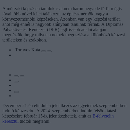
A műszaki képzésen tanulók csaknem háromnegyede férfi, mégis
jóval több nővel lehet találkozni az építészmérnöki vagy a
környezetmérnöki képzéseken. Azonban van egy képzési terület,
ahol még ennél is nagyobb arányban tanulnak férfiak. A Diplomás
Pályakövetési Rendszer (DPR) legfrissebb adatai alapján
megnéztük, hogy milyen a nemek megoszlása a különböző képzési
területeken és szakokon.
Tornyos Kata
December 21-én elindult a jelentkezés az egyetemek szeptemberben
induló képzéseire. A 2024. szeptemberben induló felsőoktatási
képzésekre február 15-ig jelentkezhettek, amit az
E-felvételin
keresztül
tudtok megtenni.