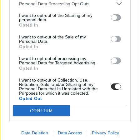
Personal Data Processing Opt Outs
Négy különböző végzett évfolyam tanulmányi és munkaerőpiaci
adatait vizsgálja
az adatbázis
minden olyan képzésen, amelyen az
I want to opt-out of the Sharing of my
adott tanévben legalább tizenöten sikeresen végeztek. A 2023-es
personal data.
kutatás alapját a 2014/15 és a 2020/21 tanévek között
Opted In
abszolutóriumot szerzett hallgatók képezik.
I want to opt-out of the Sale of my
Personal Data.
Opted In
I want to opt-out of processing my
Personal Data for Targeted Advertising.
Opted In
I want to opt-out of Collection, Use,
Retention, Sale, and/or Sharing of my
Personal Data that Is Unrelated with the
Purposes for which it was collected.
Opted Out
CONFIRM
Data Deletion
Data Access
Privacy Policy