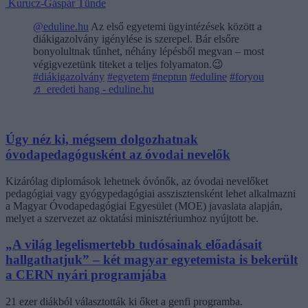
Kurucz-Gáspár Tünde
@eduline.hu
Az első egyetemi ügyintézések között a
diákigazolvány igénylése is szerepel. Bár elsőre
bonyolultnak tűnhet, néhány lépésből megvan – most
végigvezetünk titeket a teljes folyamaton.😉
#diákigazolvány
#egyetem
#neptun
#eduline
#foryou
♬ eredeti hang - eduline.hu
Úgy néz ki, mégsem dolgozhatnak
óvodapedagógusként az óvodai nevelők
Kizárólag diplomások lehetnek óvónők, az óvodai nevelőket
pedagógiai vagy gyógypedagógiai asszisztensként lehet alkalmazni
a Magyar Óvodapedagógiai Egyesület (MOE) javaslata alapján,
melyet a szervezet az oktatási minisztériumhoz nyújtott be.
„A világ legelismertebb tudósainak előadásait
hallgathatjuk” – két magyar egyetemista is bekerült
a CERN nyári programjába
21 ezer diákból választották ki őket a genfi programba.