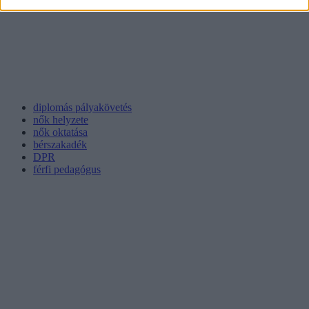
diplomás pályakövetés
nők helyzete
nők oktatása
bérszakadék
DPR
férfi pedagógus