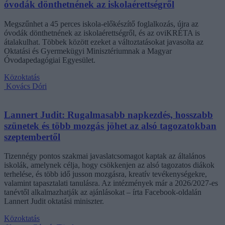
óvodák dönthetnének az iskolaérettségről
Megszűnhet a 45 perces iskola-előkészítő foglalkozás, újra az
óvodák dönthetnének az iskolaérettségről, és az oviKRÉTA is
átalakulhat. Többek között ezeket a változtatásokat javasolta az
Oktatási és Gyermekügyi Minisztériumnak a Magyar
Óvodapedagógiai Egyesület.
Közoktatás
Kovács Dóri
Lannert Judit: Rugalmasabb napkezdés, hosszabb
szünetek és több mozgás jöhet az alsó tagozatokban
szeptembertől
Tizennégy pontos szakmai javaslatcsomagot kaptak az általános
iskolák, amelynek célja, hogy csökkenjen az alsó tagozatos diákok
terhelése, és több idő jusson mozgásra, kreatív tevékenységekre,
valamint tapasztalati tanulásra. Az intézmények már a 2026/2027-es
tanévtől alkalmazhatják az ajánlásokat – írta Facebook-oldalán
Lannert Judit oktatási miniszter.
Közoktatás