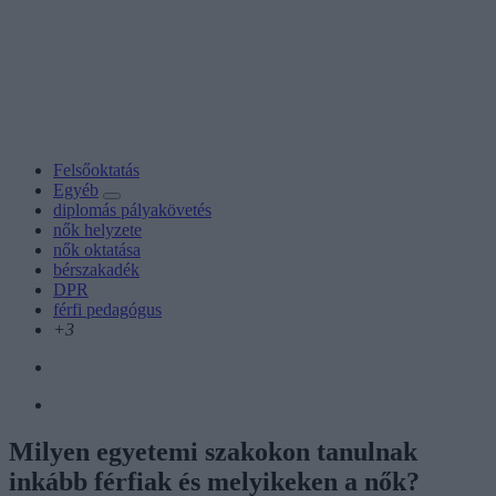
Felsőoktatás
Egyéb
diplomás pályakövetés
nők helyzete
nők oktatása
bérszakadék
DPR
férfi pedagógus
+3
Milyen egyetemi szakokon tanulnak
inkább férfiak és melyikeken a nők?