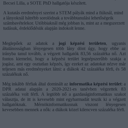
Becsei Lilla, a SOTE PhD hallgatója készített.
A kutatás eredményei szerint a STEM pályák mind a fiúknál, mind
a lányoknál hátrébb sorolódnak a továbbtanulási lehetőségeik
számbavételekor. Utóbbiaknál még jobban is, mint az a megszerzett
tudásuk, érdeklődésük alapján indokolt lenne.
Meglepőek az adatok a
jogi képzési területen
, ugyanis
általánosságban lényegesen több lány dönt úgy, hogy ebbe az
irányba tanul tovább, a végzett hallgatók 83,56 százaléka nő. Azt
fontos kiemelni, hogy a képzési terület legnépszerűbb szakja a
jogász, ami egy osztatlan képzés, így ezeket az adatokat nézve már
teljesen más eredményeket látni: a diákok 42 százaléka férfi, és 58
százalékuk nő.
Még inkább férfiak által dominált az
informatika képzési terület
: a
DPR adatai alapján a 2020-2021-es tanévben végzettek 83
százaléka volt férfi. A legtöbb nő a gazdaságinformatikus szakot
választja, de itt is kevesebb mint egyharmadát teszik ki a végzett
hallgatóknak. Mérnökinformatikusnak viszont lényegesen
kevesebben mennek a nők: a diákok közel kilencven százaléka férfi.