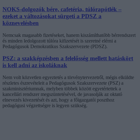
NOKS-dolgozók bére, cafetéria, túlórapótlék –
ezeket a változásokat sürgeti a PDSZ a
köznevelésben
Nemcsak magasabb fizetéseket, hanem kiszámíthatóbb bérrendszert
és minden ledolgozott túlóra kifizetését is szeretné elérni a
Pedagógusok Demokratikus Szakszervezete (PDSZ).
PSZ: a szakképzésben a felelősség mellett hatáskört
is kell adni az iskoláknak
Nem volt közvetlen egyeztetés a törvénytervezetről, mégis elküldte
részletes észrevételeit a Pedagógusok Szakszervezete (PSZ) a
szakminisztériumnak, melyben többek között egyetértettek a
kancellári rendszer megszüntetésével, de javasolják az oktató
elnevezés kivezetését és azt, hogy a főigazgatói poszthoz
pedagógusi végzettségre is legyen szükség.