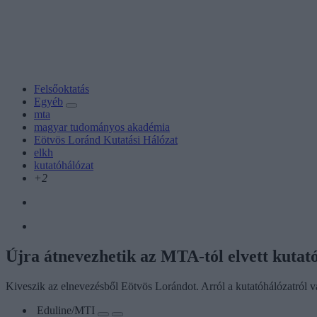
Felsőoktatás
Egyéb
mta
magyar tudományos akadémia
Eötvös Loránd Kutatási Hálózat
elkh
kutatóhálózat
+2
Újra átnevezhetik az MTA-tól elvett kutat
Kiveszik az elnevezésből Eötvös Lorándot. Arról a kutatóhálózatról va
Eduline/MTI