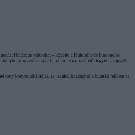
ási Hálózatra változhat – közölte a Kulturális és Innovációs
év alapján könnyen és egyértelműen beazonosítható legyen a független
kony kommunikációját, és „ezáltal hozzájárul a kutatási hálózat és