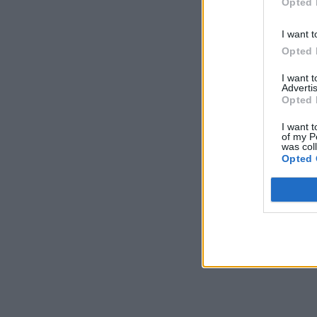
Opted 
I want t
Opted 
I want 
Advertis
Opted 
I want t
of my P
was col
Opted 