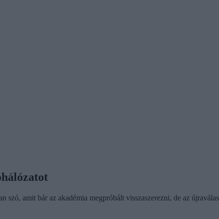
óhálózatot
n szó, amit bár az akadémia megpróbált visszaszerezni, de az újraválas