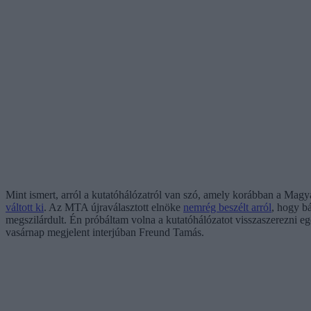
Mint ismert, arról a kutatóhálózatról van szó, amely korábban a Mag
váltott ki
. Az MTA újraválasztott elnöke
nemrég beszélt arról
, hogy bá
megszilárdult. Én próbáltam volna a kutatóhálózatot visszaszerezni e
vasárnap megjelent interjúban Freund Tamás.