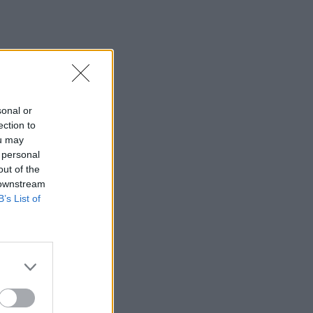
sonal or
ection to
ou may
 personal
out of the
 downstream
B’s List of