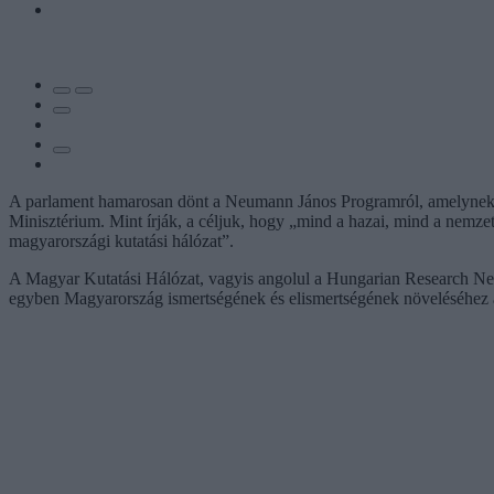
A parlament hamarosan dönt a Neumann János Programról, amelynek r
Minisztérium. Mint írják, a céljuk, hogy „mind a hazai, mind a nemze
magyarországi kutatási hálózat”.
A Magyar Kutatási Hálózat, vagyis angolul a Hungarian Research Netw
egyben Magyarország ismertségének és elismertségének növeléséhez a