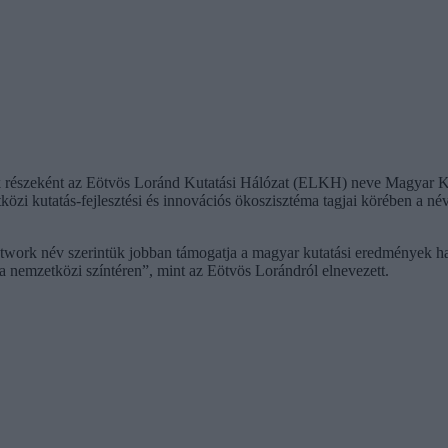
észeként az Eötvös Loránd Kutatási Hálózat (ELKH) neve Magyar Kutat
tközi kutatás-fejlesztési és innovációs ökoszisztéma tagjai körében a n
ork név szerintük jobban támogatja a magyar kutatási eredmények haté
 nemzetközi színtéren”, mint az Eötvös Lorándról elnevezett.