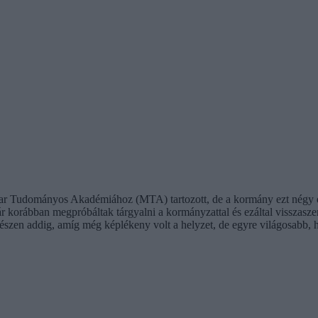
yar Tudományos Akadémiához (MTA) tartozott, de a kormány ezt négy éve
r korábban megpróbáltak tárgyalni a kormányzattal és ezáltal visszaszer
gészen addig, amíg még képlékeny volt a helyzet, de egyre világosabb,