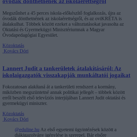
óvodák dönthetnének az iskolaérettségről
Megszűnhet a 45 perces iskola-előkészítő foglalkozás, újra az
óvodák dönthetnének az iskolaérettségről, és az oviKRÉTA is
átalakulhat. Többek között ezeket a változtatásokat javasolta az
Oktatási és Gyermekügyi Minisztériumnak a Magyar
Óvodapedagógiai Egyesület.
Közoktatás
Kovács Dóri
Lannert Judit a tankerületek átalakításáról: Az
iskolaigazgatók visszakapják munkáltatói jogaikat
Fokozatosan alakítaná át a tankerületi rendszert a kormány,
miközben megszüntetné annak politikai jellegét – többek között
erről beszélt első televíziós interjújában Lannert Judit oktatási és
gyermekügyi miniszter.
Közoktatás
Kovács Dóri
@eduline.hu
Az első egyetemi ügyintézések között a
diákigazolvány igénylése is szerepel. Bár elsőre