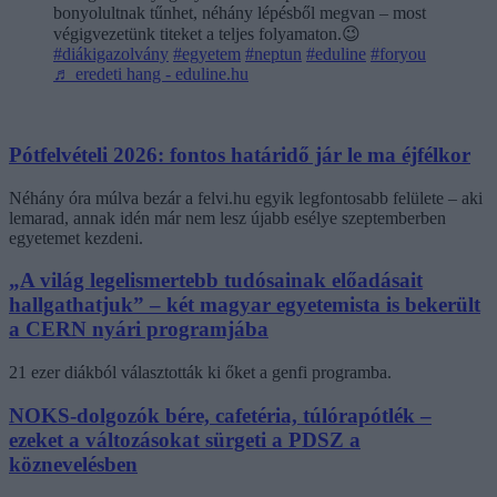
bonyolultnak tűnhet, néhány lépésből megvan – most
végigvezetünk titeket a teljes folyamaton.😉
#diákigazolvány
#egyetem
#neptun
#eduline
#foryou
♬ eredeti hang - eduline.hu
Pótfelvételi 2026: fontos határidő jár le ma éjfélkor
Néhány óra múlva bezár a felvi.hu egyik legfontosabb felülete – aki
lemarad, annak idén már nem lesz újabb esélye szeptemberben
egyetemet kezdeni.
„A világ legelismertebb tudósainak előadásait
hallgathatjuk” – két magyar egyetemista is bekerült
a CERN nyári programjába
21 ezer diákból választották ki őket a genfi programba.
NOKS-dolgozók bére, cafetéria, túlórapótlék –
ezeket a változásokat sürgeti a PDSZ a
köznevelésben