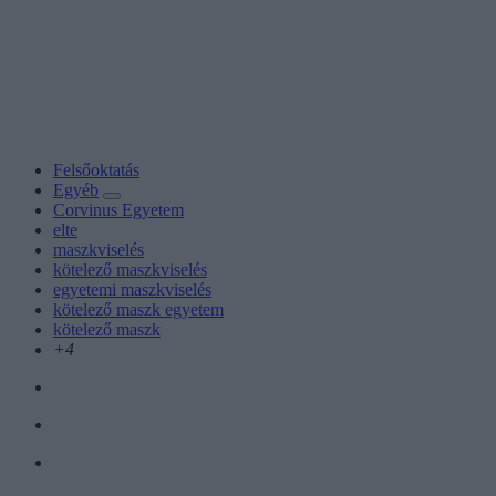
Felsőoktatás
Egyéb
Corvinus Egyetem
elte
maszkviselés
kötelező maszkviselés
egyetemi maszkviselés
kötelező maszk egyetem
kötelező maszk
+4