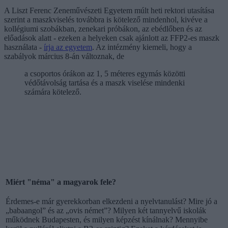
A Liszt Ferenc Zeneművészeti Egyetem múlt heti rektori utasítása
szerint a maszkviselés továbbra is kötelező mindenhol, kivéve a
kollégiumi szobákban, zenekari próbákon, az ebédlőben és az
előadások alatt - ezeken a helyeken csak ajánlott az FFP2-es maszk
használata -
írja az egyetem
. Az intézmény kiemeli, hogy a
szabályok március 8-án változnak, de
a csoportos órákon az 1, 5 méteres egymás közötti
védőtávolság tartása és a maszk viselése mindenki
számára kötelező.
Miért "néma" a magyarok fele?
Érdemes-e már gyerekkorban elkezdeni a nyelvtanulást? Mire jó a
„babaangol” és az „ovis német”? Milyen két tannyelvű iskolák
működnek Budapesten, és milyen képzést kínálnak? Mennyibe