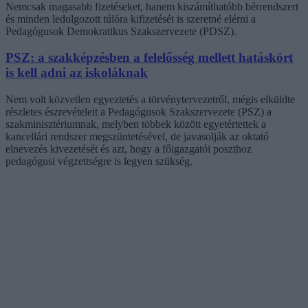
Nemcsak magasabb fizetéseket, hanem kiszámíthatóbb bérrendszert
és minden ledolgozott túlóra kifizetését is szeretné elérni a
Pedagógusok Demokratikus Szakszervezete (PDSZ).
PSZ: a szakképzésben a felelősség mellett hatáskört
is kell adni az iskoláknak
Nem volt közvetlen egyeztetés a törvénytervezetről, mégis elküldte
részletes észrevételeit a Pedagógusok Szakszervezete (PSZ) a
szakminisztériumnak, melyben többek között egyetértettek a
kancellári rendszer megszüntetésével, de javasolják az oktató
elnevezés kivezetését és azt, hogy a főigazgatói poszthoz
pedagógusi végzettségre is legyen szükség.