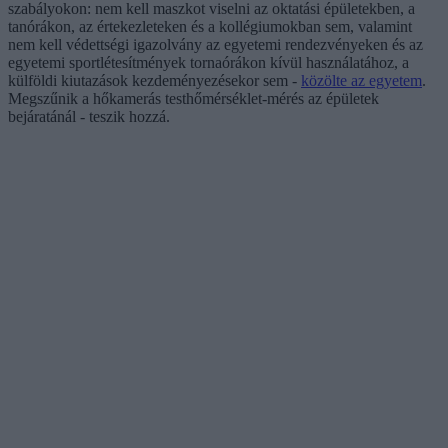
szabályokon: nem kell maszkot viselni az oktatási épületekben, a
tanórákon, az értekezleteken és a kollégiumokban sem, valamint
nem kell védettségi igazolvány az egyetemi rendezvényeken és az
egyetemi sportlétesítmények tornaórákon kívül használatához, a
külföldi kiutazások kezdeményezésekor sem -
közölte az egyetem
.
Megszűnik a hőkamerás testhőmérséklet-mérés az épületek
bejáratánál - teszik hozzá.