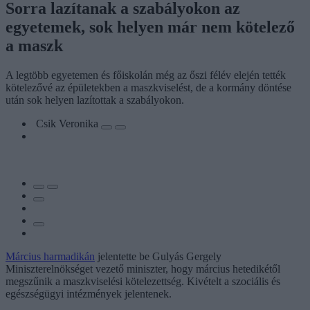
Sorra lazítanak a szabályokon az
egyetemek, sok helyen már nem kötelező
a maszk
A legtöbb egyetemen és főiskolán még az őszi félév elején tették
kötelezővé az épületekben a maszkviselést, de a kormány döntése
után sok helyen lazítottak a szabályokon.
Csik Veronika
Március harmadikán
jelentette be Gulyás Gergely
Miniszterelnökséget vezető miniszter, hogy március hetedikétől
megszűnik a maszkviselési kötelezettség. Kivételt a szociális és
egészségügyi intézmények jelentenek.