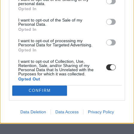
personal data.
Opted In
I want to opt-out of the Sale of my
Corvinus Egyetem
Personal Data.
elte
Opted In
maszkviselés
kötelező maszkviselés
I want to opt-out of processing my
egyetemi maszkviselés
Personal Data for Targeted Advertising.
kötelező maszk egyetem
Opted In
kötelező maszk
I want to opt-out of Collection, Use,
Retention, Sale, and/or Sharing of my
Personal Data that Is Unrelated with the
Purposes for which it was collected.
Opted Out
CONFIRM
Data Deletion
Data Access
Privacy Policy