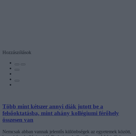
Hozzászólások
Több mint kétszer annyi diák jutott be a
felsőoktatásba, mint ahány kollégiumi férőhely
összesen van
Nemcsak abban vannak jelentős különbségek az egyetemek között,