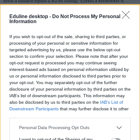
kerül a nulláról eljutni a B2-es szintig? Ezeket a kérdéseket is
megválaszoljuk a
HVG Nyelvtanulás 2022 kiadványában
, amely a
nyelvvizsga előtt állóknak is segít.
Eduline desktop -
Do Not Process My Personal
Information
Hogy könnyebb legyen választani, összehasonlítottuk a
legnépszerűbb vizsgatípusokat, megnéztük a feladatokat és az
If you wish to opt-out of the sale, sharing to third parties, or
árakat, sőt még a szakmai és az online nyelvvizsgákat is. A HVG
processing of your personal or sensitive information for
Nyelvtanulás 2022 kiadványt keressétek az újságárusoknál
vagy
targeted advertising by us, please use the below opt-out
rendeljétek meg itt
.
section to confirm your selection. Please note that after your
opt-out request is processed you may continue seeing
interest-based ads based on personal information utilized by
us or personal information disclosed to third parties prior to
your opt-out. You may separately opt-out of the further
disclosure of your personal information by third parties on the
IAB’s list of downstream participants. This information may
also be disclosed by us to third parties on the
IAB’s List of
Downstream Participants
that may further disclose it to other
third parties.
Personal Data Processing Opt Outs
I want to opt-out of the Sharing of my