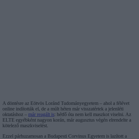
A döntésre az Eötvös Loránd Tudományegyetem – ahol a félévet
online indították el, de a múlt héten már visszatértek a jelenléti
oktatáshoz –
már reagált is
: hétfő óta nem kell maszkot viselni. Az
ELTE egyébként nagyon korán, már augusztus végén elrendelte a
kötelező maszkviselést.
Ezzel párhuzamosan a Budapesti Corvinus Egyetem is lazított a