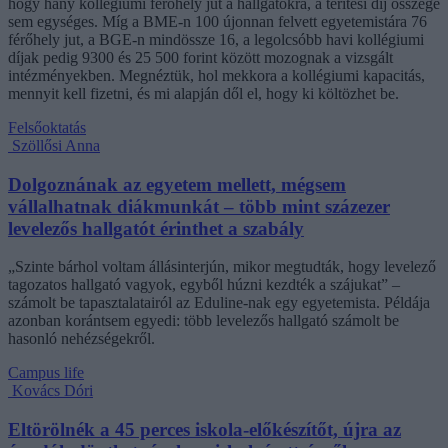
hogy hány kollégiumi férőhely jut a hallgatókra, a térítési díj összege
sem egységes. Míg a BME-n 100 újonnan felvett egyetemistára 76
férőhely jut, a BGE-n mindössze 16, a legolcsóbb havi kollégiumi
díjak pedig 9300 és 25 500 forint között mozognak a vizsgált
intézményekben. Megnéztük, hol mekkora a kollégiumi kapacitás,
mennyit kell fizetni, és mi alapján dől el, hogy ki költözhet be.
Felsőoktatás
Szöllősi Anna
Dolgoznának az egyetem mellett, mégsem
vállalhatnak diákmunkát – több mint százezer
levelezős hallgatót érinthet a szabály
„Szinte bárhol voltam állásinterjún, mikor megtudták, hogy levelező
tagozatos hallgató vagyok, egyből húzni kezdték a szájukat” –
számolt be tapasztalatairól az Eduline-nak egy egyetemista. Példája
azonban korántsem egyedi: több levelezős hallgató számolt be
hasonló nehézségekről.
Campus life
Kovács Dóri
Eltörölnék a 45 perces iskola-előkészítőt, újra az