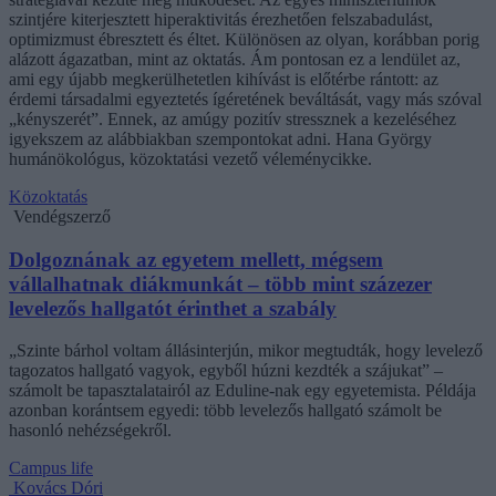
szintjére kiterjesztett hiperaktivitás érezhetően felszabadulást,
optimizmust ébresztett és éltet. Különösen az olyan, korábban porig
alázott ágazatban, mint az oktatás. Ám pontosan ez a lendület az,
ami egy újabb megkerülhetetlen kihívást is előtérbe rántott: az
érdemi társadalmi egyeztetés ígéretének beváltását, vagy más szóval
„kényszerét”. Ennek, az amúgy pozitív stressznek a kezeléséhez
igyekszem az alábbiakban szempontokat adni. Hana György
humánökológus, közoktatási vezető véleménycikke.
Közoktatás
Vendégszerző
Dolgoznának az egyetem mellett, mégsem
vállalhatnak diákmunkát – több mint százezer
levelezős hallgatót érinthet a szabály
„Szinte bárhol voltam állásinterjún, mikor megtudták, hogy levelező
tagozatos hallgató vagyok, egyből húzni kezdték a szájukat” –
számolt be tapasztalatairól az Eduline-nak egy egyetemista. Példája
azonban korántsem egyedi: több levelezős hallgató számolt be
hasonló nehézségekről.
Campus life
Kovács Dóri