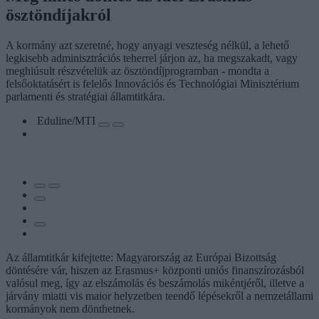
ösztöndíjakról
A kormány azt szeretné, hogy anyagi veszteség nélkül, a lehető
legkisebb adminisztrációs teherrel járjon az, ha megszakadt, vagy
meghiúsult részvételük az ösztöndíjprogramban - mondta a
felsőoktatásért is felelős Innovációs és Technológiai Minisztérium
parlamenti és stratégiai államtitkára.
Eduline/MTI
Az államtitkár kifejtette: Magyarország az Európai Bizottság
döntésére vár, hiszen az Erasmus+ központi uniós finanszírozásból
valósul meg, így az elszámolás és beszámolás mikéntjéről, illetve a
járvány miatti vis maior helyzetben teendő lépésekről a nemzetállami
kormányok nem dönthetnek.