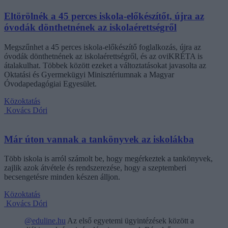
Eltörölnék a 45 perces iskola-előkészítőt, újra az
óvodák dönthetnének az iskolaérettségről
Megszűnhet a 45 perces iskola-előkészítő foglalkozás, újra az
óvodák dönthetnének az iskolaérettségről, és az oviKRÉTA is
átalakulhat. Többek között ezeket a változtatásokat javasolta az
Oktatási és Gyermekügyi Minisztériumnak a Magyar
Óvodapedagógiai Egyesület.
Közoktatás
Kovács Dóri
Már úton vannak a tankönyvek az iskolákba
Több iskola is arról számolt be, hogy megérkeztek a tankönyvek,
zajlik azok átvétele és rendszerezése, hogy a szeptemberi
becsengetésre minden készen álljon.
Közoktatás
Kovács Dóri
@eduline.hu
Az első egyetemi ügyintézések között a