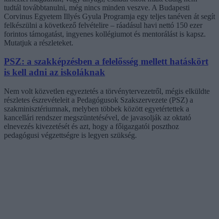
tudtál továbbtanulni, még nincs minden veszve. A Budapesti
Corvinus Egyetem Illyés Gyula Programja egy teljes tanéven át segít
felkészülni a következő felvételire – ráadásul havi nettó 150 ezer
forintos támogatást, ingyenes kollégiumot és mentorálást is kapsz.
Mutatjuk a részleteket.
PSZ: a szakképzésben a felelősség mellett hatáskört
is kell adni az iskoláknak
Nem volt közvetlen egyeztetés a törvénytervezetről, mégis elküldte
részletes észrevételeit a Pedagógusok Szakszervezete (PSZ) a
szakminisztériumnak, melyben többek között egyetértettek a
kancellári rendszer megszüntetésével, de javasolják az oktató
elnevezés kivezetését és azt, hogy a főigazgatói poszthoz
pedagógusi végzettségre is legyen szükség.