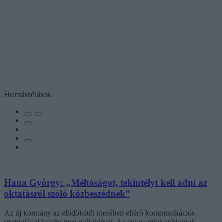
Hozzászólások
Hana György: „Méltóságot, tekintélyt kell adni az
oktatásról szóló közbeszédnek”
Az új kormány az elődökétől merőben eltérő kommunikációs
stratégiával kezdte meg működését. Az egyes minisztériumok