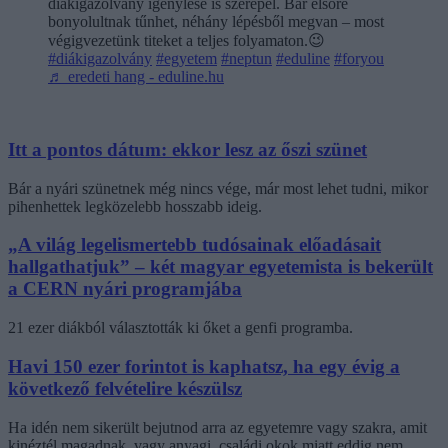
diákigazolvány igénylése is szerepel. Bár elsőre
bonyolultnak tűnhet, néhány lépésből megvan – most
végigvezetünk titeket a teljes folyamaton.😉
#diákigazolvány
#egyetem
#neptun
#eduline
#foryou
♬ eredeti hang - eduline.hu
Itt a pontos dátum: ekkor lesz az őszi szünet
Bár a nyári szünetnek még nincs vége, már most lehet tudni, mikor
pihenhettek legközelebb hosszabb ideig.
„A világ legelismertebb tudósainak előadásait
hallgathatjuk” – két magyar egyetemista is bekerült
a CERN nyári programjába
21 ezer diákból választották ki őket a genfi programba.
Havi 150 ezer forintot is kaphatsz, ha egy évig a
következő felvételire készülsz
Ha idén nem sikerült bejutnod arra az egyetemre vagy szakra, amit
kinéztél magadnak, vagy anyagi, családi okok miatt eddig nem