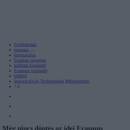
Felsőoktatás
erasmus
koronavírus
Erasmus program
külföldi ösztöndíj
Erasmus ösztöndíj
belföld
Innovációs és Technológiai Minisztérium
+3
Még nincs döntés az idei Erasmus