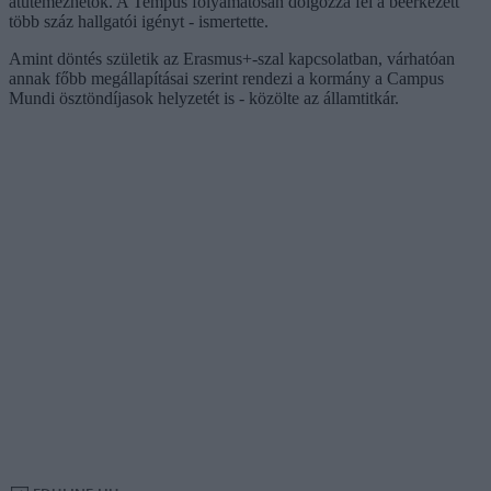
átütemezhetők. A Tempus folyamatosan dolgozza fel a beérkezett
több száz hallgatói igényt - ismertette.
Amint döntés születik az Erasmus+-szal kapcsolatban, várhatóan
annak főbb megállapításai szerint rendezi a kormány a Campus
Mundi ösztöndíjasok helyzetét is - közölte az államtitkár.