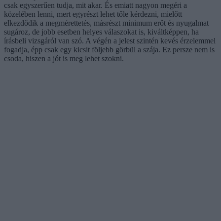
csak egyszerűen tudja, mit akar. És emiatt nagyon megéri a
közelében lenni, mert egyrészt lehet tőle kérdezni, mielőtt
elkezdődik a megmérettetés, másrészt minimum erőt és nyugalmat
sugároz, de jobb esetben helyes válaszokat is, kiváltképpen, ha
írásbeli vizsgáról van szó. A végén a jelest szintén kevés érzelemmel
fogadja, épp csak egy kicsit följebb görbül a szája. Ez persze nem is
csoda, hiszen a jót is meg lehet szokni.