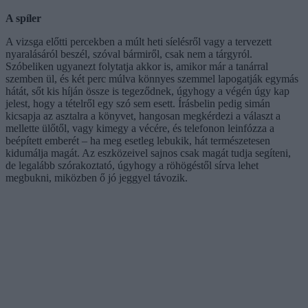
A spíler
A vizsga előtti percekben a múlt heti síelésről vagy a tervezett
nyaralásáról beszél, szóval bármiről, csak nem a tárgyról.
Szóbeliken ugyanezt folytatja akkor is, amikor már a tanárral
szemben ül, és két perc múlva könnyes szemmel lapogatják egymás
hátát, sőt kis híján össze is tegeződnek, úgyhogy a végén úgy kap
jelest, hogy a tételről egy szó sem esett. Írásbelin pedig simán
kicsapja az asztalra a könyvet, hangosan megkérdezi a választ a
mellette ülőtől, vagy kimegy a vécére, és telefonon leinfózza a
beépített emberét – ha meg esetleg lebukik, hát természetesen
kidumálja magát. Az eszközeivel sajnos csak magát tudja segíteni,
de legalább szórakoztató, úgyhogy a röhögéstől sírva lehet
megbukni, miközben ő jó jeggyel távozik.