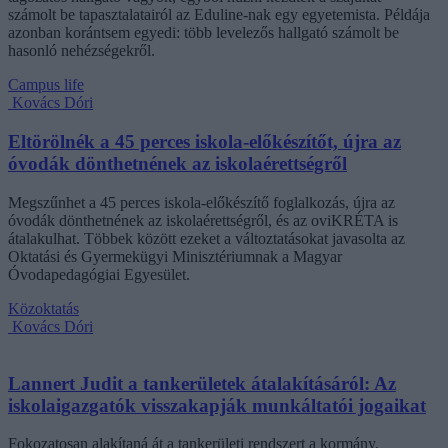
számolt be tapasztalatairól az Eduline-nak egy egyetemista. Példája
azonban korántsem egyedi: több levelezős hallgató számolt be
hasonló nehézségekről.
Campus life
Kovács Dóri
Eltörölnék a 45 perces iskola-előkészítőt, újra az
óvodák dönthetnének az iskolaérettségről
Megszűnhet a 45 perces iskola-előkészítő foglalkozás, újra az
óvodák dönthetnének az iskolaérettségről, és az oviKRÉTA is
átalakulhat. Többek között ezeket a változtatásokat javasolta az
Oktatási és Gyermekügyi Minisztériumnak a Magyar
Óvodapedagógiai Egyesület.
Közoktatás
Kovács Dóri
Lannert Judit a tankerületek átalakításáról: Az
iskolaigazgatók visszakapják munkáltatói jogaikat
Fokozatosan alakítaná át a tankerületi rendszert a kormány,