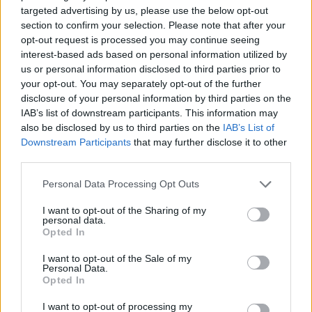
élvezné. Bohém lévén amúgy valószínűleg tényleg élvezi is. A
targeted advertising by us, please use the below opt-out
vizsgán emiatt persze mások semmi hasznát nem látják, ellenben
section to confirm your selection. Please note that after your
UV-csekket bármikor előbb lehet tőle szerezni, mint a tanulmányi
opt-out request is processed you may continue seeing
osztályról.
interest-based ads based on personal information utilized by
A mesterlövész
us or personal information disclosed to third parties prior to
your opt-out. You may separately opt-out of the further
Tanulni lusta, puskát készíteni viszont sosem rest, sőt
disclosure of your personal information by third parties on the
tulajdonképpen több energiát fektet ebbe, mint amennyibe az
IAB’s list of downstream participants. This information may
kerülne, hogy a fejébe tömje, amit tudni kell. Ez azonban neki nem
számít, lévén hogy igazi művész, és ahogyan a félrelépő házastárs is
also be disclosed by us to third parties on the
IAB’s List of
nagyobbrészt a kockázatot élvezi, meg a drogos is az anyag
Downstream Participants
that may further disclose it to other
megszerzését, úgy neki is az a lényeg, hogy hogyan tud túljárni az
third parties.
oktató eszén. És mindig sikeres, még szóbelin is. Sajnos a saját
dolga eléggé leköti, így segítséget kérni nehéz tőle, de az elhasznált
Personal Data Processing Opt Outs
lövedékeit néha azért lepasszolja. Pókerezni viszont lehetőleg senki
ne üljön le vele a szabadidejében.
I want to opt-out of the Sharing of my
personal data.
Opted In
I want to opt-out of the Sale of my
Personal Data.
Opted In
I want to opt-out of processing my