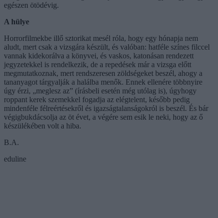
egészen ötödévig.
A hülye
Horrorfilmekbe illő sztorikat mesél róla, hogy egy hónapja nem
aludt, mert csak a vizsgára készült, és valóban: hatféle színes filccel
vannak kidekorálva a könyvei, és vaskos, katonásan rendezett
jegyzetekkel is rendelkezik, de a repedések már a vizsga előtt
megmutatkoznak, mert rendszeresen zöldségeket beszél, ahogy a
tananyagot tárgyalják a halálba menők. Ennek ellenére többnyire
úgy érzi, „meglesz az” (írásbeli esetén még utólag is), úgyhogy
roppant kerek szemekkel fogadja az elégtelent, később pedig
mindenféle félreértésekről és igazságtalanságokról is beszél. És bár
végigbukdácsolja az öt évet, a végére sem esik le neki, hogy az ő
készülékében volt a hiba.
B.A.
eduline