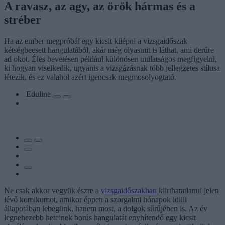
A ravasz, az agy, az örök hármas és a
stréber
Ha az ember megpróbál egy kicsit kilépni a vizsgaidőszak
kétségbeesett hangulatából, akár még olyasmit is láthat, ami derűre
ad okot. Éles bevetésen például különösen mulatságos megfigyelni,
ki hogyan viselkedik, ugyanis a vizsgázásnak több jellegzetes stílusa
létezik, és ez valahol azért igencsak megmosolyogtató.
Eduline
Ne csak akkor vegyük észre a
vizsgaidőszakban
kiirthatatlanul jelen
lévő komikumot, amikor éppen a szorgalmi hónapok idilli
állapotában lebegünk, hanem most, a dolgok sűrűjében is. Az év
legnehezebb heteinek borús hangulatát enyhítendő egy kicsit