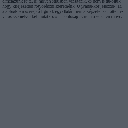
elmélázunk rajta, ki milyen stílusban vizsgázik, és nem is titkoljuk,
hogy kifejezetten rötyörészni szeretnénk. Ugyanakkor jelezzük: az
alábbiakban szereplő figurák egyáltalán nem a képzelet szülöttei, és
valós személyekkel mutatkozó hasonlóságuk nem a véletlen műve.