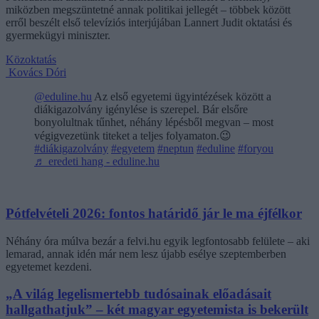
miközben megszüntetné annak politikai jellegét – többek között
erről beszélt első televíziós interjújában Lannert Judit oktatási és
gyermekügyi miniszter.
Közoktatás
Kovács Dóri
@eduline.hu
Az első egyetemi ügyintézések között a
diákigazolvány igénylése is szerepel. Bár elsőre
bonyolultnak tűnhet, néhány lépésből megvan – most
végigvezetünk titeket a teljes folyamaton.😉
#diákigazolvány
#egyetem
#neptun
#eduline
#foryou
♬ eredeti hang - eduline.hu
Pótfelvételi 2026: fontos határidő jár le ma éjfélkor
Néhány óra múlva bezár a felvi.hu egyik legfontosabb felülete – aki
lemarad, annak idén már nem lesz újabb esélye szeptemberben
egyetemet kezdeni.
„A világ legelismertebb tudósainak előadásait
hallgathatjuk” – két magyar egyetemista is bekerült