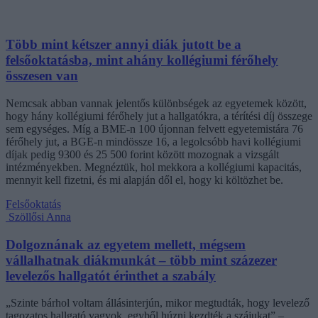
Több mint kétszer annyi diák jutott be a
felsőoktatásba, mint ahány kollégiumi férőhely
összesen van
Nemcsak abban vannak jelentős különbségek az egyetemek között,
hogy hány kollégiumi férőhely jut a hallgatókra, a térítési díj összege
sem egységes. Míg a BME-n 100 újonnan felvett egyetemistára 76
férőhely jut, a BGE-n mindössze 16, a legolcsóbb havi kollégiumi
díjak pedig 9300 és 25 500 forint között mozognak a vizsgált
intézményekben. Megnéztük, hol mekkora a kollégiumi kapacitás,
mennyit kell fizetni, és mi alapján dől el, hogy ki költözhet be.
Felsőoktatás
Szöllősi Anna
Dolgoznának az egyetem mellett, mégsem
vállalhatnak diákmunkát – több mint százezer
levelezős hallgatót érinthet a szabály
„Szinte bárhol voltam állásinterjún, mikor megtudták, hogy levelező
tagozatos hallgató vagyok, egyből húzni kezdték a szájukat” –