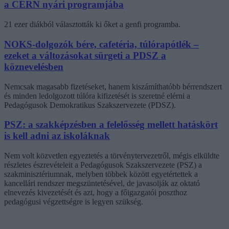
a CERN nyári programjába
21 ezer diákból választották ki őket a genfi programba.
NOKS-dolgozók bére, cafetéria, túlórapótlék –
ezeket a változásokat sürgeti a PDSZ a
köznevelésben
Nemcsak magasabb fizetéseket, hanem kiszámíthatóbb bérrendszert
és minden ledolgozott túlóra kifizetését is szeretné elérni a
Pedagógusok Demokratikus Szakszervezete (PDSZ).
PSZ: a szakképzésben a felelősség mellett hatáskört
is kell adni az iskoláknak
Nem volt közvetlen egyeztetés a törvénytervezetről, mégis elküldte
részletes észrevételeit a Pedagógusok Szakszervezete (PSZ) a
szakminisztériumnak, melyben többek között egyetértettek a
kancellári rendszer megszüntetésével, de javasolják az oktató
elnevezés kivezetését és azt, hogy a főigazgatói poszthoz
pedagógusi végzettségre is legyen szükség.