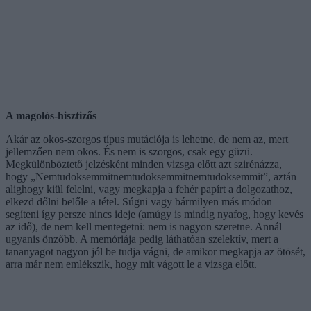
A magolós-hisztizős
Akár az okos-szorgos típus mutációja is lehetne, de nem az, mert
jellemzően nem okos. És nem is szorgos, csak egy güzü.
Megkülönböztető jelzésként minden vizsga előtt azt szirénázza,
hogy „Nemtudoksemmitnemtudoksemmitnemtudoksemmit”, aztán
alighogy kiül felelni, vagy megkapja a fehér papírt a dolgozathoz,
elkezd dőlni belőle a tétel. Súgni vagy bármilyen más módon
segíteni így persze nincs ideje (amúgy is mindig nyafog, hogy kevés
az idő), de nem kell mentegetni: nem is nagyon szeretne. Annál
ugyanis önzőbb. A memóriája pedig láthatóan szelektív, mert a
tananyagot nagyon jól be tudja vágni, de amikor megkapja az ötösét,
arra már nem emlékszik, hogy mit vágott le a vizsga előtt.