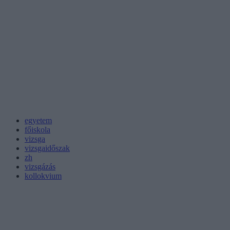
egyetem
főiskola
vizsga
vizsgaidőszak
zh
vizsgázás
kollokvium