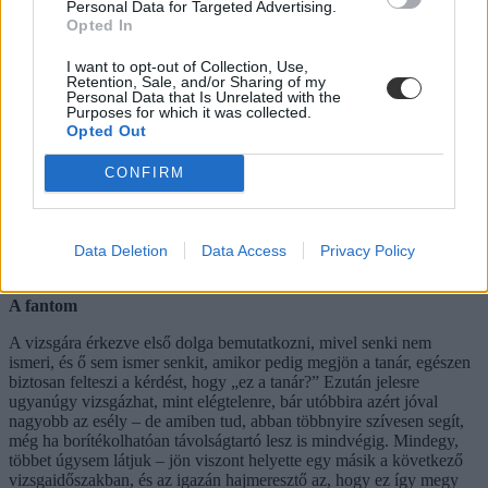
Personal Data for Targeted Advertising.
Opted In
I want to opt-out of Collection, Use,
Retention, Sale, and/or Sharing of my
Personal Data that Is Unrelated with the
Purposes for which it was collected.
Opted Out
CONFIRM
Data Deletion
Data Access
Privacy Policy
A fantom
A vizsgára érkezve első dolga bemutatkozni, mivel senki nem
ismeri, és ő sem ismer senkit, amikor pedig megjön a tanár, egészen
biztosan felteszi a kérdést, hogy „ez a tanár?” Ezután jelesre
ugyanúgy vizsgázhat, mint elégtelenre, bár utóbbira azért jóval
nagyobb az esély – de amiben tud, abban többnyire szívesen segít,
még ha borítékolhatóan távolságtartó lesz is mindvégig. Mindegy,
többet úgysem látjuk – jön viszont helyette egy másik a következő
vizsgaidőszakban, és az igazán hajmeresztő az, hogy ez így megy