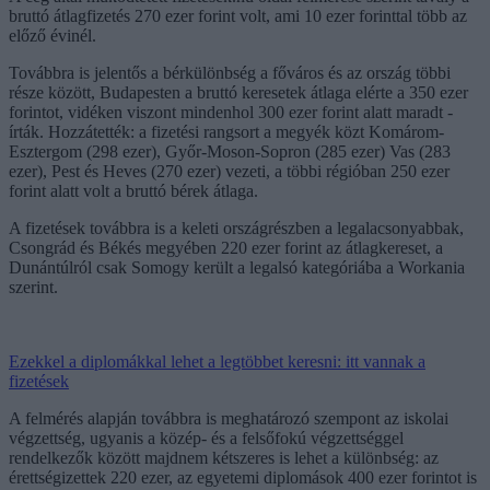
bruttó átlagfizetés 270 ezer forint volt, ami 10 ezer forinttal több az
előző évinél.
Továbbra is jelentős a bérkülönbség a főváros és az ország többi
része között, Budapesten a bruttó keresetek átlaga elérte a 350 ezer
forintot, vidéken viszont mindenhol 300 ezer forint alatt maradt -
írták. Hozzátették: a fizetési rangsort a megyék közt Komárom-
Esztergom (298 ezer), Győr-Moson-Sopron (285 ezer) Vas (283
ezer), Pest és Heves (270 ezer) vezeti, a többi régióban 250 ezer
forint alatt volt a bruttó bérek átlaga.
A fizetések továbbra is a keleti országrészben a legalacsonyabbak,
Csongrád és Békés megyében 220 ezer forint az átlagkereset, a
Dunántúlról csak Somogy került a legalsó kategóriába a Workania
szerint.
Ezekkel a diplomákkal lehet a legtöbbet keresni: itt vannak a
fizetések
A felmérés alapján továbbra is meghatározó szempont az iskolai
végzettség, ugyanis a közép- és a felsőfokú végzettséggel
rendelkezők között majdnem kétszeres is lehet a különbség: az
érettségizettek 220 ezer, az egyetemi diplomások 400 ezer forintot is