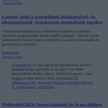
Kovács Dóri
Lannert Judit a tankerületek átalakításáról: Az
iskolaigazgatók visszakapják munkáltatói jogaikat
Fokozatosan alakítaná át a tankerületi rendszert a kormány,
miközben megszüntetné annak politikai jellegét – többek között
erről beszélt első televíziós interjújában Lannert Judit oktatási és
gyermekügyi miniszter.
Közoktatás
Kovács Dóri
@eduline.hu
Az első egyetemi ügyintézések között a
diákigazolvány igénylése is szerepel. Bár elsőre
bonyolultnak tűnhet, néhány lépésből megvan – most
végigvezetünk titeket a teljes folyamaton.😉
#diákigazolvány
#egyetem
#neptun
#eduline
#foryou
♬ eredeti hang - eduline.hu
Pótfelvételi 2026: fontos határidő jár le ma éjfélkor