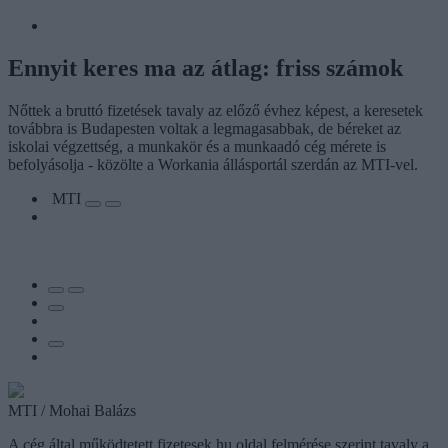
Ennyit keres ma az átlag: friss számok
Nőttek a bruttó fizetések tavaly az előző évhez képest, a keresetek
továbbra is Budapesten voltak a legmagasabbak, de béreket az
iskolai végzettség, a munkakör és a munkaadó cég mérete is
befolyásolja - közölte a Workania állásportál szerdán az MTI-vel.
MTI
MTI / Mohai Balázs
A cég által működtetett fizetesek.hu oldal felmérése szerint tavaly a