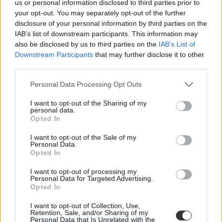
us or personal information disclosed to third parties prior to
Hozzászólások
your opt-out. You may separately opt-out of the further
disclosure of your personal information by third parties on the
IAB’s list of downstream participants. This information may
also be disclosed by us to third parties on the
IAB’s List of
Downstream Participants
that may further disclose it to other
third parties.
Personal Data Processing Opt Outs
Több mint kétszer annyi diák jutott be a
I want to opt-out of the Sharing of my
felsőoktatásba, mint ahány kollégiumi férőhely
personal data.
összesen van
Opted In
I want to opt-out of the Sale of my
Nemcsak abban vannak jelentős különbségek az egyetemek között,
Personal Data.
hogy hány kollégiumi férőhely jut a hallgatókra, a térítési díj összege
Opted In
sem egységes. Míg a BME-n 100 újonnan felvett egyetemistára 76
férőhely jut, a BGE-n mindössze 16, a legolcsóbb havi kollégiumi
I want to opt-out of processing my
díjak pedig 9300 és 25 500 forint között mozognak a vizsgált
Personal Data for Targeted Advertising.
intézményekben. Megnéztük, hol mekkora a kollégiumi kapacitás,
Opted In
mennyit kell fizetni, és mi alapján dől el, hogy ki költözhet be.
I want to opt-out of Collection, Use,
Felsőoktatás
Retention, Sale, and/or Sharing of my
Szöllősi Anna
Personal Data that Is Unrelated with the