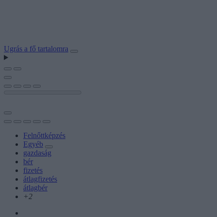
Ugrás a fő tartalomra
Felnőttképzés
Egyéb
gazdaság
bér
fizetés
átlagfizetés
átlagbér
+2