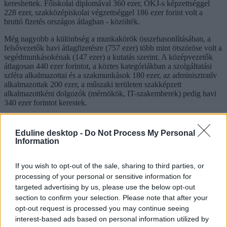
kereshettek. Főiskolai diplomával 360 ezer, OKJ-s képzettséggel
228 ezer, szakközépiskolai végzettséggel 186 ezer forint volt a
bruttó fizetés országos átlagban - közölték.
Még nagyobb a különbség a munkakörök összehasonlításában, a
felsővezetők havi átlagfizetésre (757 ezer) több mint ötszöröse volt a
segédmunkásokénak (147 ezer) a kutatás szerint. A középvezetők
átlagosan 440 ezer forintot, a köztes kategóriákban a szolgáltatási
szféra alkalmazottai és a szakmunkások 180 ezer, az adminisztratív
alkalmazottak 200 ezer, a műszaki területen szakképzett
alkalmazottként dolgozók (mérnökök, IT-szakemberek) pedig havi
340 ezer forintot kerestek.
A felmérés szerint a 10-nél kevesebb alkalmazottat foglalkoztató
cégeknél a fizetések átlaga 200 ezer forint alatt maradt, az 1000 fő
Eduline desktop -
Do Not Process My Personal
felettieknél viszont 330 ezer forint volt, a cégek mérete tehát szintén
Information
meghatározó lehet az adatok szerint. A legkisebb és a legnagyobb
cégek dolgozóinak fizetése között átlagosan egyharmadnyi a
különbség - állapítja meg a Workania.
If you wish to opt-out of the sale, sharing to third parties, or
processing of your personal or sensitive information for
gazdaság
targeted advertising by us, please use the below opt-out
bér
section to confirm your selection. Please note that after your
fizetés
opt-out request is processed you may continue seeing
átlagfizetés
interest-based ads based on personal information utilized by
átlagbér