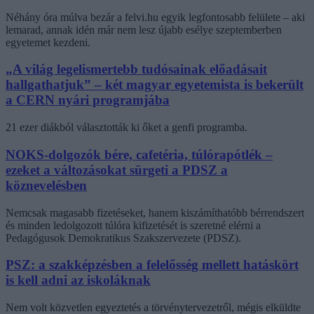
Néhány óra múlva bezár a felvi.hu egyik legfontosabb felülete – aki
lemarad, annak idén már nem lesz újabb esélye szeptemberben
egyetemet kezdeni.
„A világ legelismertebb tudósainak előadásait
hallgathatjuk” – két magyar egyetemista is bekerült
a CERN nyári programjába
21 ezer diákból választották ki őket a genfi programba.
NOKS-dolgozók bére, cafetéria, túlórapótlék –
ezeket a változásokat sürgeti a PDSZ a
köznevelésben
Nemcsak magasabb fizetéseket, hanem kiszámíthatóbb bérrendszert
és minden ledolgozott túlóra kifizetését is szeretné elérni a
Pedagógusok Demokratikus Szakszervezete (PDSZ).
PSZ: a szakképzésben a felelősség mellett hatáskört
is kell adni az iskoláknak
Nem volt közvetlen egyeztetés a törvénytervezetről, mégis elküldte