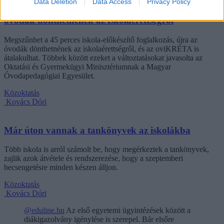
Data Deletion
Data Access
Privacy Policy
Eltörölnék a 45 perces iskola-előkészítőt, újra az
óvodák dönthetnének az iskolaérettségről
Megszűnhet a 45 perces iskola-előkészítő foglalkozás, újra az
óvodák dönthetnének az iskolaérettségről, és az oviKRÉTA is
átalakulhat. Többek között ezeket a változtatásokat javasolta az
Oktatási és Gyermekügyi Minisztériumnak a Magyar
Óvodapedagógiai Egyesület.
Közoktatás
Kovács Dóri
Már úton vannak a tankönyvek az iskolákba
Több iskola is arról számolt be, hogy megérkeztek a tankönyvek,
zajlik azok átvétele és rendszerezése, hogy a szeptemberi
becsengetésre minden készen álljon.
Közoktatás
Kovács Dóri
@eduline.hu
Az első egyetemi ügyintézések között a
diákigazolvány igénylése is szerepel. Bár elsőre