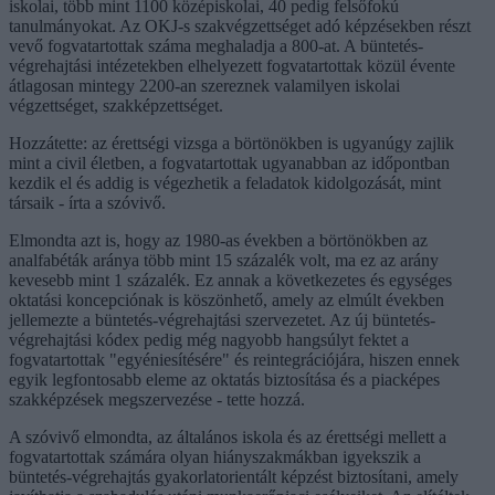
iskolai, több mint 1100 középiskolai, 40 pedig felsőfokú
tanulmányokat. Az OKJ-s szakvégzettséget adó képzésekben részt
vevő fogvatartottak száma meghaladja a 800-at. A büntetés-
végrehajtási intézetekben elhelyezett fogvatartottak közül évente
átlagosan mintegy 2200-an szereznek valamilyen iskolai
végzettséget, szakképzettséget.
Hozzátette: az érettségi vizsga a börtönökben is ugyanúgy zajlik
mint a civil életben, a fogvatartottak ugyanabban az időpontban
kezdik el és addig is végezhetik a feladatok kidolgozását, mint
társaik - írta a szóvivő.
Elmondta azt is, hogy az 1980-as években a börtönökben az
analfabéták aránya több mint 15 százalék volt, ma ez az arány
kevesebb mint 1 százalék. Ez annak a következetes és egységes
oktatási koncepciónak is köszönhető, amely az elmúlt években
jellemezte a büntetés-végrehajtási szervezetet. Az új büntetés-
végrehajtási kódex pedig még nagyobb hangsúlyt fektet a
fogvatartottak "egyéniesítésére" és reintegrációjára, hiszen ennek
egyik legfontosabb eleme az oktatás biztosítása és a piacképes
szakképzések megszervezése - tette hozzá.
A szóvivő elmondta, az általános iskola és az érettségi mellett a
fogvatartottak számára olyan hiányszakmákban igyekszik a
büntetés-végrehajtás gyakorlatorientált képzést biztosítani, amely