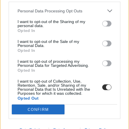
szintjére kiterjesztett hiperaktivitás érezhetően felszabadulást,
optimizmust ébresztett és éltet. Különösen az olyan, korábban porig
Personal Data Processing Opt Outs
alázott ágazatban, mint az oktatás. Ám pontosan ez a lendület az,
ami egy újabb megkerülhetetlen kihívást is előtérbe rántott: az
I want to opt-out of the Sharing of my
érdemi társadalmi egyeztetés ígéretének beváltását, vagy más szóval
personal data.
„kényszerét”. Ennek, az amúgy pozitív stressznek a kezeléséhez
Opted In
igyekszem az alábbiakban szempontokat adni. Hana György
humánökológus, közoktatási vezető véleménycikke.
I want to opt-out of the Sale of my
Personal Data.
Közoktatás
Opted In
Vendégszerző
I want to opt-out of processing my
Dolgoznának az egyetem mellett, mégsem
Personal Data for Targeted Advertising.
vállalhatnak diákmunkát – több mint százezer
Opted In
levelezős hallgatót érinthet a szabály
I want to opt-out of Collection, Use,
Retention, Sale, and/or Sharing of my
„Szinte bárhol voltam állásinterjún, mikor megtudták, hogy levelező
Personal Data that Is Unrelated with the
tagozatos hallgató vagyok, egyből húzni kezdték a szájukat” –
Purposes for which it was collected.
számolt be tapasztalatairól az Eduline-nak egy egyetemista. Példája
Opted Out
azonban korántsem egyedi: több levelezős hallgató számolt be
hasonló nehézségekről.
CONFIRM
Campus life
Kovács Dóri