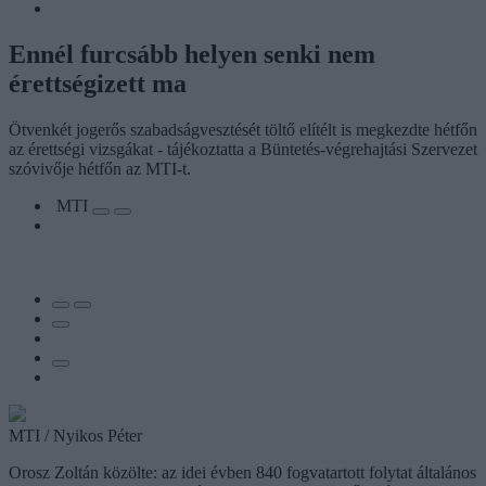
Ennél furcsább helyen senki nem
érettségizett ma
Ötvenkét jogerős szabadságvesztését töltő elítélt is megkezdte hétfőn
az érettségi vizsgákat - tájékoztatta a Büntetés-végrehajtási Szervezet
szóvivője hétfőn az MTI-t.
MTI
MTI / Nyikos Péter
Orosz Zoltán közölte: az idei évben 840 fogvatartott folytat általános