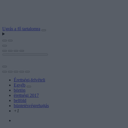
Ugrás a fő tartalomra
Érettségi-felvételi
Egyéb
börtön
érettségi 2017
belföld
büntetésvégrehajtás
+1