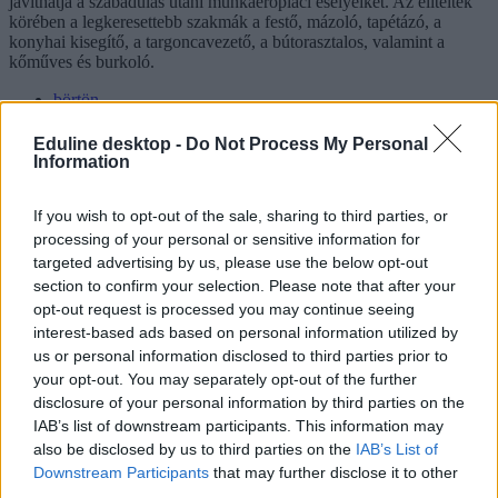
javíthatja a szabadulás utáni munkaerőpiaci esélyeiket. Az elítéltek
körében a legkeresettebb szakmák a festő, mázoló, tapétázó, a
konyhai kisegítő, a targoncavezető, a bútorasztalos, valamint a
kőműves és burkoló.
börtön
érettségi 2017
belföld
Eduline desktop -
Do Not Process My Personal
büntetésvégrehajtás
Information
Hozzászólások
If you wish to opt-out of the sale, sharing to third parties, or
processing of your personal or sensitive information for
targeted advertising by us, please use the below opt-out
section to confirm your selection. Please note that after your
opt-out request is processed you may continue seeing
interest-based ads based on personal information utilized by
us or personal information disclosed to third parties prior to
your opt-out. You may separately opt-out of the further
Hana György: „Méltóságot, tekintélyt kell adni az
disclosure of your personal information by third parties on the
oktatásról szóló közbeszédnek”
IAB’s list of downstream participants. This information may
also be disclosed by us to third parties on the
IAB’s List of
Az új kormány az elődökétől merőben eltérő kommunikációs
Downstream Participants
that may further disclose it to other
stratégiával kezdte meg működését. Az egyes minisztériumok
third parties.