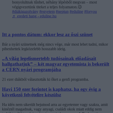
bonyolultnak tűnhet, néhány lépésből megvan – most
végigvezetünk titeket a teljes folyamaton.😉
#diákigazolvány
#egyetem
#neptun
#eduline
#foryou
♬ eredeti hang - eduline.hu
Itt a pontos dátum: ekkor lesz az őszi szünet
Bár a nyári szünetnek még nincs vége, már most lehet tudni, mikor
pihenhettek legközelebb hosszabb ideig.
„A világ legelismertebb tudósainak előadásait
hallgathatjuk” – két magyar egyetemista is bekerült
a CERN nyári programjába
21 ezer diákból választották ki őket a genfi programba.
Havi 150 ezer forintot is kaphatsz, ha egy évig a
következő felvételire készülsz
Ha idén nem sikerült bejutnod arra az egyetemre vagy szakra, amit
kinéztél magadnak, vagy anyagi, családi okok miatt eddig nem