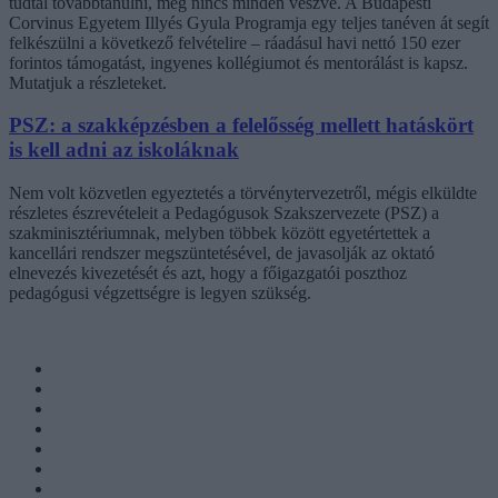
tudtál továbbtanulni, még nincs minden veszve. A Budapesti
Corvinus Egyetem Illyés Gyula Programja egy teljes tanéven át segít
felkészülni a következő felvételire – ráadásul havi nettó 150 ezer
forintos támogatást, ingyenes kollégiumot és mentorálást is kapsz.
Mutatjuk a részleteket.
PSZ: a szakképzésben a felelősség mellett hatáskört
is kell adni az iskoláknak
Nem volt közvetlen egyeztetés a törvénytervezetről, mégis elküldte
részletes észrevételeit a Pedagógusok Szakszervezete (PSZ) a
szakminisztériumnak, melyben többek között egyetértettek a
kancellári rendszer megszüntetésével, de javasolják az oktató
elnevezés kivezetését és azt, hogy a főigazgatói poszthoz
pedagógusi végzettségre is legyen szükség.