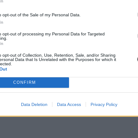
In
o opt-out of the Sale of my Personal Data.
In
to opt-out of processing my Personal Data for Targeted
ing.
ehézséget jelent, hogy a javítást sokszor nem a pedagógus saját intézmé
In
o opt-out of Collection, Use, Retention, Sale, and/or Sharing
ersonal Data that Is Unrelated with the Purposes for which it
lected.
Out
CONFIRM
Data Deletion
Data Access
Privacy Policy