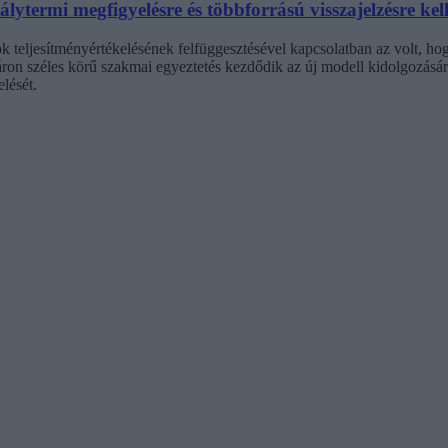
ytermi megfigyelésre és többforrású visszajelzésre kell
 teljesítményértékelésének felfüggesztésével kapcsolatban az volt, hogy
ron széles körű szakmai egyeztetés kezdődik az új modell kidolgozásáró
lését.