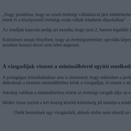
„Nagy probléma, hogy az emelt érettségi vállalásával járó többletter
emelt és a középszintű érettségi során vállalt feladatok díjazásában” –
Az óradíjak kapcsán pedig azt mondta, hogy nem 2, hanem legalább 10
Különösen annak fényében, hogy az érettségiztetéshez speciális képesít
azonban hosszú távon nem lehet alapozni.
A vizsgadíjak viszont a minimálbérrel együtt emelke
A pedagógus felszólalásában arra is rámutatott, hogy miközben a javít
diákoknak a mostani minimálbérhez kérik a vizsgadíjat, és ennek a m
Jelenleg valóban a minimálbérhez kötött az érettségi vizsgák díja: az 
Müller Anna szerint a két összeg közötti különbség jól mutatja a ren
Önök beszednek egy vizsgázótól, akinek elsőre nem sikerül az or