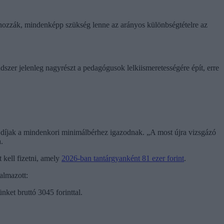
e hozzák, mindenképp szükség lenne az arányos különbségtételre az
dszer jelenleg nagyrészt a pedagógusok lelkiismeretességére épít, erre
dő díjak a mindenkori minimálbérhez igazodnak. „A most újra vizsgázó
.
 kell fizetni, amely
2026-ban tantárgyanként 81 ezer forint
.
almazott:
nket bruttó 3045 forinttal.