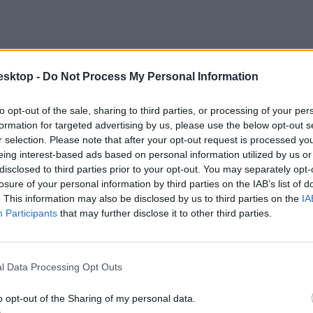
esktop -
Do Not Process My Personal Information
to opt-out of the sale, sharing to third parties, or processing of your per
formation for targeted advertising by us, please use the below opt-out s
r selection. Please note that after your opt-out request is processed y
eing interest-based ads based on personal information utilized by us or
disclosed to third parties prior to your opt-out. You may separately opt-
losure of your personal information by third parties on the IAB’s list of
. This information may also be disclosed by us to third parties on the
IA
Participants
that may further disclose it to other third parties.
l Data Processing Opt Outs
estületének jelentős részét érinti. Az írásbeli vizsgák idején sok pedagó
o opt-out of the Sharing of my personal data.
dőn túl, esténként és hétvégéken történik, miközben az érettségiztetésb