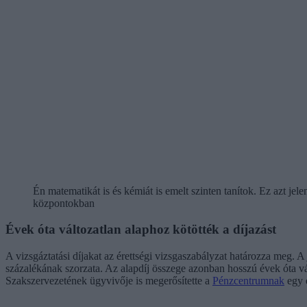
Én matematikát is és kémiát is emelt szinten tanítok. Ez azt jel
központokban
Évek óta változatlan alaphoz kötötték a díjazást
A vizsgáztatási díjakat az érettségi vizsgaszabályzat határozza meg. A 
százalékának szorzata. Az alapdíj összege azonban hosszú évek óta vál
Szakszervezetének ügyvivője is megerősítette a
Pénzcentrumnak
egy é