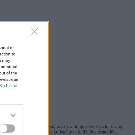
sonal or
ection to
ou may
 personal
out of the
 downstream
B’s List of
gus felügyelőtanárként dolgozik, mások a dolgozatokat javítják vagy
en részt vevő tanárokat más kollégáknak kell helyettesíteniük.