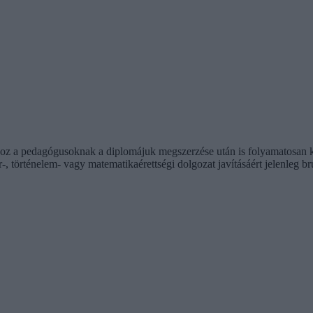
táshoz a pedagógusoknak a diplomájuk megszerzése után is folyamatosan
, történelem- vagy matematikaérettségi dolgozat javításáért jelenleg bru