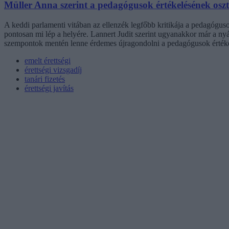
Müller Anna szerint a pedagógusok értékelésének osztál
A keddi parlamenti vitában az ellenzék legfőbb kritikája a pedagógusok
pontosan mi lép a helyére. Lannert Judit szerint ugyanakkor már a nyá
szempontok mentén lenne érdemes újragondolni a pedagógusok értéke
emelt érettségi
érettségi vizsgadíj
tanári fizetés
érettségi javítás