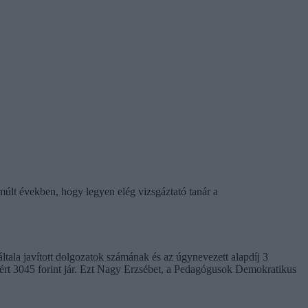
lmúlt években, hogy legyen elég vizsgáztató tanár a
 általa javított dolgozatok számának és az úgynevezett alapdíj 3
sáért 3045 forint jár. Ezt Nagy Erzsébet, a Pedagógusok Demokratikus