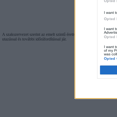
Opted 
I want t
Opted 
I want 
Advertis
A szakszervezet szerint az emelt szintű érettségik esetében további n
Opted 
utazással és további időráfordítással jár.
I want t
of my P
was col
Opted 