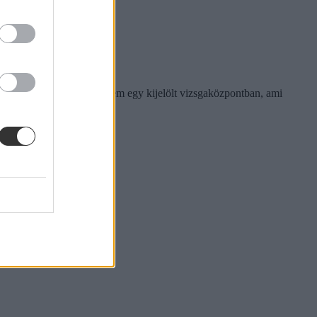
nyében kell elvégezni, hanem egy kijelölt vizsgaközpontban, ami