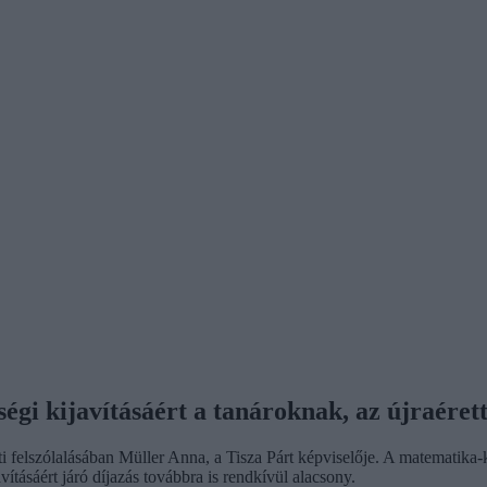
ségi kijavításáért a tanároknak, az újraérett
enti felszólalásában Müller Anna, a Tisza Párt képviselője. A matematika
vításáért járó díjazás továbbra is rendkívül alacsony.