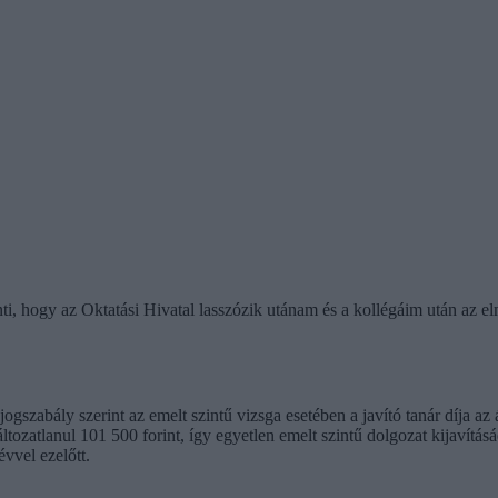
enti, hogy az Oktatási Hivatal lasszózik utánam és a kollégáim után az e
jogszabály szerint az emelt szintű vizsga esetében a javító tanár díja az
tozatlanul 101 500 forint, így egyetlen emelt szintű dolgozat kijavítá
vvel ezelőtt.