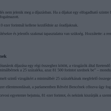
helés nem jelenik meg a díjazásban. Ha a díjakat egy elfogadható szintr
 fogalmazott.
 ezer forintnál kellene kezdődnie az óradíjaknak.
ésekre és jelentős szakmai tapasztalatra van szükség. Hozzátette: a ren
dnek
ótanárok díjazása egy régi összeghez kötött, a vizsgázók által fizeten
inimálbérnek a 25 százaléka, azaz 81 500 forintot szednek be” – mondta
emelt szintű vizsgákért a minimálbér 25 százalékának megfelelő összeget
dszer ellentmondásait, a parlamentben Rétvéri Bencének célozva úgy fog
vosi egyetemre bejutnia, 81 ezer forintot, és nekünk kiszúrják a szemü