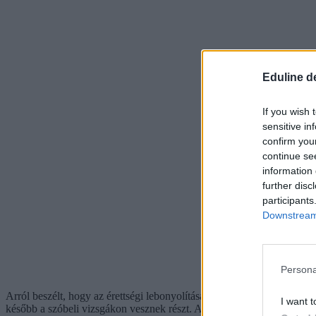
Eduline d
If you wish 
sensitive in
confirm you
continue se
information 
further disc
participants
Downstream 
Persona
Arról beszélt, hogy az érettségi lebonyolítása az érintett iskolák tant
I want t
később a szóbeli vizsgákon vesznek részt. A javítás jellemzően munkai