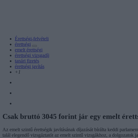
Érettségi-felvételi
érettségi
emelt érettségi
érettségi vizsgadíj
tanári fizetés
érettségi javítás
+1
Csak bruttó 3045 forint jár egy emelt érett
Az emelt szintű érettségik javításának díjazását bírálta keddi parlam
talál elegendő vizsgáztatót az emelt szintű vizsgákhoz, a dolgozatok ja