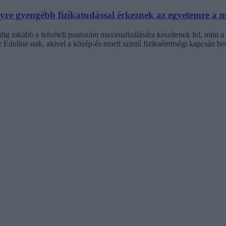
re gyengébb fizikatudással érkeznek az egyetemre a m
pedig inkább a felvételi pontszám maximalizálására készítenek fel, min
Eduline-nak, akivel a közép-és emelt szintű fizikaérettségi kapcsán be