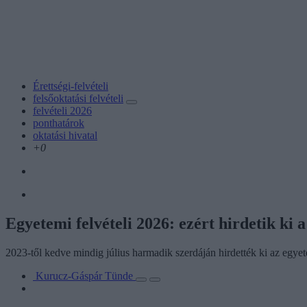
Érettségi-felvételi
felsőoktatási felvételi
felvételi 2026
ponthatárok
oktatási hivatal
+0
Egyetemi felvételi 2026: ezért hirdetik ki
2023-től kedve mindig július harmadik szerdáján hirdették ki az egyete
Kurucz-Gáspár Tünde