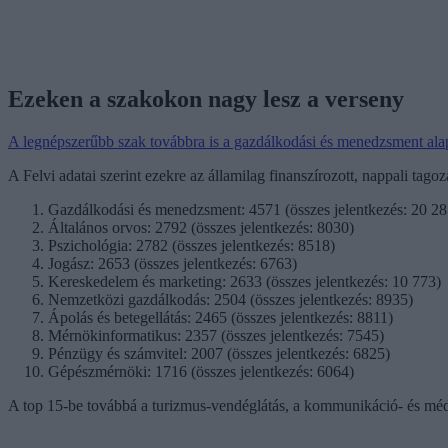
Ezeken a szakokon nagy lesz a verseny
A legnépszerűbb szak továbbra is a gazdálkodási és menedzsment al
A Felvi adatai szerint ezekre az államilag finanszírozott, nappali tago
Gazdálkodási és menedzsment: 4571 (összes jelentkezés: 20 28
Általános orvos: 2792 (összes jelentkezés: 8030)
Pszichológia: 2782 (összes jelentkezés: 8518)
Jogász: 2653 (összes jelentkezés: 6763)
Kereskedelem és marketing: 2633 (összes jelentkezés: 10 773)
Nemzetközi gazdálkodás: 2504 (összes jelentkezés: 8935)
Ápolás és betegellátás: 2465 (összes jelentkezés: 8811)
Mérnökinformatikus: 2357 (összes jelentkezés: 7545)
Pénzügy és számvitel: 2007 (összes jelentkezés: 6825)
Gépészmérnöki: 1716 (összes jelentkezés: 6064)
A top 15-be továbbá a turizmus-vendéglátás, a kommunikáció- és méd