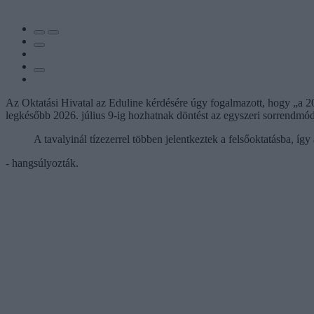
Az Oktatási Hivatal az Eduline kérdésére úgy fogalmazott, hogy „a 202
legkésőbb 2026. július 9-ig hozhatnak döntést az egyszeri sorrendmód
A tavalyinál tízezerrel többen jelentkeztek a felsőoktatásba, í
- hangsúlyozták.