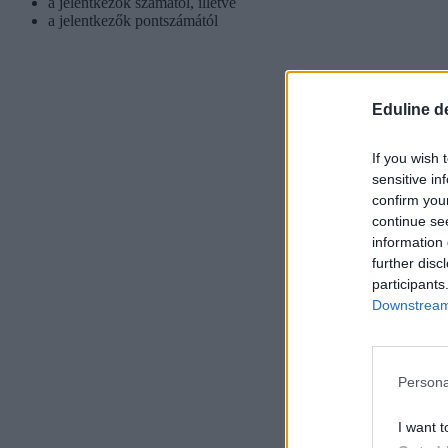
a jelentkezők számától, illetve
a jelentkezők pontszámától
Eduline d
If you wish 
sensitive in
confirm you
continue se
information 
further disc
participants
Downstream 
Persona
I want t