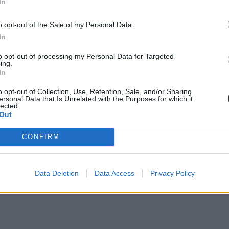
In
o opt-out of the Sale of my Personal Data.
In
to opt-out of processing my Personal Data for Targeted
ing.
In
730-an próbáltak bejutni valamelyik egyetemre vagy főiskolára. A jelen
o opt-out of Collection, Use, Retention, Sale, and/or Sharing
ersonal Data that Is Unrelated with the Purposes for which it
lected.
Out
CONFIRM
Data Deletion
Data Access
Privacy Policy