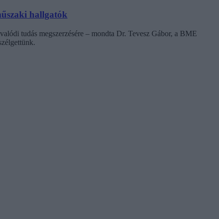
űszaki hallgatók
t a valódi tudás megszerzésére – mondta Dr. Tevesz Gábor, a BME
szélgettünk.