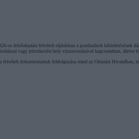
6-os felsőoktatási felvételi eljárásban a ponthatárok kihirdetésének dá
osítással vagy jelentkezési hely visszavonásával kapcsolatban, illetve
gy a felvételi dokumentumok feldolgozása mind az Oktatási Hivatalban, 