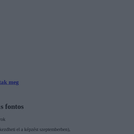
ttak meg
s fontos
rok
kezdheti el a képzést szeptemberben),