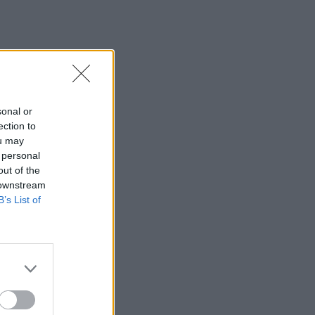
sonal or
ection to
ou may
 personal
out of the
 downstream
B’s List of