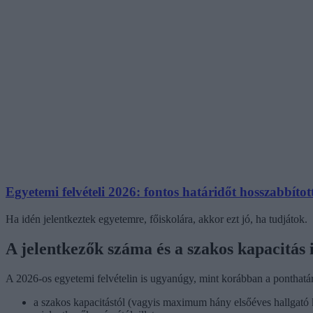
Egyetemi felvételi 2026: fontos határidőt hosszabbíto
Ha idén jelentkeztek egyetemre, főiskolára, akkor ezt jó, ha tudjátok.
A jelentkezők száma és a szakos kapacitás i
A 2026-os egyetemi felvételin is ugyanúgy, mint korábban a ponthatá
a szakos kapacitástól (vagyis maximum hány elsőéves hallgató 