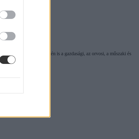
tkezési adatok alapján idén is a gazdasági, az orvosi, a műszaki és