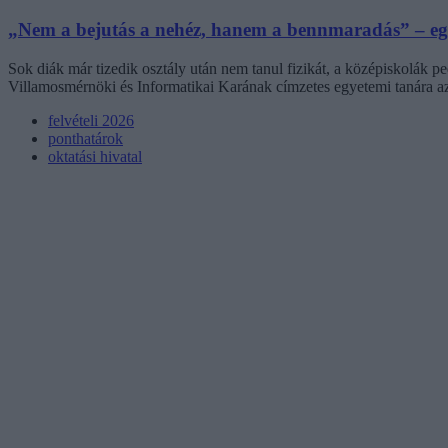
„Nem a bejutás a nehéz, hanem a bennmaradás” – egy
Sok diák már tizedik osztály után nem tanul fizikát, a középiskolák 
Villamosmérnöki és Informatikai Karának címzetes egyetemi tanára az 
felvételi 2026
ponthatárok
oktatási hivatal