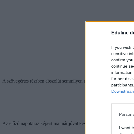
Eduline d
If you wish 
sensitive in
confirm you
continue se
information 
further disc
A szövegértés részben abszolút semmilyen meglepetés nem érte, angolbó
participants
Downstream 
Persona
Az előző napokhoz képest ma már jóval kevesebben vizsgáztak: német
I want t