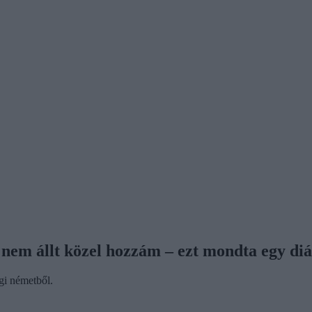
 nem állt közel hozzám – ezt mondta egy di
égi németből.