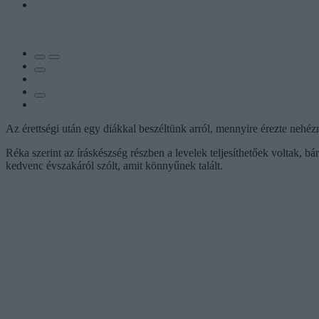
Az érettségi után egy diákkal beszéltünk arról, mennyire érezte nehéz
Réka szerint az íráskészség részben a levelek teljesíthetőek voltak, b
kedvenc évszakáról szólt, amit könnyűnek talált.