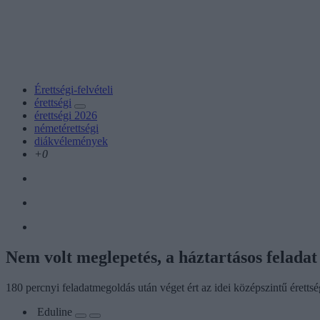
Érettségi-felvételi
érettségi
érettségi 2026
németérettségi
diákvélemények
+0
Nem volt meglepetés, a háztartásos feladat
180 percnyi feladatmegoldás után véget ért az idei középszintű éretts
Eduline