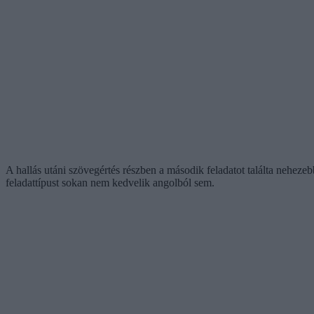
A hallás utáni szövegértés részben a második feladatot találta neheze
feladattípust sokan nem kedvelik angolból sem.