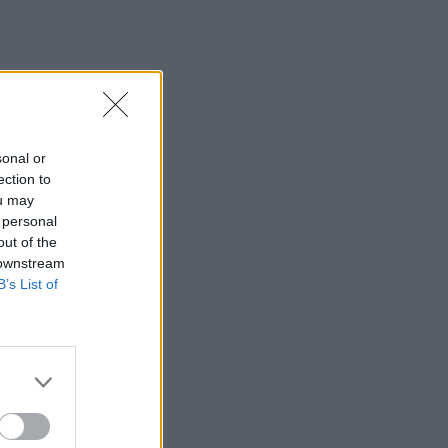
sonal or
ection to
ou may
 personal
out of the
 downstream
olta a feladattípusokat.
B’s List of