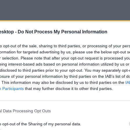
esktop -
Do Not Process My Personal Information
to opt-out of the sale, sharing to third parties, or processing of your per
formation for targeted advertising by us, please use the below opt-out s
r selection. Please note that after your opt-out request is processed y
eing interest-based ads based on personal information utilized by us or
disclosed to third parties prior to your opt-out. You may separately opt-
losure of your personal information by third parties on the IAB’s list of
l és németből is sok ilyen feladatlapot töltött ki, úgyhogy jól begyakor
. This information may also be disclosed by us to third parties on the
IA
Participants
that may further disclose it to other third parties.
l Data Processing Opt Outs
 nyelvből középszinten 10 154-en, emelt szinten pedig 3041-en.
o opt-out of the Sharing of my personal data.