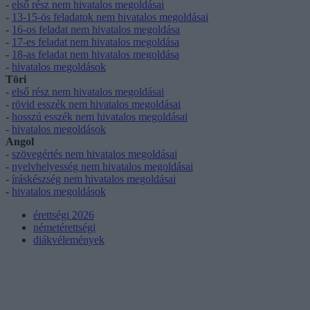
-
első rész nem hivatalos megoldásai
-
13-15-ös feladatok nem hivatalos megoldásai
-
16-os feladat nem hivatalos megoldása
-
17-es feladat nem hivatalos megoldása
-
18-as feladat nem hivatalos megoldása
-
hivatalos megoldások
Töri
-
első rész nem hivatalos megoldásai
-
rövid esszék nem hivatalos megoldásai
-
hosszú esszék nem hivatalos megoldásai
-
hivatalos megoldások
Angol
-
szövegértés nem hivatalos megoldásai
-
nyelvhelyesség nem hivatalos megoldásai
-
íráskészség nem hivatalos megoldásai
-
hivatalos megoldások
érettségi 2026
németérettségi
diákvélemények