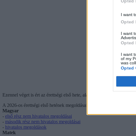
Opted 
I want t
Opted 
I want 
Advertis
Opted 
I want t
of my P
was col
Opted 
Ezennel véget is ért az érettségi első hete, alább megtaláljátok a magy
A 2026-os érettségi első hetének megoldásai
Magyar
-
első rész nem hivatalos megoldásai
-
második rész nem hivatalos megoldásai
-
hivatalos megoldások
Matek