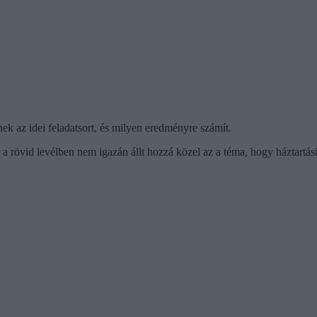
nek az idei feladatsort, és milyen eredményre számít.
ár a rövid levélben nem igazán állt hozzá közel az a téma, hogy háztartá