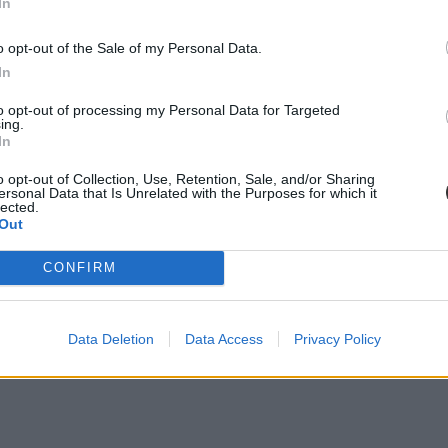
In
o opt-out of the Sale of my Personal Data.
In
to opt-out of processing my Personal Data for Targeted
ing.
In
o opt-out of Collection, Use, Retention, Sale, and/or Sharing
ersonal Data that Is Unrelated with the Purposes for which it
lected.
Out
CONFIRM
ar, a matek, és a történelem középszintű érettségik hivatalos megoldásait
Data Deletion
Data Access
Privacy Policy