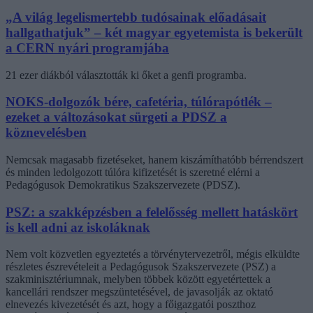
„A világ legelismertebb tudósainak előadásait
hallgathatjuk” – két magyar egyetemista is bekerült
a CERN nyári programjába
21 ezer diákból választották ki őket a genfi programba.
NOKS-dolgozók bére, cafetéria, túlórapótlék –
ezeket a változásokat sürgeti a PDSZ a
köznevelésben
Nemcsak magasabb fizetéseket, hanem kiszámíthatóbb bérrendszert
és minden ledolgozott túlóra kifizetését is szeretné elérni a
Pedagógusok Demokratikus Szakszervezete (PDSZ).
PSZ: a szakképzésben a felelősség mellett hatáskört
is kell adni az iskoláknak
Nem volt közvetlen egyeztetés a törvénytervezetről, mégis elküldte
részletes észrevételeit a Pedagógusok Szakszervezete (PSZ) a
szakminisztériumnak, melyben többek között egyetértettek a
kancellári rendszer megszüntetésével, de javasolják az oktató
elnevezés kivezetését és azt, hogy a főigazgatói poszthoz