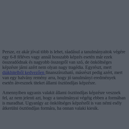
Persze, ez akár jóval több is lehet, ráadásul a tanulmányaitok végére
egy 6-8 féléves vagy annál hosszabb képzés esetén már ezek
összeadódnak és nagyobb összegről van szó, de önköltséges
képzésre járni azért nem olyan nagy tragédia. Egyrészt, mert
diákhitelből kedvezően
finanszírozható, másrészt pedig azért, mert
van egy halvány remény arra, hogy jó tanulmányi eredmények
esetén átvesznek titeket állami ösztöndíjas képzésre.
Amennyiben ugyanis valakit állami ösztöndíjas képzésre vesznek
fel, az nem jelenti azt, hogy a tanulmányai végéig ebben a formában
is maradhat. Ugyanígy az önköltséges képzésről is van némi esély
átkerülni ösztöndíjas formára, ha onnan valaki kiesik.