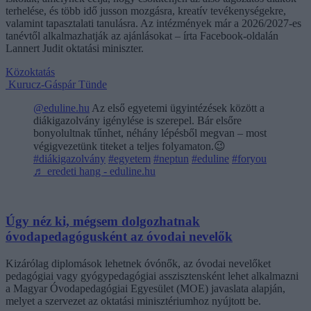
terhelése, és több idő jusson mozgásra, kreatív tevékenységekre,
valamint tapasztalati tanulásra. Az intézmények már a 2026/2027-es
tanévtől alkalmazhatják az ajánlásokat – írta Facebook-oldalán
Lannert Judit oktatási miniszter.
Közoktatás
Kurucz-Gáspár Tünde
@eduline.hu
Az első egyetemi ügyintézések között a
diákigazolvány igénylése is szerepel. Bár elsőre
bonyolultnak tűnhet, néhány lépésből megvan – most
végigvezetünk titeket a teljes folyamaton.😉
#diákigazolvány
#egyetem
#neptun
#eduline
#foryou
♬ eredeti hang - eduline.hu
Úgy néz ki, mégsem dolgozhatnak
óvodapedagógusként az óvodai nevelők
Kizárólag diplomások lehetnek óvónők, az óvodai nevelőket
pedagógiai vagy gyógypedagógiai asszisztensként lehet alkalmazni
a Magyar Óvodapedagógiai Egyesület (MOE) javaslata alapján,
melyet a szervezet az oktatási minisztériumhoz nyújtott be.