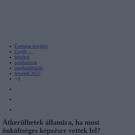
Érettségi-felvételi
Egyéb
felvételi
ponthatárok
ponthatárhúzás
felvételi 2025
+1
Átkerülhetek államira, ha most
önköltséges képzésre vettek fel?