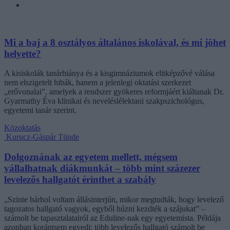
Mi a baj a 8 osztályos általános iskolával, és mi jöhet
helyette?
A kisiskolák tanárhiánya és a kisgimnáziumok elitképzővé válása
nem elszigetelt hibák, hanem a jelenlegi oktatási szerkezet
„erővonalai”, amelyek a rendszer gyökeres reformjáért kiáltanak Dr.
Gyarmathy Éva klinikai és neveléslélektani szakpszichológus,
egyetemi tanár szerint.
Közoktatás
Kurucz-Gáspár Tünde
Dolgoznának az egyetem mellett, mégsem
vállalhatnak diákmunkát – több mint százezer
levelezős hallgatót érinthet a szabály
„Szinte bárhol voltam állásinterjún, mikor megtudták, hogy levelező
tagozatos hallgató vagyok, egyből húzni kezdték a szájukat” –
számolt be tapasztalatairól az Eduline-nak egy egyetemista. Példája
azonban korántsem egyedi: több levelezős hallgató számolt be