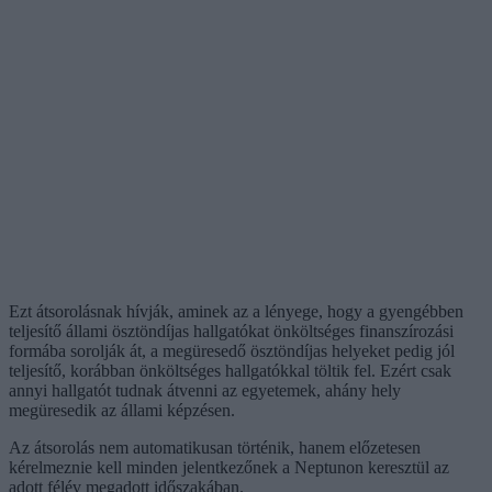
Ezt átsorolásnak hívják, aminek az a lényege, hogy a gyengébben
teljesítő állami ösztöndíjas hallgatókat önköltséges finanszírozási
formába sorolják át, a megüresedő ösztöndíjas helyeket pedig jól
teljesítő, korábban önköltséges hallgatókkal töltik fel. Ezért csak
annyi hallgatót tudnak átvenni az egyetemek, ahány hely
megüresedik az állami képzésen.
Az átsorolás nem automatikusan történik, hanem előzetesen
kérelmeznie kell minden jelentkezőnek a Neptunon keresztül az
adott félév megadott időszakában.