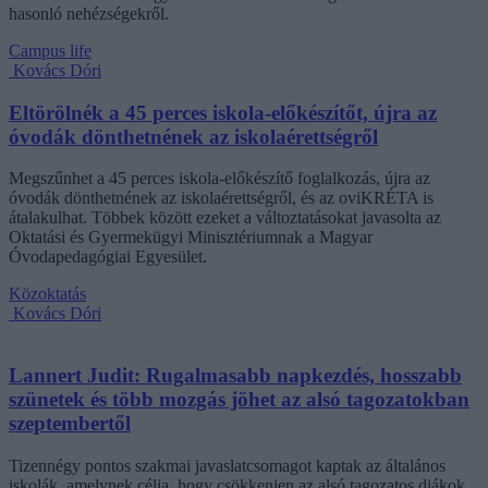
hasonló nehézségekről.
Campus life
Kovács Dóri
Eltörölnék a 45 perces iskola-előkészítőt, újra az
óvodák dönthetnének az iskolaérettségről
Megszűnhet a 45 perces iskola-előkészítő foglalkozás, újra az
óvodák dönthetnének az iskolaérettségről, és az oviKRÉTA is
átalakulhat. Többek között ezeket a változtatásokat javasolta az
Oktatási és Gyermekügyi Minisztériumnak a Magyar
Óvodapedagógiai Egyesület.
Közoktatás
Kovács Dóri
Lannert Judit: Rugalmasabb napkezdés, hosszabb
szünetek és több mozgás jöhet az alsó tagozatokban
szeptembertől
Tizennégy pontos szakmai javaslatcsomagot kaptak az általános
iskolák, amelynek célja, hogy csökkenjen az alsó tagozatos diákok