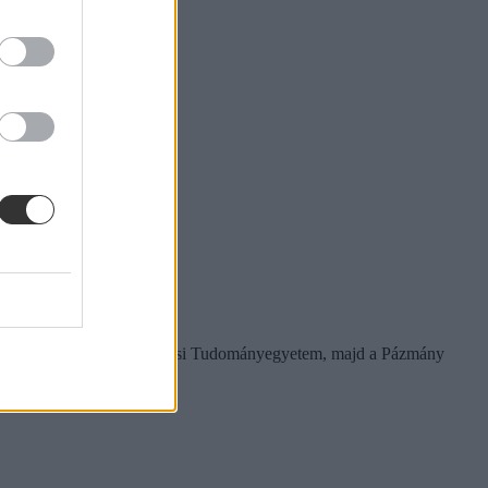
lett a ponthatárt. Ezt a Pécsi Tudományegyetem, majd a Pázmány