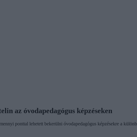
ételin az óvodapedagógus képzéseken
ly mennyi ponttal lehetett bekerülni óvodapedagógus képzésekre a külö