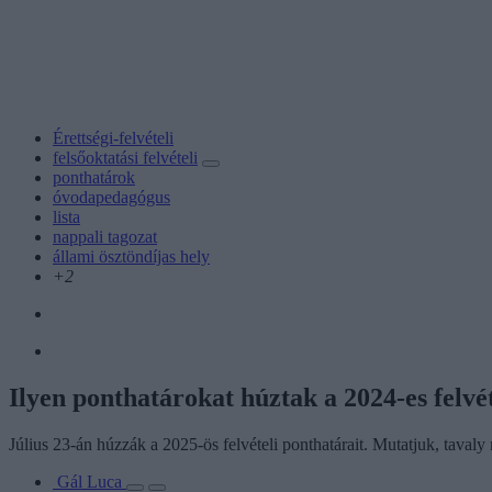
Érettségi-felvételi
felsőoktatási felvételi
ponthatárok
óvodapedagógus
lista
nappali tagozat
állami ösztöndíjas hely
+2
Ilyen ponthatárokat húztak a 2024-es felv
Július 23-án húzzák a 2025-ös felvételi ponthatárait. Mutatjuk, tava
Gál Luca