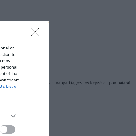
sonal or
ection to
ou may
 personal
out of the
 downstream
ában az állami ösztöndíjas, nappali tagozatos képzések ponthatárait
B’s List of