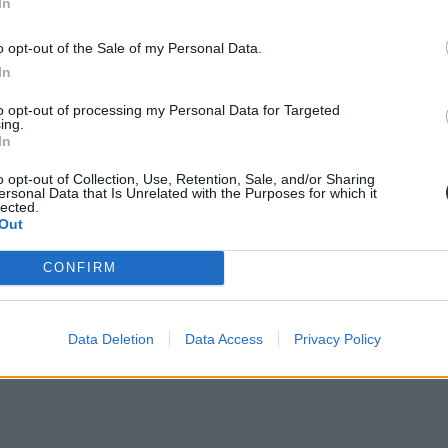
In
o opt-out of the Sale of my Personal Data.
In
to opt-out of processing my Personal Data for Targeted
ing.
In
o opt-out of Collection, Use, Retention, Sale, and/or Sharing
ersonal Data that Is Unrelated with the Purposes for which it
lected.
Out
CONFIRM
agógiai Karán volt 321 ponttal, ahol egyedüliként húzták meg 300 fe
Data Deletion
Data Access
Privacy Policy
ttal.