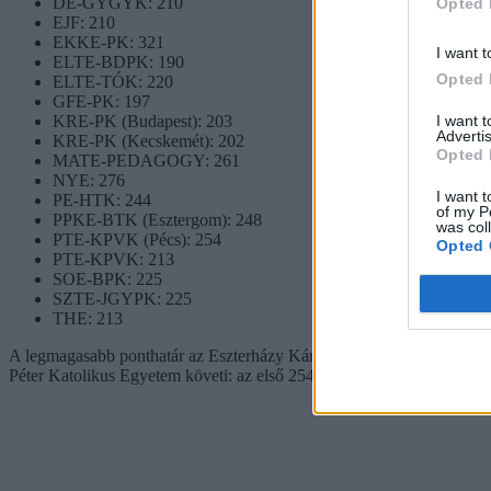
DE-GYGYK: 210
Opted 
EJF: 210
EKKE-PK: 321
I want t
ELTE-BDPK: 190
Opted 
ELTE-TÓK: 220
GFE-PK: 197
I want 
KRE-PK (Budapest): 203
Advertis
KRE-PK (Kecskemét): 202
Opted 
MATE-PEDAGOGY: 261
NYE: 276
I want t
PE-HTK: 244
of my P
PPKE-BTK (Esztergom): 248
was col
PTE-KPVK (Pécs): 254
Opted 
PTE-KPVK: 213
SOE-BPK: 225
SZTE-JGYPK: 225
THE: 213
A legmagasabb ponthatár az Eszterházy Károly Katolikus Egyetem Ped
Péter Katolikus Egyetem követi: az első 254, a második pedig 248 pon