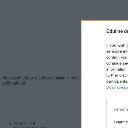
Eduline d
If you wish 
sensitive in
confirm you
continue se
information 
further disc
Megnéztük, hogy a 2024-es általános felvételiben milyen ponthatárok
participants
gyűjtöttük ki:
Downstream 
Persona
I want t
AVKF: 218