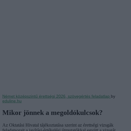
Német középszintű érettségi 2026, szövegértés feladatlap
by
eduline.hu
Mikor jönnek a megoldókulcsok?
Az Oktatási Hivatal tájékoztatása szerint az érettségi vizsgák
feladatsorait a javítási-értékelési útmutatókkal együtt a vizsgát