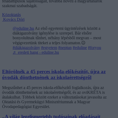
feladattípusok sajátosságait, továbbá növeli a magyartanárok
szakmai szabadságát.
Közoktatás
Kovács Dóri
@eduline.hu
Az első egyetemi ügyintézések között a
diákigazolvány igénylése is szerepel. Bár elsőre
bonyolultnak tűnhet, néhány lépésből megvan – most
végigvezetünk titeket a teljes folyamaton.😉
#diákigazolvány
#egyetem
#neptun
#eduline
#foryou
♬ eredeti hang - eduline.hu
Eltörölnék a 45 perces iskola-előkészítőt, újra az
óvodák dönthetnének az iskolaérettségről
Megszűnhet a 45 perces iskola-előkészítő foglalkozás, újra az
óvodák dönthetnének az iskolaérettségről, és az oviKRÉTA is
átalakulhat. Többek között ezeket a változtatásokat javasolta az
Oktatási és Gyermekügyi Minisztériumnak a Magyar
Óvodapedagógiai Egyesület.
„A világ legelismertebb tudósainak előadásait