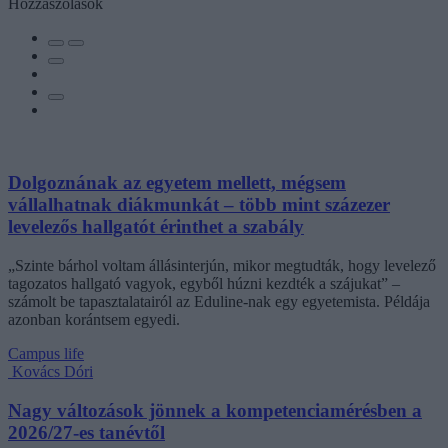
Hozzászólások
Dolgoznának az egyetem mellett, mégsem
vállalhatnak diákmunkát – több mint százezer
levelezős hallgatót érinthet a szabály
„Szinte bárhol voltam állásinterjún, mikor megtudták, hogy levelező
tagozatos hallgató vagyok, egyből húzni kezdték a szájukat” –
számolt be tapasztalatairól az Eduline-nak egy egyetemista. Példája
azonban korántsem egyedi.
Campus life
Kovács Dóri
Nagy változások jönnek a kompetenciamérésben a
2026/27-es tanévtől