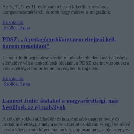
Az 5., 7., 9. és 11. évfolyam teljesen kikerül az országos
kompetenciamérésből, és több tárgy mérése is megszűnik.
Közoktatás
Szöllősi Anna
PDSZ: „A pedagógushiányt nem elrejteni kell,
hanem megoldani”
Lannert Judit bejelentése szerint minden betöltetlen tanári álláshely
elérhetővé vált a tankerületek oldalain, a PDSZ szerint viszont ezt a
kötelezettséget fontos lenne törvényben is rögzíteni.
Közoktatás
Szöllősi Anna
Lannert Judit: átalakul a magyarérettségi, már
készülnek az új szabályok
A cél egy sokkal átláthatóbb és igazságosabb magyar nyelv és
irodalom érettségi, amely a tervek szerint csökkenti és egyértelművé
teszi a középszintű követelményeket, pontosan megszabja az egyes