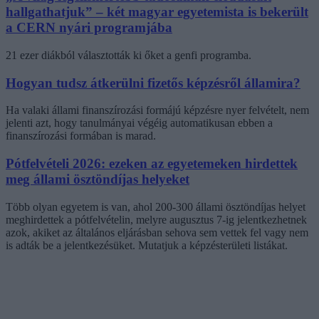
hallgathatjuk” – két magyar egyetemista is bekerült
a CERN nyári programjába
21 ezer diákból választották ki őket a genfi programba.
Hogyan tudsz átkerülni fizetős képzésről államira?
Ha valaki állami finanszírozási formájú képzésre nyer felvételt, nem
jelenti azt, hogy tanulmányai végéig automatikusan ebben a
finanszírozási formában is marad.
Pótfelvételi 2026: ezeken az egyetemeken hirdettek
meg állami ösztöndíjas helyeket
Több olyan egyetem is van, ahol 200-300 állami ösztöndíjas helyet
meghirdettek a pótfelvételin, melyre augusztus 7-ig jelentkezhetnek
azok, akiket az általános eljárásban sehova sem vettek fel vagy nem
is adták be a jelentkezésüket. Mutatjuk a képzésterületi listákat.