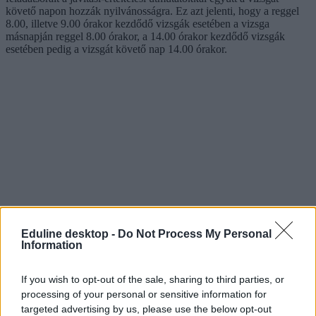
követő napon hozzák nyilvánosságra. Ez azt jelenti, hogy a reggel
8.00, illetve 9.00 órakor kezdődő vizsgák esetében a vizsga
másnapján reggel 8.00 órakor, a 14.00 órakor kezdődő vizsgák
esetében pedig a vizsgát követő nap 14.00 órakor.
Eduline desktop -
Do Not Process My Personal
Information
If you wish to opt-out of the sale, sharing to third parties, or
processing of your personal or sensitive information for
érettségi 2026
targeted advertising by us, please use the below opt-out
németérettségi