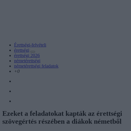
Érettségi-felvételi
érettségi
érettségi 2026
németérettségi
németérettségi feladatok
+0
Ezeket a feladatokat kapták az érettségi
szövegértés részében a diákok németből