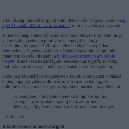
2023 őszéig mindkét tárgyból külön lehetett érettségizni, azonban
az
új NAT miatt 2024-től az informatika
, mint vizsgatárgy megszűnt.
A nemzeti alaptanterv változása miatt nem először fordul elő, hogy
valamelyik egyetemen gond van valamelyik tantárgy
beszámíthatóságával. A 2024-es felvételi eljárásban például a
Semmelweis Egyetemen először feltehetően adminisztratív hiba
miatt nem akarták elfogadni a
biológia-egészségtant a biológia
helyett
. Miután szerkesztőségünk beszámolt az ügyről, az addigi
több hónapos huzavonát néhány nap alatt sikerült megoldani.
Gábor a problémájával megkereste a Felvit, ahonnan azt a választ
kapta, hogy a digitális kultúra és az informatika tantárgyak
különbözőek, nem lehetséges az egyiket a másikkal megfeleltetni.
Amennyiben a követelmények közt digitális kultúra
szerepel, az informatika pedig nem, akkor nem
lehetséges figyelembe venni az informatika eredményét
- írták neki.
Inkább válasszon másik tárgyat