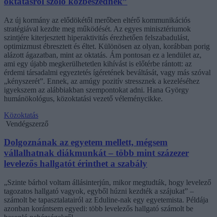
oktatásról szóló közbeszédnek”
Az új kormány az elődökétől merőben eltérő kommunikációs
stratégiával kezdte meg működését. Az egyes minisztériumok
szintjére kiterjesztett hiperaktivitás érezhetően felszabadulást,
optimizmust ébresztett és éltet. Különösen az olyan, korábban porig
alázott ágazatban, mint az oktatás. Ám pontosan ez a lendület az,
ami egy újabb megkerülhetetlen kihívást is előtérbe rántott: az
érdemi társadalmi egyeztetés ígéretének beváltását, vagy más szóval
„kényszerét”. Ennek, az amúgy pozitív stressznek a kezeléséhez
igyekszem az alábbiakban szempontokat adni. Hana György
humánökológus, közoktatási vezető véleménycikke.
Közoktatás
Vendégszerző
Dolgoznának az egyetem mellett, mégsem
vállalhatnak diákmunkát – több mint százezer
levelezős hallgatót érinthet a szabály
„Szinte bárhol voltam állásinterjún, mikor megtudták, hogy levelező
tagozatos hallgató vagyok, egyből húzni kezdték a szájukat” –
számolt be tapasztalatairól az Eduline-nak egy egyetemista. Példája
azonban korántsem egyedi: több levelezős hallgató számolt be