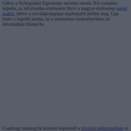
Gábor a Nyíregyházi Egyetemre szeretne menni. Két osztatlan
képzést, az informatika-történelem illeve a magyar-történelem
tanári
szakot
, illetve a szociálpedagógia alapképzést jelölné meg. Úgy
lenne a legtöbb pontja, ha a tanulmányi eredményekhez az
informatikát írhatná be.
Csakhogy mindegyik kinézett képzésnél a
felvételi tájékoztatóban
az