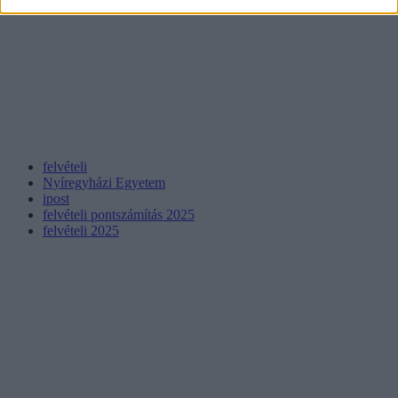
felvételi
Nyíregyházi Egyetem
ipost
felvételi pontszámítás 2025
felvételi 2025