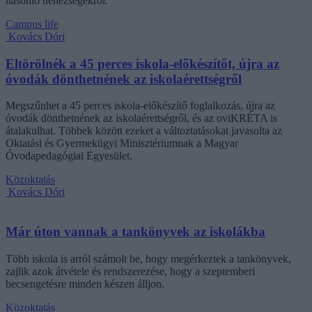
hasonló nehézségekről.
Campus life
Kovács Dóri
Eltörölnék a 45 perces iskola-előkészítőt, újra az
óvodák dönthetnének az iskolaérettségről
Megszűnhet a 45 perces iskola-előkészítő foglalkozás, újra az
óvodák dönthetnének az iskolaérettségről, és az oviKRÉTA is
átalakulhat. Többek között ezeket a változtatásokat javasolta az
Oktatási és Gyermekügyi Minisztériumnak a Magyar
Óvodapedagógiai Egyesület.
Közoktatás
Kovács Dóri
Már úton vannak a tankönyvek az iskolákba
Több iskola is arról számolt be, hogy megérkeztek a tankönyvek,
zajlik azok átvétele és rendszerezése, hogy a szeptemberi
becsengetésre minden készen álljon.
Közoktatás