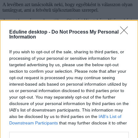
A levélben azt tanácsolták neki, hogy egyébként is válasszon olyan
tantárgyat, ami a felvételi tájékoztatóban szerepel.
Az eset kapcsán megkerestük az Oktatási Hivatal és a Nyíregyházi
Egyetemet is, amint válaszolnak kérdéseinkre cikkünket frissítjük.
Eduline desktop -
Do Not Process My Personal
Frissítés 02.03.
Information
Cikkünk megjelenése után az Oktatási Hivatal az alábbi választ
If you wish to opt-out of the sale, sharing to third parties, or
küldte:
processing of your personal or sensitive information for
"A tanulmányi pontok számításakor figyelembe vehető középiskolai
targeted advertising by us, please use the below opt-out
tantárgyak megfeleltetését a Felvételi tájékoztató
section to confirm your selection. Please note that after your
Pontszámítás/Tanulmányi pontok fejezetben található megfeleltetési
opt-out request is processed you may continue seeing
táblázat tartalmazza, amelyben szerepel az informatika tantárgy, így
interest-based ads based on personal information utilized by
nem éri hátrány az informatikát tanuló diákokat."
us or personal information disclosed to third parties prior to
your opt-out. You may separately opt-out of the further
disclosure of your personal information by third parties on the
IAB’s list of downstream participants. This information may
also be disclosed by us to third parties on the
IAB’s List of
Downstream Participants
that may further disclose it to other
third parties.