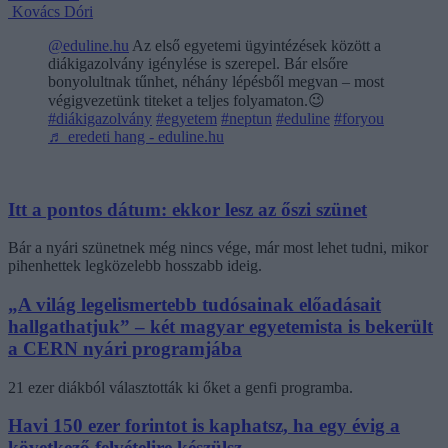
Kovács Dóri
@eduline.hu
Az első egyetemi ügyintézések között a
diákigazolvány igénylése is szerepel. Bár elsőre
bonyolultnak tűnhet, néhány lépésből megvan – most
végigvezetünk titeket a teljes folyamaton.😉
#diákigazolvány
#egyetem
#neptun
#eduline
#foryou
♬ eredeti hang - eduline.hu
Itt a pontos dátum: ekkor lesz az őszi szünet
Bár a nyári szünetnek még nincs vége, már most lehet tudni, mikor
pihenhettek legközelebb hosszabb ideig.
„A világ legelismertebb tudósainak előadásait
hallgathatjuk” – két magyar egyetemista is bekerült
a CERN nyári programjába
21 ezer diákból választották ki őket a genfi programba.
Havi 150 ezer forintot is kaphatsz, ha egy évig a
következő felvételire készülsz