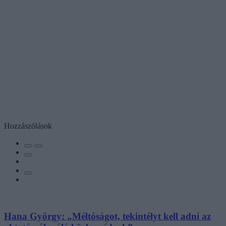
Hozzászólások
Hana György: „Méltóságot, tekintélyt kell adni az