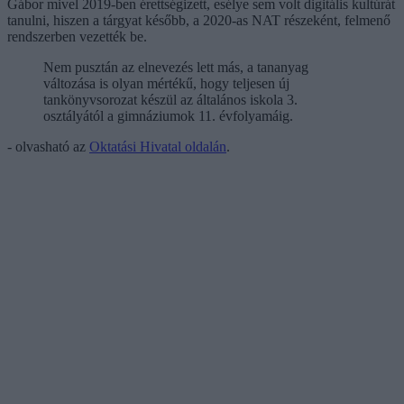
Gábor mivel 2019-ben érettségizett, esélye sem volt digitális kultúrát
tanulni, hiszen a tárgyat később, a 2020-as NAT részeként, felmenő
rendszerben vezették be.
Nem pusztán az elnevezés lett más, a tananyag
változása is olyan mértékű, hogy teljesen új
tankönyvsorozat készül az általános iskola 3.
osztályától a gimnáziumok 11. évfolyamáig.
- olvasható az
Oktatási Hivatal oldalán
.