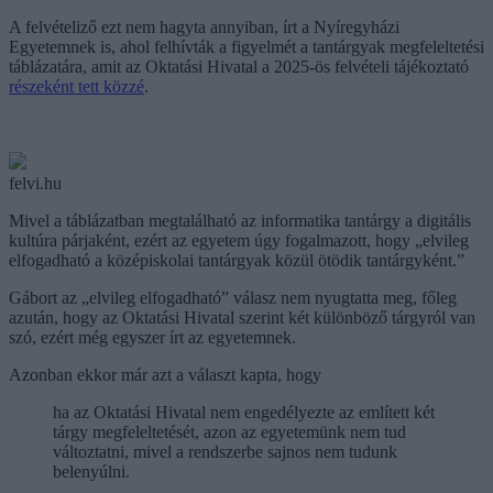
A felvételiző ezt nem hagyta annyiban, írt a Nyíregyházi
Egyetemnek is, ahol felhívták a figyelmét a tantárgyak megfeleltetési
táblázatára, amit az Oktatási Hivatal a 2025-ös felvételi tájékoztató
részeként tett közzé
.
felvi.hu
Mivel a táblázatban megtalálható az informatika tantárgy a digitális
kultúra párjaként, ezért az egyetem úgy fogalmazott, hogy „elvileg
elfogadható a középiskolai tantárgyak közül ötödik tantárgyként.”
Gábort az „elvileg elfogadható” válasz nem nyugtatta meg, főleg
azután, hogy az Oktatási Hivatal szerint két különböző tárgyról van
szó, ezért még egyszer írt az egyetemnek.
Azonban ekkor már azt a választ kapta, hogy
ha az Oktatási Hivatal nem engedélyezte az említett két
tárgy megfeleltetését, azon az egyetemünk nem tud
változtatni, mivel a rendszerbe sajnos nem tudunk
belenyúlni.