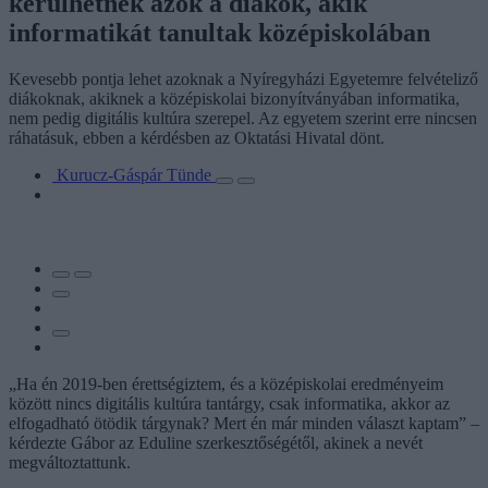
kerülhetnek azok a diákok, akik
informatikát tanultak középiskolában
Kevesebb pontja lehet azoknak a Nyíregyházi Egyetemre felvételiző
diákoknak, akiknek a középiskolai bizonyítványában informatika,
nem pedig digitális kultúra szerepel. Az egyetem szerint erre nincsen
ráhatásuk, ebben a kérdésben az Oktatási Hivatal dönt.
Kurucz-Gáspár Tünde
„Ha én 2019-ben érettségiztem, és a középiskolai eredményeim
között nincs digitális kultúra tantárgy, csak informatika, akkor az
elfogadható ötödik tárgynak? Mert én már minden választ kaptam” –
kérdezte Gábor az Eduline szerkesztőségétől, akinek a nevét
megváltoztattunk.