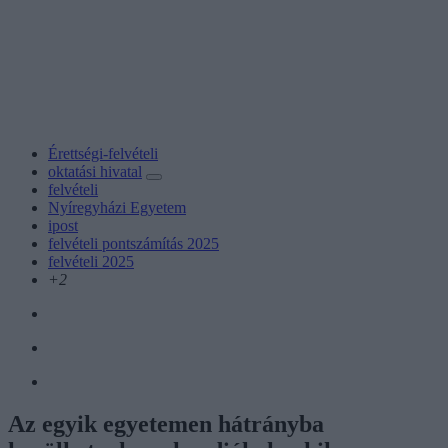
Érettségi-felvételi
oktatási hivatal
felvételi
Nyíregyházi Egyetem
ipost
felvételi pontszámítás 2025
felvételi 2025
+2
Az egyik egyetemen hátrányba