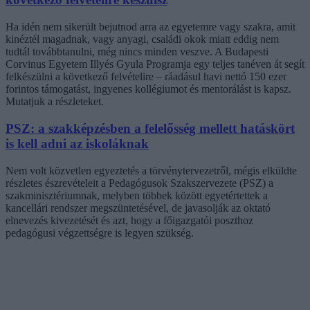
Ha idén nem sikerült bejutnod arra az egyetemre vagy szakra, amit
kinéztél magadnak, vagy anyagi, családi okok miatt eddig nem
tudtál továbbtanulni, még nincs minden veszve. A Budapesti
Corvinus Egyetem Illyés Gyula Programja egy teljes tanéven át segít
felkészülni a következő felvételire – ráadásul havi nettó 150 ezer
forintos támogatást, ingyenes kollégiumot és mentorálást is kapsz.
Mutatjuk a részleteket.
PSZ: a szakképzésben a felelősség mellett hatáskört
is kell adni az iskoláknak
Nem volt közvetlen egyeztetés a törvénytervezetről, mégis elküldte
részletes észrevételeit a Pedagógusok Szakszervezete (PSZ) a
szakminisztériumnak, melyben többek között egyetértettek a
kancellári rendszer megszüntetésével, de javasolják az oktató
elnevezés kivezetését és azt, hogy a főigazgatói poszthoz
pedagógusi végzettségre is legyen szükség.