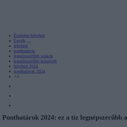
Érettségi-felvételi
Egyéb
felvételi
ponthatárok
legnépszerűbb szakok
legnépszerűbb képzések
felvételi 2024
ponthatárok 2024
+3
Ponthatárok 2024: ez a tíz legnépszerűbb al