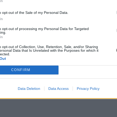
In
o opt-out of the Sale of my Personal Data.
In
to opt-out of processing my Personal Data for Targeted
ing.
In
o opt-out of Collection, Use, Retention, Sale, and/or Sharing
ersonal Data that Is Unrelated with the Purposes for which it
lected.
A harmadik legmagasabb ponthatár pedig az ELTE szombathelyi kampuszán
Out
CONFIRM
Data Deletion
Data Access
Privacy Policy