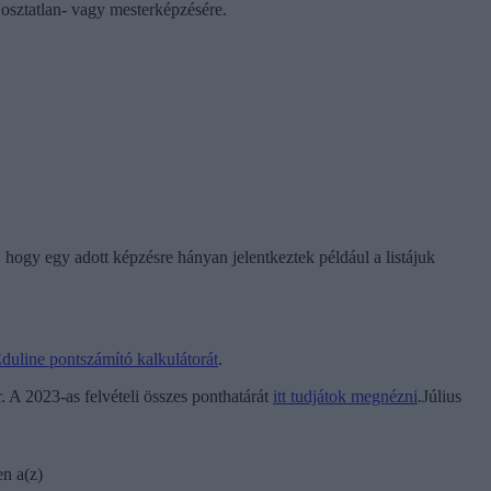
 osztatlan- vagy mesterképzésére.
, hogy egy adott képzésre hányan jelentkeztek például a listájuk
duline pontszámító kalkulátorát
.
 A 2023-as felvételi összes ponthatárát
itt tudjátok megnézni
.Július
en a(z)