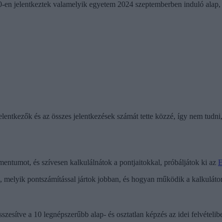
90-en jelentkeztek valamelyik egyetem 2024 szeptemberben induló alap,
jelentkezők és az összes jelentkezések számát tette közzé, így nem tudni
mentumot, és szívesen kalkulálnátok a pontjaitokkal, próbáljátok ki az
E
, melyik pontszámítással jártok jobban, és hogyan működik a kalkulátor.
szesítve a 10 legnépszerűbb alap- és osztatlan képzés az idei felvételib