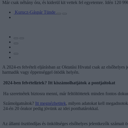
Már csak néhány óra, és kiderül kit vettek fel egyetemre. Idén 120 9
Kurucz-Gáspár Tünde
A 2024-es felvételi eljárásban az Oktatási Hivatal csak az elsőhelyes 
harmadik vagy éppenséggel ötödik helyén.
2024-ben felvételiztek? Itt kiszámolhatjátok a pontjaitokat
Ha szeretnétek biztosra menni, már feltöltöttetek minden fontos doku
Számolgatnátok?
Itt megnézhetitek
, milyen adatokat kell megadnotok
24-én 20 órakor pedig jövünk az idei ponthatárokkal.
Az állami ösztöndíjas és önköltséges elsőhelyes jelentkezők számait ös