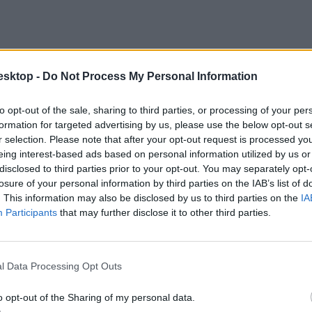
esktop -
Do Not Process My Personal Information
to opt-out of the sale, sharing to third parties, or processing of your per
formation for targeted advertising by us, please use the below opt-out s
kodási és menedzsment alapszakra
adták le. Érdemes megjegyezni, hog
r selection. Please note that after your opt-out request is processed y
gozatra 456 pont kellett.
eing interest-based ads based on personal information utilized by us or
disclosed to third parties prior to your opt-out. You may separately opt-
losure of your personal information by third parties on the IAB’s list of
. This information may also be disclosed by us to third parties on the
IA
Participants
that may further disclose it to other third parties.
l Data Processing Opt Outs
o opt-out of the Sharing of my personal data.