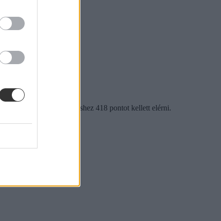
 volt, ahol a bekerüléshez 418 pontot kellett elérni.