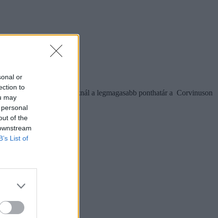
sonal or
ection to
y tavaly ennél az alapszaknál a legmagasabb ponthatár a Corvinuson
ou may
 personal
out of the
 downstream
B’s List of