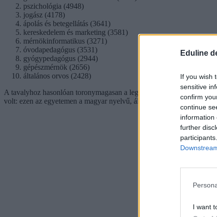
pszichológia (4948)
jogász (4178)
ápolás és betegellátás (3641)
kereskedelem és marketing (3581)
mérnökinformatikus (3271)
óvodapedagógus (3531)
Eduline d
gyógypedagógus (2944)
gépészmérnök (2656)
általános orvos (2428)
If you wish 
sensitive in
A tavalyhoz hasonlóan toronymagasan a legtöbb jelentkezést a
gazdál
confirm you
volt: ezen az egyetemen a magyar nyelvű, állami ösztöndíjas nappali ta
continue se
information 
further disc
participants
Downstream 
Persona
I want t