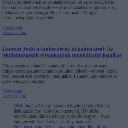
óvodák dönthetnének az iskolaérettségről, és az oviKRÉTA is
átalakulhat. Többek között ezeket a változtatásokat javasolta az
Oktatási és Gyermekügyi Minisztériumnak a Magyar
Óvodapedagógiai Egyesület.
Közoktatás
Kovács Dóri
Lannert Judit a tankerületek átalakításáról: Az
iskolaigazgatók visszakapják munkáltatói jogaikat
Fokozatosan alakítaná át a tankerületi rendszert a kormány,
miközben megszüntetné annak politikai jellegét – többek között
erről beszélt első televíziós interjújában Lannert Judit oktatási és
gyermekügyi miniszter.
Közoktatás
Kovács Dóri
@eduline.hu
Az első egyetemi ügyintézések között a
diákigazolvány igénylése is szerepel. Bár elsőre
bonyolultnak tűnhet, néhány lépésből megvan – most
végigvezetünk titeket a teljes folyamaton.😉
#diákigazolvány
#egyetem
#neptun
#eduline
#foryou