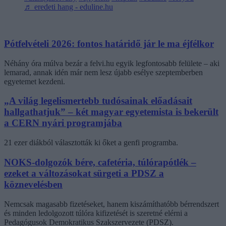
♬ eredeti hang - eduline.hu
Pótfelvételi 2026: fontos határidő jár le ma éjfélkor
Néhány óra múlva bezár a felvi.hu egyik legfontosabb felülete – aki
lemarad, annak idén már nem lesz újabb esélye szeptemberben
egyetemet kezdeni.
„A világ legelismertebb tudósainak előadásait
hallgathatjuk” – két magyar egyetemista is bekerült
a CERN nyári programjába
21 ezer diákból választották ki őket a genfi programba.
NOKS-dolgozók bére, cafetéria, túlórapótlék –
ezeket a változásokat sürgeti a PDSZ a
köznevelésben
Nemcsak magasabb fizetéseket, hanem kiszámíthatóbb bérrendszert
és minden ledolgozott túlóra kifizetését is szeretné elérni a
Pedagógusok Demokratikus Szakszervezete (PDSZ).