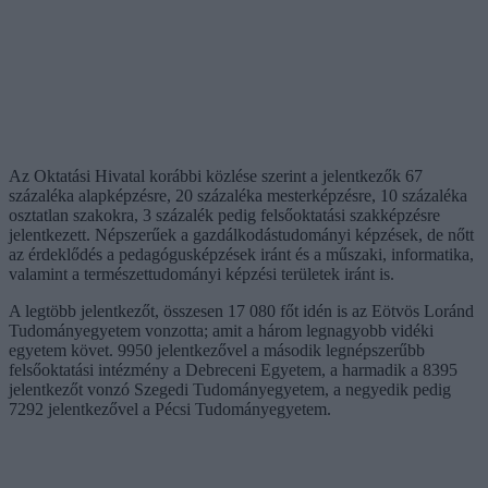
Az Oktatási Hivatal korábbi közlése szerint a jelentkezők 67
százaléka alapképzésre, 20 százaléka mesterképzésre, 10 százaléka
osztatlan szakokra, 3 százalék pedig felsőoktatási szakképzésre
jelentkezett. Népszerűek a gazdálkodástudományi képzések, de nőtt
az érdeklődés a pedagógusképzések iránt és a műszaki, informatika,
valamint a természettudományi képzési területek iránt is.
A legtöbb jelentkezőt, összesen 17 080 főt idén is az Eötvös Loránd
Tudományegyetem vonzotta; amit a három legnagyobb vidéki
egyetem követ. 9950 jelentkezővel a második legnépszerűbb
felsőoktatási intézmény a Debreceni Egyetem, a harmadik a 8395
jelentkezőt vonzó Szegedi Tudományegyetem, a negyedik pedig
7292 jelentkezővel a Pécsi Tudományegyetem.