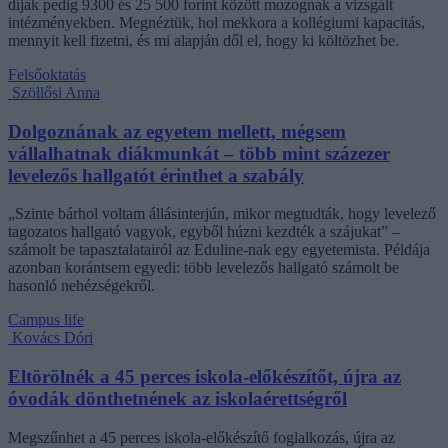
díjak pedig 9300 és 25 500 forint között mozognak a vizsgált
intézményekben. Megnéztük, hol mekkora a kollégiumi kapacitás,
mennyit kell fizetni, és mi alapján dől el, hogy ki költözhet be.
Felsőoktatás
Szöllősi Anna
Dolgoznának az egyetem mellett, mégsem
vállalhatnak diákmunkát – több mint százezer
levelezős hallgatót érinthet a szabály
„Szinte bárhol voltam állásinterjún, mikor megtudták, hogy levelező
tagozatos hallgató vagyok, egyből húzni kezdték a szájukat” –
számolt be tapasztalatairól az Eduline-nak egy egyetemista. Példája
azonban korántsem egyedi: több levelezős hallgató számolt be
hasonló nehézségekről.
Campus life
Kovács Dóri
Eltörölnék a 45 perces iskola-előkészítőt, újra az
óvodák dönthetnének az iskolaérettségről
Megszűnhet a 45 perces iskola-előkészítő foglalkozás, újra az