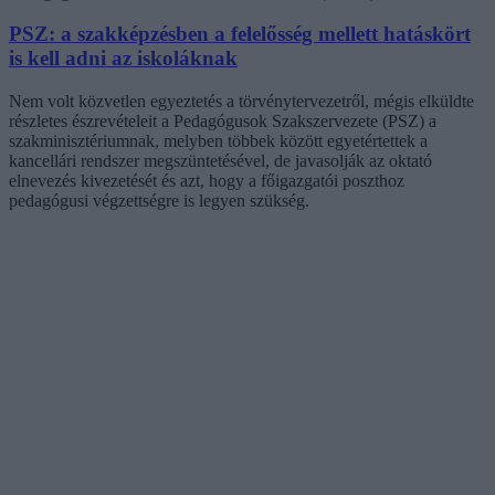
PSZ: a szakképzésben a felelősség mellett hatáskört
is kell adni az iskoláknak
Nem volt közvetlen egyeztetés a törvénytervezetről, mégis elküldte
részletes észrevételeit a Pedagógusok Szakszervezete (PSZ) a
szakminisztériumnak, melyben többek között egyetértettek a
kancellári rendszer megszüntetésével, de javasolják az oktató
elnevezés kivezetését és azt, hogy a főigazgatói poszthoz
pedagógusi végzettségre is legyen szükség.