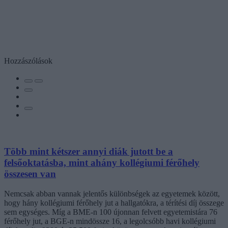
Hozzászólások
Több mint kétszer annyi diák jutott be a
felsőoktatásba, mint ahány kollégiumi férőhely
összesen van
Nemcsak abban vannak jelentős különbségek az egyetemek között,
hogy hány kollégiumi férőhely jut a hallgatókra, a térítési díj összege
sem egységes. Míg a BME-n 100 újonnan felvett egyetemistára 76
férőhely jut, a BGE-n mindössze 16, a legolcsóbb havi kollégiumi