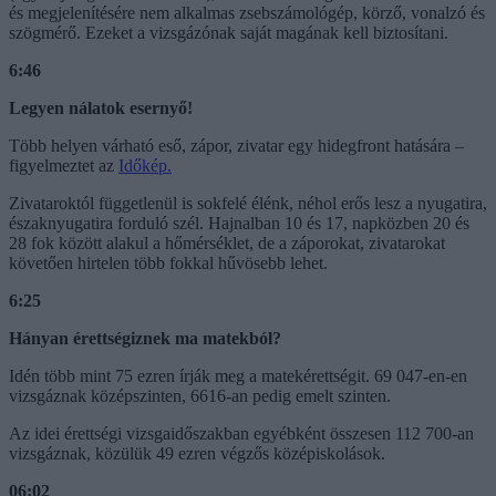
és megjelenítésére nem alkalmas zsebszámológép, körző, vonalzó és
szögmérő. Ezeket a vizsgázónak saját magának kell biztosítani.
6:46
Legyen nálatok esernyő!
Több helyen várható eső, zápor, zivatar egy hidegfront hatására –
figyelmeztet az
Időkép.
Zivataroktól függetlenül is sokfelé élénk, néhol erős lesz a nyugatira,
északnyugatira forduló szél. Hajnalban 10 és 17, napközben 20 és
28 fok között alakul a hőmérséklet, de a záporokat, zivatarokat
követően hirtelen több fokkal hűvösebb lehet.
6:25
Hányan érettségiznek ma matekból?
Idén több mint 75 ezren írják meg a matekérettségit. 69 047-en-en
vizsgáznak középszinten, 6616-an pedig emelt szinten.
Az idei érettségi vizsgaidőszakban egyébként összesen 112 700-an
vizsgáznak, közülük 49 ezren végzős középiskolások.
06:02