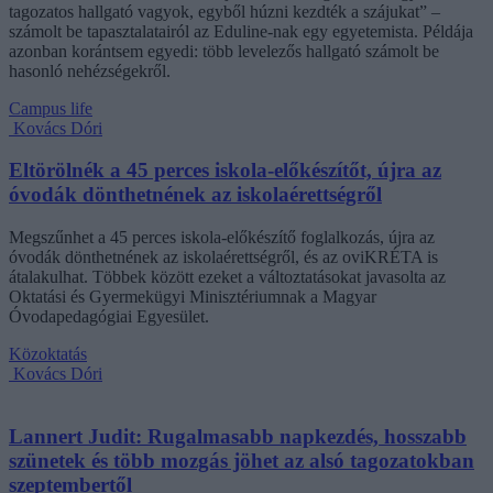
tagozatos hallgató vagyok, egyből húzni kezdték a szájukat” –
számolt be tapasztalatairól az Eduline-nak egy egyetemista. Példája
azonban korántsem egyedi: több levelezős hallgató számolt be
hasonló nehézségekről.
Campus life
Kovács Dóri
Eltörölnék a 45 perces iskola-előkészítőt, újra az
óvodák dönthetnének az iskolaérettségről
Megszűnhet a 45 perces iskola-előkészítő foglalkozás, újra az
óvodák dönthetnének az iskolaérettségről, és az oviKRÉTA is
átalakulhat. Többek között ezeket a változtatásokat javasolta az
Oktatási és Gyermekügyi Minisztériumnak a Magyar
Óvodapedagógiai Egyesület.
Közoktatás
Kovács Dóri
Lannert Judit: Rugalmasabb napkezdés, hosszabb
szünetek és több mozgás jöhet az alsó tagozatokban
szeptembertől