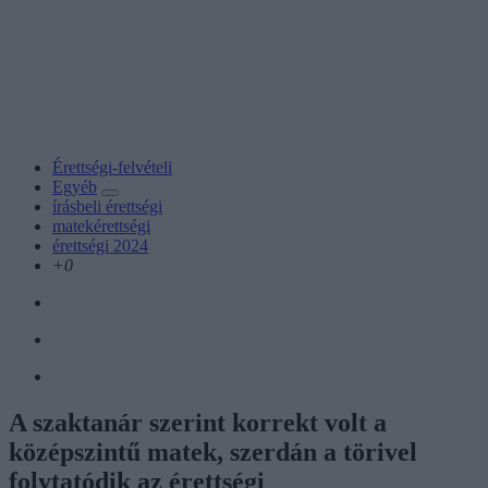
Érettségi-felvételi
Egyéb
írásbeli érettségi
matekérettségi
érettségi 2024
+0
A szaktanár szerint korrekt volt a
középszintű matek, szerdán a törivel
folytatódik az érettségi