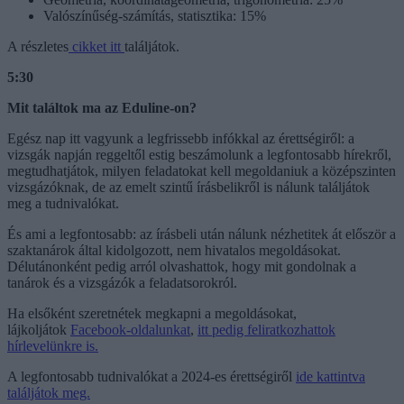
Valószínűség-számítás, statisztika: 15%
A részletes
cikket itt
találjátok.
5:30
Mit találtok ma az Eduline-on?
Egész nap itt vagyunk a legfrissebb infókkal az érettségiről: a
vizsgák napján reggeltől estig beszámolunk a legfontosabb hírekről,
megtudhatjátok, milyen feladatokat kell megoldaniuk a középszinten
vizsgázóknak, de az emelt szintű írásbelikről is nálunk találjátok
meg a tudnivalókat.
És ami a legfontosabb: az írásbeli után nálunk nézhetitek át először a
szaktanárok által kidolgozott, nem hivatalos megoldásokat.
Délutánonként pedig arról olvashattok, hogy mit gondolnak a
tanárok és a vizsgázók a feladatsorokról.
Ha elsőként szeretnétek megkapni a megoldásokat,
lájkoljátok
Facebook-oldalunkat
,
itt pedig feliratkozhattok
hírlevelünkre is.
A legfontosabb tudnivalókat a 2024-es érettségiről
ide kattintva
találjátok meg.