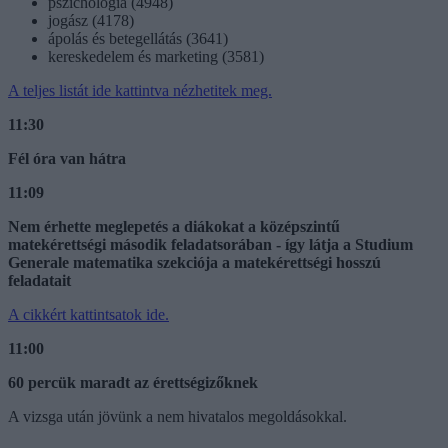
pszichológia (4948)
jogász (4178)
ápolás és betegellátás (3641)
kereskedelem és marketing (3581)
A teljes listát ide kattintva nézhetitek meg.
11:30
Fél óra van hátra
11:09
Nem érhette meglepetés a diákokat a középszintű
matekérettségi második feladatsorában - így látja a Studium
Generale matematika szekciója a matekérettségi hosszú
feladatait
A cikkért kattintsatok ide.
11:00
60 percük maradt az érettségizőknek
A vizsga után jövünk a nem hivatalos megoldásokkal.