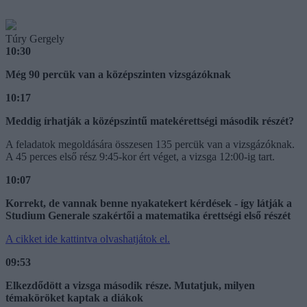
Túry Gergely
10:30
Még 90 percük van a középszinten vizsgázóknak
10:17
Meddig írhatják a középszintű matekérettségi második részét?
A feladatok megoldására összesen 135 percük van a vizsgázóknak.
A 45 perces első rész 9:45-kor ért véget, a vizsga 12:00-ig tart.
10:07
Korrekt, de vannak benne nyakatekert kérdések - így látják a
Studium Generale szakértői a matematika érettségi első részét
A cikket ide kattintva olvashatjátok el.
09:53
Elkezdődött a vizsga második része. Mutatjuk, milyen
témaköröket kaptak a diákok