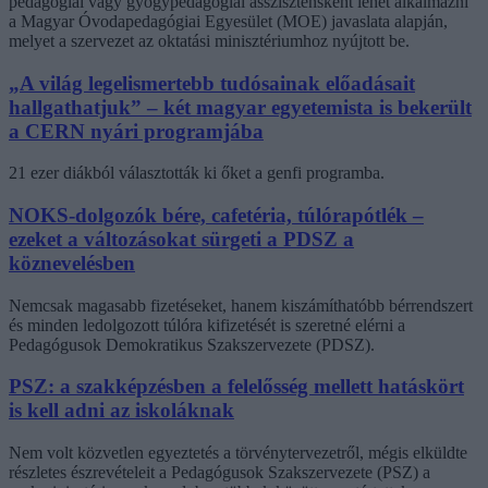
pedagógiai vagy gyógypedagógiai asszisztensként lehet alkalmazni
a Magyar Óvodapedagógiai Egyesület (MOE) javaslata alapján,
melyet a szervezet az oktatási minisztériumhoz nyújtott be.
„A világ legelismertebb tudósainak előadásait
hallgathatjuk” – két magyar egyetemista is bekerült
a CERN nyári programjába
21 ezer diákból választották ki őket a genfi programba.
NOKS-dolgozók bére, cafetéria, túlórapótlék –
ezeket a változásokat sürgeti a PDSZ a
köznevelésben
Nemcsak magasabb fizetéseket, hanem kiszámíthatóbb bérrendszert
és minden ledolgozott túlóra kifizetését is szeretné elérni a
Pedagógusok Demokratikus Szakszervezete (PDSZ).
PSZ: a szakképzésben a felelősség mellett hatáskört
is kell adni az iskoláknak
Nem volt közvetlen egyeztetés a törvénytervezetről, mégis elküldte
részletes észrevételeit a Pedagógusok Szakszervezete (PSZ) a