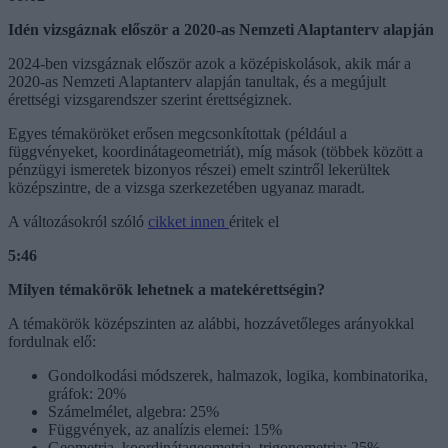
Idén vizsgáznak először a 2020-as Nemzeti Alaptanterv alapján
2024-ben vizsgáznak először azok a középiskolások, akik már a
2020-as Nemzeti Alaptanterv alapján tanultak, és a megújult
érettségi vizsgarendszer szerint érettségiznek.
Egyes témaköröket erősen megcsonkítottak (például a
függvényeket, koordinátageometriát), míg mások (többek között a
pénzügyi ismeretek bizonyos részei) emelt szintről lekerültek
középszintre, de a vizsga szerkezetében ugyanaz maradt.
A változásokról szóló
cikket innen
éritek el
5:46
Milyen témakörök lehetnek a matekérettségin?
A témakörök középszinten az alábbi, hozzávetőleges arányokkal
fordulnak elő:
Gondolkodási módszerek, halmazok, logika, kombinatorika,
gráfok: 20%
Számelmélet, algebra: 25%
Függvények, az analízis elemei: 15%
Geometria, koordinátageometria, trigonometria: 25%