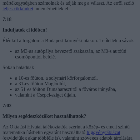
mértékegységben számolnak és adják meg a választ. Az erről szóló
teljes cikkünket
innen érhetitek el.
7:18
Induljatok el időben!
Élénkül a forgalom a Budapest környéki utakon. Telítettek a sávok
az M3-as autópálya bevezető szakaszán, az M0-s autóúti
csomóponttól befelé.
Sokan haladnak
a 10-es főúton, a solymári körforgalomtól,
a 31-es főúton Maglódtól,
az 51-es főúton Dunaharasztitól a főváros irányába,
valamint a Csepel-sziget útjain.
7:02
Milyen segédeszközöket használhattok?
Az Oktatási Hivatal tájékoztatója szerint a közép- és emelt szintű
matematika írásbelin egyaránt használható
függvénytáblázat
(egyidejűleg akár többféle is), valamint szöveges adatok tárolására