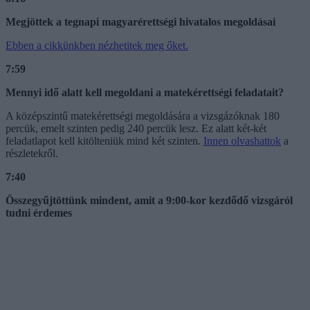
Megjöttek a tegnapi magyarérettségi hivatalos megoldásai
Ebben a cikkünkben nézhetitek meg őket.
7:59
Mennyi idő alatt kell megoldani a matekérettségi feladatait?
A középszintű matekérettségi megoldására a vizsgázóknak 180
percük, emelt szinten pedig 240 percük lesz. Ez alatt két-két
feladatlapot kell kitölteniük mind két szinten.
Innen olvashattok
a
részletekről.
7:40
Összegyűjtöttünk mindent, amit a 9:00-kor kezdődő vizsgáról
tudni érdemes