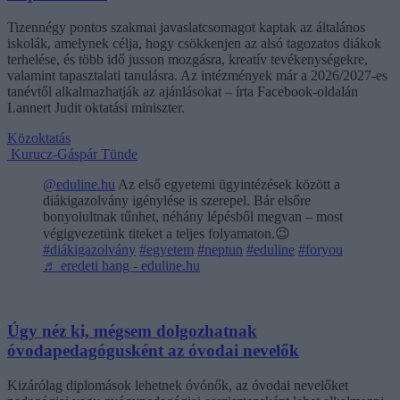
Tizennégy pontos szakmai javaslatcsomagot kaptak az általános
iskolák, amelynek célja, hogy csökkenjen az alsó tagozatos diákok
terhelése, és több idő jusson mozgásra, kreatív tevékenységekre,
valamint tapasztalati tanulásra. Az intézmények már a 2026/2027-es
tanévtől alkalmazhatják az ajánlásokat – írta Facebook-oldalán
Lannert Judit oktatási miniszter.
Közoktatás
Kurucz-Gáspár Tünde
@eduline.hu
Az első egyetemi ügyintézések között a
diákigazolvány igénylése is szerepel. Bár elsőre
bonyolultnak tűnhet, néhány lépésből megvan – most
végigvezetünk titeket a teljes folyamaton.😉
#diákigazolvány
#egyetem
#neptun
#eduline
#foryou
♬ eredeti hang - eduline.hu
Úgy néz ki, mégsem dolgozhatnak
óvodapedagógusként az óvodai nevelők
Kizárólag diplomások lehetnek óvónők, az óvodai nevelőket