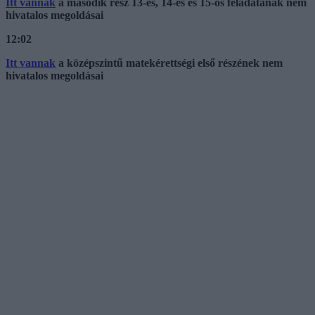
Itt vannak
a második rész 13-es, 14-es és 15-ös feladatának nem
hivatalos megoldásai
12:02
Itt vannak
a középszintű matekérettségi első részének nem
hivatalos megoldásai