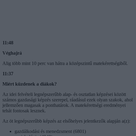
11:48
Véghajrá
Alig több mint 10 perc van hátra a középszintű matekérettségiből.
11:37
Miért küzdenek a diákok?
Az idei felvételi legnépszerűbb alap- és osztatlan képzései között
számos gazdasági képzés szerepel, ráadásul ezek olyan szakok, ahol
jellemzően magasak a ponthatárok. A matekérettségi eredményei
tehát fontosak lesznek.
Az öt legnépszerűbb képzés az elsőhelyes jelentkezők alapján a(z):
gazdálkodási és menedzsment (6801)