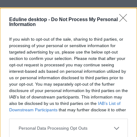
Eduline desktop -
Do Not Process My Personal
Information
If you wish to opt-out of the sale, sharing to third parties, or
processing of your personal or sensitive information for
targeted advertising by us, please use the below opt-out
section to confirm your selection. Please note that after your
opt-out request is processed you may continue seeing
interest-based ads based on personal information utilized by
us or personal information disclosed to third parties prior to
your opt-out. You may separately opt-out of the further
09:01
disclosure of your personal information by third parties on the
Elkezdődött a matekérettségi
IAB’s list of downstream participants. This information may
also be disclosed by us to third parties on the
IAB’s List of
69 047-en vizsgáznak középszinten, 6616-an pedig emelt szinten
Downstream Participants
that may further disclose it to other
matematikából. Hamarosan megtudjuk, milyen feladatokat kaptak a
third parties.
középszintű érettségi első részében.
08:51
Personal Data Processing Opt Outs