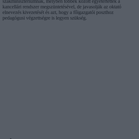
szakminisztériumnak, melyben többek között egyetértettek a
kancellári rendszer megszüntetésével, de javasolják az oktató
elnevezés kivezetését és azt, hogy a főigazgatói poszthoz
pedagógusi végzettségre is legyen szükség.