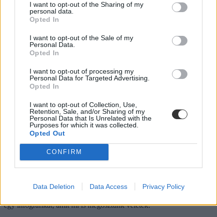
Mindenki a helyén? Perceken belül kezdődik a vizsga
I want to opt-out of the Sharing of my
personal data.
Opted In
I want to opt-out of the Sale of my
Túry Gergely
Personal Data.
08:46
Opted In
Érkeznek az első fotók az izguló érettségizőkről
I want to opt-out of processing my
Personal Data for Targeted Advertising.
Opted In
I want to opt-out of Collection, Use,
Túry Gergely
Retention, Sale, and/or Sharing of my
Personal Data that Is Unrelated with the
Purposes for which it was collected.
Túry Gergely
Opted Out
08:41
CONFIRM
Grafikonon mutatjuk, hogyan változnak a matekérettségi
témaköreinek arányai az idei érettségiben
Data Deletion
Data Access
Privacy Policy
Annak érdekében, hogy átlátható legyen, mi ér majd idén kevesebb
vagy több pontot a matekérettségiben, a Mateking csapata készített
egy infografikát, amit mi is megosztunk veletek: