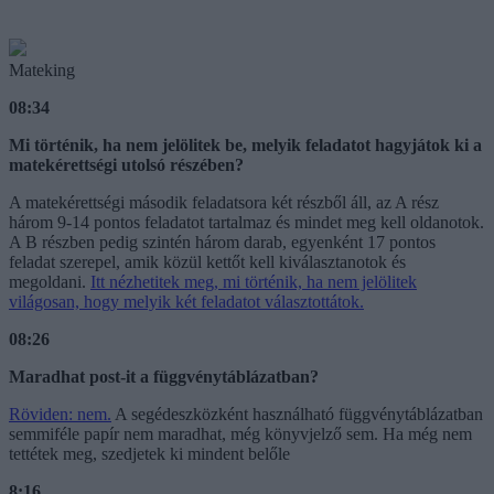
Mateking
08:34
Mi történik, ha nem jelölitek be, melyik feladatot hagyjátok ki a
matekérettségi utolsó részében?
A matekérettségi második feladatsora két részből áll, az A rész
három 9-14 pontos feladatot tartalmaz és mindet meg kell oldanotok.
A B részben pedig szintén három darab, egyenként 17 pontos
feladat szerepel, amik közül kettőt kell kiválasztanotok és
megoldani.
Itt nézhetitek meg, mi történik, ha nem jelölitek
világosan, hogy melyik két feladatot választottátok.
08:26
Maradhat post-it a függvénytáblázatban?
Röviden: nem.
A segédeszközként használható függvénytáblázatban
semmiféle papír nem maradhat, még könyvjelző sem. Ha még nem
tettétek meg, szedjetek ki mindent belőle
8:16