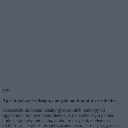
7:29
Apró hibák az érettségin, amelyek miatt pontot veszíthettek
Összeszedtünk nektek néhány gyakori hibát, amit egy kis
figyelemmel könnyen elkerülhettek. A matekérettségin például
tipikus, egy-két pontos hiba, amikor a vizsgázók elfelejtenek
kikötést írni, a valószínűséget százalékban adják meg, vagy rossz