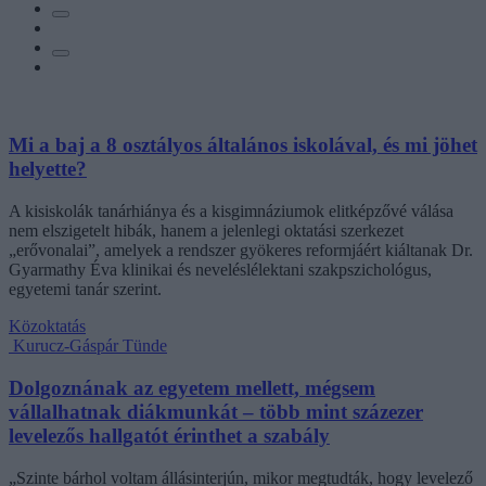
Mi a baj a 8 osztályos általános iskolával, és mi jöhet
helyette?
A kisiskolák tanárhiánya és a kisgimnáziumok elitképzővé válása
nem elszigetelt hibák, hanem a jelenlegi oktatási szerkezet
„erővonalai”, amelyek a rendszer gyökeres reformjáért kiáltanak Dr.
Gyarmathy Éva klinikai és neveléslélektani szakpszichológus,
egyetemi tanár szerint.
Közoktatás
Kurucz-Gáspár Tünde
Dolgoznának az egyetem mellett, mégsem
vállalhatnak diákmunkát – több mint százezer
levelezős hallgatót érinthet a szabály
„Szinte bárhol voltam állásinterjún, mikor megtudták, hogy levelező