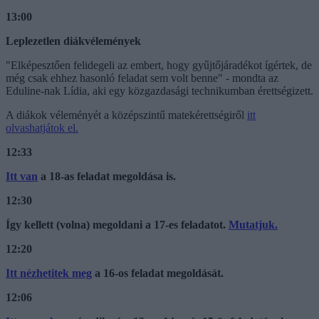
13:00
Leplezetlen diákvélemények
"Elképesztően felidegeli az embert, hogy gyűjtőjáradékot ígértek, de
még csak ehhez hasonló feladat sem volt benne" - mondta az
Eduline-nak Lídia, aki egy közgazdasági technikumban érettségizett.
A diákok véleményét a középszintű matekérettségiről
itt
olvashatjátok el.
12:33
Itt van
a 18-as feladat megoldása is.
12:30
Így kellett (volna) megoldani a 17-es feladatot.
Mutatjuk.
12:20
Itt nézhetitek meg
a 16-os feladat megoldását.
12:06