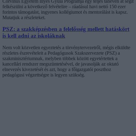
Corvinus Egyetem Illyés Gyula Programja egy teljes tanéven át segít
felkészülni a következő felvételire – ráadásul havi nettó 150 ezer
forintos támogatást, ingyenes kollégiumot és mentorálást is kapsz.
Mutatjuk a részleteket.
PSZ: a szakképzésben a felelősség mellett hatáskört
is kell adni az iskoláknak
Nem volt közvetlen egyeztetés a törvénytervezetről, mégis elküldte
részletes észrevételeit a Pedagógusok Szakszervezete (PSZ) a
szakminisztériumnak, melyben többek között egyetértettek a
kancellári rendszer megszüntetésével, de javasolják az oktató
elnevezés kivezetését és azt, hogy a főigazgatói poszthoz
pedagógusi végzettségre is legyen szükség.