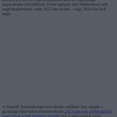
alapszakokra készülőknek jövőre egészen más feltételeknek kell
majd megfelelniük, mint 2022-ben kellett – vagy 2024-ben kell
majd.
A Szegedi Tudományegyetem oldalán található lista alapján a
gazdasági képzésekre jelentkezőknek
2023-ban nem feltétlenül kell
majd emelt szintű érettségit tenniük
(bár a pluszpontok miatt