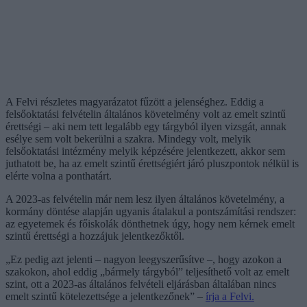
A Felvi részletes magyarázatot fűzött a jelenséghez. Eddig a
felsőoktatási felvételin általános követelmény volt az emelt szintű
érettségi – aki nem tett legalább egy tárgyból ilyen vizsgát, annak
esélye sem volt bekerülni a szakra. Mindegy volt, melyik
felsőoktatási intézmény melyik képzésére jelentkezett, akkor sem
juthatott be, ha az emelt szintű érettségiért járó pluszpontok nélkül is
elérte volna a ponthatárt.
A 2023-as felvételin már nem lesz ilyen általános követelmény, a
kormány döntése alapján ugyanis átalakul a pontszámítási rendszer:
az egyetemek és főiskolák dönthetnek úgy, hogy nem kérnek emelt
szintű érettségi a hozzájuk jelentkezőktől.
„Ez pedig azt jelenti – nagyon leegyszerűsítve –, hogy azokon a
szakokon, ahol eddig „bármely tárgyból” teljesíthető volt az emelt
szint, ott a 2023-as általános felvételi eljárásban általában nincs
emelt szintű kötelezettsége a jelentkezőnek” –
írja a Felvi.