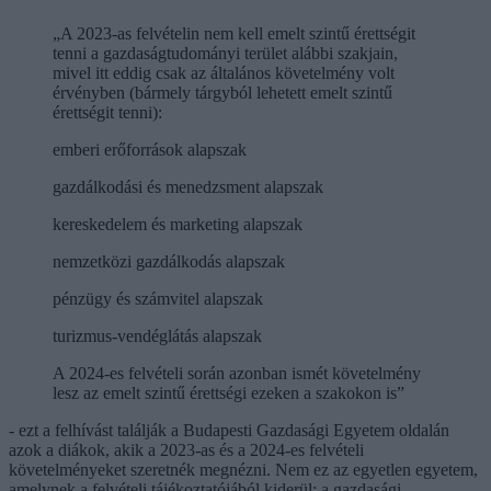
„A 2023-as felvételin nem kell emelt szintű érettségit
tenni a gazdaságtudományi terület alábbi szakjain,
mivel itt eddig csak az általános követelmény volt
érvényben (bármely tárgyból lehetett emelt szintű
érettségit tenni):
emberi erőforrások alapszak
gazdálkodási és menedzsment alapszak
kereskedelem és marketing alapszak
nemzetközi gazdálkodás alapszak
pénzügy és számvitel alapszak
turizmus-vendéglátás alapszak
A 2024-es felvételi során azonban ismét követelmény
lesz az emelt szintű érettségi ezeken a szakokon is”
- ezt a felhívást találják a Budapesti Gazdasági Egyetem oldalán
azok a diákok, akik a 2023-as és a 2024-es felvételi
követelményeket szeretnék megnézni. Nem ez az egyetlen egyetem,
amelynek a felvételi tájékoztatójából kiderül: a gazdasági