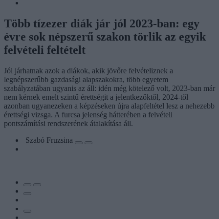
Több tízezer diák jár jól 2023-ban: egy
évre sok népszerű szakon törlik az egyik
felvételi feltételt
Jól járhatnak azok a diákok, akik jövőre felvételiznek a
legnépszerűbb gazdasági alapszakokra, több egyetem
szabályzatában ugyanis az áll: idén még kötelező volt, 2023-ban már
nem kérnek emelt szintű érettségit a jelentkezőktől, 2024-től
azonban ugyanezeken a képzéseken újra alapfeltétel lesz a nehezebb
érettségi vizsga. A furcsa jelenség hátterében a felvételi
pontszámítási rendszerének átalakítása áll.
Szabó Fruzsina