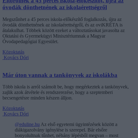
Eltörölnék a 45 perces iskola-előkészítőt, újra az
óvodák dönthetnének az iskolaérettségről
Megszűnhet a 45 perces iskola-előkészítő foglalkozás, újra az
óvodák dönthetnének az iskolaérettségről, és az oviKRÉTA is
átalakulhat. Többek között ezeket a változtatásokat javasolta az
Oktatási és Gyermekügyi Minisztériumnak a Magyar
Óvodapedagógiai Egyesület.
Közoktatás
Kovács Dóri
Már úton vannak a tankönyvek az iskolákba
Több iskola is arról számolt be, hogy megérkeztek a tankönyvek,
zajlik azok átvétele és rendszerezése, hogy a szeptemberi
becsengetésre minden készen álljon.
Közoktatás
Kovács Dóri
@eduline.hu
Az első egyetemi ügyintézések között a
diákigazolvány igénylése is szerepel. Bár elsőre
bonyolultnak tűnhet, néhány lépésből megvan – most