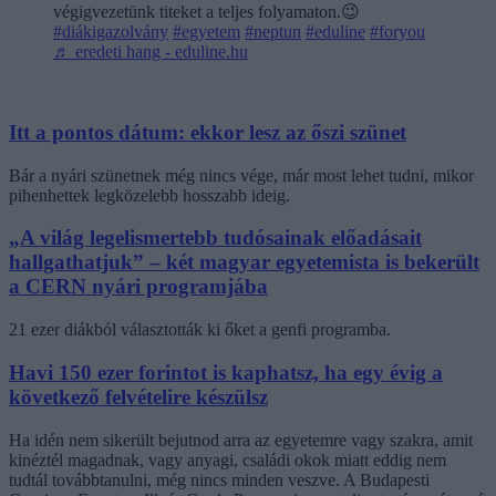
végigvezetünk titeket a teljes folyamaton.😉
#diákigazolvány
#egyetem
#neptun
#eduline
#foryou
♬ eredeti hang - eduline.hu
Itt a pontos dátum: ekkor lesz az őszi szünet
Bár a nyári szünetnek még nincs vége, már most lehet tudni, mikor
pihenhettek legközelebb hosszabb ideig.
„A világ legelismertebb tudósainak előadásait
hallgathatjuk” – két magyar egyetemista is bekerült
a CERN nyári programjába
21 ezer diákból választották ki őket a genfi programba.
Havi 150 ezer forintot is kaphatsz, ha egy évig a
következő felvételire készülsz
Ha idén nem sikerült bejutnod arra az egyetemre vagy szakra, amit
kinéztél magadnak, vagy anyagi, családi okok miatt eddig nem
tudtál továbbtanulni, még nincs minden veszve. A Budapesti