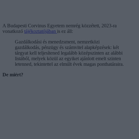
A Budapesti Corvinus Egyetem nemrég közzétett, 2023-ra
vonatkozó
tájékoztatójában
is ez áll:
Gazdálkodási és menedzsment, nemzetközi
gazdálkodás, pénzügy és számvitel alapképzések: két
tárgyat kell teljesítened legalább középszinten az alábbi
listából, melyek közül az egyiket ajánlott emelt szinten
letenned, tekintettel az elmúlt évek magas ponthatáraira.
De miért?