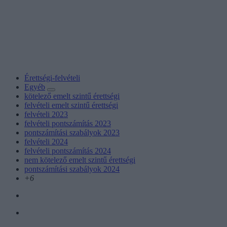
Érettségi-felvételi
Egyéb
kötelező emelt szintű érettségi
felvételi emelt szintű érettségi
felvételi 2023
felvételi pontszámítás 2023
pontszámítási szabályok 2023
felvételi 2024
felvételi pontszámítás 2024
nem kötelező emelt szintű érettségi
pontszámítási szabályok 2024
+6