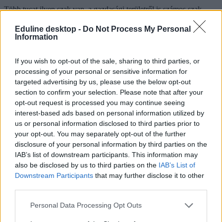
Több tucat ilyen szak van, a gazdasági területről is számos szak
ebbe a körbe tartozik. Ilyen például a magyar felsőoktatás
legnépszerűbb szakja, a tavaly több mint tízezer jelentkezőt vonzó
Eduline desktop -
Do Not Process My Personal
gazdálkodási és menedzsment, a kereskedelem és marketing, a
Information
nemzetközi gazdálkodás, a szintén évről évre több ezer felvételiző
által választott pénzügy és számvitel, a turizmus-vendéglátás, az
If you wish to opt-out of the sale, sharing to third parties, or
emberi erőforrások és az üzleti szakoktató is.
processing of your personal or sensitive information for
Vagyis jól járhatnak azok a diákok, akik 2023-ban felvételiznek
targeted advertising by us, please use the below opt-out
ezekre a szakokra, jó esélyük van ugyanis arra, hogy
section to confirm your selection. Please note that after your
megspórolhatják az emelt szintű érettségit. Ha egy évet várnak, és
opt-out request is processed you may continue seeing
csak 2024-ben futnak neki a felvételinek, több egyetemen újra
interest-based ads based on personal information utilized by
legalább egy emelt szintű érettségire lesz szükségük.
us or personal information disclosed to third parties prior to
Persze a szabályok a jövő évtől akár egyetemenként változhatnak -
your opt-out. You may separately opt-out of the further
jelenleg is van olyan felsőoktatási intézmény, amely aktuális felvételi
disclosure of your personal information by third parties on the
tájékoztatója alapján 2023-ban ezeken a gazdasági alapszakokon is
IAB’s list of downstream participants. This information may
emelt szintű érettségihez köti a felvételt, ahogy olyan egyetemek is
also be disclosed by us to third parties on the
IAB’s List of
vannak, amelyek sem 2023-ban, sem 2024-ben nem kérnek emelt
Downstream Participants
that may further disclose it to other
szintet a jelentkezőktől – utóbbiak közé tartozik például a Miskolci
Egyetem, a Pannon Egyetem vagy a Magyar Agrár- és
third parties.
Élettudományi Egyetem. A részletek a december közepén megjelenő
felvételi tájékoztatóból derülnek majd ki.
Personal Data Processing Opt Outs