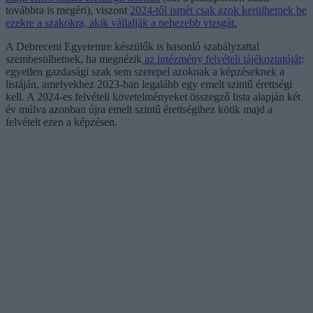
továbbra is megéri), viszont
2024-től ismét csak azok kerülhetnek be
ezekre a szakokra, akik vállalják a nehezebb vizsgát.
A Debreceni Egyetemre készülők is hasonló szabályzattal
szembesülhetnek, ha megnézik
az intézmény felvételi tájékoztatóját
:
egyetlen gazdasági szak sem szerepel azoknak a képzéseknek a
listáján, amelyekhez 2023-ban legalább egy emelt szintű érettségi
kell. A 2024-es felvételi követelményeket összegző lista alapján két
év múlva azonban újra emelt szintű érettségihez kötik majd a
felvételt ezen a képzésen.