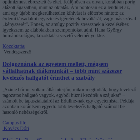
optimizmust ébresztett és éltet. Különösen az olyan, korábban porig
alázott ágazatban, mint az oktatás. Ám pontosan ez a lendület az,
ami egy újabb megkerülhetetlen kihívást is előtérbe rántott: az
érdemi társadalmi egyeztetés ígéretének beváltását, vagy más szóval
„kényszerét”. Ennek, az amúgy pozitív stressznek a kezeléséhez
igyekszem az alábbiakban szempontokat adni. Hana György
humánökológus, közoktatási vezető véleménycikke.
Közoktatás
Vendégszerző
Dolgoznának az egyetem mellett, mégsem
vállalhatnak diákmunkát – több mint százezer
levelezős hallgatót érinthet a szabály
„Szinte bárhol voltam állásinterjún, mikor megtudták, hogy levelező
tagozatos hallgató vagyok, egyből húzni kezdték a szájukat” –
számolt be tapasztalatairól az Eduline-nak egy egyetemista. Példája
azonban korántsem egyedi: több levelezős hallgató számolt be
hasonló nehézségekről.
Campus life
Kovács Dóri