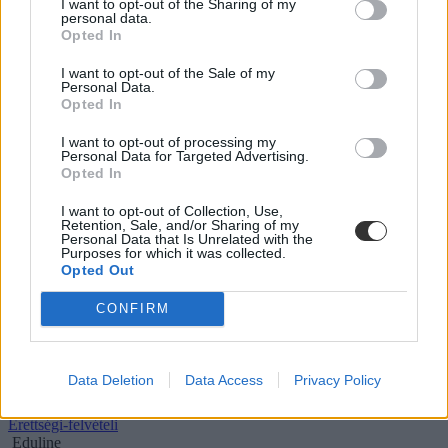
I want to opt-out of the Sharing of my
personal data.
Opted In
I want to opt-out of the Sale of my
Personal Data.
Opted In
I want to opt-out of processing my
Personal Data for Targeted Advertising.
Opted In
I want to opt-out of Collection, Use,
Retention, Sale, and/or Sharing of my
Personal Data that Is Unrelated with the
Purposes for which it was collected.
Opted Out
CONFIRM
Ilyen lesz a 2023-as felvételi: hogyan deríthetitek ki,
kell-e emelt szintű érettségit tennetek?
2023-ban felvételiztek? Mutatjuk, mitől függ, hogy szükségetek
Data Deletion
Data Access
Privacy Policy
lesz-e emelt szintű érettségire.
Érettségi-felvételi
Eduline