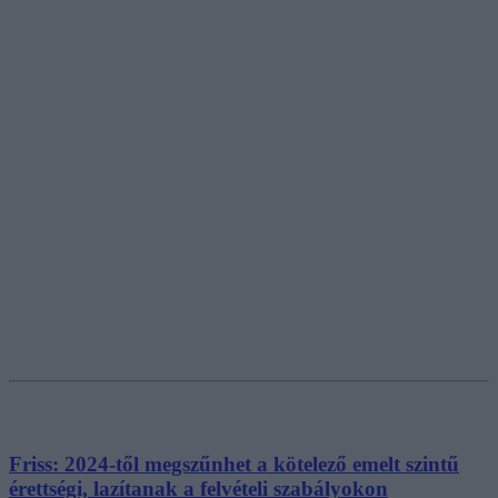
Friss: 2024-től megszűnhet a kötelező emelt szintű
érettségi, lazítanak a felvételi szabályokon