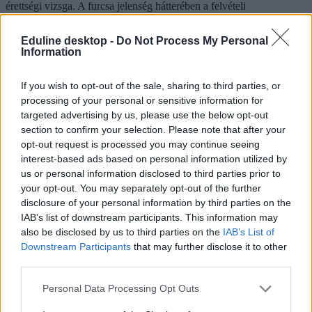
érettségi vizsga. A furcsa jelenség hátterében a felvételi
pontszámítási rendszerének átalakítása áll.
Eduline desktop -
Do Not Process My Personal
Érettségi-felvételi
Information
Szabó Fruzsina
If you wish to opt-out of the sale, sharing to third parties, or
processing of your personal or sensitive information for
targeted advertising by us, please use the below opt-out
Változnak a felvételi pontszámítási szabályai, itt
section to confirm your selection. Please note that after your
vannak a részletek az új követelményekről
opt-out request is processed you may continue seeing
interest-based ads based on personal information utilized by
Pár hét, és indul a 2023-as egyetemi-főiskolai felvételi szezon. A
us or personal information disclosed to third parties prior to
pontszámítási szabályok nagy része maradt, de fontos változás, hogy
már nem minden szakon kérnek emelt szintű érettségit a
your opt-out. You may separately opt-out of the further
jelentkezőktől. Összefoglaltuk a legfontosabb infókat.
disclosure of your personal information by third parties on the
IAB’s list of downstream participants. This information may
Érettségi-felvételi
also be disclosed by us to third parties on the
IAB’s List of
Eduline
Downstream Participants
that may further disclose it to other
third parties.
Personal Data Processing Opt Outs