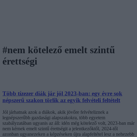
#nem kötelező emelt szintű
érettségi
Több tízezer diák jár jól 2023-ban: egy évre sok
népszerű szakon törlik az egyik felvételi feltételt
Jól járhatnak azok a diákok, akik jövőre felvételiznek a
legnépszerűbb gazdasági alapszakokra, több egyetem
szabályzatában ugyanis az áll: idén még kötelező volt, 2023-ban már
nem kérnek emelt szintű érettségit a jelentkezőktől, 2024-től
azonban ugyanezeken a képzéseken újra alapfeltétel lesz a nehezebb