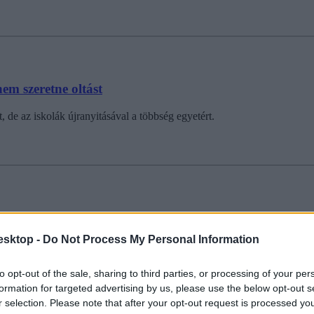
m szeretne oltást
 de az iskolák újranyitásával a többség egyetért.
óberi iskolai lázmérésre
esktop -
Do Not Process My Personal Information
 tanulnak a diákok online, mennyiben van rendkívüli szünet.
to opt-out of the sale, sharing to third parties, or processing of your per
formation for targeted advertising by us, please use the below opt-out s
r selection. Please note that after your opt-out request is processed y