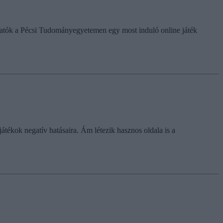
llgatók a Pécsi Tudományegyetemen egy most induló online játék
átékok negatív hatásaira. Ám létezik hasznos oldala is a