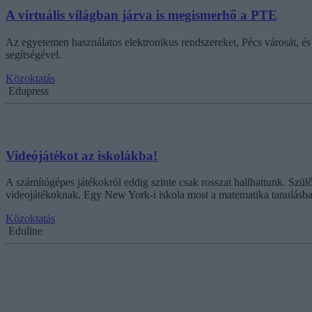
A virtuális világban járva is megismerhő a PTE
Az egyetemen használatos elektronikus rendszereket, Pécs városát, é
segítségével.
Közoktatás
Edupress
Videójátékot az iskolákba!
A számítógépes játékokról eddig szinte csak rosszat hallhattunk. Szül
videojátékoknak. Egy New York-i iskola most a matematika tanulásban
Közoktatás
Eduline