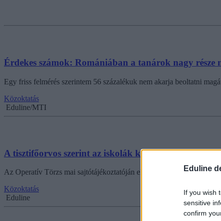
Érdekes számok: Romániában a tanárok nagy része ne
Egy friss felmérés szerintem 56 százalékuk nem akarja beoltatni magát,
Közoktatás
Eduline/MTI
A tisztifőorvos szerint az iskolák készen állnak az okt
Eduline d
Az Operatív Törzs mai sajtótájékoztatóján elhangzott, hány iskolában
Közoktatás
If you wish 
Eduline
sensitive in
confirm you