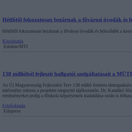
Hétfőtől fokozatosan bezárnak a fővárosi óvodák és b
Hétfőtől fokozatosan bezárnak a fővárosi óvodák és bölcsődék a koron
Közoktatás
Eduline/MTI
138 millióból fejleszti hallgatói szolgáltatásait a MÜT
Az Új Magyarország Fejlesztési Terv 138 millió forintos támogatásával
intézmény rektora a projektet megnyitó tájékoztatón. Dr. Kandikó Józ
eredményeket pedig a főiskola képzéseinek kialakítása során is felhas
Felsőoktatás
Edupress