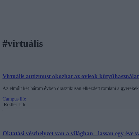
#virtuális
Virtuális autizmust okozhat az ovisok kütyühasznála
Az elmúlt két-három évben drasztikusan elkezdett romlani a gyerekek
Campus life
Rodler Lili
Oktatási vészhelyzet van a világban - lassan egy éve