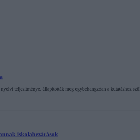
ta
 nyelvi teljesítménye, állapították meg egybehangzóan a kutatáshoz sz
 vannak iskolabezárások