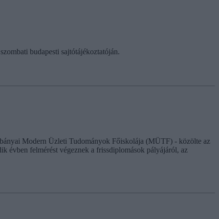
szombati budapesti sajtótájékoztatóján.
a tatabányai Modern Üzleti Tudományok Főiskolája (MÜTF) - közölte az
dik évben felmérést végeznek a frissdiplomások pályájáról, az