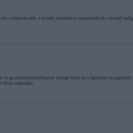
s ami a legfontosabb, a leendő szakjukat is megismerhetik a leendő ha
ők és gyermekpszichológusok tömege hívta fel a figyelmet az agresszív j
 hívja segítségül.