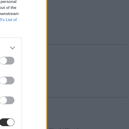
 personal
out of the
 downstream
B’s List of
 őket megnézni.