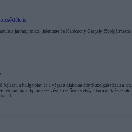
ölcsődék is
avírus-járvány miatt - jelentette be Karácsony Gergely főpolgármester 
F
 fejleszti a hallgatókat és a végzett diákokat érintő szolgáltatásait 
sef elmondta: a diplomaszerzést követően az első, a harmadik és az ötö
ználják.