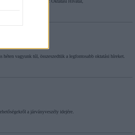
Verseny (OKTV) döntőit az Oktatási Hivatal,
 héten vagyunk túl, összeszedtük a legfontosabb oktatási híreket.
ehetőségekről a járványveszély idejére.