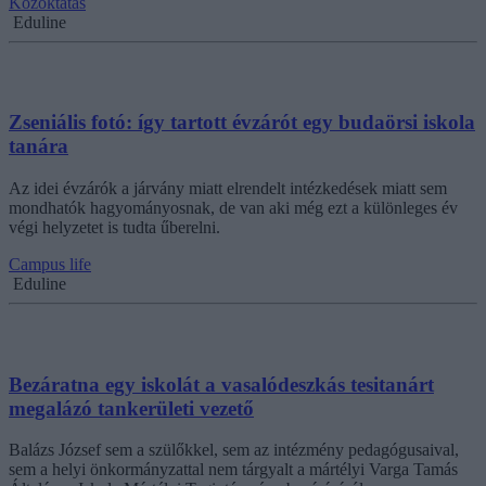
Közoktatás
Eduline
Zseniális fotó: így tartott évzárót egy budaörsi iskola
tanára
Az idei évzárók a járvány miatt elrendelt intézkedések miatt sem
mondhatók hagyományosnak, de van aki még ezt a különleges év
végi helyzetet is tudta űberelni.
Campus life
Eduline
Bezáratna egy iskolát a vasalódeszkás tesitanárt
megalázó tankerületi vezető
Balázs József sem a szülőkkel, sem az intézmény pedagógusaival,
sem a helyi önkormányzattal nem tárgyalt a mártélyi Varga Tamás