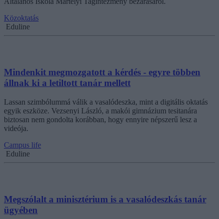
Általános Iskola Mártélyi Tagintézmény bezárásáról.
Közoktatás
Eduline
Mindenkit megmozgatott a kérdés - egyre többen
állnak ki a letiltott tanár mellett
Lassan szimbólummá válik a vasalódeszka, mint a digitális oktatás
egyik eszköze. Vezsenyi László, a makói gimnázium tesitanára
biztosan nem gondolta korábban, hogy ennyire népszerű lesz a
videója.
Campus life
Eduline
Megszólalt a minisztérium is a vasalódeszkás tanár
ügyében