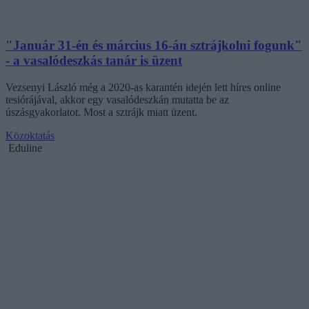
"Január 31-én és március 16-án sztrájkolni fogunk"
- a vasalódeszkás tanár is üzent
Vezsenyi László még a 2020-as karantén idején lett híres online
tesiórájával, akkor egy vasalódeszkán mutatta be az
úszásgyakorlatot. Most a sztrájk miatt üzent.
Közoktatás
Eduline