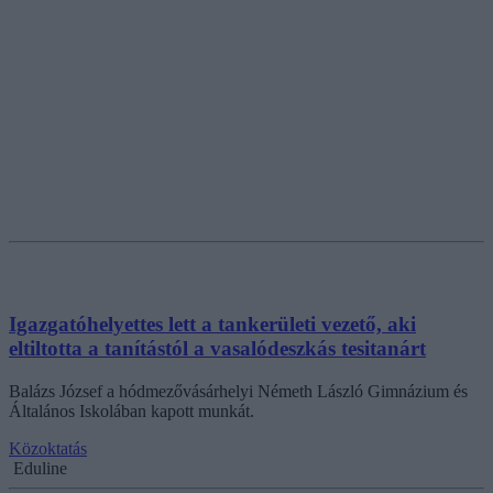
Igazgatóhelyettes lett a tankerületi vezető, aki
eltiltotta a tanítástól a vasalódeszkás tesitanárt
Balázs József a hódmezővásárhelyi Németh László Gimnázium és
Általános Iskolában kapott munkát.
Közoktatás
Eduline