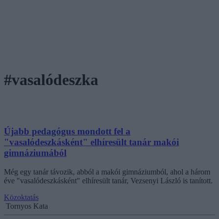
#vasalódeszka
Újabb pedagógus mondott fel a
"vasalódeszkásként" elhíresült tanár makói
gimnáziumából
Még egy tanár távozik, abból a makói gimnáziumból, ahol a három
éve "vasalódeszkásként" elhíresült tanár, Vezsenyi László is tanított.
Közoktatás
Tornyos Kata