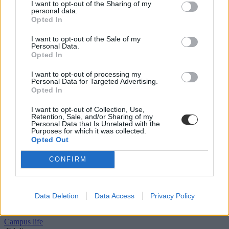
I want to opt-out of the Sharing of my
Közoktatás
personal data.
Eduline
Opted In
I want to opt-out of the Sale of my
Personal Data.
Opted In
Kásler Miklós úgy gondolja, hogy a jó szándék
vezérelte a „vasalódeszkás makói tanárt”
I want to opt-out of processing my
Personal Data for Targeted Advertising.
Opted In
A miniszter mai videójában válaszolt arra a kérdésre, hogy mit
gondol a „vasalódeszkás tanár” esetéről.
I want to opt-out of Collection, Use,
Retention, Sale, and/or Sharing of my
Közoktatás
Personal Data that Is Unrelated with the
Eduline
Purposes for which it was collected.
Opted Out
CONFIRM
Licitálni lehet a hetekben elhíresült vasalódeszkára
Vezsenyi László, a „vasalódeszkás tanár” úgy döntött, hogy
Data Deletion
Data Access
Privacy Policy
jótékony célra ajánlja fel a nagy karriert befutó vasalódeszkát.
Campus life