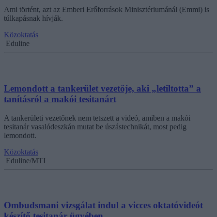
Ami történt, azt az Emberi Erőforrások Minisztériumánál (Emmi) is
túlkapásnak hívják.
Közoktatás
Eduline
Lemondott a tankerület vezetője, aki „letiltotta” a
tanításról a makói tesitanárt
A tankerületi vezetőnek nem tetszett a videó, amiben a makói
tesitanár vasalódeszkán mutat be úszástechnikát, most pedig
lemondott.
Közoktatás
Eduline/MTI
Ombudsmani vizsgálat indul a vicces oktatóvideót
készítő tesitanár ügyében