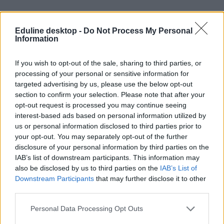
Eduline desktop -
Do Not Process My Personal
Egy uszodába kerülhet a legendás vasalódeszka
Information
Nemrég elárverezték a híres "oktatási" vasalódeszkát, a licitet egy
If you wish to opt-out of the sale, sharing to third parties, or
szegedi vállalkozó nyerte. A deszkának pedig már az új helyes is
megvan.
processing of your personal or sensitive information for
targeted advertising by us, please use the below opt-out
Campus life
section to confirm your selection. Please note that after your
Eduline
opt-out request is processed you may continue seeing
interest-based ads based on personal information utilized by
us or personal information disclosed to third parties prior to
your opt-out. You may separately opt-out of the further
Lezárult a licitálás: két nyertese lett a híres
disclosure of your personal information by third parties on the
vasalódeszkának
IAB’s list of downstream participants. This information may
also be disclosed by us to third parties on the
IAB’s List of
Kétezer forintról indult a licit Vezsenyi László makói tornatanár
Downstream Participants
that may further disclose it to other
híres vasalódeszkájáért. Az árverés a Facebookon, a Tappancs
third parties.
Állatvédő Alapítvány oldalán zajlott. Tegnap délután a nagy karriert
befutó vasalódeszka el is kelt: két nyertest is hirdettek, így összesen
Personal Data Processing Opt Outs
több mint 400 ezer forintot hozott az állatmenhelynek.