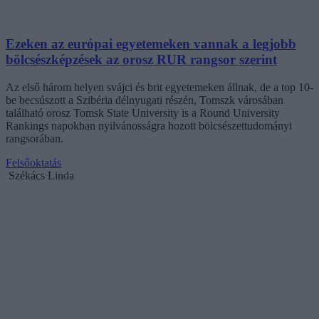
Ezeken az európai egyetemeken vannak a legjobb
bölcsészképzések az orosz RUR rangsor szerint
Az első három helyen svájci és brit egyetemeken állnak, de a top 10-
be becsúszott a Szibéria délnyugati részén, Tomszk városában
található orosz Tomsk State University is a Round University
Rankings napokban nyilvánosságra hozott bölcsészettudományi
rangsorában.
Felsőoktatás
Székács Linda