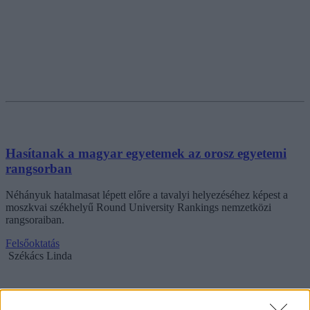
Hasítanak a magyar egyetemek az orosz egyetemi
rangsorban
Néhányuk hatalmasat lépett előre a tavalyi helyezéséhez képest a
moszkvai székhelyű Round University Rankings nemzetközi
rangsoraiban.
Felsőoktatás
Székács Linda