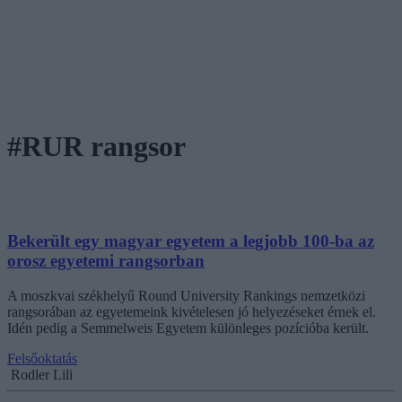
#RUR rangsor
Bekerült egy magyar egyetem a legjobb 100-ba az
orosz egyetemi rangsorban
A moszkvai székhelyű Round University Rankings nemzetközi
rangsorában az egyetemeink kivételesen jó helyezéseket érnek el.
Idén pedig a Semmelweis Egyetem különleges pozícióba került.
Felsőoktatás
Rodler Lili