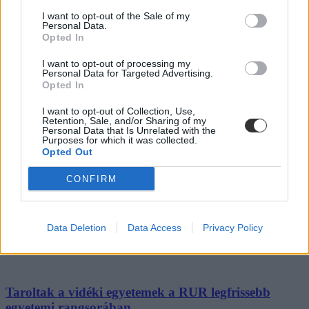
Felsőoktatás
I want to opt-out of the Sale of my
Székács Linda
Personal Data.
Opted In
I want to opt-out of processing my
Personal Data for Targeted Advertising.
Hét hírei: magyar diákot vettek fel a Yale
Opted In
színművészeti képzésére, mutatjuk milyen
I want to opt-out of Collection, Use,
kedvezményeket kaphattok diákként a nyári szünet
Retention, Sale, and/or Sharing of my
alatt
Personal Data that Is Unrelated with the
Purposes for which it was collected.
Opted Out
Nemsokára kezdődik a nyári szünet, mutatjuk milyen olcsó vagy
ingyenes napközis táborokat szerveznek a gyerekeknek. Itt van
CONFIRM
minden, amit az új felvételi pontszámításról tudnotok kell -
összegyűjtöttük a hét legfontosabb történéseit.
Közoktatás
Data Deletion
Data Access
Privacy Policy
Gál Luca
Taroltak a vidéki egyetemek a RUR legfrissebb
egyetemi rangsorában