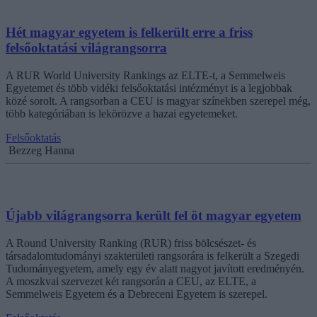
Hét magyar egyetem is felkerült erre a friss
felsőoktatási világrangsorra
A RUR World University Rankings az ELTE-t, a Semmelweis
Egyetemet és több vidéki felsőoktatási intézményt is a legjobbak
közé sorolt. A rangsorban a CEU is magyar színekben szerepel még,
több kategóriában is lekörözve a hazai egyetemeket.
Felsőoktatás
Bezzeg Hanna
Újabb világrangsorra került fel öt magyar egyetem
A Round University Ranking (RUR) friss bölcsészet- és
társadalomtudományi szakterületi rangsorára is felkerült a Szegedi
Tudományegyetem, amely egy év alatt nagyot javított eredményén.
A moszkvai szervezet két rangsorán a CEU, az ELTE, a
Semmelweis Egyetem és a Debreceni Egyetem is szerepel.