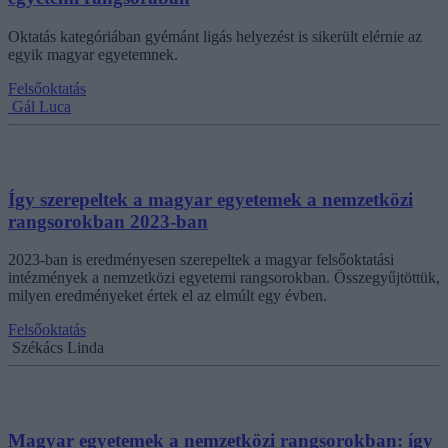
Oktatás kategóriában gyémánt ligás helyezést is sikerült elérnie az
egyik magyar egyetemnek.
Felsőoktatás
Gál Luca
Így szerepeltek a magyar egyetemek a nemzetközi
rangsorokban 2023-ban
2023-ban is eredményesen szerepeltek a magyar felsőoktatási
intézmények a nemzetközi egyetemi rangsorokban. Összegyűjtöttük,
milyen eredményeket értek el az elmúlt egy évben.
Felsőoktatás
Székács Linda
Magyar egyetemek a nemzetközi rangsorokban: így