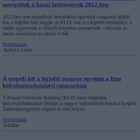
szerepeltek a hazai intézmények 2022-ben
2022-ben sem maradtunk nemzetközi egyetemi rangsorok nélkül.
Bár a legtöbb lista alapján az ELTE érte el a legtöbb eredményt, a
vidéki egyetemek is előkelő helyeken szerepelnek - elhoztuk az
összes eredményt az elmúlt évből.
Felsőoktatás
Székács Linda
A szegedi lett a legjobb magyar egyetem a friss
bölcsészettudományi rangsorban
A Round University Ranking (RUR) most megjelent
bölcsészettudományi listáján a magyar intézmények közül a Szegedi
Tudományegyetem végzett az első helyen.
Felsőoktatás
Eduline