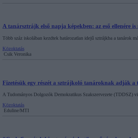
A tanársztrájk első napja képekben: az eső ellenére is 
Több száz iskolában kezdtek határozatlan idejű sztrájkba a tanárok m
Közoktatás
Csik Veronika
Fizetésük egy részét a sztrájkoló tanároknak adják 
A Tudományos Dolgozók Demokratikus Szakszervezete (TDDSZ) virtuáli
Közoktatás
Eduline/MTI