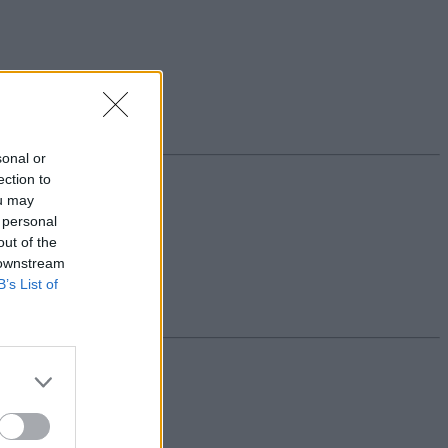
sonal or
ection to
ou may
 personal
out of the
 downstream
B’s List of