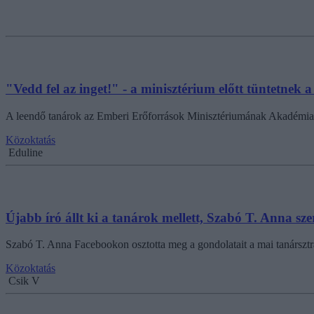
"Vedd fel az inget!" - a minisztérium előtt tüntetnek a
A leendő tanárok az Emberi Erőforrások Minisztériumának Akadémia utca
Közoktatás
Eduline
Újabb író állt ki a tanárok mellett, Szabó T. Anna sze
Szabó T. Anna Facebookon osztotta meg a gondolatait a mai tanársztráj
Közoktatás
Csik V