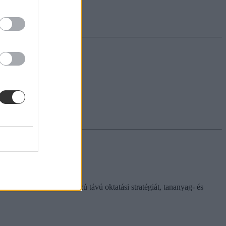
szenzuson alapuló, hosszú távú oktatási stratégiát, tananyag- és