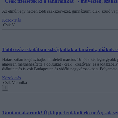
"Csak fizessétek ki a tanárainkat" - művészek, szaksz
Az elmúlt egy hétben több szakszervezet, gimnáziumi diák, szülő vagy
Közoktatás
Csik V
Több száz iskolában sztrájkoltak a tanárok, diákok ez
Határozatlan idejű sztrájkot hirdetett március 16-tól a két legnagyob
alaposan megnehezítette a dolgukat - csak "kreatívan" és a jogszabály
diáktüntetés is volt Budapesten és vidéki nagyvárosokban. Folyamato
Közoktatás
Csik Veronika
1
Tanítani akarunk! Új klippel rukkolt elő noÁr, sok szí