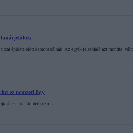
 tanárjelöltek
i épülete előtt demonstrálnak. Az egyik felszólaló azt mondta, változta
rint ez nemzeti ügy
król és a diáktüntetésekről.