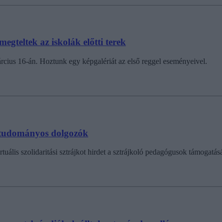
megteltek az iskolák előtti terek
árcius 16-án. Hoztunk egy képgalériát az első reggel eseményeivel.
a tudományos dolgozók
s szolidaritási sztrájkot hirdet a sztrájkoló pedagógusok támogatásá