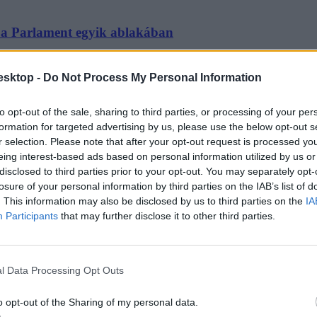
g a Parlament egyik ablakában
esktop -
Do Not Process My Personal Information
to opt-out of the sale, sharing to third parties, or processing of your per
formation for targeted advertising by us, please use the below opt-out s
r selection. Please note that after your opt-out request is processed y
eing interest-based ads based on personal information utilized by us or
tt a Parlament előtt
disclosed to third parties prior to your opt-out. You may separately opt-
losure of your personal information by third parties on the IAB’s list of
emonstrációján, a Kossuth téren.
. This information may also be disclosed by us to third parties on the
IA
Participants
that may further disclose it to other third parties.
l Data Processing Opt Outs
tömeg tart a Kossuth térre
o opt-out of the Sharing of my personal data.