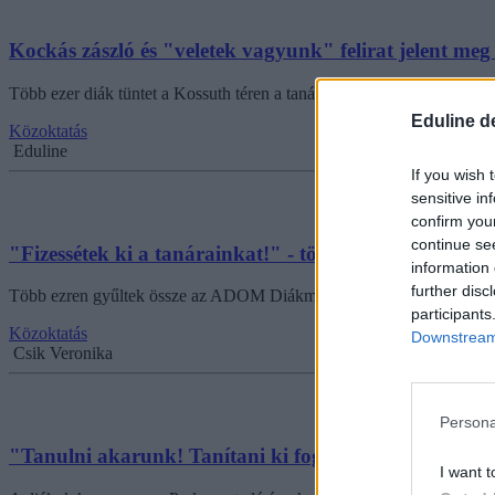
Kockás zászló és "veletek vagyunk" felirat jelent me
Több ezer diák tüntet a Kossuth téren a tanársztrájk első napján.
Eduline d
Közoktatás
Eduline
If you wish 
sensitive in
confirm you
continue se
"Fizessétek ki a tanárainkat!" - több ezer diák tüntete
information 
further disc
Több ezren gyűltek össze az ADOM Diákmozgalom és az aHang mai d
participants
Közoktatás
Downstream 
Csik Veronika
Persona
"Tanulni akarunk! Tanítani ki fog?" - hatalmas diák
I want t