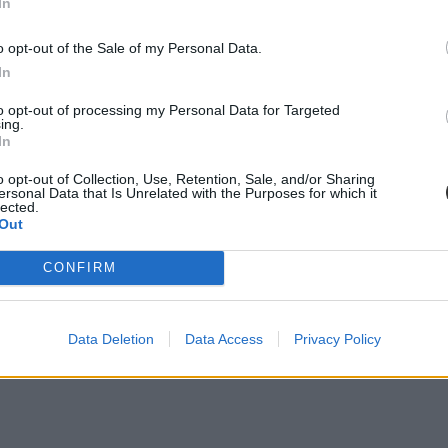
In
 Emberi Erőforrások Minisztériumának épülete előtt is.
o opt-out of the Sale of my Personal Data.
In
to opt-out of processing my Personal Data for Targeted
ing.
In
, több száz diák tart a Kossuth tér felé
o opt-out of Collection, Use, Retention, Sale, and/or Sharing
h téren egyre többen vannak.
ersonal Data that Is Unrelated with the Purposes for which it
lected.
Out
CONFIRM
 a Lauder sztrájkot támogató tanárai
Data Deletion
Data Access
Privacy Policy
vne Iskola tanársztrájkot támogató dolgozói. Többek között nemzeti kon