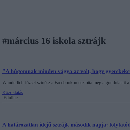
#március 16 iskola sztrájk
"A húgomnak minden vágya az volt, hogy gyerekeket
Wunderlich József színész a Facebookon osztotta meg a gondolatait a má
Közoktatás
Eduline
A határozatlan idejű sztrájk második napja: folytat