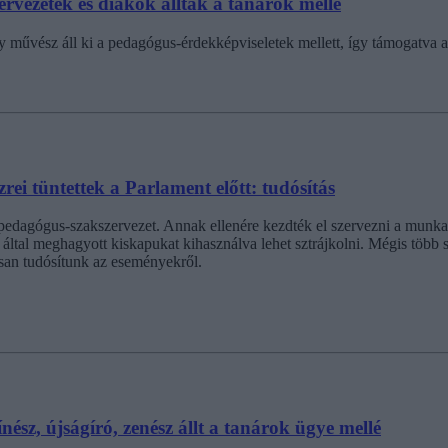
ervezetek és diákok álltak a tanárok mellé
 művész áll ki a pedagógus-érdekképviseletek mellett, így támogatva a 
rei tüntettek a Parlament előtt: tudósítás
b pedagógus-szakszervezet. Annak ellenére kezdték el szervezni a munkab
 által meghagyott kiskapukat kihasználva lehet sztrájkolni. Mégis több 
san tudósítunk az eseményekről.
nész, újságíró, zenész állt a tanárok ügye mellé