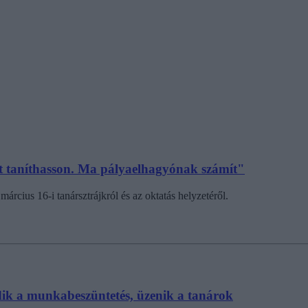
 taníthasson. Ma pályaelhagyónak számít"
rcius 16-i tanársztrájkról és az oktatás helyzetéről.
ódik a munkabeszüntetés, üzenik a tanárok