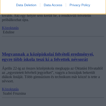
Data Deletion
Data Access
Privacy Policy
Pénteken más több tucat középiskola közzétette a végleges felvételi
jegyzéket, április 29-ig pedig az összes diák megtudja, hol tanulhat
tovább. Aki egy helyre sem került be, a rendkívüli felvételin
próbálkozhat újra.
Közoktatás
Eduline
Megvannak a középiskolai felvételi eredményei,
egyre több iskola teszi ki a felvettek névsorát
Április 22-ig az összes középiskola megkapja az Oktatási Hivataltól
az „egyeztetett felvételi jegyzéket”, vagyis a hozzájuk bekerült
diákok listáját. Több gimnázium és technikum már közzé is tette a
névsort.
Közoktatás
Szabó Fruzsina