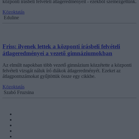
központi írásbeli felvételi átlageredményeit - ezekből szemezgettünk.
Közoktatás
Eduline
Friss: ilyenek lettek a központi írásbeli felvételi
átlageredményei a vezető gimnáziumokban
Az elmúlt napokban több vezető gimnázium közzétette a központi
felvételi vizsgát náluk író diákok átlageredményét. Ezeket az
átlagpontszámokat gyűjtöttük össze egy cikkbe.
Közoktatás
Szabó Fruzsina