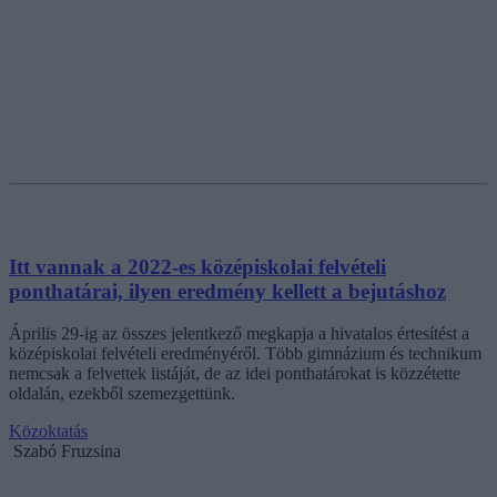
Itt vannak a 2022-es középiskolai felvételi
ponthatárai, ilyen eredmény kellett a bejutáshoz
Április 29-ig az összes jelentkező megkapja a hivatalos értesítést a
középiskolai felvételi eredményéről. Több gimnázium és technikum
nemcsak a felvettek listáját, de az idei ponthatárokat is közzétette
oldalán, ezekből szemezgettünk.
Közoktatás
Szabó Fruzsina