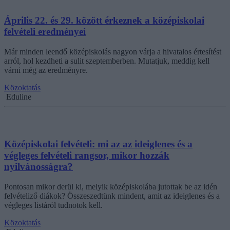
Április 22. és 29. között érkeznek a középiskolai
felvételi eredményei
Már minden leendő középiskolás nagyon várja a hivatalos értesítést
arról, hol kezdheti a sulit szeptemberben. Mutatjuk, meddig kell
várni még az eredményre.
Közoktatás
Eduline
Középiskolai felvételi: mi az az ideiglenes és a
végleges felvételi rangsor, mikor hozzák
nyilvánosságra?
Pontosan mikor derül ki, melyik középiskolába jutottak be az idén
felvételiző diákok? Összeszedtünk mindent, amit az ideiglenes és a
végleges listáról tudnotok kell.
Közoktatás