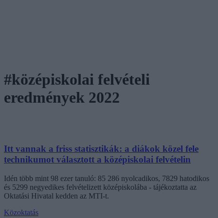
#középiskolai felvételi
eredmények 2022
Itt vannak a friss statisztikák: a diákok közel fele
technikumot választott a középiskolai felvételin
Idén több mint 98 ezer tanuló: 85 286 nyolcadikos, 7829 hatodikos
és 5299 negyedikes felvételizett középiskolába - tájékoztatta az
Oktatási Hivatal kedden az MTI-t.
Közoktatás