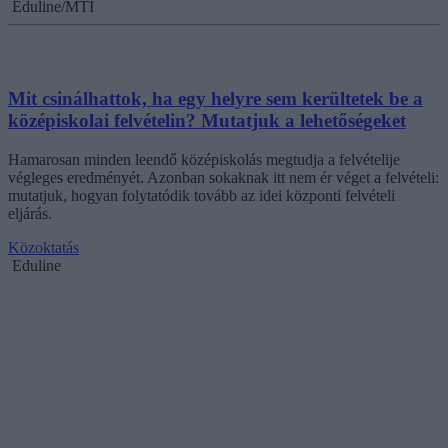
Eduline/MTI
Mit csinálhattok, ha egy helyre sem kerültetek be a
középiskolai felvételin? Mutatjuk a lehetőségeket
Hamarosan minden leendő középiskolás megtudja a felvételije
végleges eredményét. Azonban sokaknak itt nem ér véget a felvételi:
mutatjuk, hogyan folytatódik tovább az idei központi felvételi
eljárás.
Közoktatás
Eduline