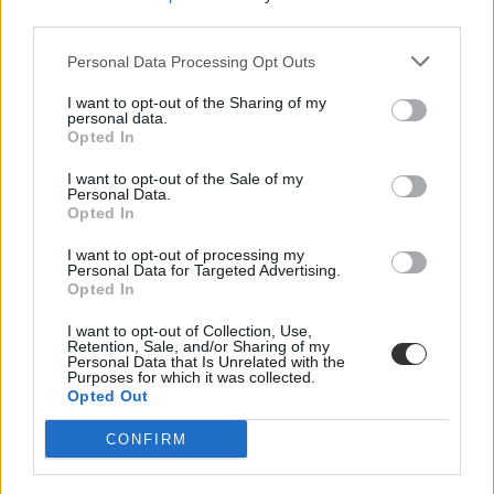
gimnáziumok induló osztályaiban is maradtak szabad helyek, amiket
third parties.
a pótfelvételiben töltenek majd fel.
Personal Data Processing Opt Outs
Közoktatás
Csik Veronika
I want to opt-out of the Sharing of my
personal data.
Opted In
I want to opt-out of the Sale of my
Mi történik, ha nem vesznek fel a kiválasztott
Personal Data.
Opted In
középiskolába? Így fellebbezhettek
I want to opt-out of processing my
Ha megérkezett a középiskolai felvételi eredménye, de nem sikerült
Personal Data for Targeted Advertising.
bekerülni a kiválasztott iskolába, a döntés ellen jogorvoslatot
Opted In
tehettek. Mutatjuk, hogyan.
I want to opt-out of Collection, Use,
Közoktatás
Retention, Sale, and/or Sharing of my
Csik Veronika
Personal Data that Is Unrelated with the
Purposes for which it was collected.
Opted Out
CONFIRM
Nem sikerült a középiskolai felvételi? Ezt a keresőt
nézzétek meg, itt találjátok az üres férőhelyeket