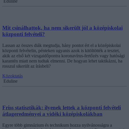
Eduline
Mit csinálhattok, ha nem sikerült jól a középiskolai
központi felvételi?
Lassan az összes diák megtudja, hány pontot ért el a középiskolai
központi felvételin, pénteken ugyanis azok is kitöltötték a tesztet,
akik az első két vizsgaidőpontra koronavírus-fertőzés vagy hatósági
karantén miatt nem tudtak elmenni. De hogyan lehet taktikázni, ha
rosszul sikerült az írásbeli?
Közoktatás
Eduline
Friss statisztikák: ilyenek lettek a központi felvételi
átlageredményei a vidéki középiskolákban
Egyre több gimnázium és technikum hozza nyilvánosságra a