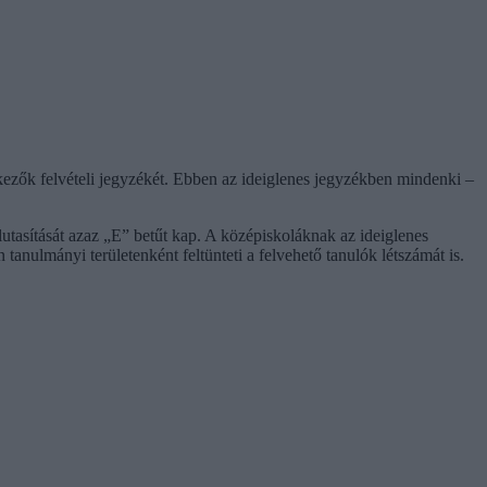
kezők felvételi jegyzékét. Ebben az ideiglenes jegyzékben mindenki –
 elutasítását azaz „E” betűt kap. A középiskoláknak az ideiglenes
n tanulmányi területenként feltünteti a felvehető tanulók létszámát is.