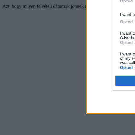
Opted 
Azt, hogy milyen felvételi dátumok jönnek még,
itt nézhetitek meg.
I want t
Opted 
I want 
Advertis
Opted 
I want t
of my P
was col
Opted 