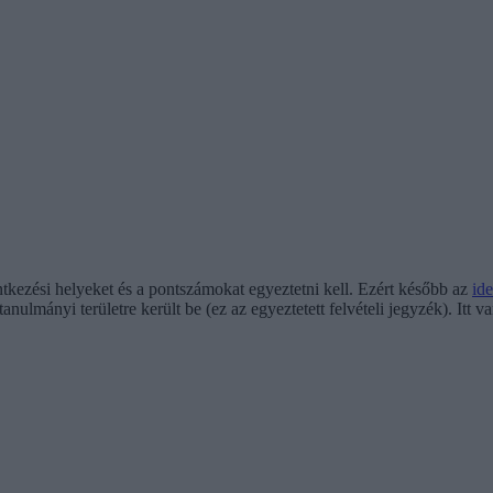
ntkezési helyeket és a pontszámokat egyeztetni kell. Ezért később az
ide
anulmányi területre került be (ez az egyeztetett felvételi jegyzék). Itt v