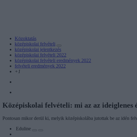
Közoktatás
középiskolai felvételi
középiskolai jelentkezés
középiskolai felvételi 2022
középiskolai felvételi eredmények 2022
felvételi eredmények 2022
+1
Középiskolai felvételi: mi az az ideiglenes
Pontosan mikor derül ki, melyik középiskolába jutottak be az idén felv
Eduline