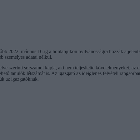
ésőbb 2022. március 16-ig a honlapjukon nyilvánosságra hozzák a jelent
éb személyes adatai nélkül.
 helye szerinti sorszámot kapja, aki nem teljesítette követelményeket, az
vehető tanulók létszámát is. Az igazgató az ideiglenes felvételi rangsorba
niük az igazgatóknak.