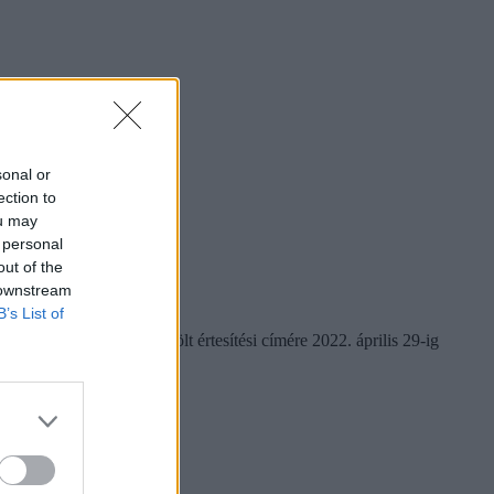
sonal or
ection to
ou may
 personal
out of the
 downstream
B’s List of
elentkezési lapon megjelölt értesítési címére 2022. április 29-ig