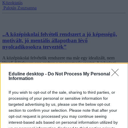
Közoktatás
Palotás Zsuzsanna
„A középiskolai felvételi rendszert a jó képességű,
motivált, jó mentális állapotban lévő
nyolcadikosokra tervezték”
A középiskolai felvételik rendszere ma már egy idealizált, nem
létező diáktípusra van szabva a magyartanár szerint. A jelenlegi
követelmények túlzott stresszt okoznak a nyolcadikosoknak,
miközben a rendszer figyelmen kívül hagyja a mai diákok mentális
Eduline desktop -
Do Not Process My Personal
Information
állapotát és az oktatás valóságát.
Közoktatás
If you wish to opt-out of the sale, sharing to third parties, or
Palotás Zsuzsanna
processing of your personal or sensitive information for
targeted advertising by us, please use the below opt-out
section to confirm your selection. Please note that after your
opt-out request is processed you may continue seeing
interest-based ads based on personal information utilized by