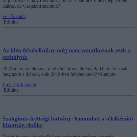
Vajon mi a szabály olyankor, amikor valakinek nincs meg a kellő
aláírás, de vizsgázni szeretne?
Felsőoktatás
Eduline
Az idén felvételizőkre még nem vonatkoznak ezek a
szabályok
2020-tól megváltoznak a felvételi követelmények. De mit úsznak
meg azok a diákok, akik 2019-ben felvételiznek? Mutatjuk.
Érettségi-felvételi
Eduline
Szakgimis érettségi botrány: lemondott a tételkészítő
bizottság elnöke