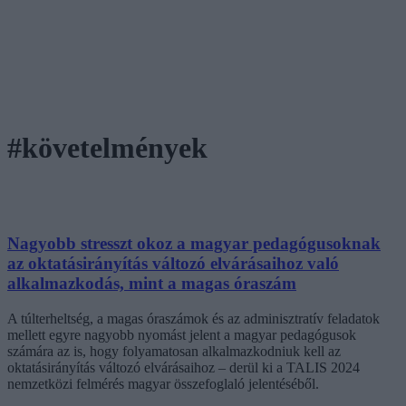
#követelmények
Nagyobb stresszt okoz a magyar pedagógusoknak
az oktatásirányítás változó elvárásaihoz való
alkalmazkodás, mint a magas óraszám
A túlterheltség, a magas óraszámok és az adminisztratív feladatok
mellett egyre nagyobb nyomást jelent a magyar pedagógusok
számára az is, hogy folyamatosan alkalmazkodniuk kell az
oktatásirányítás változó elvárásaihoz – derül ki a TALIS 2024
nemzetközi felmérés magyar összefoglaló jelentéséből.