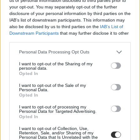
us or personal information disclosed to third parties prior to
your opt-out. You may separately opt-out of the further
disclosure of your personal information by third parties on the
IAB’s list of downstream participants. This information may
also be disclosed by us to third parties on the
IAB’s List of
Downstream Participants
that may further disclose it to other
third parties.
Personal Data Processing Opt Outs
I want to opt-out of the Sharing of my
personal data.
Opted In
I want to opt-out of the Sale of my
Personal Data.
Középiskolai felvételi 2025: ezekben a
Opted In
gimnáziumokban nem kérnek központi írásbelit
I want to opt-out of processing my
Hajdú-Bihar vármegyében
Personal Data for Targeted Advertising.
Opted In
A listán 4 állami fenntartású intézmény szerepel.
I want to opt-out of Collection, Use,
Érettségi-felvételi
Retention, Sale, and/or Sharing of my
Gál Luca
Personal Data that Is Unrelated with the