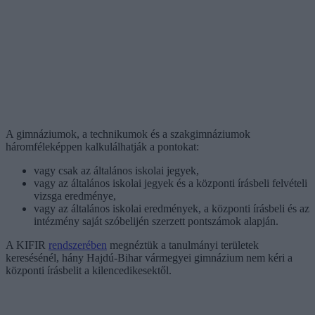
A gimnáziumok, a technikumok és a szakgimnáziumok
háromféleképpen kalkulálhatják a pontokat:
vagy csak az általános iskolai jegyek,
vagy az általános iskolai jegyek és a központi írásbeli felvételi
vizsga eredménye,
vagy az általános iskolai eredmények, a központi írásbeli és az
intézmény saját szóbelijén szerzett pontszámok alapján.
A KIFIR
rendszerében
megnéztük a tanulmányi területek
keresésénél, hány Hajdú-Bihar vármegyei gimnázium nem kéri a
központi írásbelit a kilencedikesektől.