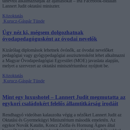
tanévtől alkalmazhatják az ajánlásokat – írta Facebook-oldalán
Lannert Judit oktatási miniszter.
Közoktatás
Kurucz-Gáspár Tünde
Úgy néz ki, mégsem dolgozhatnak
óvodapedagógusként az óvodai nevelők
Kizárólag diplomások lehetnek óvónők, az óvodai nevelőket
pedagógiai vagy gyógypedagógiai asszisztensként lehet alkalmazni
a Magyar Óvodapedagógiai Egyesület (MOE) javaslata alapján,
melyet a szervezet az oktatási minisztériumhoz nyújtott be.
Közoktatás
Kurucz-Gáspár Tünde
Mint egy luxushotel – Lannert Judit megmutatta az
egykori családokért felelős államtitkárság irodáit
Rendhagyó videóban kalauzolta végig a nézőket Lannert Judit az
Oktatási és Gyermekügyi Minisztérium második emeletén. Az
egykor Novák Katalin, Koncz Zsófia és Hornung Ágnes által