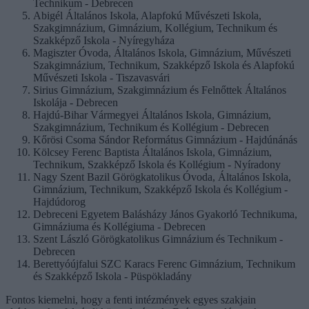
Technikum - Debrecen
Abigél Általános Iskola, Alapfokú Művészeti Iskola,
Szakgimnázium, Gimnázium, Kollégium, Technikum és
Szakképző Iskola - Nyíregyháza
Magiszter Óvoda, Általános Iskola, Gimnázium, Művészeti
Szakgimnázium, Technikum, Szakképző Iskola és Alapfokú
Művészeti Iskola - Tiszavasvári
Sirius Gimnázium, Szakgimnázium és Felnőttek Általános
Iskolája - Debrecen
Hajdú-Bihar Vármegyei Általános Iskola, Gimnázium,
Szakgimnázium, Technikum és Kollégium - Debrecen
Kőrösi Csoma Sándor Református Gimnázium - Hajdúnánás
Kölcsey Ferenc Baptista Általános Iskola, Gimnázium,
Technikum, Szakképző Iskola és Kollégium - Nyíradony
Nagy Szent Bazil Görögkatolikus Óvoda, Általános Iskola,
Gimnázium, Technikum, Szakképző Iskola és Kollégium -
Hajdúdorog
Debreceni Egyetem Balásházy János Gyakorló Technikuma,
Gimnáziuma és Kollégiuma - Debrecen
Szent László Görögkatolikus Gimnázium és Technikum -
Debrecen
Berettyóújfalui SZC Karacs Ferenc Gimnázium, Technikum
és Szakképző Iskola - Püspökladány
Fontos kiemelni, hogy a fenti intézmények egyes szakjain