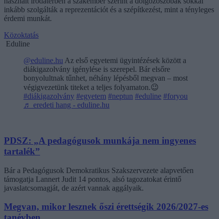
használt irodatérben a szakember szerint a dolgozószobák sokkal
inkább szolgálták a reprezentációt és a szépítkezést, mint a tényleges
érdemi munkát.
Közoktatás
Eduline
@eduline.hu
Az első egyetemi ügyintézések között a
diákigazolvány igénylése is szerepel. Bár elsőre
bonyolultnak tűnhet, néhány lépésből megvan – most
végigvezetünk titeket a teljes folyamaton.😉
#diákigazolvány
#egyetem
#neptun
#eduline
#foryou
♬ eredeti hang - eduline.hu
PDSZ: „A pedagógusok munkája nem ingyenes
tartalék”
Bár a Pedagógusok Demokratikus Szakszervezete alapvetően
támogatja Lannert Judit 14 pontos, alsó tagozatokat érintő
javaslatcsomagját, de azért vannak aggályaik.
Megvan, mikor lesznek őszi érettségik 2026/2027-es
tanévben