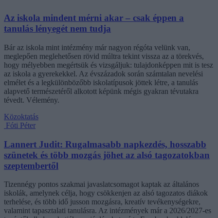
Az iskola mindent mérni akar – csak éppen a
tanulás lényegét nem tudja
Bár az iskola mint intézmény már nagyon régóta velünk van,
meglepően meglehetősen rövid múltra tekint vissza az a törekvés,
hogy mélyebben megértsük és vizsgáljuk: tulajdonképpen mit is tesz
az iskola a gyerekekkel. Az évszázadok során számtalan nevelési
elmélet és a legkülönbözőbb iskolatípusok jöttek létre, a tanulás
alapvető természetéről alkotott képünk mégis gyakran tévutakra
tévedt. Vélemény.
Közoktatás
Fóti Péter
Lannert Judit: Rugalmasabb napkezdés, hosszabb
szünetek és több mozgás jöhet az alsó tagozatokban
szeptembertől
Tizennégy pontos szakmai javaslatcsomagot kaptak az általános
iskolák, amelynek célja, hogy csökkenjen az alsó tagozatos diákok
terhelése, és több idő jusson mozgásra, kreatív tevékenységekre,
valamint tapasztalati tanulásra. Az intézmények már a 2026/2027-es