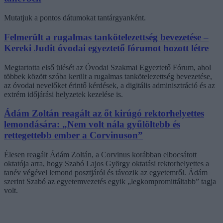
Mutatjuk a pontos dátumokat tantárgyanként.
Felmerült a rugalmas tankötelezettség bevezetése –
Kereki Judit óvodai egyeztető fórumot hozott létre
Megtartotta első ülését az Óvodai Szakmai Egyeztető Fórum, ahol
többek között szóba került a rugalmas tankötelezettség bevezetése,
az óvodai nevelőket érintő kérdések, a digitális adminisztráció és az
extrém időjárási helyzetek kezelése is.
Ádám Zoltán reagált az őt kirúgó rektorhelyettes
lemondására: „Nem volt nála gyűlöltebb és
rettegettebb ember a Corvinuson”
Élesen reagált Ádám Zoltán, a Corvinus korábban elbocsátott
oktatója arra, hogy Szabó Lajos György oktatási rektorhelyettes a
tanév végével lemond posztjáról és távozik az egyetemről. Ádám
szerint Szabó az egyetemvezetés egyik „legkompromittáltabb” tagja
volt.