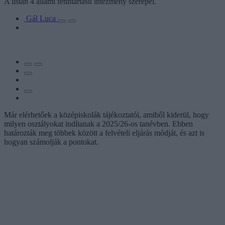
A listán 4 állami fenntartású intézmény szerepel.
Gál Luca
Már elérhetőek a középiskolák tájékoztatói, amiből kiderül, hogy
milyen osztályokat indítanak a 2025/26-os tanévben. Ebben
határozták meg többek között a felvételi eljárás módját, és azt is
hogyan számolják a pontokat.